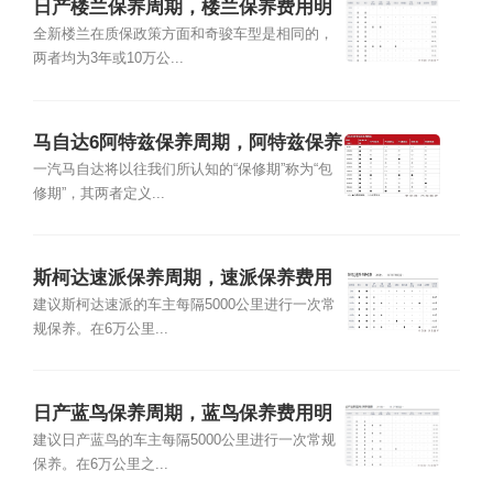
日产楼兰保养周期，楼兰保养费用明
细表
全新楼兰在质保政策方面和奇骏车型是相同的，
两者均为3年或10万公...
马自达6阿特兹保养周期，阿特兹保养
费用明细表
一汽马自达将以往我们所认知的“保修期”称为“包
修期”，其两者定义...
斯柯达速派保养周期，速派保养费用
明细表
建议斯柯达速派的车主每隔5000公里进行一次常
规保养。在6万公里...
日产蓝鸟保养周期，蓝鸟保养费用明
细表
建议日产蓝鸟的车主每隔5000公里进行一次常规
保养。在6万公里之...