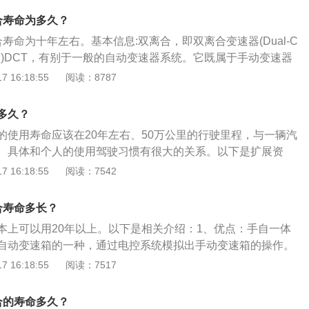
通过风冷来散热。因此湿式离合器能减少磨损。所以在湿式双
合寿命为多久？
使用寿命会比干湿的寿命长一点。
寿命为十年左右。基本信息:双离合，即双离合变速器(Dual-C
smission)DCT，有别于一般的自动变速器系统。它既属于手动变速器
器，除了拥有手动变速器的灵活性及自动变速器的舒适性外，
 16:18:55
阅读：8787
动力输出。离合特点:传统的手动变速器使用一台离合器。当换
下离合器踏板，使不同挡的齿轮做出啮合动作。而动力就在换
多久？
令输出表现有所断续。
的使用寿命应该在20年左右、50万公里的行驶里程，与一辆汽
。具体和个人的使用驾驶习惯有很大的关系。以下是扩展资
合与湿式双离合的区别：区别在于两者不同的离合器片工作环
 16:18:55
阅读：7542
合器：湿式双离合器片，是指离合器片浸泡在变速箱油液里，
合器片直接与发动机飞轮接触。湿式双离合由于离合器片工作
合寿命多长？
起到了一定的散热效果，所以使用起来更为稳定。湿式双离合
本上可以用20年以上。以下是相关介绍：1、优点：手自一体
要高。湿式双离合结构复杂，制造成本高，再就是其动力传递
自动变速箱的一种，通过电控系统模拟出手动变速箱的操作。
。3、干式双离合：干式双离合因为散热不好，在拥堵的市区
nic顺序升降挡系统是变速箱管理系统，是软件而不是硬件。它的出
 16:18:55
阅读：7517
高温甚至是烧蚀的风险。
驾驶者更大的自由度，就是可以自由选择自己认为合适的挡位
提高驾驶乐趣。2、延长使用寿命：自动变速箱能够大大减少
合的寿命多久？