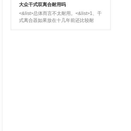
室，最后形成废气排出，就可以让三元
无法制作，需要将车辆送到修理厂或4s
造成烧机油。<&list>3、机油粘度。使用
大众干式双离合耐用吗
催化器得到清洗，排气管堵塞的情况就
店；<&list>2.车辆半轴套管防尘罩破
机油粘度过小的话，同样会有烧机油现
<&list>总体而言不太耐用。<&list>1、干
能够得到解决。
裂，破裂后会出现漏油现象，使半轴磨
象，机油粘度过小具有很好的流动性，
式离合器如果放在十几年前还比较耐
损严重，磨损的半轴容易损坏，产生异
容易窜入到气缸内，参与燃烧。<&list>
用，但是由于现在的汽车发动机动力输
响；<&list>3.稳定器的转向胶套和球头
4、机油量。机油量过多，机油压力过
出越来越高，使得干式离合器散热不足
老化，一般是使用时间过长造成的。解
大，会将部分机油压入气缸内，也会出
的缺陷也逐渐暴露出来。<&list>2、由于
决方法是更换新的质量好的转向橡胶套
现烧机油。<&list>5、机油滤清器堵塞：
干式双离合的工作环境暴露在空气中，
和球头。
会导致进气不畅，使进气压力下降，形
而离合器的散热也是通离合器罩上面的
成负压，使机油在负压的情况下吸入燃
几个小孔来进行散热。但是在行驶过程
烧室引起烧机油。<&list>6、正时齿轮或
中变速箱需要换挡，就不得不使得离合
链条磨损：正时齿轮或链条的磨损会引
器频繁工作。<&list>3、长时间的低速行
起气阀和曲轴的正时不同步。由于轮齿
驶以及过于频繁的启停，导致离合器的
或链条磨损产生的过量侧隙，使得发动
温度不断升高，而低速行驶时空气流动
机的调节无法实现：前一圈的正时和下
效率不高，无法将离合器中的热量有效
一圈可能就不一样。当气阀和活塞的运
的带走，导致离合器内部的温度不断升
动不同步时，会造成过大的机油消耗。
高，加速离合器的磨损。
解决方法：更换正时齿轮或链条。<&list
>7、内垫圈、进风口破裂：新的发动机
设计中，经常采用各种由金属和其他材