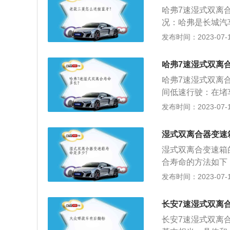
手动换档对汽车传
哈弗7速湿式双离
它能够根据路面状
况：哈弗是长城汽车
复杂路况的轿车，
弗品牌与长城品牌
发布时间：2023-07-17
的劳动强度。
体系。主营SUV
型：H系包括哈弗H
哈弗7速湿式双离
哈弗H7、哈弗H9
哈弗7速湿式双离
间低速行驶：在堵
频繁换挡，会使其
发布时间：2023-07-17
回切换。2、换挡
车的时候，这种情
湿式双离合器变速
湿式双离合变速箱
合寿命的方法如下
半联动的状态，且
发布时间：2023-07-17
下降，这时可以挂
太快：指在倒车的
长安7速湿式双离
剧烈冲击，从而减
长安7速湿式双离
踩轻放避免出现错