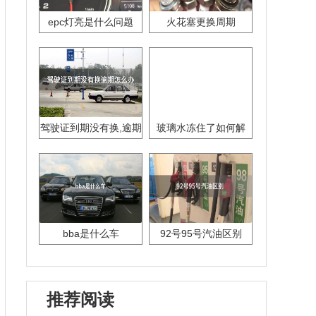
epc灯亮是什么问题
火花塞更换周期
驾驶证到期没有换,逾期
玻璃水冻住了如何解
怎么办??
决？
bba是什么车
92号95号汽油区别
推荐阅读