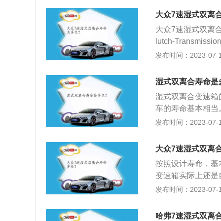
冷。而干式离合器
大众7速湿式双离
离合这个摩擦部件
大众7速湿式双离合
lutch-Tran
而又属于自动变速
发布时间：2023-07-17
还能提供无间断的
挡时，驾驶员须踩
湿式双离合寿命是
挡期间出现间断，
湿式双离合变速箱
车的寿命基本相当
料：1、干式双离
发布时间：2023-07-17
境。2、湿式双离
而干式双离合的离
大众7速湿式双离
在液压油中，油液
按照设计寿命，基
变速箱技术成熟度
变速箱实际上还是
效率不如干式的高
保时捷Tiptro
发布时间：2023-07-17
容易出现离合器片
现，在操作上给予
和换挡时机，大大
哈弗7速湿式双离