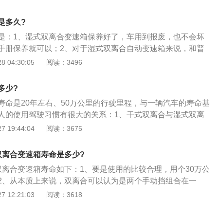
变速箱油中，干式双离合变速箱离合器片没有泡在变速箱油
件可以变速变扭，这样发动机输出的动力才可以满足汽车在各
区别：1.承受扭矩有区别。湿式双离合变速箱能承受的最大扭
所以，在买车时建议车友们去试驾，这样才可以感受到变速箱
是多久?
速箱大。所以一般的1.4t发动机都会与干式双离合变速箱搭配
可以感受到变速箱的换挡逻辑是否足够好。
是：1、湿式双离合变速箱保养好了，车用到报废，也不会坏
机都会与湿式双离合变速箱搭配使用。2.换挡速度有区别。干式双
手册保养就可以；2、对于湿式双离合自动变速箱来说，和普
速度更快。3.可靠性有区别。湿式双离合变速箱的可靠性要比
都是需要定期进行保养的；3、保养的时候主要是更换变速箱
 04:30:05
阅读：3496
更好。干式双离合变速箱在遇到堵车路况时，非常容易过热。
。
。湿式双离合变速箱的平顺性要比干式双离合变速箱好，湿式双
挫比干式双离合变速箱小。5.价格有差别。一般湿式双离合变
多少?
离合变速箱贵。
寿命是20年左右、50万公里的行驶里程，与一辆汽车的寿命基
人的使用驾驶习惯有很大的关系：1、干式双离合与湿式双离
不同的离合器片工作环境。湿式双离合器片，是指离合器片浸
 19:44:04
阅读：3675
，而干式双离合的离合器片直接与发动机飞轮接触；2、湿式
片工作在液压油中，油液起到了一定的散热效果，所以使用起
双离合变速箱寿命是多少?
干式双离合因为散热不好，在拥堵的市区容易出现离合器片高
双离合变速箱寿命如下：1、要是使用的比较合理，用个30万公
险。湿式双离合变速箱技术成熟度要高。湿式双离合结构复
2、从本质上来说，双离合可以认为是两个手动挡组合在一
再就是其动力传递效率不如干式的高；4、那一般情况下呢这
动换挡机构控制的；3、双离合的两个离合器可以互相切换，
 12:21:03
阅读：3618
期是三年，好一点的呢是五年，过期之后润滑效果会下降，而
数挡位，另一个离合器控制偶数挡位和倒挡，通过预先挂入的
、那么三年左右，建议大家去检查一下变速箱油，如果这个车
切换进行接力式换挡；4、双离合是一个古老的技术，早在二