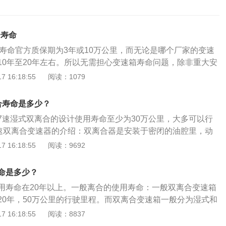
合寿命
合寿命官方质保期为3年或10万公里，而无论是哪个厂家的变速
10年至20年左右。所以无需担心变速箱寿命问题，除非重大安
关于dsg干式双离合的更多介绍：1、7速dsg干式双离合实际
 16:18:55
阅读：1079
基本上开发而成的，简易化了有关的液力体系；2、7速双离合
型的发动机搭配使用；3、热熔性比不上湿式离合器，为此所
合寿命是多少？
来说较小。干式双离合变速箱是在湿式双离合变速箱的基础
7速湿式双离合的设计使用寿命至少为30万公里，大多可以行
液压系统而发展起来的。由于离合器没有安装在封闭的油室
7速双离合变速器的介绍：双离合器是安装于密闭的油腔里，动
擦片可以直接相互结合，传动效率更直接，但缺点是更容易发
相互结合固然可以带来最直接的传递效率，但是也更容易发
 16:18:55
阅读：9692
离合变速箱的热熔性不如湿式双离合变速箱，所以能承受的扭
如湿式离合器，因此所承受扭矩也就相对较小。7速双离合变
器的使用寿命通常与个人使用习惯有关。除非发生重大安全事
的发动机配合使用。7速双离合变速器的工作原理：双离合器
就不会损坏。
命是多少？
离合片同轴相叠安装组成，位于两侧的2个离合器片分别连接
用寿命在20年以上。一般离合的使用寿命：一般双离合变速箱
2、4、6、倒挡，中间盘在其间移动，分别与2个离合器片结合或
20年，50万公里的行驶里程。而双离合变速箱一般分为湿式和
进行换挡。
和构造相同，但是冷却方式不同。湿式离合器的原理：湿式离
 16:18:55
阅读：8837
箱其他油液浸泡来吸收能量，并将其带出去，用俗话说叫水