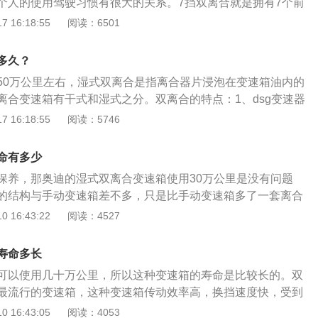
个人的使用驾驶习惯有很大的关系。7挡双离合就是拥有7个前
期检查维护，减少交通事故的发生。
器。又称7速双离合变速器，采用的是湿式双离合器。双离
 16:18:55
阅读：6501
器，有别于一般的自动变速器系统。湿式双离合变速箱的特点
同轴安装在一起的多片式离合器，都被安装在一个充满液压油
多久？
速双离合变速器是利用离合器接合的液压，在离合器分离以及
50万公里左右，湿式双离合是指离合器片浸泡在变速箱油内的
，还包括有相对转动的状况下对驱动力进行控制的传递装置。
离合变速箱有干式和湿式之分。双离合的特点：1、dsg变速器
移力一样，滑动状态下控，制较小的驱动力比较容易，但是需
经济性；2、反应灵敏；3、车辆在加速过程中不会有动力中断
 16:18:55
阅读：5746
工作压力来维持接合状态。
加速更加强劲、圆滑；4、选用手动模式时，不做升挡操作，
，也不会升挡。变速箱的作用是：1、改变传动比，满足不同
命有多少
的需要；2、实现倒车行驶；3、在发动机启动、怠速运转、汽
保养，那奥迪的湿式双离合变速箱使用30万公里是没有问题
进行动力输出时，中断向驱动轮的动力传递。
的结构与手动变速箱差不多，只是比手动变速箱多了一套离合
机构。双离合变速箱的一套离合器是控制奇数挡的，另一套离
 16:43:22
阅读：4527
的。双离合变速箱的换挡速度很快，传动效率也很高。双离合
干式的。干式双离合变速箱的离合器片没有被浸泡在变速箱油
寿命多长
速箱的离合器片是被浸泡在变速箱油内的。湿式双离合变速箱
可以使用几十万公里，所以这种变速箱的寿命是比较长的。双
大，并且散热性能更好，可靠性稳定性也是比干式双离合变速
最流行的变速箱，这种变速箱传动效率高，换挡速度快，受到
离合变速箱的换挡速度要比湿式双离合变速箱快，但是散热性
费者的欢迎。双离合变速箱分为湿式和干式，湿式双离合变速
 16:43:05
阅读：4053
稳定性也是不如湿式双离合变速箱的。变速箱是汽车上一个重