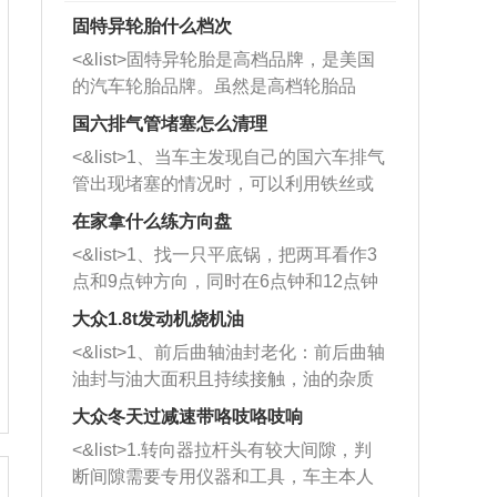
固特异轮胎什么档次
<&list>固特异轮胎是高档品牌，是美国
的汽车轮胎品牌。虽然是高档轮胎品
牌，但是中高低端的轮胎都有生产，这
国六排气管堵塞怎么清理
也是为了更好的开拓市场。
<&list>1、当车主发现自己的国六车排气
管出现堵塞的情况时，可以利用铁丝或
者是细棍，直接将杂物给取出来，如果
在家拿什么练方向盘
堵塞情况比较严重，也可以采取应急措
<&list>1、找一只平底锅，把两耳看作3
施。 <&list>2、直接利用木棍将所有的
点和9点钟方向，同时在6点钟和12点钟
杂物推到排气管里面的位置处，然后将
方向做一个标记。 <&list>2、双手握住
三元催化器拆解开，就可以将堵塞的东
大众1.8t发动机烧机油
平底锅两耳，然后往左打半圈、一圈、
西取出来。但如果是因为积碳过多引起
<&list>1、前后曲轴油封老化：前后曲轴
一圈半的练习，往右同样也要打相同的
的堵塞，就需要将三元催化器泡在草酸
油封与油大面积且持续接触，油的杂质
圈数。 <&list>3、最后强调要反复练
中进行清洗。 <&list>3、也可以利用清
和发动机内持续温度变化使其密封效果
习，这样就可以形成肌肉记忆，在真实
大众冬天过减速带咯吱咯吱响
洗剂对堵塞的情况得到解决，将清洗剂
逐渐减弱，导致渗油或漏油。<&list>2、
驾驶车辆时，不需要记忆也能打好方
放在燃油箱中，与燃油混合后，车辆启
<&list>1.转向器拉杆头有较大间隙，判
活塞间隙过大：积碳会使活塞环与缸体
向。
动时，就可以和汽油一起进入到燃烧
断间隙需要专用仪器和工具，车主本人
的间隙扩大，导致机油流入燃烧室中，