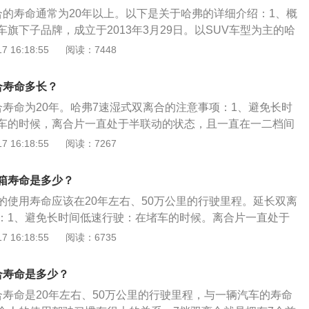
动系统的冲击，从而延长汽车的使用寿命，提高乘坐舒适性。
合的寿命通常为20年以上。以下是关于哈弗的详细介绍：1、概
况选择适当的档位，使发动机处于最佳状况。对于经常穿梭于
旗下子品牌，成立于2013年3月29日。以SUV车型为主的哈
它可以使司机不必踏离合器进行频繁换档，因此可以降低司机
并行运营，使用独立的标识，独立的产品研发、生产、服务等
 16:18:55
阅读：7448
生产及销售业务。旗下包含H系、M系、F系三个车系。2、车
2s、哈弗H2、哈弗H4、哈弗H5、哈弗H6、哈弗H6Coupe、
合寿命多长？
。M系包括哈弗M6等。F系包括哈弗F5、哈弗F7等。
合寿命为20年。哈弗7速湿式双离合的注意事项：1、避免长时
车的时候，离合片一直处于半联动的状态，且一直在一二档间
磨损程度加大，从而使寿命下降，这时要避免在一二档之间来
 16:18:55
阅读：7267
速度不要太快：这里指的不是行驶过程的升降挡，而是指在倒
况会造成齿轮的剧烈冲击，从而减少双离合器的使用寿命。
箱寿命是多少？
的使用寿命应该在20年左右、50万公里的行驶里程。延长双离
：1、避免长时间低速行驶：在堵车的时候。离合片一直处于
一直在一二档间频繁换挡，会使其磨损程度加大，从而使寿命
 16:18:55
阅读：6735
s档低速行驶，避免在一二档之间来回切换。2、换挡速度不要
时候，车子还没停稳，立马挂前进挡，这种情况会造成齿轮的
合寿命是多少？
少双离合器的使用寿命。3、油门轻踩轻放：尽量做到油门轻
合寿命是20年左右、50万公里的行驶里程，与一辆汽车的寿命
误档位，并且会对齿轮冲击和对离合片造成过多的磨损，建议