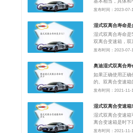
基本相当，具体和
双离合变速箱应定
进挡的双离合变速
发布时间：2023-07-17
合，即双离合变速
是一大一小共两组
湿式双离合寿命是
的密闭油腔里。7
湿式双离合寿命是
全部接合的过程中
双离合变速箱，双
与自动变速器的滑
提高了车辆的燃油
发布时间：2023-07-17
要有不间断的接合
的感觉，使车辆的
即使将油门踩到底
奥迪湿式双离合寿
行驶条件对牵引力
如果正确使用正确
车换挡或需要停车
的。双离合变速箱
器和一个换挡控制
发布时间：2021-11-10
合器是控制偶数挡
变速箱有湿式的和
湿式双离合变速箱
内，湿式双离合变
湿式双离合变速箱
能够承受的扭矩更
离合变速箱是时下
箱更好的。干式双
不少汽车厂商和消
发布时间：2021-11-10
能不好，可靠性和