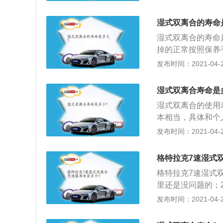
箱的离合器片泡在
要的部件，这个部
中。湿式与干式的
种工况下的需求。
湿式双离合的寿命
矩比干式双离合变
的换挡平顺性，还
湿式双离合的寿命
使用，2.0t发动
掉的正常按照保养
离合变速箱的换挡
通的变速箱一样，
发布时间：2021-04-28
干式双离合变速箱
油，检查工作状态
4.平顺性有差别
离合变速箱换挡顿
湿式双离合寿命是
速箱都要比干式双
湿式双离合的使用
本相当，具体和个
合的区别在于两者
发布时间：2021-04-27
泡在变速箱油液里
双离合由于离合器
格特拉克7速湿式
来更为稳定；3、
格特拉克7速湿式
温甚至是烧蚀的风
里还是没问题的；
杂，制造成本高，
起，再通过一套自
发布时间：2021-04-27
个变速箱油的保质
一个离合器控制奇
且会增加摩擦；5
方式，用离合器的