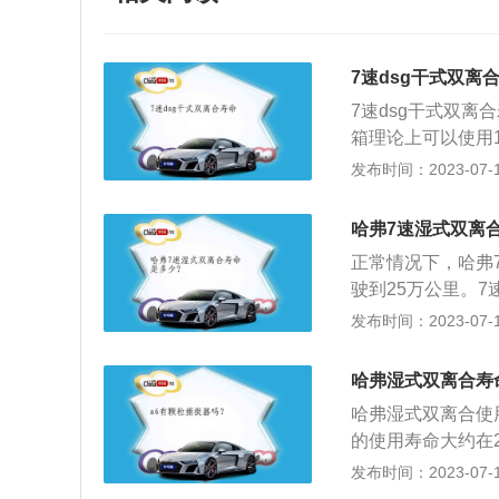
7速dsg干式双离
7速dsg干式双离
箱理论上可以使用
全事故。以下3点是
发布时间：2023-07-17
上是在6速的工艺
变速器通常与省油
哈弗7速湿式双离
承担扭矩也就相对
正常情况下，哈弗
上，通过简化相关
驶到25万公里。
内，动板上的干摩
盘上的干式摩擦片
发布时间：2023-07-17
热。因此，干式双
热，所以热熔性不
矩相对较小。离合
速器一般与小排量
故，只要按时保养
哈弗湿式双离合寿
由3个尺寸相近的
哈弗湿式双离合使
1、3、5、7挡和
的使用寿命大约在
者分离通过切换来
干式。大致的原理
发布时间：2023-07-17
合器是依靠变速油