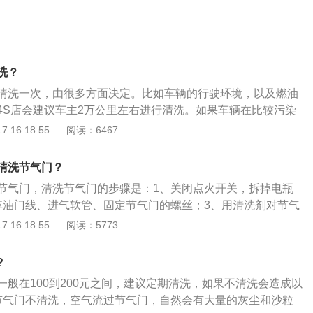
洗？
清洗一次，由很多方面决定。比如车辆的行驶环境，以及燃油
4S店会建议车主2万公里左右进行清洗。如果车辆在比较污染
粒物）的环境下工作，节气门上面会很快存在堆积的杂质，时
 16:18:55
阅读：6467
发动机的进气，这时就需要清洗。此现象在启动车辆时最明
容的部分介绍:1.关于节气门多久清洗一次，并没有严格的限
清洗节气门？
有关。从现象上看，当出现怠速不稳等情况后，就应当考虑进
节气门，清洗节气门的步骤是：1、关闭点火开关，拆掉电瓶
间不清洗节气门会导致节气门的开度产生误差，同时会导致有杂
掉油门线、进气软管、固定节气门的螺丝；3、用清洗剂对节气
机燃烧室，这两个结果都能导致发动机工作异常，主要表现为
的地方用棉线进行擦拭。以2021款锐界为例，其属于中型su
 16:18:55
阅读：5773
现突然收油门的感觉、动力会有所下降，严重时甚至会造成启
878mm、宽1925mm、高1734mm，轴距为2850mm，车身
等。3.节气门的主要作用是：根据发动机的负载，控制进气
2021款锐界搭载了2.0t涡轮增压发动机，最大马力是245ps，最
?
，最大功率是180kw，与其匹配的是8挡自动变速箱。
一般在100到200元之间，建议定期清洗，如果不清洗会造成以
节气门不清洗，空气流过节气门，自然会有大量的灰尘和沙粒