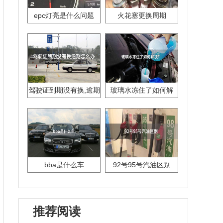
epc灯亮是什么问题
火花塞更换周期
驾驶证到期没有换,逾期
玻璃水冻住了如何解
怎么办??
决？
bba是什么车
92号95号汽油区别
推荐阅读