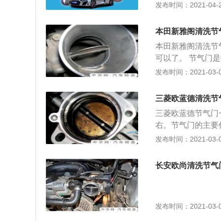
进入节气门；2、
发布时间：2021-04-26
节气门运动不灵活
响汽油的正常燃烧
本田新雅阁清洗节
和功率下降的故障
本田新雅阁清洗节
可以了。 节气门
汽油混合变成可燃
发布时间：2021-03-03
缸体，被称为是汽
件之一，它的上部
三菱欧蓝德清洗节
的咽喉。车子加速
三菱欧蓝德节气门一
轻油耗更可以使发
右。节气门的主要
论比较多的焦点。
一次，由很多方面
发布时间：2021-03-02
车辆在比较污染（
堆积的杂质，时间
长安欧尚清洗节气
动车辆时最明显。
流量的测量，进行
很严格。轻微的堵
发布时间：2021-03-02
用空气流作为计算
境，都会引起发动