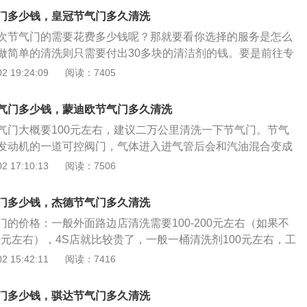
此类规定，属于非正常规定，说明车在设计上存在缺陷。需要
门多少钱，皇冠节气门多久清洗
是需要频繁清洗节气门的车辆，都属于故障车辆。部分带电控
次节气门的需要花费多少钱呢？那就要看你选择的服务是怎么
以与维修站联系，通过ECU软件升级进行调整。如通过维修站
做简单的清洗则只需要付出30多块的清洁剂的钱。要是前往专
不能解决问题者，建议退车（一般不可能）或换车。
花个100多啊。而且要是那个店黑一些的话，那就不好说了。
 19:24:09
阅读：7405
的会干净很多，会把整个节气门拆下来进行细致的清洗。花钱
主朋友怎么取舍了。 丰田皇冠的节气门实际上不必那么频繁的
气门多少钱，蒙迪欧节气门多久清洗
KM清洗一次或者按照自己使用地的使用条件来定。其实，清洗节气
气门大概要100元左右，建议二万公里清洗一下节气门。节气
装完毕后，还要进行节气门的匹配，匹配方法因车而异，为什
发动机的一道可控阀门，气体进入进气管后会和汽油混合变成
发动机更好调整怠速、控制喷油量、调整换档点，电脑需要节
燃烧形成做功。它上接空气滤清器，下接发动机缸体，被称为
 17:10:13
阅读：7506
数据，当数据变化后，电脑会自动调整节气门数据值，超过一
喉。 福特蒙迪欧节气门多长时间会脏取决于空滤质量、使用机
作就会异常，此时需要清洗节气门并把节气门最新状态数据写
行驶路段状况，空气温度状况，发动机工作温度、驾驶习惯等
板按新数据调整工作方式。节气门匹配需要使用专用或通用解
门多少钱，杰德节气门多久清洗
体而言，也不是能用固定公里数来确定清洗节气门时间的，新
器提示清空原有数据，识别新数据。清洁需要的材料是化油器
的价格：一般外面路边店清洗需要100-200元左右（如果不
门间隔最长，以后由于曲轴箱通风管和进气道中油气的不断凝
的毛巾等，方法就是将节气门体拆下，然后喷上化油器清洗
0元左右），4S店就比较贵了，一般一桶清洗剂100元左右，工
加，而且不同天候也会影响节气门脏污的速度。
把节气门里外擦干净，最后装回去就可以了。
就更贵了可能要400-800元不等。 汽车的节气门清洗方法如
 15:42:11
阅读：7416
备工具：10号小扳手一把（拆装电瓶接线柱）、大十字改锥一把
、T30内花扳手一把（拆装节气门）、化油器清洗剂一瓶。 第
门多少钱，骐达节气门多久清洗
进气弯管。 第三步：拔下节气门线束插头。 第四步：拆卸节气