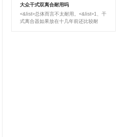
室，最后形成废气排出，就可以让三元
无法制作，需要将车辆送到修理厂或4s
造成烧机油。<&list>3、机油粘度。使用
大众干式双离合耐用吗
催化器得到清洗，排气管堵塞的情况就
店；<&list>2.车辆半轴套管防尘罩破
机油粘度过小的话，同样会有烧机油现
<&list>总体而言不太耐用。<&list>1、干
能够得到解决。
裂，破裂后会出现漏油现象，使半轴磨
象，机油粘度过小具有很好的流动性，
式离合器如果放在十几年前还比较耐
损严重，磨损的半轴容易损坏，产生异
容易窜入到气缸内，参与燃烧。<&list>
用，但是由于现在的汽车发动机动力输
响；<&list>3.稳定器的转向胶套和球头
4、机油量。机油量过多，机油压力过
出越来越高，使得干式离合器散热不足
老化，一般是使用时间过长造成的。解
大，会将部分机油压入气缸内，也会出
的缺陷也逐渐暴露出来。<&list>2、由于
决方法是更换新的质量好的转向橡胶套
现烧机油。<&list>5、机油滤清器堵塞：
干式双离合的工作环境暴露在空气中，
和球头。
会导致进气不畅，使进气压力下降，形
而离合器的散热也是通离合器罩上面的
成负压，使机油在负压的情况下吸入燃
几个小孔来进行散热。但是在行驶过程
烧室引起烧机油。<&list>6、正时齿轮或
中变速箱需要换挡，就不得不使得离合
链条磨损：正时齿轮或链条的磨损会引
器频繁工作。<&list>3、长时间的低速行
起气阀和曲轴的正时不同步。由于轮齿
驶以及过于频繁的启停，导致离合器的
或链条磨损产生的过量侧隙，使得发动
温度不断升高，而低速行驶时空气流动
机的调节无法实现：前一圈的正时和下
效率不高，无法将离合器中的热量有效
一圈可能就不一样。当气阀和活塞的运
的带走，导致离合器内部的温度不断升
动不同步时，会造成过大的机油消耗。
高，加速离合器的磨损。
解决方法：更换正时齿轮或链条。<&list
>7、内垫圈、进风口破裂：新的发动机
设计中，经常采用各种由金属和其他材