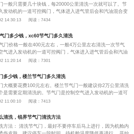
门一般只需要几十块钱，每20000公里清洗一次就可以了。节
入发动机的一道可控阀门，气体进入进气管后会和汽油混合变
而燃烧形成做功。它上接空气滤清器，下接发动机缸体，被称
 14:30:13
阅读：7434
咽喉。 节气门四行程汽油机大致都这样子。节气门是当今电喷
要的部件之一，它的上部是空气滤清器【空气格】，下部是发
节气门多少钱，xc60节气门多久清洗
发动机的咽喉。车子加速是否灵活，与节气门的脏污有很大的
节气门价格一般在400元左右，一般4万公里左右清洗一次节气
可以减轻油耗更可以使发动机灵活而有劲。而节气门该不该拆
空气进入发动机的一道可控阀门，气体进入进气管后会和汽油
主们讨论比较多的焦点。 节气门有传统拉线式和电子节气门两
，从而燃烧做功。它上接空气滤清器，下接发动机缸体，被称
 11:20:14
阅读：7301
气门操纵机构是通过拉索（软钢丝）或者拉杆，一端连接油门
咽喉。 节气门属于进气道区域，目前的发动机各个活塞的工作
节气门连动板而工作。电子节气门主要通过节气门位置传感
熄灭发动机时，有些气缸的进气门不能完全关闭，一些未燃烧
所需能量，控制节气门的开启角度，从而调节进气量的大小。
门多少钱，楼兰节气门多久清洗
化，会在进气管中尤其是节气门后方产生一些积碳。这些积碳
车发动机系统最重要的部件，他的上部是空气滤清器，下部是
门大概要花费100元左右。楼兰节气门一般建议你2万公里清洗
通道使节气门卡滞或超出其调节范围。 另一方面使进气管的管
车发动机的咽喉。车子加速是否灵活，与节气门的清洁是很有
个是需要定期清洗的。节气门是控制空气进入发动机的一道可
在这些粗糙的地方产生旋涡，影响进气效果及混合气的质量，
该不该拆下来清洗，是车主们讨论比较多的焦点。
进气管后会和汽油混合变成可燃混合气，从而燃烧形成做功。
 11:00:10
阅读：7413
、提速不畅、熄火和费油等情况。
，下接发动机缸体，被称为是汽车发动机的咽喉。 车子加速是
的脏污有很大的关系，节气门清洁可以减轻油耗更可以使发动
么清洗，锐界节气门清洗方法
节气门该不该拆下来清洗，也是车主们讨论比较多的焦点。 节
洗方法： 清洗节气门，最好不要停车后马上进行，因为机舱内
取决于空滤质量、使用机油的品牌、质量，行驶路段状况，空
烫伤皮肤，建议停车一段时间，待机舱温度降低再进行。 开始