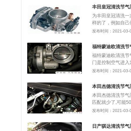
洗节气门。如果有
丰田皇冠清洗节气
说明的一点是，凡
为丰田皇冠清洗一
节气门的车辆，可
样的了，例如自己
屡次清洗节气门而
业的店铺怎么也得
发布时间：2021-03-02
不过专业的师傅洗
就要服务嘛，看车
福特蒙迪欧清洗节
清洗，10000
福特蒙迪欧清洗节
门并部分车型在安
门是控制空气进入
么要匹配？为了让
可燃混合气，从而
发布时间：2021-03-02
气门实时输入状态
是汽车发动机的咽
定值后，发动机工
油的品牌、质量，
入电脑板，使电脑
本田杰德清洗节气
多方面。即使就个
码器进行，按解码
本田杰德清洗节气门
车第一次清洗节气
清洗剂，一块纯棉
匹配就少了,可能5
结，清洗频度会增
剂，接下来用毛巾
费120，如果匹配
发布时间：2021-03-02
下： 第一步：准
（拆装进气弯管）
日产骐达清洗节气
二步：拆卸节气门