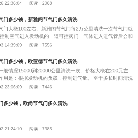
再加上曲轴箱排出的油蒸气，从而形成黑色油灰沉积层，导致
 22:36:04
阅读：2088
；3、节气门不清洗，进入发动机的空气中混入大量杂质，影
，降低发动机的工作功率，严重时会出现怠速不稳、起动困难
气门多少钱，新雅阁节气门多久清洗
情况。
气门大概100左右。新雅阁节气门每2万公里清洗一次节气门就
是控制空气进入发动机的一道可控阀门，气体进入进气管后会和
混合气，从而燃烧形成做功。它上接空气滤清器，下接发动机
 14:39:09
阅读：7556
车发动机的咽喉。节气门是当今电喷车发动机系统最重要的部
是空气滤清器【空气格】，下部是发动机缸体，是汽车发动机
气门多少钱，欧蓝德节气门多久清洗
是否灵活，与节气门的脏污有很大的关系，节气门清洁可以减
般情况15000到20000公里清洗一次。价格大概在200元左
动机灵活而有劲。而节气门该不该拆下来清洗，也是车主们讨
作用是：根据发动机的负载，控制进气量。 至于多长时间清洗
决定。比如车辆的行驶环境，电喷发动机的控制方式等。如果
 23:06:09
阅读：7446
主要指可吸入颗粒物）的环境下工作，节气门上面会很快存在
一长，会影响到发动机的进气，这时就需要清洗。此现象在启
门多少钱，欧尚节气门多久清洗
再比如，一些日系的发动机控制系统，传统上喜欢通过对空气
喷油和点火时刻的计算。所以对空气流量的测量准确性就要求
塞一样会引起发动机工作异常。但对于一些美系的发动机，不
 21:24:10
阅读：7385
基础的，就没有那么大的反应。 所以，不同车辆不同工作环
机节气门清洗时间的不一致。没有什么规定要求隔多长时间清