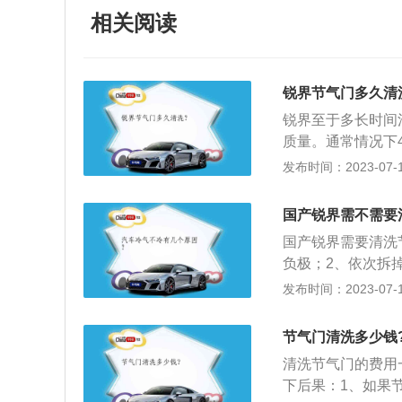
相关阅读
锐界节气门多久清
锐界至于多长时间
质量。通常情况下
（主要指可吸入颗
发布时间：2023-07-17
间一长，会影响到
显。以下为相关内
国产锐界需不需要
制，这与用车习惯
国产锐界需要清洗
行清洗。2.长时
负极；2、依次拆
质的空气进入发动
门清洗，清洗不到
发布时间：2023-07-17
怠速不稳、行驶出
v，车身尺寸是：长4
动困难和增加油耗
重量为2039kg。
量。
节气门清洗多少钱
大扭矩是390nm
清洗节气门的费用
下后果：1、如果