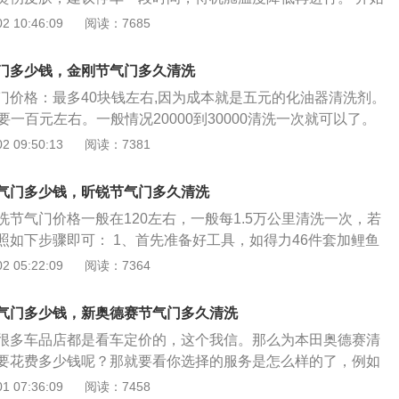
机工作温度、驾驶习惯等多方面。即使就个体而言，也不是能
定节气门的位置，节气门位于进气口的后方，找到空气滤芯就
 10:46:09
阅读：7685
定清洗节气门时间的，新车第一次清洗节气门间隔最长，以后
位置会有所不同，一些车型的节气门会被发动机盖板所覆盖
和进气道中油气的不断凝结，清洗频度会增加，而且不同天候
会比较直观。 打开发动机盖板，节气门的位置就清晰可见了。
污的速度。
门多少钱，金刚节气门多久清洗
必须先将空气滤清器与节气门连接的软管拆下。软管两头是用
门价格：最多40块钱左右,因为成本就是五元的化油器清洗剂。
铁箍上有螺丝固定着，将螺丝拧松就能将软管退下。 建议车
要一百元左右。一般情况20000到30000清洗一次就可以了。
先选择用套筒拧螺丝，因为螺丝刀容易使得螺丝划扣，套筒相
进气管与节气门相连处拆开，用棉布蘸取化清剂擦拭节气门内
 09:50:13
阅读：7381
螺丝拧松以后，双手拉住软管的一头，用力向后一退，软管就被
拭干净了位置，重新装上就好了！ 节气门是控制空气进入发动
管可能不常拆卸或安装的比较紧，因此不太好卸，不要生拉硬
，气体进入进气管后会和汽油混合变成可燃混合气，从而燃烧
软管，可以使劲的同时尝试左右拧动，待整体松动后再使劲退
气门多少钱，昕锐节气门多久清洗
空气滤清器，下接发动机缸体，被称为是汽车发动机的咽喉。
节气门就能看见了，此时节气门外围一般并不脏，真正脏的是里
节气门价格一般在120左右，一般每1.5万公里清洗一次，若
机大致都这样子。节气门是当今电喷车发动机系统最重要的部
情况，需要拧开钥匙门，将车辆通电但是不着车，另一位同事
照如下步骤即可： 1、首先准备好工具，如得力46件套加鲤鱼
是空气滤清器【空气格】，下部是发动机缸体，是汽车发动机
气门将被打开，此时可以清楚的看见节气门内部会有褐色的污
用）。 2、拔掉曲轴箱通风管，紧的话可以左右旋转一下便可
 05:22:09
阅读：7364
是否灵活，与节气门的脏污有很大的关系，节气门清洁可以减
应当是将节气门完全拆下来清洗，节气门旁边会有一个插头，在
风管左下侧有两颗螺丝。 3、拆掉进气道前部，拆下把空气滤
动机灵活而有劲。而节气门该不该拆下来清洗，也是车主们讨
要将插头拔下。对于不常拆卸插头的车辆来说插头可能比较
气门的四个螺丝拧松一点，然后慢慢拆下节气门。 5、清洗：购
 节气门有传统拉线式和电子节气门两种，传统发动机节气门操
气门多少钱，新奥德赛节气门多久清洗
我们可以借助小螺丝刀在插头四周撬一撬，整体松动后就容易
者洗洁精代替，准备一包棉棒，蘸水清洗。 注意事项： 先拆掉
（软钢丝）或者拉杆，一端连接油门踏板，另一端连接节气门
气门以后观察就方便很多了，我们转到背面来看，节气门内部的
很多车品店都是看车定价的，这个我信。那么为本田奥德赛清
管，拿工具把油门踩下，或找人踩住也可以。切忌用手扳开，
子节气门主要通过节气门位置传感器，来根据发动机所需能
尤其是边角，转轴附近的位置都是藏污纳垢的死角，若不拆除
要花费多少钱呢？那就要看你选择的服务是怎么样的了，例如
门里面的齿轮及限位机构，尤其是点火开关打开的情况下。将
开启角度，从而调节进气量的大小。
，所以大家若在专业店清理一定要要求工作人员拆除后清洗
则只需要付出30多块的清洁剂的钱。要是前往专业的店铺估计
 07:36:09
阅读：7458
0%以上，然后用清洗剂对着节气门的阀片与节气门的结合面喷