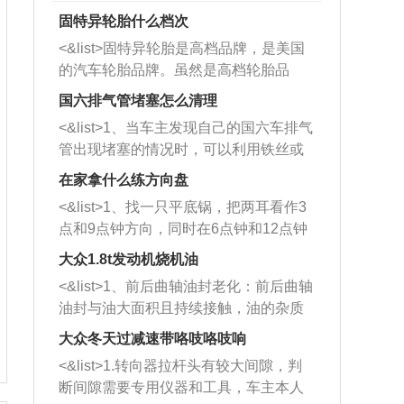
固特异轮胎什么档次
<&list>固特异轮胎是高档品牌，是美国
的汽车轮胎品牌。虽然是高档轮胎品
牌，但是中高低端的轮胎都有生产，这
国六排气管堵塞怎么清理
也是为了更好的开拓市场。
<&list>1、当车主发现自己的国六车排气
管出现堵塞的情况时，可以利用铁丝或
者是细棍，直接将杂物给取出来，如果
在家拿什么练方向盘
堵塞情况比较严重，也可以采取应急措
<&list>1、找一只平底锅，把两耳看作3
施。 <&list>2、直接利用木棍将所有的
点和9点钟方向，同时在6点钟和12点钟
杂物推到排气管里面的位置处，然后将
方向做一个标记。 <&list>2、双手握住
三元催化器拆解开，就可以将堵塞的东
大众1.8t发动机烧机油
平底锅两耳，然后往左打半圈、一圈、
西取出来。但如果是因为积碳过多引起
<&list>1、前后曲轴油封老化：前后曲轴
一圈半的练习，往右同样也要打相同的
的堵塞，就需要将三元催化器泡在草酸
油封与油大面积且持续接触，油的杂质
圈数。 <&list>3、最后强调要反复练
中进行清洗。 <&list>3、也可以利用清
和发动机内持续温度变化使其密封效果
习，这样就可以形成肌肉记忆，在真实
大众冬天过减速带咯吱咯吱响
洗剂对堵塞的情况得到解决，将清洗剂
逐渐减弱，导致渗油或漏油。<&list>2、
驾驶车辆时，不需要记忆也能打好方
放在燃油箱中，与燃油混合后，车辆启
<&list>1.转向器拉杆头有较大间隙，判
活塞间隙过大：积碳会使活塞环与缸体
向。
动时，就可以和汽油一起进入到燃烧
断间隙需要专用仪器和工具，车主本人
的间隙扩大，导致机油流入燃烧室中，