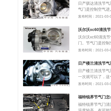
日产骐达清洗节气
门体。
气门是控制空气进
成可燃混合气，从
发布时间：2021-03-02
为是汽车发动机的
车发动机系统最重
沃尔沃xc60清洗
动机缸体，是汽车
沃尔沃xc60清洗
关系，节气门清洁
门。节气门是控制
下来清洗，也是车
混合成可燃混合气
发布时间：2021-03-02
种，传统发动机节
为是汽车发动机的
踏板，另一端连接
并不是同步的，当
器，来根据发动机
日产楼兰清洗节气
的燃油不断蒸发氧
节气门是当今电喷
日产楼兰清洗节气
一方面会阻塞怠速
发动机缸体，是汽
一次就可以了，这
壁变粗糙，进气会
关系的。而节气门
控阀门，气体进入
发布时间：2021-03-02
从而造成怠速发抖
它上接空气滤清器
否灵活，与节气门
福特锐界节气门怎
机灵活而有劲。而
福特锐界节气门清
气门多长时间会脏
温度较高，有可能