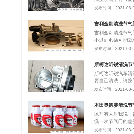
气温度状况，发动
清洗前首先需要确
发布时间：2021-03-02
用固定公里数来确
不远了，每个车的
由于曲轴箱通风管
着，打开盖板查看
也会影响节气门脏
吉利金刚清洗节气
要想拆下节气门，
吉利金刚清洗节气
圆形铁箍固定的，
不过到4s店可能就
主，有条件的话优
清洗很简单的，将
发布时间：2021-03-02
对更安全一些。 
部的积碳，知道擦
摘下了。有些车软
机的一道可控阀门
拽，那样容易损坏
斯柯达昕锐清洗节
形成做功。它上接
下。 退下软管后
斯柯达昕锐汽车清洗
节气门四行程汽油
面。要想看里面的
要自己清洗，请按
件之一，它的上部
踩下油门踏板后节
钳（拆进气口管卡
发布时间：2021-03-02
的咽喉。车子加速
物。 正确的流程
顺利拔下，拧掉通
轻油耗更可以使发
拆除节气门之前需
芯。 4、把拆节
论比较多的焦点。
本田奥德赛清洗节
紧，不好拆，此时
买化油器清洗剂或
纵机构是通过拉索
拆下了。 摘下节
以前有人对我说，
节气门外的进气软
连动板而工作。电
污物还是很多的，
洗一次节气门的需
那样会损坏坏节气
量，控制节气门的
很难彻底清除干净
自己做简单的清洗
发布时间：2021-03-01
节气门开度开到8