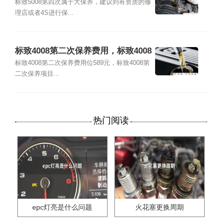
第四次保养项目
标致5008第四次属于大保养，建议到有资质的修
理店或者4S进行保...
标致4008第二次保养费用，标致4008
第二次保养项目
标致4008第二次保养费用位589元，标致4008第
二次保养项目...
热门阅读
epc灯亮是什么问题
火花塞更换周期