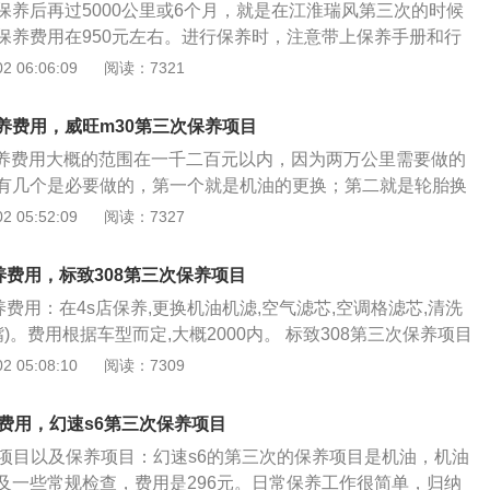
保养后再过5000公里或6个月，就是在江淮瑞风第三次的时候
首创的城市安全系统，安全性高。全新沃尔沃XC60的发布更
保养费用在950元左右。进行保养时，注意带上保养手册和行
车豪华汽车品牌的实力和不凡品味。
的第三次保养需要进行机油、机油滤清器的更换。除此之外，还
 06:06:09
阅读：7321
空调滤清器、汽油滤清器进行更换。 江淮瑞风在进行保养时建
保养间隔，定期检查、维修并使用推荐的油液和润滑油，这是
养费用，威旺m30第三次保养项目
件。如果不遵循定期保养规范，车辆可能会造成损坏。瑞风进
保养费用大概的范围在一千二百元以内，因为两万公里需要做的
读说明书。在说明书上，汽车使用多少时间、走多少里程的时
有几个是必要做的，第一个就是机油的更换；第二就是轮胎换
怎么保养都有比较严格地规定。在做保养之前，认真阅读说明
的，还有一些是发动机清洗，空调杀菌，这个是可做可不做
 05:52:09
阅读：7327
，就不会在保养店被各种花言巧语蒙蔽，避免花冤枉钱。
身情况来做具体的判定。 威旺m30第三次保养项目如下 1、
机油滤清器、燃油滤清器、空气滤清器； 2、检查制动系统有
养费用，标致308第三次保养项目
否在规定厚度之内； 3、检查发动机皮带磨损情况，必要时调
养费用：在4s店保养,更换机油机滤,空气滤芯,空调格滤芯,清洗
4、检查变速器、传动轴、万向节护套有无渗油及损坏； 5、检
嘴)。费用根据车型而定,大概2000内。 标致308第三次保养项目
轮胎气压、轮胎磨损情况，必要时做四轮定位； 6、检查节气
燃油滤清器、空气滤清器。 2、检查离合器行程，转向下支臂球
 05:08:10
阅读：7309
脏，必要时清洗； 7、检查火花塞状况，必要时更换，免拆清
和防尘罩。 3、检查轮胎花纹深度、轮胎气压、轮胎磨损情
检查转向助力、制动系统和自动变速器的状况； 9、检测制动
定位。 4、检查节气门、怠速阀是否过脏，必要时清洗。 5、
否正常； 10、全车相关部位润滑。 汽车保养是指定期对汽车
养费用，幻速s6第三次保养项目
必要时更换，免拆清洗喷油嘴。 6、检查转向助力、制动系统
、清洁、补给、润滑、调整或更换某些零件的预防性工作，又
养项目以及保养项目：幻速s6的第三次的保养项目是机油，机油
况。 7、检测制动力、变速、转向是否正常。 8、全车相关部
代的汽车保养主要包含了对发动机系统（引擎）、变速箱系统、
及一些常规检查，费用是296元。日常保养工作很简单，归纳