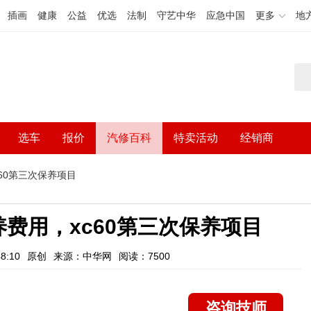
插画
健康
公益
优选
法制
守艺中华
应急中国
更多
地
选车
报价
汽修百科
特卖活动
经销商
c60第三次保养项目
养费用，xc60第三次保养项目
8:10
原创
来源：中华网
阅读：7500
咨询技师