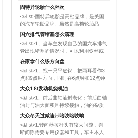
固特异轮胎什么档次
<&list>固特异轮胎是高档品牌，是美国
的汽车轮胎品牌。虽然是高档轮胎品
牌，但是中高低端的轮胎都有生产，这
国六排气管堵塞怎么清理
也是为了更好的开拓市场。
<&list>1、当车主发现自己的国六车排气
管出现堵塞的情况时，可以利用铁丝或
者是细棍，直接将杂物给取出来，如果
在家拿什么练方向盘
堵塞情况比较严重，也可以采取应急措
<&list>1、找一只平底锅，把两耳看作3
施。 <&list>2、直接利用木棍将所有的
点和9点钟方向，同时在6点钟和12点钟
杂物推到排气管里面的位置处，然后将
方向做一个标记。 <&list>2、双手握住
三元催化器拆解开，就可以将堵塞的东
大众1.8t发动机烧机油
平底锅两耳，然后往左打半圈、一圈、
西取出来。但如果是因为积碳过多引起
<&list>1、前后曲轴油封老化：前后曲轴
一圈半的练习，往右同样也要打相同的
的堵塞，就需要将三元催化器泡在草酸
油封与油大面积且持续接触，油的杂质
圈数。 <&list>3、最后强调要反复练
中进行清洗。 <&list>3、也可以利用清
和发动机内持续温度变化使其密封效果
习，这样就可以形成肌肉记忆，在真实
大众冬天过减速带咯吱咯吱响
洗剂对堵塞的情况得到解决，将清洗剂
逐渐减弱，导致渗油或漏油。<&list>2、
驾驶车辆时，不需要记忆也能打好方
放在燃油箱中，与燃油混合后，车辆启
<&list>1.转向器拉杆头有较大间隙，判
活塞间隙过大：积碳会使活塞环与缸体
向。
动时，就可以和汽油一起进入到燃烧
断间隙需要专用仪器和工具，车主本人
的间隙扩大，导致机油流入燃烧室中，