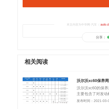
本文内容为中华网·汽车（
auto.
分享：
相关阅读
沃尔沃xc60保养
沃尔沃xc60的保
主要包含了对发动
统、动力转向系统
发布时间：2021-03-02
常，消除隐患，预