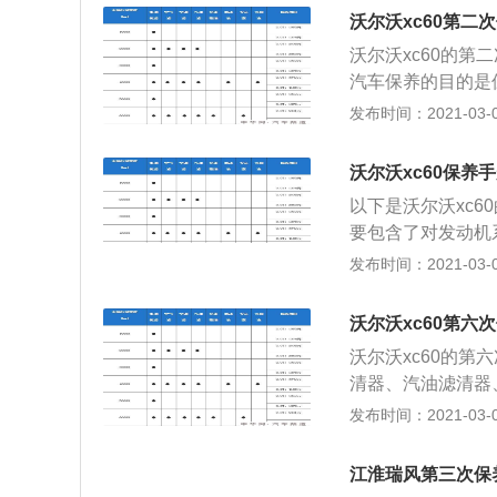
小保养一般是指汽
沃尔沃xc60第二
程做的常规保养项
沃尔沃xc60的第
时间取决于所用机
汽车保养的目的是
油、半合成机油、
缓劣化过程，延长
发布时间：2021-03-02
一般分常规及长效
动型多功能车兼备
更长。 大保养的
造。在承袭了沃尔
机油和机油滤芯、
沃尔沃xc60保养
内饰设计标新立异
于小保养的存在，
以下是沃尔沃xc6
XC60的发布更
要包含了对发动机
统、动力转向系统
发布时间：2021-03-02
常，消除隐患，预
汽车制造厂商，是
沃尔沃xc60第六
颇有建树。沃尔沃
沃尔沃xc60的
新的S80L和XC
清器、汽油滤清器
劲的优点。
保持车容整洁，技
发布时间：2021-03-02
使用周期。其他详
越野车的性能和跑
江淮瑞风第三次保
沃家族传统设计基