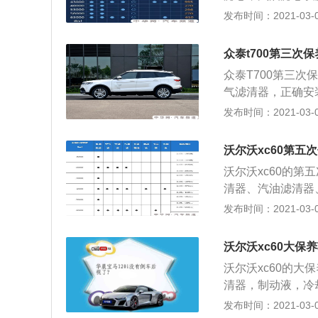
位润滑。 汽车保
空调系统、冷却系
起来就是：清洁、
发布时间：2021-03-02
或更换某些零件的
是保持车容整洁，
查、清洁、补给、
动机系统（引擎）
长使用周期。
代的汽车保养主要
统等的保养范围。
众泰t700第三次
系统、燃油系统、
预防故障发生，减
众泰T700第三次
术状况正常，消除
气滤清器，正确安
车保养非常重要。
T700气滤清器一
发布时间：2021-03-02
车安全。如润滑油
清器。 2、机油
等；反之，如果日
机油，防止运动零
各部分的技术状况
沃尔沃xc60第五
拆清洗喷油嘴； 
沃尔沃xc60的
（保养好的情况可
清器、汽油滤清器
持车容整洁，技术
发布时间：2021-03-02
用周期。其他详情
市安全系统（Cit
沃尔沃xc60大保
在市内交通拥挤时
沃尔沃xc60的
时30公里以下时
清器，制动液，冷
时便会对驾驶员发
容整洁，技术状况
发布时间：2021-03-02