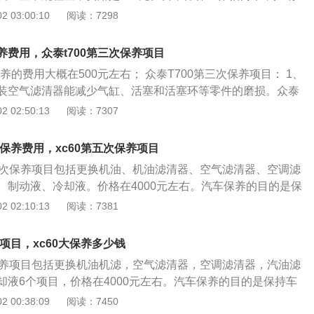
养是指定期对汽车相关部分进行检查、清洁、补给、润滑、调整
统、燃油系统、动力转向系统等的保养范围。 汽车保养的目的
紧固、检查、补充。 汽车保养是指定期对汽车相关部分进行检
 03:00:10
阅读：7298
预防性工作，又称汽车维护。 现代的汽车保养主要包含了对发
技术状况正常，消除隐患，预防故障发生，减缓劣化过程，延
润滑、调整或更换某些零件的预防性工作，又称汽车维护。现
、变速箱系统、空调系统、冷却系统、燃油系统、动力转向系
包含了对发动机系统（引擎）、变速箱系统、空调系统、冷却
 汽车保养的目的是保持车容整洁，技术状况正常，消除隐患，
保养费用，众泰t700第三次保养项目
动力转向系统等的保养范围。保养的目的是保持车容整洁，技
缓劣化过程，延长使用周期。
保养的费用大概在500元左右； 众泰T700第三次保养项目： 1、
隐患，预防故障发生，减缓劣化过程，延长使用周期。 日常汽
装空气滤清器能减少气缸、活塞和活塞环等零件的磨损。众泰
对日常保养稍有大意不仅会给车辆造成无谓的损伤而且危及行
般每行驶5000公里清洁一次，每行驶10000公里必须更换空气滤
 02:50:13
阅读：7307
缺乏会引起的拉缸烧瓦，车辆某一部分功能失常引交通事故
滤清器，正确安装机油滤清器可避免内燃机使用过程中杂质混入
常工作做得仔细认真，不仅能使车辆保持常新，同时掌握车辆
件的磨损和油路堵塞。 3、检查火花塞状况，必要时更换，免
，避免机械事故和交通事故。
次保养费用，xc60第五次保养项目
4、检查节气门、怠速阀是否过脏，必要时清洗； 5、更换电瓶
第五次保养项目包括更换机油、机油滤清器、空气滤清器、空调滤
以不换）、悬架控制臂胶套。
、制动液、冷却液。价格在4000元左右。汽车保养的目的是保
状况正常，消除隐患，预防故障发生，减缓劣化过程，延长使
 02:10:13
阅读：7381
可见下图表。 全新沃尔沃XC60的配置表里最引人注目的是城
ySafety）——这种独特的安全系统能够帮助司机减轻甚至避免
养项目，xc60大保养多少钱
所经常发生的低速碰撞和追尾事故。城市安全系统在车速每小
大保养项目包括更换机油机滤，空气滤清器，空调滤清器，汽油滤
启动。如果前车突然刹车，城市安全系统判断有发生碰撞的危险
却液6个项目，价格在4000元左右。汽车保养的目的是保持车
出警示并对制动器进行预充压。
正常，消除隐患，预防故障发生，减缓劣化过程，延长使用周
 00:38:09
阅读：7450