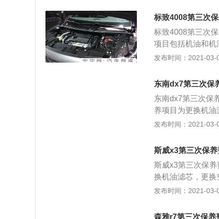
期。保养主要包含
统、燃油系统、动
标致4008第三次
能车兼备越野车的
标致4008第三次
袭了沃尔沃家族传
项目包括机油和机
标新立异；同时配
驾驶员下一次保养
发布时间：2021-03-02
发布更加凸显了沃
开始计算的。 小
品牌级别的矿物质
东南dx7第三次保
推荐为准。机油滤
东南dx7第三次保
效机油滤芯使用时
养项目为更换机油
首先压入机油滤芯
对汽车相关部分进
发布时间：2021-03-01
果滤芯过脏，机油
作，又称汽车维护
滑，就会造成过度
系统、空调系统、
机油滤清器的作用
斯威x3第三次保
的目的是保持车容
机油。
斯威x3第三次保养
程，延长使用周期
换机油滤芯，更换
程。不同品牌级别
部分进行检查、清
发布时间：2021-03-01
请以厂商推荐为准
车维护。现代的汽
更换，长效机油滤
系统、冷却系统、
收车后的作业，由
森雅r7第三次保养