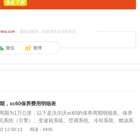
china.com
）编辑或翻译，转载请务必注明来源。
微信
微博
周期，xc60保养费用明细表
养周期为1万公里，以下是沃尔沃xc60的保养周期明细表。保养
机系统（引擎）、变速箱系统、空调系统、冷却系统、燃油系
等的保养范围。汽车保养的目的是保持车容整洁，技术状况正
 12:50:13
阅读：8495
防故障发生，减缓劣化过程，延长使用周期。 小保养的内容：