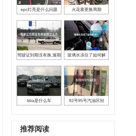
epc灯亮是什么问题
火花塞更换周期
驾驶证到期没有换,逾期
玻璃水冻住了如何解
怎么办??
决？
bba是什么车
92号95号汽油区别
推荐阅读