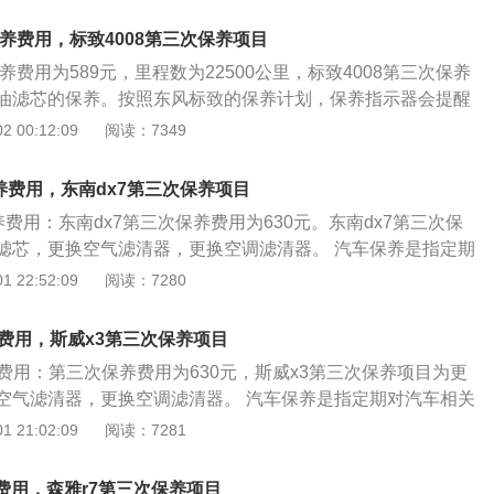
了对发动机系统（引擎）、变速箱系统、空调系统、冷却系
力转向系统等的保养范围。 全新沃尔沃XC60这款运动型多功
保养费用，标致4008第三次保养项目
性能和跑车的个性，专为追求运动特性的年轻精英打造。在承
保养费用为589元，里程数为22500公里，标致4008第三次保养
统设计基因的同时，设计师在汽车外观上大胆创新，内饰设计
油滤芯的保养。按照东风标致的保养计划，保养指示器会提醒
备全球首创的城市安全系统，安全性高。全新沃尔沃XC60的
前可行驶的里程数。该里程数是从保养指示器的上一次清零后
 00:12:09
阅读：7349
尔沃汽车豪华汽车品牌的实力和不凡品味。
保养的时间取决于所用机油和机油滤芯的有效时间或里程。不同
机油、半合成机油、全合成机油有效期也不尽相同，请以厂商
养费用，东南dx7第三次保养项目
芯一般分常规及长效两种，常规机油滤芯随机油一起更换，长
养费用：东南dx7第三次保养费用为630元。东南dx7第三次保
间更长。 发动机在润滑过程中，机油泵把机油从底槽中吸出，
滤芯，更换空气滤清器，更换空调滤清器。 汽车保养是指定期
过滤，滤完的干净机油再运输到缸头、曲轴和传动各部分。如
行检查、清洁、补给、润滑、调整或更换某些零件的预防性工
 22:52:09
阅读：7280
的过滤效果较差，输出的机油量降低，各部分得不到良好的润
。现代的汽车保养主要包含了对发动机系统（引擎）、变速箱
磨损，所以只重换机油是不行的，还必须同时更换机油滤芯。
冷却系统、燃油系统、动力转向系统等的保养范围。汽车保养
是滤除机油中的杂物、胶质和水分，向各润滑部位输送清洁的
养费用，斯威x3第三次保养项目
整洁，技术状况正常，消除隐患，预防故障发生，减缓劣化过
费用：第三次保养费用为630元，斯威x3第三次保养项目为更
。 小保养的时间取决于所用机油和机油滤芯的有效时间或里
空气滤清器，更换空调滤清器。 汽车保养是指定期对汽车相关
的矿物质机油、半合成机油、全合成机油有效期也不尽相同，
洁、补给、润滑、调整或更换某些零件的预防性工作，又称汽
 21:02:09
阅读：7281
。机油滤芯一般分常规及长效两种，常规机油滤芯随机油一起
车保养主要包含了对发动机系统（引擎）、变速箱系统、空调
芯使用时间更长。 日常保养即日常维护，是出车前、行车中、
燃油系统、动力转向系统等的保养范围。汽车保养的目的是保
驾驶员负责执行，作业中心内容是清洁、补给和安全检视，是
费用，森雅r7第三次保养项目