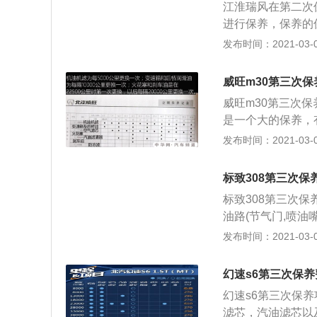
江淮瑞风在第二次
异；同时配备全球
进行保养，保养的
加凸显了沃尔沃汽
驶证。 江淮瑞风
发布时间：2021-03-02
要对空气滤清器、
议遵循官方规定的
威旺m30第三次保
保证车况的必要条
威旺m30第三次
行保养前要仔细阅
是一个大的保养，
候需要保养什么、
位，这些都必须做
发布时间：2021-03-02
书，做到心中有谱
的，要根据车子的自
更换发动机机油、
标致308第三次保
无漏油，刹车片是
标致308第三次保
整皮带张紧度； 
油路(节气门,喷油
查轮胎花纹深度、
如下： 1、更换
发布时间：2021-03-02
门、怠速阀是否过
头间隙、固定程度
洗喷油嘴； 8、
况，必要时做四轮
力、变速、转向是
幻速s6第三次保
检查火花塞状况，
相关部分进行检查
幻速s6第三次保
和自动变速器的状
称汽车维护。 现
滤芯，汽油滤芯以