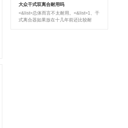
室，最后形成废气排出，就可以让三元
无法制作，需要将车辆送到修理厂或4s
造成烧机油。<&list>3、机油粘度。使用
大众干式双离合耐用吗
催化器得到清洗，排气管堵塞的情况就
店；<&list>2.车辆半轴套管防尘罩破
机油粘度过小的话，同样会有烧机油现
<&list>总体而言不太耐用。<&list>1、干
能够得到解决。
裂，破裂后会出现漏油现象，使半轴磨
象，机油粘度过小具有很好的流动性，
式离合器如果放在十几年前还比较耐
损严重，磨损的半轴容易损坏，产生异
容易窜入到气缸内，参与燃烧。<&list>
用，但是由于现在的汽车发动机动力输
响；<&list>3.稳定器的转向胶套和球头
4、机油量。机油量过多，机油压力过
出越来越高，使得干式离合器散热不足
老化，一般是使用时间过长造成的。解
大，会将部分机油压入气缸内，也会出
的缺陷也逐渐暴露出来。<&list>2、由于
决方法是更换新的质量好的转向橡胶套
现烧机油。<&list>5、机油滤清器堵塞：
干式双离合的工作环境暴露在空气中，
和球头。
会导致进气不畅，使进气压力下降，形
而离合器的散热也是通离合器罩上面的
成负压，使机油在负压的情况下吸入燃
几个小孔来进行散热。但是在行驶过程
烧室引起烧机油。<&list>6、正时齿轮或
中变速箱需要换挡，就不得不使得离合
链条磨损：正时齿轮或链条的磨损会引
器频繁工作。<&list>3、长时间的低速行
起气阀和曲轴的正时不同步。由于轮齿
驶以及过于频繁的启停，导致离合器的
或链条磨损产生的过量侧隙，使得发动
温度不断升高，而低速行驶时空气流动
机的调节无法实现：前一圈的正时和下
效率不高，无法将离合器中的热量有效
一圈可能就不一样。当气阀和活塞的运
的带走，导致离合器内部的温度不断升
动不同步时，会造成过大的机油消耗。
高，加速离合器的磨损。
解决方法：更换正时齿轮或链条。<&list
>7、内垫圈、进风口破裂：新的发动机
设计中，经常采用各种由金属和其他材