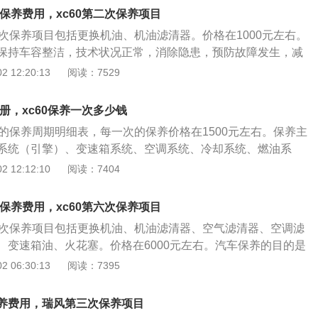
车行驶一定距离后，为保障车辆性能而在厂商规定的时间或里
次保养费用，xc60第二次保养项目
目。主要包括更换机油和机油滤芯。 小保养的间隔：小保养的
二次保养项目包括更换机油、机油滤清器。价格在1000元左右。
油和机油滤芯的有效时间或里程。不同品牌级别的矿物质机
保持车容整洁，技术状况正常，消除隐患，预防故障发生，减
全合成机油有效期也不尽相同，请以厂商推荐为准。机油滤芯
使用周期。其他详情可见下图表。 全新沃尔沃XC60。这款运
 12:20:13
阅读：7529
两种，常规机油滤芯随机油一起更换，长效机油滤芯使用时间
越野车的性能和跑车的个性，专为追求运动特性的年轻精英打
内容：大保养是指在厂商规定的时间或里程，进行的内容为更换
沃家族传统设计基因的同时，设计师在汽车外观上大胆创新，
空气滤芯、汽油滤芯的常规保养。 大保养的间隔：大保养是基
手册，xc60保养一次多少钱
；同时配备全球首创的城市安全系统，安全性高。全新沃尔沃
一般这两种保养交替进行。
0的保养周期明细表，每一次的保养价格在1500元左右。保养主
加凸显了沃尔沃汽车豪华汽车品牌的实力和不凡品味。
系统（引擎）、变速箱系统、空调系统、冷却系统、燃油系
等的保养范围。汽车保养的目的是保持车容整洁，技术状况正
 12:12:10
阅读：7404
防故障发生，减缓劣化过程，延长使用周期。 沃尔沃是瑞典的
以安全著称的传统汽车制造商。在重型机器制造方面沃尔沃也
次保养费用，xc60第六次保养项目
每次推出一款新车，都会在安全和舒适领域有新技术呈现。最
第六次保养项目包括更换机油、机油滤清器、空气滤清器、空调滤
60就是最好的说明。具有外形动感时尚；安全性能强大；动力强
、变速箱油、火花塞。价格在6000元左右。汽车保养的目的是
术状况正常，消除隐患，预防故障发生，减缓劣化过程，延长
 06:30:13
阅读：7395
情可见下图表。 全新沃尔沃XC60。这款运动型多功能车兼备
车的个性，专为追求运动特性的年轻精英打造。在承袭了沃尔
养费用，瑞风第三次保养项目
因的同时，设计师在汽车外观上大胆创新，内饰设计标新立