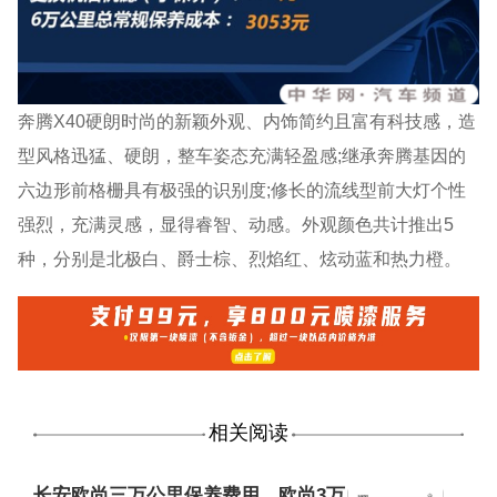
奔腾X40硬朗时尚的新颖外观、内饰简约且富有科技感，造
型风格迅猛、硬朗，整车姿态充满轻盈感;继承奔腾基因的
六边形前格栅具有极强的识别度;修长的流线型前大灯个性
强烈，充满灵感，显得睿智、动感。外观颜色共计推出5
种，分别是北极白、爵士棕、烈焰红、炫动蓝和热力橙。
相关阅读
长安欧尚三万公里保养费用，欧尚3万