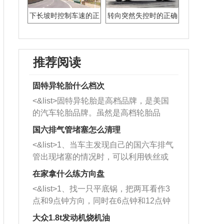
下长坡时控制车速的正
转向突然失控时的正确
确方法是什么
处置方法
推荐阅读
固特异轮胎什么档次
<&list>固特异轮胎是高档品牌，是美国
的汽车轮胎品牌。虽然是高档轮胎品
牌，但是中高低端的轮胎都有生产，这
国六排气管堵塞怎么清理
也是为了更好的开拓市场。
<&list>1、当车主发现自己的国六车排气
管出现堵塞的情况时，可以利用铁丝或
者是细棍，直接将杂物给取出来，如果
在家拿什么练方向盘
堵塞情况比较严重，也可以采取应急措
<&list>1、找一只平底锅，把两耳看作3
施。 <&list>2、直接利用木棍将所有的
点和9点钟方向，同时在6点钟和12点钟
杂物推到排气管里面的位置处，然后将
方向做一个标记。 <&list>2、双手握住
三元催化器拆解开，就可以将堵塞的东
大众1.8t发动机烧机油