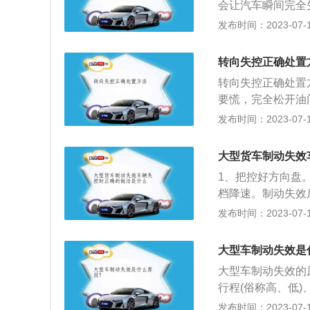
会让汽车瞬间完全
进行修补，焊接完
走大货车避险车道
踩刹车，先慢慢松
发布时间：2023-07-17
补，那就更换全新
载破坏车辆安全性
恢复转动，立刻打
物。7、刹车毂碳
体型大、质量重，
慢慢踩油门，同时
安装正确类型的刹
转向失控正确处置
沉重，离心力增加
止打滑后，立刻回
是否有卡纸现象。
负荷过重，变形过
转向失控正确处置
松油门，不要动方
活塞磨损。更换新
要慌，完全松开油
千万不可松油门，
和油渍后，用清洁
步：一旦汽车转向
发布时间：2023-07-17
可踩刹车，如果此
内；在刹车片背面
千万不要直接降到
先，车主应该控制
轮毂之间的金属接
速打开车辆的危险
行车，将车速控制
大型货车制动失效
来减速，缓慢的拉
门，而是改乘坐公
1、把控好方向盘
以提醒后车。如果
打滑的几率。第三
档降速。制动失效
急制动。轻踩制动
刹”的方式让车速
式，不要持续踩刹
发布时间：2023-07-17
驶方向时，事故不
擦减速。使用驻车
这样可以缩短停车
速。5、不要持续
疲劳、车况不佳、
大型车制动失效是
过热的现象。6、
也会使转向机构突
大型车制动失效的
双闪灯、按喇叭提
行程(俗称高、低
平时的时候就注意
动时踏板增高度来
发布时间：2023-07-17
手刹储气罐中的水