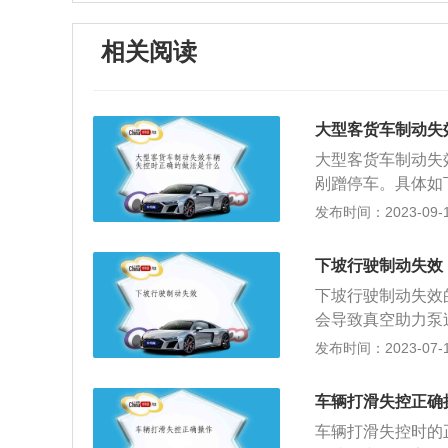
相关阅读
大型客货车制动失
大型客货车制动失
剐蹭停车。具体如
灯，鸣笛提醒前车
发布时间：2023-09-17
公路或紧急下山路
路在紧急下山路段
下坡行驶制动失效
然失效时，应迅速
下坡行驶制动失效
避险车道减速停车
会导致真空助力泵
车制动器操纵杆或
真空助力泵失效，
发布时间：2023-07-17
或护栏接触，迫使
至会失灵。需要去
猛打方向，不要乱
油清理掉，然后再
制动失效时通过降
车辆打滑失控正确
换新的刹车总泵和
速。不要持续拉手
车辆打滑失控时的
气；可以拆出进行
死滑行，发生更严