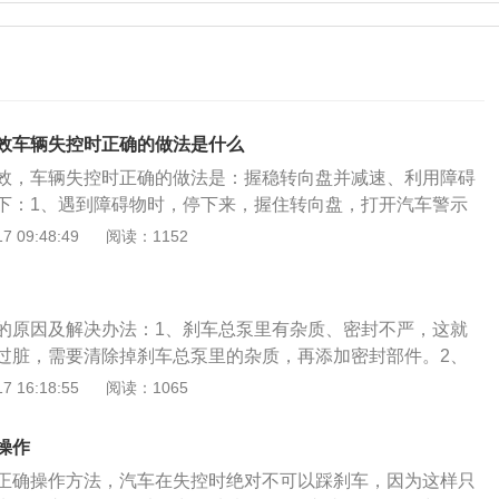
效车辆失控时正确的做法是什么
效，车辆失控时正确的做法是：握稳转向盘并减速、利用障碍
下：1、遇到障碍物时，停下来，握住转向盘，打开汽车警示
注意让道，并及时寻找合适的路段减速，例如在上坡或者高速
 09:48:49
阅读：1152
段设置紧急避险车道。应急避险车道在主车道的右侧，许多公
或高速公路下坡路段都会设置。2、汽车在下坡行驶时制动突
向下一级或下一级减速，利用发动机牵阻控制车速，迅速利用
的原因及解决办法：1、刹车总泵里有杂质、密封不严，这就
或向上坡道行驶，使用驻车制动器一次拉紧。不能用快拉紧驻
过脏，需要清除掉刹车总泵里的杂质，再添加密封部件。2、
越级减挡的方法。如不得已，车体可与山坡、路旁的岩石、树
汽车真空泵坏了的表现有刹车性能差或无刹车效果，有时候甚
 16:18:55
阅读：1065
机动车减速停车。3、当大型客货车失控应该把好方向盘不要
4s店让专业维修人员来维修。3、刹车油过脏，将过脏的刹车
打方向，防止车辆出现侧翻倾斜，撞击其他车辆造成车祸。当
加注干净的刹车油。4、刹车总泵或分泵漏油；这就只能是更
挡的方式来减慢车速，采用降挡的方式，依靠牵引力降低车
操作
分泵，换完以后再加注新的刹车油。5、储气罐或管路接口漏
刹，防止刹车过热，采用点刹，不要一直踩刹车，防止车轮抱
正确操作方法，汽车在失控时绝对不可以踩刹车，因为这样只
修补或者更换，完成拆出来的工作，使用风焊加焊条给储气瓶
重的事故。打开双闪，按喇叭提醒前车。如果在高速上行驶，