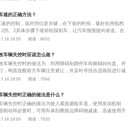
动机制动，使用驻车制动器制动和必要时可用车体刮擦路边障
带、刹车片，如果磨损比较严重需要及时更换。
动踏板时，不软弱不沉，但就是制动效果不良，这一现象为车
车速的正确方法？
制动蹄片有油或接触不良、摩擦片老化、磨损、制动鼓磨损不
车速的控制，选对挡位是关键，在下坡的时候，最好在用低档
的介绍：汽车制动踏板操作分为缓慢制动(即预见性制动)、紧
、2挡。2具体步骤下坡前轻踩刹车，让汽车慢慢驶向坡道。在
和间歇性制动。一般情况下，缓慢制动和紧急制动时在车轮抱
合适的档位，科目二一般为1挡。
 16:18:55
阅读：8032
将离合器踏板踏到底，以便使发动机不熄火和有利于重新变换
效车辆失控时应该怎么做？
效车辆失控时的做法为：利用障碍剐蹭停车和握稳转向盘。并
灯，鸣笛提醒前方车辆注意避让，并及时寻找合适路段进行减
者高速公路或连续下山路段设置的紧急避险车道。紧急避险车
 16:18:55
阅读：7556
很多公路在连续下山路段或者高速公路下坡路段都会设置。相
踩下制动踏板时，不软弱不沉，但就是制动效果不良，这一现
车辆失控时正确的做法是什么？
障，如制动蹄片有油或接触不良、摩擦片老化、磨损、制动鼓
车辆失控时正确的做法为驶入紧急避险车道，使用发动机制
动技术状况进行检查，必要时进行调整和修复。
器制动和必要时，可用车体刮擦路边障碍物减速。迅速使用手
，把好方向盘，及时将阻碍物躲避开，驾车驶向较安全的地
 16:18:55
阅读：7520
高速公路行驶的注意事项：1、按规定车道行驶：高速路上车
有大型车、小型车等专用的车道，超车时一旦占用某个车道，