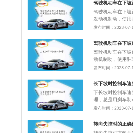
驾驶机动车在下坡
当超车完成后要及
驾驶机动车在下坡
应急车道不是特殊
发动机制动，使用
速行驶的危害大家
速。以下是相关介
发布时间：2023-07-17
3、保持纵向车间
档，利用发动机牵
离(m)不小于车速(k
行驶。利用车的保
小于100m。随
驾驶机动车在下坡
坡）摩擦、碰撞，
距离应增加一倍以
驾驶机动车在下坡
程度：如果发生车
志标线，并适当靠
动机制动，使用驻
背，两脚一前一后
侧向距离。5、发
速。以下是相关介
发布时间：2023-07-17
轻受害的程度。
意外，其它车辆发
档，利用发动机牵
援车辆无法实施救
行驶。利用车的保
长下坡时控制车速
上非常危险，人一
坡）摩擦、碰撞，
下长坡时控制车速
程度：如果发生车
理，总是用刹车制
背，两脚一前一后
故。以下为汽车下
发布时间：2023-07-17
轻受害的程度。
挡位置于低挡位，
围之内即可。2、
转向失控时的正确
点：首先在下坡的
转向失控时方向盘