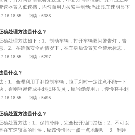
好控制，容易刹车片过热，造成车速失控。对于坡度一般但下
变速器置入低速挡，均匀而用力拉紧手制动;当出现车速明显下
坡，先将车辆切换至手动模式，然后利用手动模式，调整至手
，使车辆逐渐停下。以下是详细操作：1、应立即松抬油门踏
 16:18:55
阅读：6383
用发动机的制动配合刹车即可。对于坡度较大的长下坡，先将
低速挡，均匀而用力拉紧手制动;当出现车速明显下降时，踩下
式，利用调整到手动模式的1挡，利用发动机的制动配合刹车
渐停下。2、在车辆处于高速行驶时，特别是前后轮不在一条
有L低速挡，可以将变速箱置于低速挡，然后下坡。
正确处理方法是什么？
用手制动减速，后踩下紧急制动;同时对其它车辆和行人给出信
正确处理方法如下：1、制动车辆，打开车辆双闪警告灯，告
急闪烁灯、鸣喇叭、打手势等。3、切记不可首先使用紧急制
息。2、在确保安全的情况下，在车身后设置安全警示标志，
。也不可摘挡滑行或踩下离合器，以便利用发动机牵制动力减
电话，等待拖车处理。3、在平时行车时，驾驶人发现转向不
 16:18:55
阅读：6297
向的车辆，若突然发现转向很困难，或发动机突然熄火，此时
是：尽快减速，在安全地点停车，查明原因。4、装有动力转
现转向，只是操作很费力，这时要视情沉着应对，谨慎驾驶。
突然发现转向困难，操作费力，应尽快减速，选择安全地点停
法是什么？
、转向失控后，若车辆偏离直线行驶方向，应果断地连续踩
法：1、合理利用手刹控制车辆，拉手刹时一定注意不能一下
，使车辆尽快减速停车。
快，否则容易造成手刹损坏失灵，应当缓缓用力，慢慢将手刹
降低挡位控制车速，使车速慢下来再配合手刹的使用，慢慢将
 16:18:55
阅读：5495
找紧急避险道，如果手刹和强制减挡的方法都不起作用，就要
车辆注意让道，并及时寻找合适路段进行减速，例如上坡路或
正确处置方法是什么？
下山路段设置的紧急避险车道。
正确处置方法：1、保持冷静，完全松开油门踏板；2、不可以
是在车速较高的时候，应该慢慢地一点一点地制动；3、利用