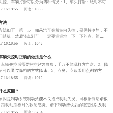
失控。车辆打滑可以分为四种情况：1、车头打滑：绝对不可
成后测试效果如何，没有泄气的话可以装回原位，如果无法修
，来降速实现货客车停车。大型客货车的危险行为：大货车超
掉油门，同时将方向盘往车头打滑的方向打(不要太多)让前轮
 16:18:55
阅读：1055
的。6、严重超载；要按照汽车的承载容量规定来装载人或货
能，危害极大。超载是大货车最常见的危险行为。大货车普遍
回方向盘同时小加油门。2、车尾打滑：绝对不可踩刹车，先
化；新更换的刹车片较厚，或安装了错误的刹车片类型。需要
如果超载，极易发生严重交通事故。这是因为货车超载后转向
将方向盘往车尾打滑的方向打(不用太多)，等车辆恢复控制停
车片。在更换刹车片后，在测试之前，用手转动刹车盘以检查
方法
，制动距离延长，甚至制动失灵；如果严重超载，则会因轮胎
打方向并小加油门。3、四轮打滑：绝对不可踩刹车，先慢慢
8、制动主缸缺少制动液；及时添加补充制动液。9、制动总泵
大而引发爆胎、突然偏驶、制动失灵、翻车等事故。
方法如下：第一步：如果汽车突然转向失控，要保持冷静，不
向盘等车子停止打滑，立刻加油向前。4、车辆强烈摇摆时：
的活塞就好。制动系统的保养方法：用刹车盘清洗剂清除灰尘
门踏板，然后轻点刹车，一定要轻轻地一下一下的点。第二
预判车尾将甩往的方向，事先将方向盘往那个方向打，绝对不
毛巾擦净；将润滑剂均匀涂在刹车分泵导向销表面及导向销槽
失控，要学会利用发动机制动来降速，要一档一档的降，记得
 16:18:55
阅读：1045
时制动，车子绝对飞出路面。预防车辆出现打滑的方法：首
及刹车片两端的滑动槽内涂有润滑剂；每个轮胎螺杆与胎铃与
一档。第三步：当转向失控的时候，别忘了提醒后面的车，迅
好行车车速。一旦遇到满是积雪、薄冰的道路，那么就该谨慎
触处涂有润滑剂。
报警灯，点击开启。第四步：当车速降低后，我们可以用手刹
在合理范围内，平稳出行。特殊情况下甚至可以拒绝驾车出
车辆失控时正确的做法是什么
制动手刹，等车辆控制住后，在车后边150米处放置警示牌，
共交通工具。其次，车主可以给爱车配备防滑装置，降低车辆
。车辆失控后需要把控好方向盘，千万不能乱打方向盘。2、降
汽车仍能直线行驶，且前方道路允许其直线行驶，则不允许紧
，车主需要正确地使用刹车，遇到紧急情况的时候，尽量用“点
后可以通过降档的方式降速。3、点刹。应该采用点刹的方
踏板，轻拉驻车制动杆，缓慢平稳地停止。当汽车偏离直线行
慢下来，避免紧急制动。
车，防止车轮抱死滑行，造成更严重的事故。4、与障碍物刮
 16:18:55
阅读：1012
可避免，需要果断连续踩下制动踏板，让汽车尽快减速停车，
制动器制动，有必要的话可以让车体和路边的障碍物刮擦减
距离，降低撞车的强度。转向失控可能因为车辆过快、酒驾、
拉手刹。行车过程中不要持续拉手刹，不然很可能出现刹车片
雨雪路滑等，还有转向机构中有零部件脱落、损坏、卡滞时，
什么原因？
驶入紧急避险车道。寻找附近紧急避险车道并驶入，同时打开
然失控。
原因是制动系统制动效能不良造成制动失灵。可根据制动踏板
醒前车。为了防止大型货车突然出现制动失效的现象，需要在
)、踏制动踏板时的软硬感觉、踏下制动踏板后的稳定性以及制
定期的检查和保养。大型货车采用气动刹车，要注意定期排出
判断。制动失效的相关介绍如下：制动失效的做法：驶入紧急
 16:18:55
阅读：8764
，更换干燥筒，如果潮湿可能会对刹车系统造成损坏。并且平