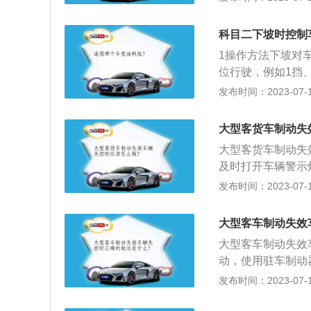
避险车道，使用发
时可以经常查看皮
碍物减速。踩下制
科目二下坡时控制
轮制动器故障，如
1操作方法下坡对
均。制动踏板操作
位行驶，例如1挡
急制动、联合制动
进入坡道前，挂入
发布时间：2023-07-17
死和停车前，都要
车速。
大型客货车制动失
大型客货车制动失
及时打开车辆警示
速，例如上坡路或
发布时间：2023-07-17
道在主车道右侧，
关资料介绍如下：
大型客车制动失效
象为车轮制动器故
大型客车制动失效
磨损不均。应对制
动，使用驻车制动
制动并抢挂低速档
发布时间：2023-07-17
方。以下是汽车在
道都有明确标示，