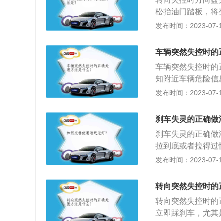
损伤，同时速度不
松抬油门踏板，将
坡距离较长的长下
降时，踩下脚制动
发布时间：2023-07-17
动模式的3挡，利
板，将变速器置入
车辆切换至手动模
脚制动，使车辆逐
即可。有的车辆带
车辆突然失控时的
直线上时，应先利
车辆突然失控时的
号示警，如打开紧
知附近车辆危险信
动，以免造成翻车
第一时间拨打救援
发布时间：2023-07-17
速。对装有动力转
灵时，正确的做法
驾驶员是还可以实
向的车辆，驾驶人
刹车失灵的正确做
车，查明原因。5
刹车失灵的正确做
踏、放松制动踏板
拉到底或者拉得过
拉到底；2、适当
发布时间：2023-07-17
车子停下；3、寻
大声鸣笛提醒前方
转向突然失控时的
者高速公路或连续
转向突然失控时的
立即踩刹车，尤其