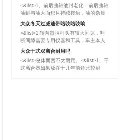
平底锅两耳，然后往左打半圈、一圈、
西取出来。但如果是因为积碳过多引起
<&list>1、前后曲轴油封老化：前后曲轴
一圈半的练习，往右同样也要打相同的
的堵塞，就需要将三元催化器泡在草酸
油封与油大面积且持续接触，油的杂质
圈数。 <&list>3、最后强调要反复练
中进行清洗。 <&list>3、也可以利用清
和发动机内持续温度变化使其密封效果
习，这样就可以形成肌肉记忆，在真实
大众冬天过减速带咯吱咯吱响
洗剂对堵塞的情况得到解决，将清洗剂
逐渐减弱，导致渗油或漏油。<&list>2、
驾驶车辆时，不需要记忆也能打好方
放在燃油箱中，与燃油混合后，车辆启
<&list>1.转向器拉杆头有较大间隙，判
活塞间隙过大：积碳会使活塞环与缸体
向。
动时，就可以和汽油一起进入到燃烧
断间隙需要专用仪器和工具，车主本人
的间隙扩大，导致机油流入燃烧室中，
室，最后形成废气排出，就可以让三元
无法制作，需要将车辆送到修理厂或4s
造成烧机油。<&list>3、机油粘度。使用
大众干式双离合耐用吗
催化器得到清洗，排气管堵塞的情况就
店；<&list>2.车辆半轴套管防尘罩破
机油粘度过小的话，同样会有烧机油现
<&list>总体而言不太耐用。<&list>1、干
能够得到解决。
裂，破裂后会出现漏油现象，使半轴磨
象，机油粘度过小具有很好的流动性，
式离合器如果放在十几年前还比较耐
损严重，磨损的半轴容易损坏，产生异
容易窜入到气缸内，参与燃烧。<&list>
用，但是由于现在的汽车发动机动力输
响；<&list>3.稳定器的转向胶套和球头
4、机油量。机油量过多，机油压力过
出越来越高，使得干式离合器散热不足
老化，一般是使用时间过长造成的。解
大，会将部分机油压入气缸内，也会出
的缺陷也逐渐暴露出来。<&list>2、由于
决方法是更换新的质量好的转向橡胶套
现烧机油。<&list>5、机油滤清器堵塞：
干式双离合的工作环境暴露在空气中，
和球头。
会导致进气不畅，使进气压力下降，形
而离合器的散热也是通离合器罩上面的
成负压，使机油在负压的情况下吸入燃
几个小孔来进行散热。但是在行驶过程
烧室引起烧机油。<&list>6、正时齿轮或
中变速箱需要换挡，就不得不使得离合
链条磨损：正时齿轮或链条的磨损会引
器频繁工作。<&list>3、长时间的低速行
起气阀和曲轴的正时不同步。由于轮齿
驶以及过于频繁的启停，导致离合器的