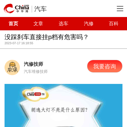
汽车
首页
文章
选车
汽修
百科
没踩刹车直接挂p档有危害吗？
2023-07-17 16:18:55
汽修技师
我要咨询
汽车维修技师