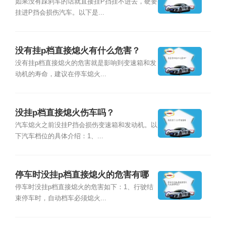
如果没有踩刹车的话就直接挂P挡挂不进去，硬要
挂进P挡会损伤汽车。以下是...
没有挂p档直接熄火有什么危害？
没有挂p档直接熄火的危害就是影响到变速箱和发
动机的寿命，建议在停车熄火...
没挂p档直接熄火伤车吗？
汽车熄火之前没挂P挡会损伤变速箱和发动机。以
下汽车档位的具体介绍：1、...
停车时没挂p档直接熄火的危害有哪
些？
停车时没挂p档直接熄火的危害如下：1、行驶结
束停车时，自动档车必须熄火...