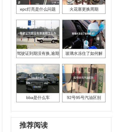
epc灯亮是什么问题
火花塞更换周期
驾驶证到期没有换,逾期
玻璃水冻住了如何解
怎么办??
决？
bba是什么车
92号95号汽油区别
推荐阅读