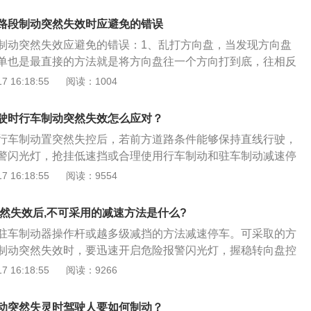
摩擦路边障碍物：车的保险杠、车厢等钢性部位与路边的天然
，导致车辆侧滑或翻车。拉手刹的同时，要稳住方向盘，否则
树或土坡)摩擦、碰撞，达到强行停车脱险，尽可能地减少事故
经过较长的下坡路段，刹车片过热，就会造成刹车失灵。如果
路段制动突然失效时应避免的错误
辆负荷较重，下坡时惯性大，也会导致刹车失灵。
制动突然失效应避免的错误：1、乱打方向盘，当发现方向盘
单也是最直接的方法就是将方向盘往一个方向打到底，往相反
就能回正方向盘了；2、握不住方向盘，双手分别放在方向盘
 16:18:55
阅读：1004
置，可以最大限度地保证转向的准确性；3、慌乱踩离合器，以
掌果断地将离合器踏板踩到底，使离合器彻底分离。在松开离
驶时行车制动突然失效怎么应对？
踩油门将发动机转速控制在每分钟1000转左右，再将离合器踏
行车制动置突然失控后，若前方道路条件能够保持直线行驶，
当感觉有轻微抖动时，脚在离合器上要停顿2到3秒钟。然后根
警闪光灯，抢挂低速挡或合理使用行车制动和驻车制动减速停
踩下油门踏板，使汽车平稳起步，然后再将离合器踏板慢慢松
。刹车方法：上坡刹车失灵：上坡时出现刹车失灵，应适时减
 16:18:55
阅读：9554
拉紧驻车制动器操作杆的方法减速停车。在不得已的情况下，
够的动力驶上坡顶停车。如有后滑现象，车尾应朝向山坡或安
、路旁的岩石、树木或护栏碰擦，迫使机动车减速停车。一旦
灯和紧急信号灯，引起前后车辆的注意。下坡刹车失灵：下坡
，要懂得反复地多踩压几回刹车。制动失灵的判断与排除：
突然失效后,不可采用的减速方法是什么?
用车辆本身的机构控制车速时，驾驶员应果断地利用天然障碍
踏板，如踏板逐渐升高且有弹性感觉，但稍停一会后再踩踏板
驻车制动器操作杆或越多级减挡的方法减速停车。可采取的方
。如果一时找不到合适的地形、物体可以利用，紧急情况下可
制动系统内有空气，这时应对制动系统进行排气；2、一脚制
制动突然失效时，要迅速开启危险报警闪光灯，握稳转向盘控
边拢，以摩擦来增加阻力，逐渐地降低车速。控制好方向：根
几次踏板时制动效果很好，一般为制动踏板自由行程过大或制
挡减速，使用驻车制动器配合减速，但驻车制动器不能一次拉
 16:18:55
阅读：9266
好方向，脱开高速挡，同时迅速轰一脚空油，将高速挡换入低
整踏板自由行程，而后检查制动器间隙，必要时进行制动器解
一级减挡，利用发动机牵阻作用控制车速，迅速利用避险车道
机会有很大的牵引阻力使车速迅速降低。
道方向行驶。下坡行驶中制动突然失效时，在不得已的情况
动突然失灵时驾驶人要如何制动？