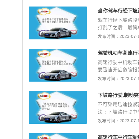
用驻车制动。2、
则会造成后轮抱死
障碍物(岩石、大
车辆会发生漂移。
当你驾车行经下坡
损失。
车辆严重超载，车
驾车行经下坡路段
打乱了之后，最简
的方向再回一圈半
发布时间：2023-07-17
两侧9点和3点位
脚跟为轴，用前脚
驾驶机动车高速行
合器踏板时，先轻
高速行驶中机动车
板快速松开一点，
要迅速开启危险报
据发动机转速逐渐
车，避免紧急制动
发布时间：2023-07-17
开。4、采用迅速
入中低挡，保持足
可将车身靠向山坡
全一面，并打开大
遇见刹车出现意外
下坡路行驶,制动
刹车失灵，不能利
1、连续踩下制动
不可采用迅速拉紧
物给汽车造成阻力
时仍然很低，即为
法：下坡路行驶中
将车身的一侧向山
动不灵，但连续踩
制方向，抢挂低速
发布时间：2023-07-17
据路况和车速控制
动间隙过大。应调
紧。迅速逐级或越
速挡。这样，发动
体修理。
减速停车或向上坡
高速行车中行车制