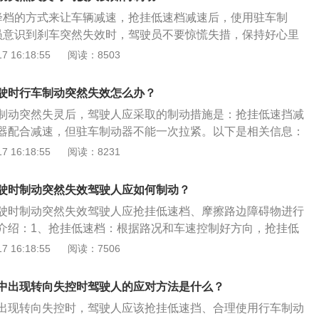
山坡、路旁的岩石、树木或护栏碰擦，迫使机动车减速停车。
降档的方式来让车辆减速，抢挂低速档减速后，使用驻车制
汽车下坡时，速度越来越快，应用制动减速的频率越来越高，
员意识到刹车突然失效时，驾驶员不要惊慌失措，保持好心里
的情况，采取不同的制动方法，安全顺利的驶离下坡路。当汽
刹制动。
 16:18:55
阅读：8503
松开加速踏板，并将脚放在制动踏板上准备制动。下长坡时，
使用，会导致温度过高而降低效能甚至灵。
驶时行车制动突然失效怎么办？
制动突然失灵后，驾驶人应采取的制动措施是：抢挂低速挡减
器配合减速，但驻车制动器不能一次拉紧。以下是相关信息：
器就是刹车。制动器分为行车制动器（脚刹），驻车制动器
 16:18:55
阅读：8231
动器的使用：在行车过程中，一般都采用行车制动（脚刹），
中减速停车。不单是使汽车保持不动。若行车制动失灵时才采
驶时制动突然失效驾驶人应如何制动？
停稳后，就要使用驻车制动（手刹），防止车辆前滑和后溜。
驶时制动突然失效驾驶人应抢挂低速档、摩擦路边障碍物进行
介绍：1、抢挂低速档：根据路况和车速控制好方向，抢挂低
机会有很大的牵引阻力使车速迅速降低。挂低速档减速后，使
 16:18:55
阅读：7506
摩擦路边障碍物：车的保险杠、车厢等钢性部位与路边的天然
树或土坡)摩擦、碰撞，达到强行停车脱险，尽可能地减少事故
中出现转向失控时驾驶人的应对方法是什么？
出现转向失控时，驾驶人应该抢挂低速挡、合理使用行车制动