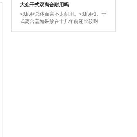
室，最后形成废气排出，就可以让三元
无法制作，需要将车辆送到修理厂或4s
造成烧机油。<&list>3、机油粘度。使用
大众干式双离合耐用吗
催化器得到清洗，排气管堵塞的情况就
店；<&list>2.车辆半轴套管防尘罩破
机油粘度过小的话，同样会有烧机油现
<&list>总体而言不太耐用。<&list>1、干
能够得到解决。
裂，破裂后会出现漏油现象，使半轴磨
象，机油粘度过小具有很好的流动性，
式离合器如果放在十几年前还比较耐
损严重，磨损的半轴容易损坏，产生异
容易窜入到气缸内，参与燃烧。<&list>
用，但是由于现在的汽车发动机动力输
响；<&list>3.稳定器的转向胶套和球头
4、机油量。机油量过多，机油压力过
出越来越高，使得干式离合器散热不足
老化，一般是使用时间过长造成的。解
大，会将部分机油压入气缸内，也会出
的缺陷也逐渐暴露出来。<&list>2、由于
决方法是更换新的质量好的转向橡胶套
现烧机油。<&list>5、机油滤清器堵塞：
干式双离合的工作环境暴露在空气中，
和球头。
会导致进气不畅，使进气压力下降，形
而离合器的散热也是通离合器罩上面的
成负压，使机油在负压的情况下吸入燃
几个小孔来进行散热。但是在行驶过程
烧室引起烧机油。<&list>6、正时齿轮或
中变速箱需要换挡，就不得不使得离合
链条磨损：正时齿轮或链条的磨损会引
器频繁工作。<&list>3、长时间的低速行
起气阀和曲轴的正时不同步。由于轮齿
驶以及过于频繁的启停，导致离合器的
或链条磨损产生的过量侧隙，使得发动
温度不断升高，而低速行驶时空气流动
机的调节无法实现：前一圈的正时和下
效率不高，无法将离合器中的热量有效
一圈可能就不一样。当气阀和活塞的运
的带走，导致离合器内部的温度不断升
动不同步时，会造成过大的机油消耗。
高，加速离合器的磨损。
解决方法：更换正时齿轮或链条。<&list
>7、内垫圈、进风口破裂：新的发动机
设计中，经常采用各种由金属和其他材