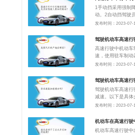
下，可将车身靠向
1手动挡采用强制
下坡时注意事项：
动。2自动挡驾驶
驾驶员应根据不同
状态，可以轻拉手
发布时间：2023-07-17
车接近下坡时，应
制动器由于长时间
驾驶机动车高速行
高速行驶中机动车
速，使用驻车制动
1、制动器：制动
发布时间：2023-07-17
（手刹）。2、制
便于在前进的过程
驾驶机动车高速行
用驻车制动。当车
驾驶机动车高速行
减速。以下是具体
速挡。这样，发动
发布时间：2023-07-17
用驻车制动。2、
障碍物(岩石、大
机动车在高速行驶
损失。
机动车高速行驶中