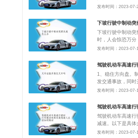
盘。制动突然失效
发布时间：2023-07-25
动突然失效后，驾
使用手刹。手动挡
下坡行驶中制动突
按住手刹前方的按
下坡行驶中制动突
路段发生刹车失灵
时，人会惊恐万分
内的沙石和起伏路
车失灵时，一定要
发布时间：2023-07-17
杠、车厢等钢性部
中间行驶。3、开
碰撞后，可以强行
灵，第一时间打开
会造成后轮抱死，
驾驶机动车高速行
远远的。4、强拉
辆会发生漂移。
1、稳住方向盘。
下来。5、强制减
发交通事故，同时
挡挂入低挡来降速
中机动车制动突然
发布时间：2023-07-17
一般20-50公里
降速。3、使用手
慢慢靠过去摩擦实
到1档后，按住手
灵后，可以开上缓
驾驶机动车高速行
是在下坡路段发生
驾驶机动车高速行
避险车道内的沙石
减速。以下是具体
的保险杠、车厢等
速挡。这样，发动
发布时间：2023-07-17
在发生碰撞后，可