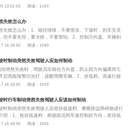
时，驾驶员应稳住方向盘；3、挂低挡。高速行驶中机动车制
 13:52:03
阅读：1143
驶人应该挂低挡，发动机的牵引阻力就会帮助车辆降速；4、
车型可以利用发动机制动配合手刹减速，在挡位挂到1挡后，
然失效怎么办
钮，连续多次拉手刹；5、进入紧急避险车道。如果是在下坡
然失效怎么办：1、稳住情绪，不要慌张。下坡时，刹车失灵
，可以把车辆驶入车道旁设置的紧急避险车道，紧急避险车道
，但不要失控，要冷静，不要害怕。2、控制方向盘。车辆刹
面可以帮助车辆减速；6、摩擦障碍物。可以用车辆的保险
握紧方向盘，不要左右徘徊，保持车辆直线行驶，尽可能在路
 16:18:55
阅读：1040
位去摩擦路边的天然障碍物，比如岩石、大树或土坡，在发生
启双闪警示灯、交替开启远光灯和近光灯。如果车辆刹车失
停车脱险，但是会损坏车辆；7、不能一次性拉紧手刹，否则
双闪警示灯，警告其他车辆自己的车辆失灵，让后面的车离你
导致车辆侧滑或翻车。拉手刹的同时，要稳住方向盘，否则车
驶时制动突然失效驾驶人应如何制动
手刹降速。发现刹车失灵的时候，可以适当使用手刹让速度降
制动突然失效时，驾驶员应稳住方向盘，防止因方向偏离而引
档降速。自动挡直接踩死刹车，有ABS功能的可以激活；手动
开启危险报警闪光灯，提醒周围车辆。2、挂低档。高速行驶
。6、紧急避险车道。如果在高速上尽快找到紧急避险车道，
失效后，驾驶人应该挂低档，发动机的牵引阻力就会帮助车辆
 16:18:55
阅读：1029
会有一个。7、摩擦障碍物降速。寻找路边障碍物(如岩石或树木)
刹。手动挡车型可以利用发动机制动配合手刹减速，在档位挂
现减速。8、部分道路在连续下坡路段有紧急缓冲坡。刹车失
刹前方的按钮，连续多次拉手刹。4、进入紧急避险车道。如果
冲坡缓冲停车。
驶时行车制动突然失效驾驶人应该如何制动
刹车失灵，可以把车辆驶入车道旁设置的紧急避险车道，紧急
驶时制动突然失效驾驶人应抢挂低速档、摩擦路边障碍物进行
和起伏路面可以帮助车辆减速。5、摩擦障碍物。可以用车辆
介绍：1、抢挂低速档：根据路况和车速控制好方向，抢挂低
钢性部位去摩擦路边的天然障碍物，比如岩石、大树或土坡，
机会有很大的牵引阻力使车速迅速降低。挂低速档减速后，使
 16:18:55
阅读：1034
以强行停车脱险，但是会损坏车辆。不能一次性拉紧手刹，否