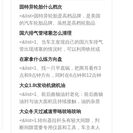
固特异轮胎什么档次
<&list>固特异轮胎是高档品牌，是美国
的汽车轮胎品牌。虽然是高档轮胎品
牌，但是中高低端的轮胎都有生产，这
国六排气管堵塞怎么清理
也是为了更好的开拓市场。
<&list>1、当车主发现自己的国六车排气
管出现堵塞的情况时，可以利用铁丝或
者是细棍，直接将杂物给取出来，如果
在家拿什么练方向盘
堵塞情况比较严重，也可以采取应急措
<&list>1、找一只平底锅，把两耳看作3
施。 <&list>2、直接利用木棍将所有的
点和9点钟方向，同时在6点钟和12点钟
杂物推到排气管里面的位置处，然后将
方向做一个标记。 <&list>2、双手握住
三元催化器拆解开，就可以将堵塞的东
大众1.8t发动机烧机油
平底锅两耳，然后往左打半圈、一圈、
西取出来。但如果是因为积碳过多引起
<&list>1、前后曲轴油封老化：前后曲轴
一圈半的练习，往右同样也要打相同的
的堵塞，就需要将三元催化器泡在草酸
油封与油大面积且持续接触，油的杂质
圈数。 <&list>3、最后强调要反复练
中进行清洗。 <&list>3、也可以利用清
和发动机内持续温度变化使其密封效果
习，这样就可以形成肌肉记忆，在真实
大众冬天过减速带咯吱咯吱响
洗剂对堵塞的情况得到解决，将清洗剂
逐渐减弱，导致渗油或漏油。<&list>2、
驾驶车辆时，不需要记忆也能打好方
放在燃油箱中，与燃油混合后，车辆启
<&list>1.转向器拉杆头有较大间隙，判
活塞间隙过大：积碳会使活塞环与缸体
向。
动时，就可以和汽油一起进入到燃烧
断间隙需要专用仪器和工具，车主本人
的间隙扩大，导致机油流入燃烧室中，