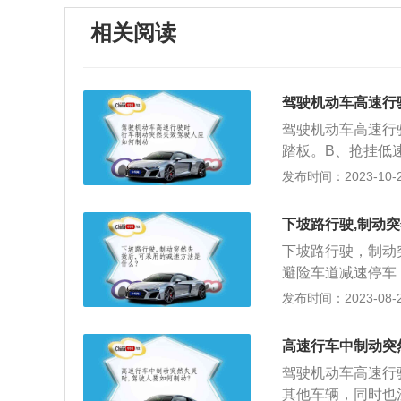
相关阅读
驾驶机动车高速行
驾驶机动车高速行
踏板。B、抢挂低
紧驻车制动器操纵
发布时间：2023-10-20
驶人应采取的制动
制动器不能一次拉
下坡路行驶,制动
1、握稳方向并开
下坡路行驶，制动
速。2、控制方向
避险车道减速停车
灵，首先控制好方
动；D．抢挂低速
发布时间：2023-08-29
件应变道绕过前方
滑等状况外，都是
车降速还是不够可
制动突然失效后,
高速行车中制动突
驾驶机动车高速行
其他车辆，同时也