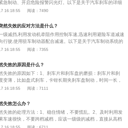
紧急制动、开启危险报警闪光灯。以下是关于汽车刹车的详细
刹车,也称为制动，是指使运行中的机车、车辆及其他运输工具
 16:18:55
阅读：7490
低速度的动作。刹车装置也就是可以减慢车速的机械制动装
2、刹车系统：刹车系统由操控系统、液压系统和助力系统组
突然失效的应对方法是什么？
踏板，手刹等。液压系统由液压油、刹车泵、液压油管组成。
一级减挡,利用发动机牵阻作用控制车速,迅速利用避险车道减速
助力泵。电子控制系统由ABS泵、ABS传感器、ABS电脑组
向行驶,使用驻车制动器配合减速。以下是关于汽车制动系统的
车钳、刹车片、刹车盘组成。
况：汽车制动系统是指对汽车某些部分（主要是车轮）施加一
 16:18:55
阅读：7355
其进行一定程度的强制制动的一系列专门装置。2、作用：制
行驶中的汽车按照驾驶员的要求进行强制减速甚至停车；使已
然失效的原因是什么？
道路条件下(包括在坡道上)稳定驻车；使下坡行驶的汽车速度
然失效的原因如下：1、刹车片和刹车盘的磨损：刹车片和刹
度变薄，比如盘式刹车，卡钳长期夹刹车盘制动，时间一长，
车盘表面变得越来越薄，这就会让刹车踏板的行程变长。2、
 16:18:55
阅读：7111
多数车的制动系统都是液压制动，需要用刹车油加压给刹车片
3、轮胎的磨损：轮胎的寿命一般是6万公里，接近寿命的轮胎
然失效怎么办？
薄，长期摩擦的轮胎与地面的附着力也会变差，导致刹车的制
然失效的处理方法：1、稳住情绪，不要慌乱。2、及时利用发
果车速很快，不要跨档减档，应该一级级的减档，直接从高档
车辆剧烈闯动，容易伤到人员。3、控制好方向盘，尽量在道
 16:18:55
阅读：6711