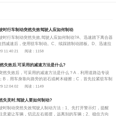
驶时行车制动突然失效驾驶人应如何制动
驶时行车制动突然失效,驾驶人应如何制动?A、迅速踏下离合器
速挡减速后，使用驻车制动。C、续踩踏制动踏板。D、迅速拉
杆。答案：B。分析：高速行驶中机动车制动突然失灵后，驾
 11:40:21
阅读：1158
措施是：抢挂低速挡减速，使用驻车制动器配合减速，但驻车
紧。驾驶机动车高速行驶时行车制动突然失效应该这样做：
突然失效后,可采用的减速方法是什么?
启危险报警闪光，使用抢挂低速挡的方式或驻车制动器来减
突然失效后，可采用的减速方法是什么？A．利用道路边专设
盘并保持直线行驶，减速靠边停车。在普通道路上如果制动失
；B．用车身靠向路旁的岩石或树木碰擦；C．首先拉紧驻车制
向并且快速地将变速器挂入一挡同时注意观察。3、如果有条
档。答案A,B,D。这四个选项中，除了选项C可能会造成车子侧
 12:04:02
阅读：1149
障碍物，如果没有条件不可以强行变道，在一挡时如果发觉汽
可以让机动车减速的有效措施。因此本题选ABD。下坡路行驶,
以用连续不断地拉、放手制动的方法来进一步降低车速。
不可采用的减速方法是拉紧驻车制动。
然失灵时,驾驶人要如何制动?
驶时制动突然失效驾驶人制动方法：1、先打开警示灯，提醒
注意避让车辆，切忌左右摇摆，远离别的车辆；2、稳住方向