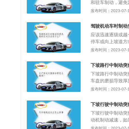
和驻车制动，避免
介绍：1、刹车：
发布时间：2023-07-17
或机械等停止或减
置，又名减速器。
驾驶机动车时制动
成。操控系统即为
应该迅速逐级或越
助力系统即为真空
停车或向上坡道方
成。执行系统由刹
详细介绍：1、概
发布时间：2023-07-17
定的压力，从而对
动系统作用是：使
下坡路行中制动突
停驶的汽车在各种
下坡路行中制动突
保持稳定。
车盘的磨损导致厚
摩擦会让卡钳和刹
发布时间：2023-07-17
刹车油的问题：大
传递这种制动力。
下坡行驶中制动突
胎纹就会被磨得很
下坡行驶中制动突
动距离变长。
动机制动减速，如
减到一二档会造成
发布时间：2023-07-17