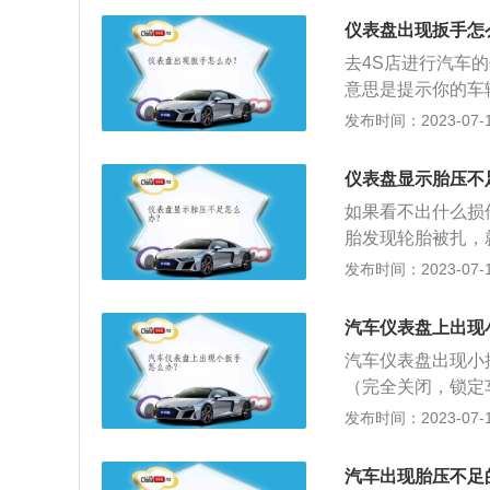
体；2、清除相关部
仪表盘出现扳手怎
时，车主可以首先
去4S店进行汽车
么问题，只是ep
意思是提示你的车
就要采取前面的解
法是：1、插入钥
发布时间：2023-07-17
通电源。3、再过
全带指示灯：提醒
仪表盘显示胎压不
低。3、车门指示
如果看不出什么损
胎发现轮胎被扎，
气一段时间后提示
发布时间：2023-07-17
气，建议检查轮毂
查气压，以免因充
汽车仪表盘上出现
因车辆行驶时胎温
汽车仪表盘出现小
合不平整，有凸出
（完全关闭，锁定
洁。充入的空气不
时油耗和小里程的
发布时间：2023-07-17
标准气压过多后再
火）。5、松开模
过标准过多会促使
就可以归零，不会
将气门嘴上的灰尘
汽车出现胎压不足