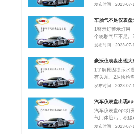
胎压如下：标准型轮胎
发布时间：2023-07-17
标准气压过多后再
大于3.5bar。
过标准过多会促使
向盘很沉，易跑偏
将气门嘴上的灰尘
车胎气不足仪表盘
碾压造成轮胎的异
涂在气门嘴上，检
1警示灯警示灯用
断与轮辋之间产生
装紧，防止泥沙进
个轮胎气压不足。
成倍增加，胎温急
出现显示，是一个
发布时间：2023-07-17
致爆胎；使胎体变
热，促使橡胶老化
肩磨损。
豪沃仪表盘出现大
1了解原因提示水
有关系。2尽快检
一家专业的维修店
发布时间：2023-07-17
汽车仪表盘出现ep
汽车仪表盘epc
气门体脏污，积碳
门故障，卡滞或积碳
发布时间：2023-07-17
时，有以下几种解