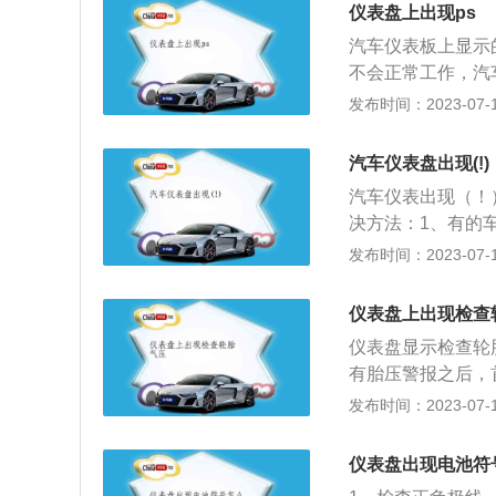
仪表盘上出现ps
汽车仪表板上显示
不会正常工作，汽
1、行车电脑自检
发布时间：2023-07-18
表盘指针会四处扫
动熄灭。这种情况
汽车仪表盘出现(!)
向盘:当汽车关闭
汽车仪表出现（！
简单，只需一边发
决方法：1、有的
后就会自动熄灭。
发布时间：2023-07-17
法：加油或者及时
专业维修店或者4
仪表盘上出现检查
去专业维修店进行
仪表盘显示检查轮
方案：更换刹车片
有胎压警报之后，
何的影响，那可能
力表的情况下，就可
发布时间：2023-07-17
了，引起的黄灯，
检测出来的结果少于
合适的一个数值后
主发现胎压警报之
胎被损坏了，所以
仪表盘出现电池符
式，去观察一下轮
可以解决这一问题