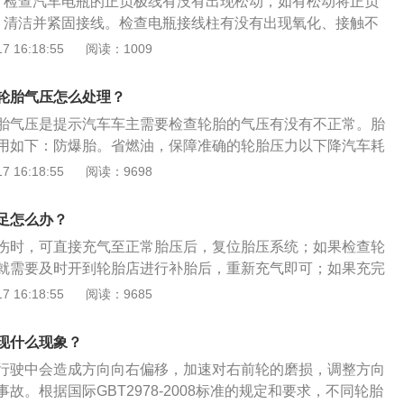
。检查汽车电瓶的正负极线有没有出现松动，如有松动将正负
果漏气不是很明显，车辆还是可以继续行驶，但注意速度不能
忽，影响了行车的安全。在遇到相应提示灯亮起时，自己解决
、清洁并紧固接线。检查电瓶接线柱有没有出现氧化、接触不
制在50km/h以内。如果由于轮胎漏气情况很严重，无法继续行
到维修店，让专业的人来进行检修。
的地方需要清洁打磨，因为氧化物可能会阻挡电瓶充电，接触
 16:18:55
阅读：1009
在车辆后面的位置放一个警示牌。同时把汽车的双闪警告灯打
固电瓶接线。3、检查电瓶。电瓶可能出现电量耗尽、电瓶失
轮胎，或者还能直接拨打救援电话。如果车主盲目行驶下去，
万用表测量电瓶电压，如果显示是12伏以上，说明电瓶没有问
偏低，最终造成轮胎侧面被轮毂碾压，最终造成损坏。
轮胎气压怎么处理？
电瓶损坏，需要维修或更换。4、维修发电机。发电机电压调
胎气压是提示汽车车主需要检查轮胎的气压有没有不正常。胎
路故障等问题导致仪表盘出现电池符号，要对发电机进行故障
用如下：防爆胎。省燃油，保障准确的轮胎压力以下降汽车耗
。5、充电。可能是蓄电池电量不足造成的，需要及时充电。
压不足会引起过度磨损，减少轮胎使用寿命。胎压太高会使轮
 16:18:55
阅读：9698
。可能车上用电设备出现了串电的现象，需要先将设备都关闭
积变小、轮胎的抓地力变差、延长制动距离、影响安全驾驶、
更换皮带。发电机皮带打滑或者断裂都会导致发电机无法发
座的舒适性、影响其他的零部件的使用寿命。胎压过低会增大
。8、调整张紧轮。张紧轮过松会导致供电系统不工作，需要
足怎么办？
积、添加耗油、轮胎磨损且减少轮胎的使用寿命、轮胎侧壁弯
去4s店检查。如果其他都没有问题，可能是电池监控系统出现
伤时，可直接充气至正常胎压后，复位胎压系统；如果检查轮
店或修理厂进行检查维修。10、自动熄灭。在汽车熄火后，如果
就需要及时开到轮胎店进行补胎后，重新充气即可；如果充完
一段时间就会出现电池符号的故障灯。只要汽车启动后，发电
胎压不足，但轮胎没有破洞，可能是因为轮毂变形造成的漏
 16:18:55
阅读：9685
灯就会熄灭。汽车仪表盘上出现电池符号的报警灯，意味着蓄
并更换。给轮胎充气一定要注意以下几点：要随时用气压表检
路接触不良或者是汽车电瓶出现问题。如果仪表盘的电池符号
气过多，使轮胎爆裂。停止行驶后，须等轮胎散热后再充气，
现什么现象？
议车主继续驾车上路，尤其是长途驾驶，会非常危险。
会上升，对气压有影响。检查气门嘴。气门嘴和气门芯如果配
行驶中会造成方向向右偏移，加速对右前轮的磨损，调整方向
凹进的现象及其它缺陷，都不便充气和量气压。充气要注意清
故。根据国际GBT2978-2008标准的规定和要求，不同轮胎
能含有水分和油液，以防内胎橡胶变质损坏。充气时不应超过