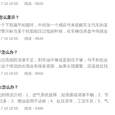
：2.4-2.5bar；增强型轮胎：2.8-2.9bar；最高气压：不应
 16:18:55
阅读：9026
行放气，也不可因长期在外出后不能充气而过多地充气，如超
胎压过低的危害：与路面的摩擦系数便会增大，油耗上升；造成方
帘线过分伸张，引起其强力降低，影响轮胎的寿命。充气前应
等不利驾乘安全的因素；使轮胎各部位的运动量增大，过度的
擦净，不要松动气门芯，充气完毕后应用肥皂泡水（或口水）
怎么显示？
常发热；使得帘线以及橡胶的功能降低，引发脱层或者帘线折
查是否漏气（如果漏气就会产生小气泡），并将气门嘴帽配齐
一个下部扁平的圆环，中间加一个感叹号来提醒车主汽车的某
过度的摩擦造成胎圈部位损伤，异常磨损；轮胎与地面的摩擦
入气门嘴内部。
2警示标当某个轮胎胎压过低的时候，在车辆仪表盘中间就会
剧升高，轮胎变软，强度急剧下降。车辆高速行驶，就可能导
车辆的标志，缺少胎压的轮胎会为红色。
 16:18:55
阅读：8649
形增大，胎侧容易出现裂口，同时产生屈挠运动，导致过度发
，帘布层疲劳，帘线折断，还会使轮胎接地面积增大，加速胎
F怎么办？
温过高或防冻液不足；刹车油不够或是胎压不够；与手刹也会
查这个情况的出现会有很多原因，如果出现频繁，应该就近找
进行检查、维修。
 16:18:55
阅读：8604
c怎么办？
灯亮的情况介绍：1、进气系统故障，如泄露或堵塞不畅；2、节
过多；3、燃油选用不达标；4、缸压异常，工况不良；5、气
等；6、ECU故障；7、偶发性故障，误报。当epc指示灯亮
 16:18:55
阅读：6486
决方法：1、进气系统故障排除，燃油选用达标，清洗节气门