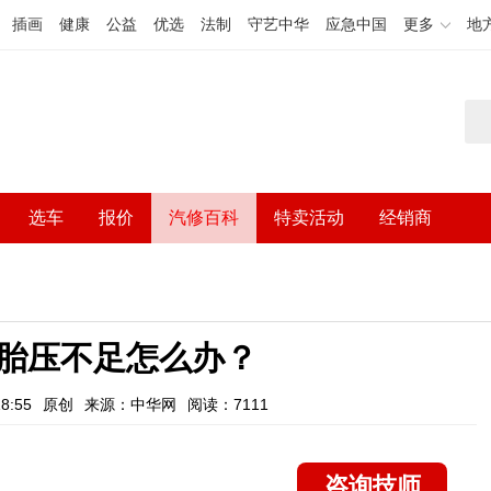
插画
健康
公益
优选
法制
守艺中华
应急中国
更多
地
选车
报价
汽修百科
特卖活动
经销商
胎压不足怎么办？
8:55
原创
来源：中华网
阅读：7111
咨询技师