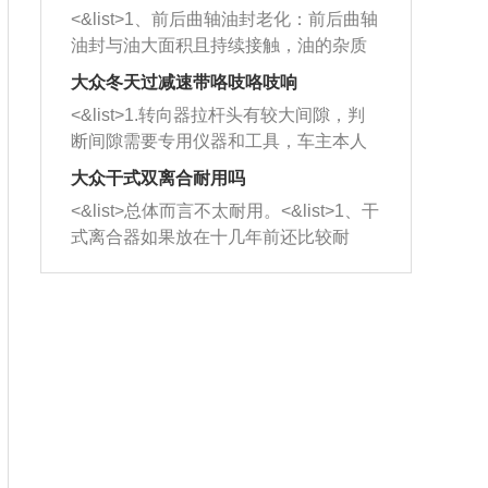
平底锅两耳，然后往左打半圈、一圈、
西取出来。但如果是因为积碳过多引起
<&list>1、前后曲轴油封老化：前后曲轴
一圈半的练习，往右同样也要打相同的
的堵塞，就需要将三元催化器泡在草酸
油封与油大面积且持续接触，油的杂质
圈数。 <&list>3、最后强调要反复练
中进行清洗。 <&list>3、也可以利用清
和发动机内持续温度变化使其密封效果
习，这样就可以形成肌肉记忆，在真实
大众冬天过减速带咯吱咯吱响
洗剂对堵塞的情况得到解决，将清洗剂
逐渐减弱，导致渗油或漏油。<&list>2、
驾驶车辆时，不需要记忆也能打好方
放在燃油箱中，与燃油混合后，车辆启
<&list>1.转向器拉杆头有较大间隙，判
活塞间隙过大：积碳会使活塞环与缸体
向。
动时，就可以和汽油一起进入到燃烧
断间隙需要专用仪器和工具，车主本人
的间隙扩大，导致机油流入燃烧室中，
室，最后形成废气排出，就可以让三元
无法制作，需要将车辆送到修理厂或4s
造成烧机油。<&list>3、机油粘度。使用
大众干式双离合耐用吗
催化器得到清洗，排气管堵塞的情况就
店；<&list>2.车辆半轴套管防尘罩破
机油粘度过小的话，同样会有烧机油现
<&list>总体而言不太耐用。<&list>1、干
能够得到解决。
裂，破裂后会出现漏油现象，使半轴磨
象，机油粘度过小具有很好的流动性，
式离合器如果放在十几年前还比较耐
损严重，磨损的半轴容易损坏，产生异
容易窜入到气缸内，参与燃烧。<&list>
用，但是由于现在的汽车发动机动力输
响；<&list>3.稳定器的转向胶套和球头
4、机油量。机油量过多，机油压力过
出越来越高，使得干式离合器散热不足
老化，一般是使用时间过长造成的。解
大，会将部分机油压入气缸内，也会出
的缺陷也逐渐暴露出来。<&list>2、由于
决方法是更换新的质量好的转向橡胶套
现烧机油。<&list>5、机油滤清器堵塞：
干式双离合的工作环境暴露在空气中，
和球头。
会导致进气不畅，使进气压力下降，形
而离合器的散热也是通离合器罩上面的
成负压，使机油在负压的情况下吸入燃
几个小孔来进行散热。但是在行驶过程
烧室引起烧机油。<&list>6、正时齿轮或
中变速箱需要换挡，就不得不使得离合
链条磨损：正时齿轮或链条的磨损会引
器频繁工作。<&list>3、长时间的低速行
起气阀和曲轴的正时不同步。由于轮齿
驶以及过于频繁的启停，导致离合器的