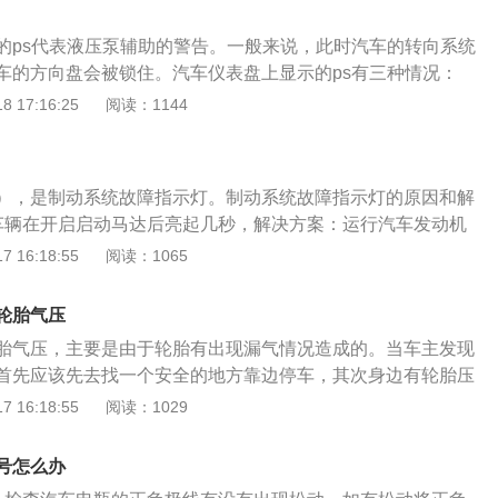
的ps代表液压泵辅助的警告。一般来说，此时汽车的转向系统
车的方向盘会被锁住。汽车仪表盘上显示的ps有三种情况：
:汽车通电后，车上的行车电脑会检查自身状态。这时等待的仪
 17:16:25
阅读：1144
动，所有故障灯基本都会亮起。测试完成后，所有故障灯将自
导致的ps灯是正常的，不应该故意忽略。2.汽车熄火时转动方
时，方向盘会自动锁定，汽车不会启动。这种情况的解决方法很
），是制动系统故障指示灯。制动系统故障指示灯的原因和解
动汽车一边转动方向盘。
车辆在开启启动马达后亮起几秒，解决方案：运行汽车发动机
2、刹车油面过低或刹车油霉变，行车历程中亮起；解决方
 16:18:55
阅读：1065
更换刹车油。3、制动系统产生常见故障亮起；解决方法：去
s店进行维修。4、ABS无效也会亮；解决方法：检查线路或者
轮胎气压
维修。5、汽车刹车片损坏比较严重、无效时故障灯亮。解决
胎气压，主要是由于轮胎有出现漏气情况造成的。当车主发现
。其他情况：1、如果黄灯亮起时，没有对汽车的行驶带来任
首先应该先去找一个安全的地方靠边停车，其次身边有轮胎压
就是误报，手动消除就可以。2、如果是胎压过高或者是太低
以去检查轮胎压力。通常轮胎压力值正常范围是2.2-2.5bar，
 16:18:55
阅读：1029
这时就要去维修店，让专业的人员来调节气压，当气压调到了
1.8bar时，说明很有可能轮胎漏气，无法继续行驶了。当车
，黄灯自然就会消除。3、也有可能是因为一些原因，导致轮
后，可是身边没有专门的轮胎压力表，此时就能通过目测的方
会亮起黄灯，这时就要赶快对轮胎进行修补，或者是更换，就
号怎么办
胎的花纹，以及跟地面之间接触的面积，从而去判断轮胎是否
。当仪表盘上出现了相应的提示后，车主一定要特别的警惕，