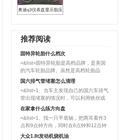
奥迪q3仪表盘显示胎压
不足
推荐阅读
固特异轮胎什么档次
<&list>固特异轮胎是高档品牌，是美国
的汽车轮胎品牌。虽然是高档轮胎品
牌，但是中高低端的轮胎都有生产，这
国六排气管堵塞怎么清理
也是为了更好的开拓市场。
<&list>1、当车主发现自己的国六车排气
管出现堵塞的情况时，可以利用铁丝或
者是细棍，直接将杂物给取出来，如果
在家拿什么练方向盘
堵塞情况比较严重，也可以采取应急措
<&list>1、找一只平底锅，把两耳看作3
施。 <&list>2、直接利用木棍将所有的
点和9点钟方向，同时在6点钟和12点钟
杂物推到排气管里面的位置处，然后将
方向做一个标记。 <&list>2、双手握住
三元催化器拆解开，就可以将堵塞的东
大众1.8t发动机烧机油