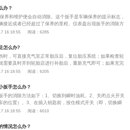
位积碳；3、重新刷写ECU相关数据。在发现epc指示灯亮
么办？
尝试熄火重新启动，看epc灯是否还亮，如果不亮，说明没什
的保养和维护便会自动消除。这个扳手是车辆保养的提示标志，
c灯受到影响而误报；如果epc灯还亮，或者频繁亮起，那么车主
辆接近或者已经超过了保养的里程。仪表盘出现扳手的消除方
决方法。
匙，不要转动。2、按住里程表旁边的操作杆5到10秒，转动接
 16:18:55
阅读：6285
5到10秒，发动车子即可消除。仪表盘其他的指示灯有：1、安
驾乘人员未系安全带。2、机油指示灯：提醒车主机油压力过
足怎么办?
灯：提醒车主车门未关。
伤时，可直接充气至正常胎压后，复位胎压系统；如果检查轮
就需要及时开到轮胎店进行补胎后，重新充气即可；如果充完
胎压不足，但轮胎没有破洞，可能是因为轮毂变形造成的漏
 16:18:55
阅读：6205
并更换。给轮胎充气一定要注意以下几点：要随时用气压表检
气过多，使轮胎爆裂。停止行驶后，须等轮胎散热后再充气，
小扳手怎么办？
会上升，对气压有影响。检查气门嘴。气门嘴和气门芯如果配
扳手的消除方法如下：1、切换到瞬时油耗。2、关闭点火开关
凹进的现象及其它缺陷，都不便充气和量气压。充气要注意清
车的位置）。3、在插入钥匙前，按住模式开关（即，切换瞬
能含有水分和油液，以防内胎橡胶变质损坏。充气时不应超过
开关）不要松开。4、打开点火开关等自检完毕（不要点
 16:18:55
阅读：6010
行放气，也不可因长期在外出后不能充气而过多地充气，如超
式开关，同时在30秒内触摸模式开关和时钟开关（触摸时间）
帘线过分伸张，引起其强力降低，影响轮胎的寿命。充气前应
再出现小扳手。注意：还有一种方法是去做汽车保养进行消
擦净，不要松动气门芯，充气完毕后应用肥皂泡水（或口水）
的情况怎么办？