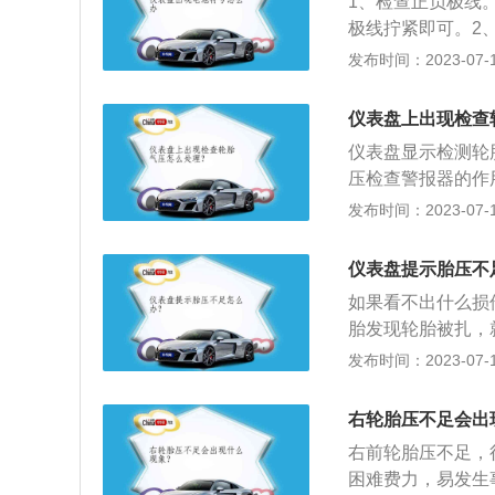
1、检查正负极线
有漏气的现象。如
不要因为自己的疏
极线拧紧即可。2
太快，车速需要控
不了的，要把车拖
良的问题，有氧化
发布时间：2023-07-17
驶下去，此时就能
不良的地方需要紧
开，之后再去更换
效的问题，可以用
很可能会因为胎压
仪表盘上出现检查
题，如不是，说明
仪表盘显示检测轮
节器故障、励磁线
压检查警报器的作
排除，并进行维修
油。降低磨损，气
发布时间：2023-07-17
6、关闭用电设备
胎与地面的接触面
再重启车辆。7、
轮胎变硬、影响乘
电，需要及时更换
仪表盘提示胎压不
轮胎两边的触地面
调整张紧轮。9、
如果看不出什么损
曲折断。
故障，需要去4s
胎发现轮胎被扎，
大灯没有关闭，过
气一段时间后提示
发布时间：2023-07-17
机开始工作，故障
气，建议检查轮毂
电池系统故障、线
查气压，以免因充
右轮胎压不足会出
一直不熄灭，不建
因车辆行驶时胎温
右前轮胎压不足，
合不平整，有凸出
困难费力，易发生事
洁。充入的空气不