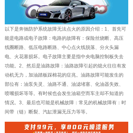
以下是奔驰防护系统故障无法点火的原因介绍：1、首先可
能是电路或电子故障：电路的故障有：保险丝烧断、高压
线圈断路、低压电路断路、中心点火线脱落、分火头漏
电、火花塞损坏。电子故障主要是指中央电脑控制板失去
功能。2、然后是油路故障：油路故障引起的熄火往往有发
动机无力，加油踏板踩棉花的症兆。油路故障可能发生的
部位有：油泵失灵、油路不通、油滤堵塞、化油器失效、
喷嘴损坏等等。有时候也会发生油箱空而车主却不知道的
情况。3、最后也可能是机械故障：常见的机械故障有：时
间带（链）断裂、汽缸泄漏无压力等等。