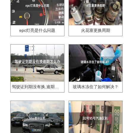
epc灯亮是什么问题
火花塞更换周期
驾驶证到期没有换,逾期怎么办??
玻璃水冻住了如何解决？