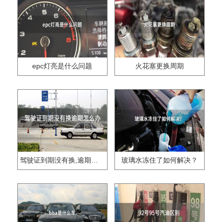
epc灯亮是什么问题
火花塞更换周期
驾驶证到期没有换,逾期怎么办??
玻璃水冻住了如何解决？