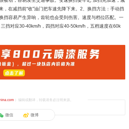
很被动，容易发生交通事故。变速换挡要牢记“加挡先加速，减
起来，在减挡前“收”油门把车速先降下来。2、换挡方法：手动挡
换挡容易产生异响，齿轮也会受到伤害。速度与档位匹配。一
，三挡对应30-40km/h，四挡对应40-50km/h，五档速度在60k
china.com
）编辑或翻译，转载请务必注明来源。
微信
微博