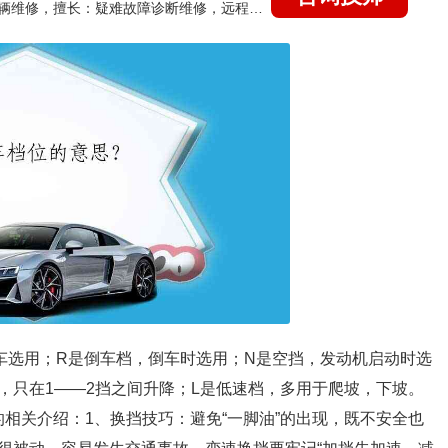
国家认证的汽车维修技师，15年德美日等各系车辆维修，擅长：疑难故障诊断维修，远程维修技术指导
车选用；R是倒车档，倒车时选用；N是空挡，发动机启动时选
，只在1——2挡之间升降；L是低速档，多用于爬坡，下坡。
相关介绍：1、换挡技巧：避免“一脚油”的出现，既不安全也