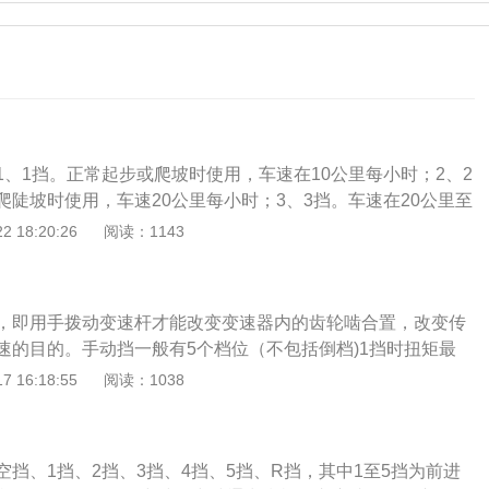
1、1挡。正常起步或爬坡时使用，车速在10公里每小时；2、2
爬陡坡时使用，车速20公里每小时；3、3挡。车速在20公里至
市区行驶常使用该挡位；4、4挡。时速40至60公里时，使用该
 18:20:26
阅读：1143
60公里以上时速使用该挡；6、R挡是倒车挡，挂入此挡位进行
在中间的位置，空挡通常指机动车变速杆不放入任何前进或后
驱动轮完全分离的状态。换挡一般是看转速，建议最好养成看
，即用手拨动变速杆才能改变变速器内的齿轮啮合置，改变传
2000至2500转速期间进行换挡。手动变速器是一种变速装
速的目的。手动挡一般有5个档位（不包括倒档)1挡时扭矩最
机传到驱动轮上的转速和转矩，在原地起步、爬坡、转弯、加
的劲大，上坡一般挂一档，但速度慢。以此类推，5挡劲最
 16:18:55
阅读：1038
使汽车获得不同的牵引力和速度，同时使发动机工作在较为有
速度相对较快。手动挡，即用手拨动变速杆才能改变变速器内
变传动比，从而达到变速的目的。一方面提供了手动的乐趣，
过手动自主控制转速，还可以迟延或提前换档。具体档位切换
挡、1挡、2挡、3挡、4挡、5挡、R挡，其中1至5挡为前进
着五档在75公里以上使用。2、建议四档在60-75公里使用，