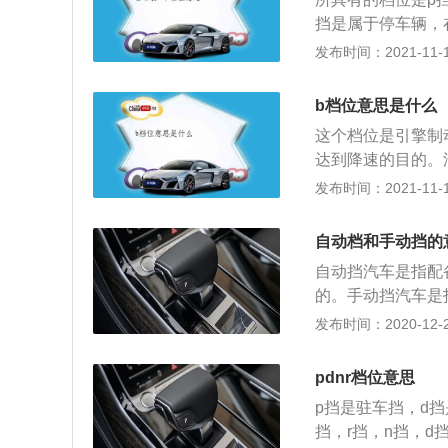
长，比用四档行车
挡是属于停车辆，
依据发动机转速和
的时候使用。r挡
发布时间：2021-11-10
车，是最节油的。
模式，也叫做s挡
机动车辆在行驶的
b档位意思是什么
驶，机动车辆上使
这个档位是引擎制
达到降速的目的。
系车上，丰田汽车
发布时间：2021-11-10
使用这个档位时，
会介入，这时能够
自动档和手动挡的
度。如果汽车没有
自动挡汽车是指配
非常危险的，长时
的。手动挡汽车是
时还会导致刹车失
位的。手动变速箱
发布时间：2020-12-27
是低速档的意思，
变速箱，cvt变
持在较低的档位，
来的产品，这种变
效降低汽车行车事
pdnr档位意思
箱多了一套离合器
p挡是驻车挡，d
奇数挡的，另一套
挡，r挡，n挡，d
动效率也是比较高的