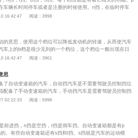
耗油量多出来10%，若是二档还是会增加耗油量。换挡时能够
在车辆长时间停车或者是注册的时候使用。n挡，在临时停车
汽车行车速度分析，引擎在靠近扭力最高值输出的转动速度行
是车辆的倒档。D挡是机动车辆的前进挡。S挡是变速箱的运动
 16:42:47
阅读：3998
位。机动车辆的自动挡是不用机动车驾驶者去手动的进行换挡，
过程中会根据车辆行驶的速度和交通路况去选择适合的档位行
用的自动挡和手动挡相对比是自动挡相对方便一些。
动的意思，使用这个档位可以降低发动机的转速，从而使汽车
汽车上的b档是很少见到的一个档位，这个档位一般出现在日
旗下的混动车型上会配备b档，最常见的是雷克萨斯这款车。
 16:42:47
阅读：3961
相当于汽车上的l档，汽车在下坡时使用b档，汽车上的电动机
起到对发动机进行制动的目的，同时还可以降低汽车的行驶速
意思
这个档位，在长下坡的路段行驶时，依靠汽车上的制动减速是
备了自动变速箱的汽车，自动挡汽车是不需要驾驶员控制挡位
间使用刹车，汽车的刹车盘和刹车片会出现过热的现象，严重
指配备了手动变速箱的汽车，手动挡汽车是需要驾驶员控制挡
灵，这是非常危险的。这个档位就相当于汽车上的L档，也就
的成本是更低的。汽车上常见的自动变速箱有三种，分别是at
 02:22:33
阅读：5998
汽车在下坡路段使用L档，使用这个档位可以使汽车变速箱保
速箱，双离合变速箱。双离合变速箱是一种基于手动变速箱研发而
这样可以利用发动机的制动将汽车减速。通过这种方式可以有
速箱的结构与手动变速箱相似。双离合变速箱只是比手动变速
故的发生概率。
和一套换挡控制机构。双离合变速箱的一套离合器是用来控制
挡是前进挡，n挡是空挡，r挡是倒车挡。自动变速箱都是有p
离合器是用来控制偶数挡的。双离合变速箱的换挡速度快，传
挡的。有些自动变速箱还有s挡和l挡。s挡就是汽车的运动模
。cvt变速箱的内部结构是比较简单的，cvt变速箱内部只有两