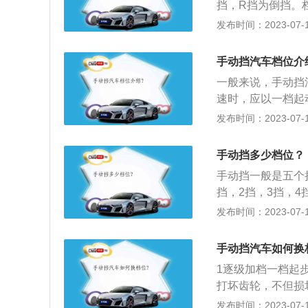
挡，R挡为倒挡。
这种情况下，一般
前进或后退挡位，
发布时间：2023-07-17
油耗极大，噪音也
置。是在前进挡和
速超车时进入此种工
切换到空挡，可以
时发动机扭矩比较
手动挡汽车档位介
速状态下，要挂1挡
档在20-40公里
一般来说，手动挡
用一挡，靠发动机
发动机的扭矩适中
速时，应以一档起
可以接着挂二挡了。
尽量的缓慢，一档
应使用一档，速度
发布时间：2023-07-17
油，就可以接着挂
有很多，比如发动
档。速度范围为20
度区间为：20KM
-60公里。4档是
了。速度区间：40
手动挡多少档位？
是指当车速达到要
五挡保持高速行驶
手动挡一般是五个
里时，您可以换到
后驾驶。换挡的注
挡，2挡，3挡，
先降速的标准，在
多了一个档位，这
发布时间：2023-07-17
速先降下去。换挡
是1挡起步，然后
柔、准。要把握换
速度达到了20公
手动挡汽车如何换
再踏下离合，那样
驶速度达到60公
次序按时速，依据
1逐级加档一档起
打坏齿轮，不但损
分配都会清晰地印
发布时间：2023-07-17