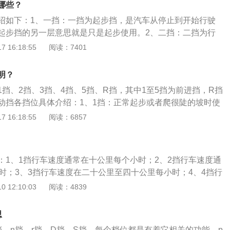
哪些？
传动系统随时分离或接合。
绍如下：1、一挡：一挡为起步挡，是汽车从停止到开始行驶
起步挡的另一层意思就是只是起步使用。2、二挡：二挡为行
速行驶的挡位。3、三挡：三挡为加速挡。从这个挡位开始就
 16:18:55
阅读：7401
加速，让汽车的速度提高到一定的程度。4、四挡：四挡中高
城市道路中除高架以外的路段基本最高只能用到这个挡位，根
明？
一般保持在60-70左右的时候使用。5、五挡：五挡为高速挡。
挡、2挡、3挡、4挡、5挡、R挡，其中1至5挡为前进挡，R挡
公路等需要使用，一般速度都在80或以上使用。6、R档：即倒
动挡各挡位具体介绍：1、1挡：正常起步或者爬很陡的坡时使
用。
0公里每小时。2、2挡：起步后加速的过度挡，或者低速前进使
 16:18:55
阅读：6857
公里每小时。3、3挡：时速在20-40km/h使用该挡位，在市区
、4挡：时速40-60km/h时使用该挡位。5、5挡：时速60K
用该挡。
：1、1挡行车速度通常在十公里每个小时；2、2挡行车速度通
小时；3、3挡行车速度在二十公里至四十公里每小时；4、4挡行
公里每小时；5、5挡行车速度六十公里之上。驾驶手动档要特
 12:10:03
阅读：4839
汽车速度和档位相互间的匹配，也就是什么速度应该换什么
禁忌的是抵挡高速或者是高速低档，如此毫无疑问会大大增加
思
发动机负担，危害汽车发动机寿命。要是三档低速行车时间较
挡，n挡，r挡。D挡，S挡。每个档位都是有着它相关的功能。p