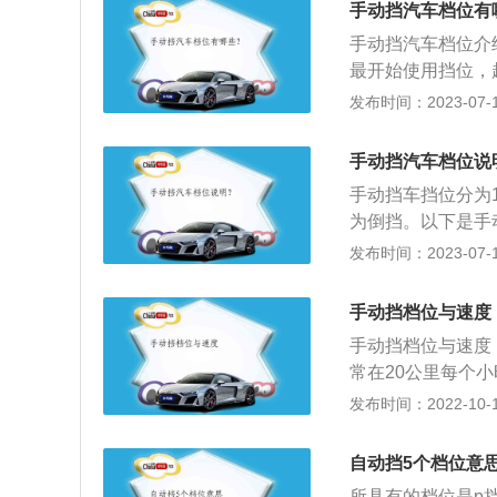
手动挡汽车档位有
的常用部件，可将
手动挡汽车档位介
最开始使用挡位，
车挡。指汽车在低
发布时间：2023-07-17
可以配合油门进行
速行驶挡。基本上
手动挡汽车档位说
据不同的车辆速度
手动挡车挡位分为1
只有高架桥、高速
为倒挡。以下是手
车挡，在倒车时使
用。车速一般在1
发布时间：2023-07-17
用，车速一般在20
行驶常使用该挡位。4
手动挡档位与速度
m/h以上就可以使
手动挡档位与速度
常在20公里每个
车速度四十到六十
发布时间：2022-10-10
别正确性熟练掌握
档。因为手动档最
自动挡5个档位意
耗油量，增加汽车
所具有的档位是p