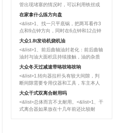
管出现堵塞的情况时，可以利用铁丝或
者是细棍，直接将杂物给取出来，如果
在家拿什么练方向盘
堵塞情况比较严重，也可以采取应急措
<&list>1、找一只平底锅，把两耳看作3
施。 <&list>2、直接利用木棍将所有的
点和9点钟方向，同时在6点钟和12点钟
杂物推到排气管里面的位置处，然后将
方向做一个标记。 <&list>2、双手握住
三元催化器拆解开，就可以将堵塞的东
大众1.8t发动机烧机油
平底锅两耳，然后往左打半圈、一圈、
西取出来。但如果是因为积碳过多引起
<&list>1、前后曲轴油封老化：前后曲轴
一圈半的练习，往右同样也要打相同的
的堵塞，就需要将三元催化器泡在草酸
油封与油大面积且持续接触，油的杂质
圈数。 <&list>3、最后强调要反复练
中进行清洗。 <&list>3、也可以利用清
和发动机内持续温度变化使其密封效果
习，这样就可以形成肌肉记忆，在真实
大众冬天过减速带咯吱咯吱响
洗剂对堵塞的情况得到解决，将清洗剂
逐渐减弱，导致渗油或漏油。<&list>2、
驾驶车辆时，不需要记忆也能打好方
放在燃油箱中，与燃油混合后，车辆启
<&list>1.转向器拉杆头有较大间隙，判
活塞间隙过大：积碳会使活塞环与缸体
向。
动时，就可以和汽油一起进入到燃烧
断间隙需要专用仪器和工具，车主本人
的间隙扩大，导致机油流入燃烧室中，
室，最后形成废气排出，就可以让三元
无法制作，需要将车辆送到修理厂或4s
造成烧机油。<&list>3、机油粘度。使用
大众干式双离合耐用吗
催化器得到清洗，排气管堵塞的情况就
店；<&list>2.车辆半轴套管防尘罩破
机油粘度过小的话，同样会有烧机油现
<&list>总体而言不太耐用。<&list>1、干
能够得到解决。
裂，破裂后会出现漏油现象，使半轴磨
象，机油粘度过小具有很好的流动性，
式离合器如果放在十几年前还比较耐
损严重，磨损的半轴容易损坏，产生异
容易窜入到气缸内，参与燃烧。<&list>
用，但是由于现在的汽车发动机动力输
响；<&list>3.稳定器的转向胶套和球头
4、机油量。机油量过多，机油压力过
出越来越高，使得干式离合器散热不足
老化，一般是使用时间过长造成的。解
大，会将部分机油压入气缸内，也会出
的缺陷也逐渐暴露出来。<&list>2、由于
决方法是更换新的质量好的转向橡胶套