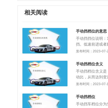
相关阅读
手动挡档位的意思
手动挡挡位说明：
挡。低速前进或者
40公里时使用，在
发布时间：2023-07-22
挡位；5、5挡。
倒车；7、空挡。
手动挡档位含义
退挡位，变速箱与
手动挡档位含义是
转速换挡的习惯，在
动比，从而达到变
置，用来改变发动
大，也就是平时说
发布时间：2023-07-17
速等各种工况下，
小，但挂到5挡时
利的工况范围内。
的齿轮啮合置，改
手动挡档位
另外一方面就是通
手动挡车档位分为空
的建议如下：1、挂