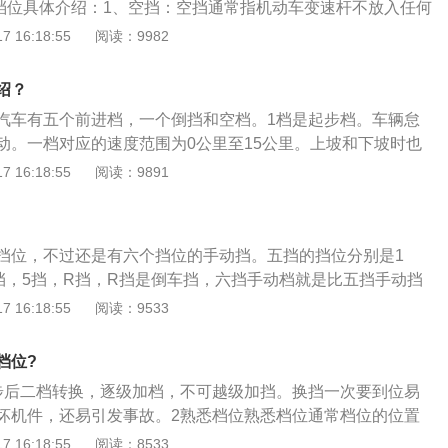
档位具体介绍：1、空挡：空挡通常指机动车变速杆不放入任何
3500转以上为不建议长时间工作区间，转速在此区间下发动机
变速箱与驱动轮完全分离的状态。手动挡的空挡在中间的位
 16:18:55
阅读：9982
非常大（少部分高转速发动机除外），一般只在拉发动机或高
倒车挡之间的一个过渡挡位，当车辆在中途短暂停止时，可以
况。3、而3档可以在四十到六十公里使用；在2500-3500转
减少发动机的输出。2、一挡：为起步挡。也就是说汽车在怠
适合超车、上陡坡，但此时发动机油耗上升、噪音变大。4、2
绍？
起步。1挡对应的速度区间为0KM-15KM。上坡下坡时，也要
使用；在2000-2500转时比较省油（根据发动机不同稍有区别），
汽车有五个前进档，一个倒挡和空档。1档是起步档。车辆怠
的牵引力控制车速。3、二挡：基本上挂完一挡起完步了，就
、噪音也相对比较小，适合正常行驶。5、1挡起步的时候，要
动。一档对应的速度范围为0公里至15公里。上坡和下坡时也
速度区间为：10KM-25KM。4、三挡：二挡挂完，稍微给点
一般在起步与拐弯的时候才使用。其实手动挡换挡考虑的因素
应由发动机的牵引力控制。2档是起动后换到一档再换到二
 16:18:55
阅读：9891
三挡了。当挂上三挡了，车子才算是开始正常的速度行驶。速
机转速、行驶需要（超车、正常行驶还是下坡）。
-40公里。3档意味着车辆开始以正常速度行驶。速度范围为40
-45KM。5、四挡：一般在城市道路行驶，四挡就是最高的挡位
大多数城市道路上行驶的最高档位，速度范围为60-75公里。5档
KM-60KM。6、五挡：当车速到达一定速度以后，就可以挂上
求的速度时，换到5档以保持高速行驶。当车速范围超过75公
。速度区间：60KM就可以挂五挡。7、倒车挡：可以让车辆往
挡位，不过还是有六个挡位的手动挡。五挡的挡位分别是1
第五档。R档是倒档。当你想倒车时，只需要换到R档.
意事项：针对手动挡汽车，变速换挡要牢记加挡先加快，减挡
4挡，5挡，R挡，R挡是倒车挡，六挡手动档就是比五挡手动挡
加挡前轰油门踏板把时速先提起來，在减挡前收油门踏板把时
个档位是前进档的最高档。以下是扩展资料：起步步骤：首先
 16:18:55
阅读：9533
前一定先将刹车踏板踩究竟，控制变速杆应当姿势轻、快、
当汽车的行驶速度达到了10公里以上就需要更换到2挡，当行驶
挡的机会，当汽车转速在2000转上下换挡，先减油门踏板之后
里就更换到3挡，当行驶速度达到40公里以上就更换到4挡，当行
档位?
离合就不易被强制性松掉，随后换挡。不强烈推荐跳挡，减挡
里就需要更换到5挡。
自已车辆的状况，一般汽车转速小于1500转上下就需要减档。
步后二档转换，逐级加档，不可越级加挡。换挡一次要到位易
坏机件，还易引发事故。2熟悉档位熟悉档位通常档位的位置
在换挡手柄的捏手上，当坐进不熟悉的新车时，应熟悉不同的
 16:18:55
阅读：8533