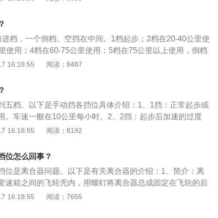
起步阶段将档位放入空档，踩下离合器，开启点火开关，切入
合器，配合油门，起动汽车。4相应档位加速过程汽车起步之
？
速增加，配合不同车速，切入相应档位。
进档，一个倒档。空挡在中间。1档起步；2档在20-40公里使
0公里使用；4档在60-75公里使用；5档在75公里以上使用，倒档
相关内容介绍:简介:机动车驾驶证的简称，又作“驾照”，依照法
 16:18:55
阅读：8487
员所需申领的证照，驾驶机动车需要一定的驾驶技能，缺少这
驾驶机动车，就有可能发生交通事故，无证不能上路行驶。手
？
手动挡驾驶证，准驾车型包括小型、微型载客汽车以及轻型、微型
到五档。以下是手动挡各挡位具体介绍：1、1挡：正常起步或
微型专项作业车，还能驾驶C2、C3、C4准驾车型。自动挡介
用。车速一般在10公里每小时。2、2挡：起步后加速的过度
驾驶证，准驾车型为小型、微型自动挡载客汽车，轻型、微型自动
用，车速一般在20公里每小时。3、3挡：时速在20-40km/h
 16:18:55
阅读：8192
行驶常使用该挡位。4、4挡：时速40-60km/h时使用该挡
60Km/h以上就可以使用该挡。
档位怎么回事？
档位是离合器问题。以下是有关离合器的介绍：1、简介：离
变速箱之间的飞轮壳内，用螺钉将离合器总成固定在飞轮的后
输出轴就是变速箱的输入轴。2、作用：在汽车行驶过程中，
 16:18:55
阅读：7655
踩下或松开离合器踏板，使发动机与变速箱暂时分离和逐渐接
发动机向变速器输入的动力。3、应用：离合器是机械传动中