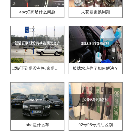
epc灯亮是什么问题
火花塞更换周期
驾驶证到期没有换,逾期怎么办??
玻璃水冻住了如何解决？
bba是什么车
92号95号汽油区别