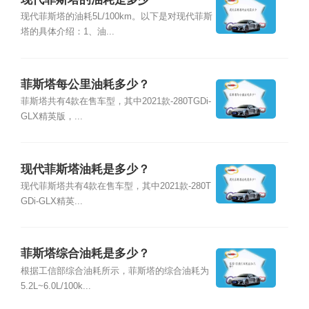
现代菲斯塔的油耗5L/100km。以下是对现代菲斯
塔的具体介绍：1、油...
菲斯塔每公里油耗多少？
菲斯塔共有4款在售车型，其中2021款-280TGDi-
GLX精英版，...
现代菲斯塔油耗是多少？
现代菲斯塔共有4款在售车型，其中2021款-280T
GDi-GLX精英...
菲斯塔综合油耗是多少？
根据工信部综合油耗所示，菲斯塔的综合油耗为
5.2L~6.0L/100k...