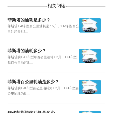
相关阅读
菲斯塔的油耗是多少？
菲斯塔1.4t车型百公里油耗是7.5升，1.6t车型百公
里油耗是8.2...
菲斯塔的油耗多少？
菲斯塔的1.4T车型每百公里油耗7.2升，1.6t车型
每百公里油耗8....
菲斯塔百公里耗油是多少？
菲斯塔的1.4t车型百公里油耗为7.2升，1.6t车型百
公里油耗为8....
现代菲斯塔的油耗是多少