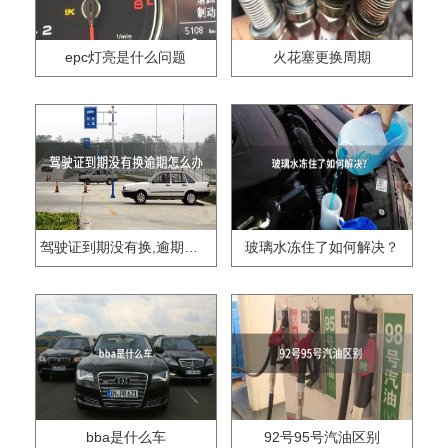
epc灯亮是什么问题
火花塞更换周期
驾驶证到期没有换,逾期怎么办??
玻璃水冻住了如何解决？
bba是什么车
92号95号汽油区别