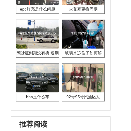
epc灯亮是什么问题
火花塞更换周期
驾驶证到期没有换,逾期
玻璃水冻住了如何解
怎么办??
决？
bba是什么车
92号95号汽油区别
推荐阅读