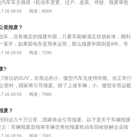
的汽车车主领填《机动车变更、过户、改装、停驶、报废审批
；在检验有效期届满后连续3个机动车检验周期内未取得机动
是发动机与车辆分离，发动机的缸体应打破，车架（底盘）要
盖车主印章。2、登记受理岗申请，对已达报废年限的车辆开
 16:18:55
阅读：8569
。
《变更表》、《XX省更新汽车技术鉴定表》和《报废汽车回收
书》。对未达到报废年限的机动车，经机动车查验岗认定，符
照片，经机动车查验岗核对并签字，回收牌证，按规定上报审
核发《汽车报废通知单》。3、车主持《通知书》自行选择一
公里报废？
即可完成报废。车辆报废规定是家用5座位轿车以及7座位的S
企业将车辆送交解体。4、回收企业经查验《通知书》后将车
、微型汽车无使用年限。在正常行驶里程达到了60万公里时，
包车，没有规定的报废年限，只要车能够满足排放标准，顺利
求发动机与车辆分离，发动机的缸体应打破，车架（底盘）要
一直开；如果面包车是用来运营，那么报废年限则是8年。车
《变更表》、《XX省更新汽车技术鉴定表》和《报废汽车回收
1、私家车：私家车包括5座轿车和7座SUV车型，非营运性质
 16:18:55
阅读：7295
照片，经机动车查验岗核对并签字，回收牌证，按规定上报审
使用年限，行驶里程达到60万公里，国家将引导报废。如果超
。
程未达到60万公里，车辆每年需要年检2次，检验不合格的将强
废?
车：使用年限8年，时间到了将强制引导报废；3、皮卡：国内
及7座位的SUV，非营运的小、微型汽车无使用年限。在正常行
报废；4、中型出租客运汽车：中型出租客运汽车使用年限是10
万公里时，国家将引导报废。除了上述车辆，小、微型非营运载
强制引导报废；5、重、中、轻型载货汽车：使用年限为15
运轿车、轮式专用机械车也无使用年限限制。营运车辆有报废
 16:18:55
阅读：7085
强制引导报废；6、半挂牵引车：使用年限为15年，时间已
小、微型出租客运汽车报废年限8年，中型出租客运汽车报废
报废；7、微型载货汽车：使用年限为12年，时间到已到，则
出租客运汽车报废年限12年。公交客运汽车报废年限13年，其他
报废？
汽车报废年限10年，大、中型营运载客汽车报废年限15年；微
程到达六十万公里，国家将会引导报废。以下是关于车辆报废
限8年，轻型和大型营运货车报废年限10年。机动车报废流程
定义：车辆报废是指将车辆交售给报废机动车回收拆解企业按
新的汽车车主领填《机动车变更、过户、改装、停驶、报废审
解、销毁等处理的方式，对于小微型非营运载客汽车虽然没有
 16:18:55
阅读：7001
加盖车主印章。登记岗受理申请，对已达报废年限的车辆开具