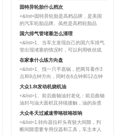
固特异轮胎什么档次
<&list>固特异轮胎是高档品牌，是美国
的汽车轮胎品牌。虽然是高档轮胎品
牌，但是中高低端的轮胎都有生产，这
国六排气管堵塞怎么清理
也是为了更好的开拓市场。
<&list>1、当车主发现自己的国六车排气
管出现堵塞的情况时，可以利用铁丝或
者是细棍，直接将杂物给取出来，如果
在家拿什么练方向盘
堵塞情况比较严重，也可以采取应急措
<&list>1、找一只平底锅，把两耳看作3
施。 <&list>2、直接利用木棍将所有的
点和9点钟方向，同时在6点钟和12点钟
杂物推到排气管里面的位置处，然后将
方向做一个标记。 <&list>2、双手握住
三元催化器拆解开，就可以将堵塞的东
大众1.8t发动机烧机油
平底锅两耳，然后往左打半圈、一圈、
西取出来。但如果是因为积碳过多引起
<&list>1、前后曲轴油封老化：前后曲轴
一圈半的练习，往右同样也要打相同的
的堵塞，就需要将三元催化器泡在草酸
油封与油大面积且持续接触，油的杂质
圈数。 <&list>3、最后强调要反复练
中进行清洗。 <&list>3、也可以利用清
和发动机内持续温度变化使其密封效果
习，这样就可以形成肌肉记忆，在真实
大众冬天过减速带咯吱咯吱响
洗剂对堵塞的情况得到解决，将清洗剂
逐渐减弱，导致渗油或漏油。<&list>2、
驾驶车辆时，不需要记忆也能打好方
放在燃油箱中，与燃油混合后，车辆启
<&list>1.转向器拉杆头有较大间隙，判
活塞间隙过大：积碳会使活塞环与缸体
向。
动时，就可以和汽油一起进入到燃烧
断间隙需要专用仪器和工具，车主本人
的间隙扩大，导致机油流入燃烧室中，