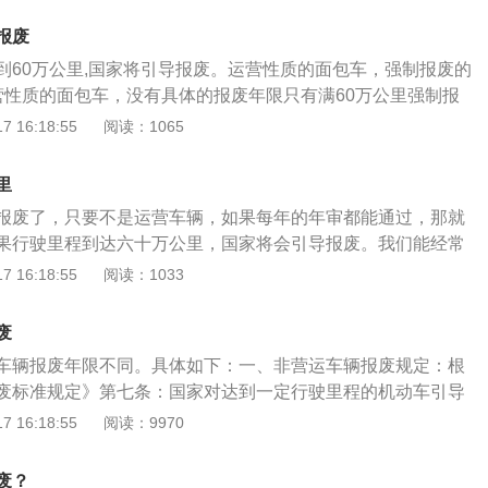
家对达到一定行驶里程的机动车引导报废。达到下列行驶里程
报废
人可以将机动车交售给报废机动车回收拆解企业，由报废机动
到60万公里,国家将引导报废。运营性质的面包车，强制报废的
规定进行登记、拆解、销毁等处理，并将报废的机动车登记证
营性质的面包车，没有具体的报废年限只有满60万公里强制报
交公安机关交通管理部门注销：（一）小、微型出租客运汽车
满60万公里，并且符合年检标准就可以一直行驶。面包车属于
 16:18:55
阅读：1065
中型出租客运汽车行驶50万千米，大型出租客运汽车行驶60万千
、微型载客汽车。车辆报废是指将车辆出售给报废机动车回收
客汽车行驶60万千米；（三）小型和中型教练载客汽车行驶50
定进行登记、拆解、销毁的方式。虽然小型微型非营运客车没
载客汽车行驶60万千米；（四）公交客运汽车行驶40万千米；
里
，但是还有其他车型，小型微型非营运客车在考核不通过的情
型营运载客汽车行驶60万千米，中型营运载客汽车行驶50万千
报废了，只要不是运营车辆，如果每年的年审都能通过，那就
。
汽车行驶80万千米；（六）专用校车行驶40万千米；（七）
果行驶里程到达六十万公里，国家将会引导报废。我们能经常
客汽车和大型非营运轿车行驶60万千米，中型非营运载客汽车
一些微型面包车了，例如五菱之光这样的微型面包车。这种面
 16:18:55
阅读：1033
大型非营运载客汽车行驶60万千米；（八）微型载货汽车行驶50
耐用，能拉人又能拉货是不少创业者的首选车型。有些车友会
载货汽车行驶60万千米，重型载货汽车（包括半挂牵引车和全
座椅拆除，然后将后面的空间全部用来拉货，在此提醒各位朋
废
0万千米，危险品运输载货汽车行驶40万千米，装用多缸发动机
行为，被交警抓到后要受到处罚。面包车一定不能拆除第二排
0万千米；（九）专项作业车、轮式专用机械车行驶50万千米；
车辆报废年限不同。具体如下：一、非营运车辆报废规定：根
的种类有很多，平时我们还能见到一些封闭式面包车，这种面
车行驶10万千米，其他摩托车行驶12万千米。根据《中华人民
废标准规定》第七条：国家对达到一定行驶里程的机动车引导
箱盖上都是没有玻璃的，只有前面和主副驾驶车门上有玻璃。
全法实施条例》第十六条：机动车应当从注册登记之日起，按
型非营运载客汽车和大型非营运轿车报废里程为60万公里。
 16:18:55
阅读：9970
送一些比较隐私的货物，这样车外的人就看不到车内装的是什
全技术检验：(一)营运载客汽车5年以内每年检验1次；超过5年
公里数：(一)小、微型出租客运汽车行驶60万千米，中型出租
没有了玻璃就可以避免在搬运货物的过程中碰碎玻璃了。
次；(二)载货汽车和大型、中型非营运载客汽车10年以内每年
千米，大型出租客运汽车行驶60万千米;(二)租赁载客汽车行驶
废？