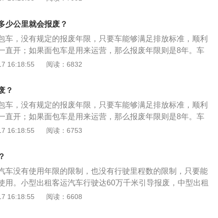
其他车型却有，而小微非营运载客汽车当使用到无法过审时，
》。对未达到报废年限的机动车，经机动车查验岗认定，符合
。2、车辆报废流程：（1）车管所大厅领取并填写《机动车报
发《汽车报废通知单》。车主持《通知书》自行选择一家符合
多少公里就会报废？
行驶证复印件、机动车所有人身份证复印件、机动车所有人为
车辆送交解体。回收企业经查验《通知书》后将车辆解体并照
包车，没有规定的报废年限，只要车能够满足排放标准，顺利
构代码证复印件(加盖公章)和代理人身份证复印件。如需保留
车辆分离，发动机的缸体应打破，车架（底盘）要割断。车主
一直开；如果面包车是用来运营，那么报废年限则是8年。车
交通违法行为处理。（2）车管所档案室查档审核《机动车报
XX省更新汽车技术鉴定表》和《报废汽车回收证明》及车辆解
1、私家车：私家车包括5座轿车和7座SUV车型，非营运性质
 16:18:55
阅读：6832
后电话通知领取《机动车报废单》。（3）机动车所有人或代
查验岗核对并签字，回收牌证，按规定上报审批，办理报废登
使用年限，行驶里程达到60万公里，国家将引导报废。如果超
机动车报废回收企业，领取并填写《机动车注册、转移、注销
据《机动车登记规定》第三十条，因车辆损坏无法驶回登记地
程未达到60万公里，车辆每年需要年检2次，检验不合格的将强
》，同时提交行驶证、机动车牌照、机动车登记证书(没有机动
废？
可以向车辆所在地机动车回收企业交售报废机动车。营运车辆
车：使用年限8年，时间到了将强制引导报废；3、皮卡：国内
不交)、机动车所有人身份证复印件、机动车所有人为单位的需
要按照原营运车的规定报废时间报废。根据《机动车登记规
包车，没有规定的报废年限，只要车能够满足排放标准，顺利
报废；4、中型出租客运汽车：中型出租客运汽车使用年限是10
复印件(加盖公章)和代理人身份证复印件、《机动车报废
办理机动车转移登记或者注销登记后，原机动车所有人申请办
一直开；如果面包车是用来运营，那么报废年限则是8年。车
强制引导报废；5、重、中、轻型载货汽车：使用年限为15
登记时，可以向车辆管理所申请使用原机动车号牌号码。申请
1、私家车包括5座轿车和7座SUV车型，非营运性质的小、微
 16:18:55
阅读：6753
强制引导报废；6、半挂牵引车：使用年限为15年，时间已
号码应当符合下列条件：（一）在办理转移登记或者注销登记
，行驶里程达到60万公里，国家将引导报废。如果超过15年且
报废；7、微型载货汽车：使用年限为12年，时间到已到，则
请；（二）机动车所有人拥有原机动车三年以上。
0万公里，车辆每年需要年检2次，检验不合格的将强制报废；
？
限8年，时间到了将强制引导报废；3、国内的皮卡强制15年报
汽车没有使用年限的限制，也没有行驶里程数的限制，只要能
客运汽车使用年限是10年，年限已到，则强制引导报废；5、
使用。小型出租客运汽车行驶达60万千米引导报废，中型出租
汽车使用年限为15年，时间已到，则强制引导报废；6、半挂
0万千米引导报废；其他小、微型营运载客汽车行驶达60万千米
 16:18:55
阅读：6608
15年，时间已到，则将强制引导报废；7、微型载货汽车的使
运载客汽车行驶达50万千米引导报废。以下是机动车年检的更
时间到已到，则强制引导报废。
载客汽车5年以内每年检验1次，超过5年的每6个月检验1次。