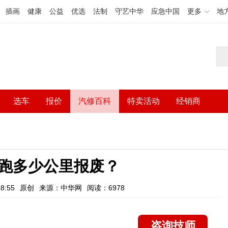
插画
健康
公益
优选
法制
守艺中华
应急中国
更多
地
选车
报价
汽修百科
特卖活动
经销商
跑多少公里报废？
8:55
原创
来源：中华网
阅读：6978
咨询技师