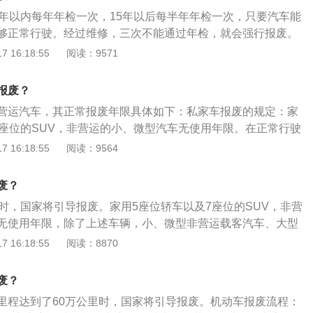
年的，每6个月检验1次；(三)小型、微型非营运载客汽车6年以
小型和中型教练载客汽车行驶50万千米，大型教练载客汽车行驶60
5年以内每年年检一次，15年以后每半年年检一次，只要汽车能
超过6年的，每年检验1次；超过15年的，每6个月检验1次；
客运汽车行驶40万千米;(五)其他小、微型营运载客汽车行驶60万
够正常行驶。经过维修，三次不能通过年检，就会强行报废。
内每2年检验1次；超过4年的，每年检验1次；(五)拖拉机和其他
汽车行驶50万千米，大型营运载客汽车行驶80万千米;(六)专
管理办法规定：当汽车达到60万每公里速度时：应送到有资质
 16:18:55
阅读：9571
次。营运机动车在规定检验期限内经安全技术检验合格的，不
米;(七)小、微型非营运载客汽车和大型非营运轿车行驶60万千
拆解下来的发动机、方向机、变速器、前后桥、车架等“五大总
术检验。根据公安部、市场监管总局、生态环境部、交通运输
汽车行驶50万千米，大型非营运载客汽车行驶60万千米;(八)
，应作为废金属强制回炉，车主可领到回收废金属的报废残值。
深化机动车检验制度改革优化车检服务工作的意见》，调整优
50万千米，中、轻型载货汽车行驶60万千米，重型载货汽车
报废？
，以及未取得报废汽车回收企业资格认定，擅自从事报废汽车
步优化调整非营运小微型载客汽车（9座含9座以下，面包车除
全挂牵引车)行驶70万千米，危险品运输载货汽车行驶40万千
营运汽车，其正常报废年限具体如下：私家车报废的规定：家
临没收违法所得和罚款的处罚。
周期。对非营运小微型载客汽车，将原10年内上线检验3次调
的低速货车行驶30万千米;(九)专项作业车、轮式专用机械车
7座位的SUV，非营运的小、微型汽车无使用年限。在正常行驶
年、第10年），并将原15年以后每半年检验1次，调整为每年
十)正三轮摩托车行驶10万千米，其他摩托车行驶12万千米。机动
公里时，国家将引导报废。除了上述车辆，小、微型非营运载客
 16:18:55
阅读：9564
，将原10年内上线检验5次调整为检验2次（第6年、第10
申请报废更新的汽车车主领填《机动车变更、过户、改装、停
轿车、轮式专用机械车也无使用年限限制。常见营运汽车报废
每年检验1次。此次调整后，非营运小客车、摩托车在10年内，
表》一份，加盖车主印章。登记岗受理申请，对已达报废年限
租客运汽车报废年限8年，中型出租客运汽车报废年限10年，
废？
第10年到检验机构上线检验，期间每两年申领一次检验标志；
报废通知书》。对未达到报废年限的机动车，经机动车查验岗
报废年限12年。公交客运汽车报废年限13年，其他小、微型营
上线检验1次。
废标准，核发《汽车报废通知单》。车主持《通知书》自行选
里时，国家将引导报废。家用5座位轿车以及7座位的SUV，非营
限10年，大、中型营运载客汽车报废年限15年；微型营运货车
回收企业将车辆送交解体。回收企业经查验《通知书》后将车
无使用年限，除了上述车辆，小、微型非营运载客汽车、大型
型和大型营运货车报废年限10年。车辆报废办理流程如下：首
求发动机与车辆分离，发动机的缸体应打破，车架（底盘）要
专用机械车也无使用年限限制。引导报废与强制报废的区别：
 16:18:55
阅读：8870
的汽车车主领填《机动车变更、过户、改装、停驶、报废审批
更表》、《XX省更新汽车技术鉴定表》和《报废汽车回收证
废，但是如果车辆还符合继续使用的要求，则可以不报废。强
加盖车主印章，等待登记受理岗发放对已达报废年限的车辆开
片，经机动车查验岗核对并签字，回收牌证，按规定上报审
定、肯定要报废。强制报废的标准有4点：达到规定使用年限
知书》，对未达到报废年限的机动车，经机动车查验岗认定，
废？
。
仍不符合机动车安全技术国家标准对在用车有关要求的；经修
，核发《汽车报废通知单》。然后车主持《通知书》自行选择
里程达到了60万公里时，国家将引导报废。机动车报废流程：
控制技术后，向大气排放污染物或者噪声仍不符合国家标准对
收企业将车辆送交解体，回收企业经查验《通知书》后将车辆