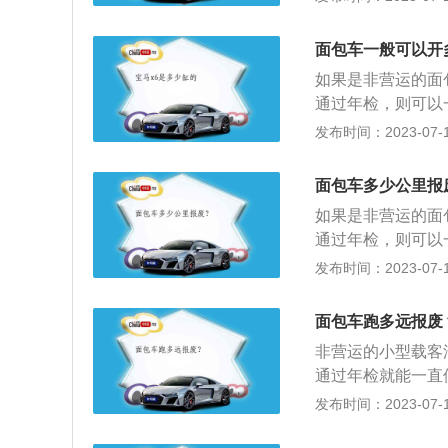
明确报废年限，但
《汽车报废通知书
便会进行强制报废
汽车报废标准，核
面包车一般可以开
废单》，同时提交
规定的回收企业将
如果是非营运的面
单位的需要组织机
相。要求发动机与
通过年检，则可以
原号牌需先将车辆
持《变更表》、《
辆报废年限规定：
发布时间：2023-07-17
废单》，审核合格
体照片，经机动车
的小、微型汽车无
理人将机动车送交
记。特别说明：根
过15年且行驶里
登记/转入申请表
面包车多少公里报
的，机动车所有人
制报废；2、出租
车登记证书的可以
转为非营运车辆，
如果是非营运的面
的皮卡强制15年
要组织机构代码证
定》第四十三条，
通过年检，则可以
年，年限已到，则
单》。
理新购机动车注册
辆报废年限规定：
发布时间：2023-07-17
年，时间已到，则
使用原机动车号牌
型汽车无使用年限
到，则将强制引导
后六个月内提出申
行驶里程未达到6
强制引导报废。
面包车跑多远报废
2、出租车使用年
非营运的小型载客
废；4、中型出租
通过年检就能一直
重、中、轻型载货
客运汽车行驶达5
发布时间：2023-07-17
牵引车使用年限为
引导报废，中型营
用年限为12年，
多资料：1、营运