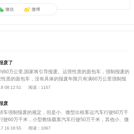
微信
微博
报废了
到60万公里,国家将引导报废。运营性质的面包车，强制报废的
营性质的面包车，没有具体的报废年限只有满60万公里强制报
满60万公里，并且符合年检标准就可以一直行驶。面包车属于
 08:12:51
阅读：1157
、微型载客汽车。车辆报废是指将车辆出售给报废机动车回收
定进行登记、拆解、销毁的方式。虽然小型微型非营运客车没
报废
，但是还有其他车型，小型微型非营运客车在考核不通过的情
轿车强制报废的规定，但是小、微型出租客运汽车行驶60万千
。
行驶60万千米，小型教练载客汽车行驶50万千米，其他小、微
驶60万千米，小、微型非营运载客汽车行驶60万千米，国家会
 16:18:55
阅读：1067
须能通过年检的汽车才可以正常使用。根据《机动车强制报废