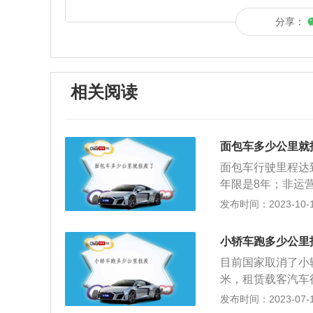
分享：
相关阅读
面包车多少公里就
面包车行驶里程达
年限是8年；非运
废，如果面包车不
发布时间：2023-10-18
少于等于9座的小
拆解企业，按照规
小轿车跑多少公里
有明确的报废期限
目前国家取消了小
况下会被强制报废
米，租赁载客汽车
型营运载客汽车行
发布时间：2023-07-17
进行引导报废，必