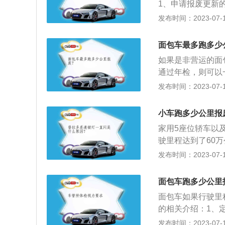
1、申请报废更新
在用车有关要求的
解体并照相，要求
申请表》一份，加
发布时间：2023-07-17
车检验合格标志的
割断。最后车主持
具《汽车报废通知
证明》及车辆解体
合汽车报废标准，
面包车最多跑多少
批，办理报废登记
家符合规定的回收
UV，非营运的小
如果是非营运的面
辆解体并照相。要
国家将引导报废。
通过年检，则可以
割断。5、车主持
辆报废年限规定：
发布时间：2023-07-17
证明》及车辆解体
的小、微型汽车无
批，办理报废登记
过15年且行驶里
小车跑多少公里报
制报废；2、出租
家用5座位轿车以
的皮卡强制15年
驶里程达到了60
年，年限已到，则
客汽车、大型非营
发布时间：2023-07-17
年，时间已到，则
年限，具体如下：
到，则将强制引导
年限10年，大型
强制引导报废。
面包车跑多少公里
小、微型营运载客
面包车如果行驶里
型营运货车报废年
的相关介绍：1、
如下：申请报废更
规定进行登记、拆
发布时间：2023-07-17
批申请表》一份，