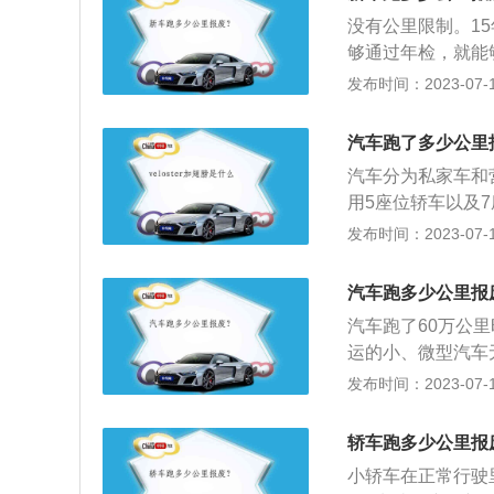
检验1次；超过10
60万千米;(三)
没有公里限制。1
内每2年检验1次；
万千米;(四)公交
够通过年检，就能
(四)摩托车4年以
千米，中型营运载客
根据报废汽车回收
发布时间：2023-07-17
机动车每年检验1
用校车行驶40万千
的企业拆解报废。
再重复进行安全技
米，中型非营运载客
成”禁止违规出售
部联合印发《关于
微型载货汽车行驶
汽车跑了多少公里
违规处置报废汽车
化检验周期，进一
(包括半挂牵引车和
汽车分为私家车和
回收的活动，将面
外）、摩托车检验
米，装用多缸发动机
用5座位轿车以及
整为检验2次（第6
行驶50万千米;(
里程达到了60万
发布时间：2023-07-17
检验1次。对摩托车
车报废流程如下：
汽车、大型非营运
年），10年以后
驶、报废审批申请
规定：小、微型出
汽车跑多少公里报
只需要在第6年、
的车辆开具《汽车
大型出租客运汽车
超过10年的，每年
认定，符合汽车报
汽车跑了60万公
运载客汽车报废年
择一家符合规定的
运的小、微型汽车
报废年限8年，轻
辆解体并照相。要
非营运轿车、轮式
发布时间：2023-07-17
先，申请报废更新
割断。车主持《变
引导报废是建议报
申请表》一份，并
明》及车辆解体照
制报废是必须、一
具的《汽车报废通
轿车跑多少公里报
批，办理报废登记
的；经修理和调整
符合汽车报废标准
小轿车在正常行驶
理和调整或者采用
一家符合规定的回