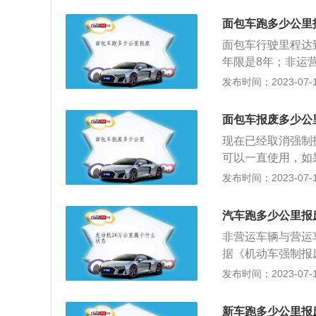
标准》第七条：国
面包车跑多少公里
的机动车，其所有
面包车行驶里程达
车回收拆解企业按
年限是8年；非运
书、号牌、行驶证
废，如果面包车不
发布时间：2023-07-17
行驶60万千米，
少于等于9座的小
米；（二）租赁载
拆解企业，按照规
万千米，大型教练
面包车报废多少公
有明确的报废期限
（五）其他小、微
现在已经取消强制
况下会被强制报废
米，大型营运载客
可以一直使用，如
小、微型非营运载
见到的面包车就是
发布时间：2023-07-17
行驶50万千米，
包车价格便宜皮实
万千米，中、轻型
将面包车的第二排
汽车跑多少公里报
挂牵引车）行驶7
友，这样做是违章
的低速货车行驶3
非营运车辆与营运
座椅拉货。面包车
（十）正三轮摩托
据《机动车强制报
包车的后门，后备
共和国道路交通安
报废，其中小、微
发布时间：2023-07-17
这种面包车适合运
照下列期限进行安
二、营运车辆报废
么东西了。并且，
的，每6个月检验1
客运汽车行驶50万
新车跑多少公里报