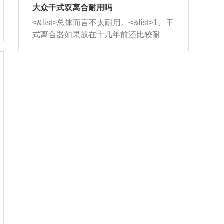
室，最后形成废气排出，就可以让三元
无法制作，需要将车辆送到修理厂或4s
造成烧机油。<&list>3、机油粘度。使用
大众干式双离合耐用吗
催化器得到清洗，排气管堵塞的情况就
店；<&list>2.车辆半轴套管防尘罩破
机油粘度过小的话，同样会有烧机油现
<&list>总体而言不太耐用。<&list>1、干
能够得到解决。
裂，破裂后会出现漏油现象，使半轴磨
象，机油粘度过小具有很好的流动性，
式离合器如果放在十几年前还比较耐
损严重，磨损的半轴容易损坏，产生异
容易窜入到气缸内，参与燃烧。<&list>
用，但是由于现在的汽车发动机动力输
响；<&list>3.稳定器的转向胶套和球头
4、机油量。机油量过多，机油压力过
出越来越高，使得干式离合器散热不足
老化，一般是使用时间过长造成的。解
大，会将部分机油压入气缸内，也会出
的缺陷也逐渐暴露出来。<&list>2、由于
决方法是更换新的质量好的转向橡胶套
现烧机油。<&list>5、机油滤清器堵塞：
干式双离合的工作环境暴露在空气中，
和球头。
会导致进气不畅，使进气压力下降，形
而离合器的散热也是通离合器罩上面的
成负压，使机油在负压的情况下吸入燃
几个小孔来进行散热。但是在行驶过程
烧室引起烧机油。<&list>6、正时齿轮或
中变速箱需要换挡，就不得不使得离合
链条磨损：正时齿轮或链条的磨损会引
器频繁工作。<&list>3、长时间的低速行
起气阀和曲轴的正时不同步。由于轮齿
驶以及过于频繁的启停，导致离合器的
或链条磨损产生的过量侧隙，使得发动
温度不断升高，而低速行驶时空气流动
机的调节无法实现：前一圈的正时和下
效率不高，无法将离合器中的热量有效
一圈可能就不一样。当气阀和活塞的运
的带走，导致离合器内部的温度不断升
动不同步时，会造成过大的机油消耗。
高，加速离合器的磨损。
解决方法：更换正时齿轮或链条。<&list
>7、内垫圈、进风口破裂：新的发动机
设计中，经常采用各种由金属和其他材