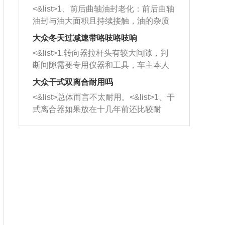
平底锅两耳，然后往左打半圈、一圈、
西取出来。但如果是因为积碳过多引起
<&list>1、前后曲轴油封老化：前后曲轴
一圈半的练习，往右同样也要打相同的
的堵塞，就需要将三元催化器泡在草酸
油封与油大面积且持续接触，油的杂质
圈数。 <&list>3、最后强调要反复练
中进行清洗。 <&list>3、也可以利用清
和发动机内持续温度变化使其密封效果
习，这样就可以形成肌肉记忆，在真实
大众冬天过减速带咯吱咯吱响
洗剂对堵塞的情况得到解决，将清洗剂
逐渐减弱，导致渗油或漏油。<&list>2、
驾驶车辆时，不需要记忆也能打好方
放在燃油箱中，与燃油混合后，车辆启
<&list>1.转向器拉杆头有较大间隙，判
活塞间隙过大：积碳会使活塞环与缸体
向。
动时，就可以和汽油一起进入到燃烧
断间隙需要专用仪器和工具，车主本人
的间隙扩大，导致机油流入燃烧室中，
室，最后形成废气排出，就可以让三元
无法制作，需要将车辆送到修理厂或4s
造成烧机油。<&list>3、机油粘度。使用
大众干式双离合耐用吗
催化器得到清洗，排气管堵塞的情况就
店；<&list>2.车辆半轴套管防尘罩破
机油粘度过小的话，同样会有烧机油现
<&list>总体而言不太耐用。<&list>1、干
能够得到解决。
裂，破裂后会出现漏油现象，使半轴磨
象，机油粘度过小具有很好的流动性，
式离合器如果放在十几年前还比较耐
损严重，磨损的半轴容易损坏，产生异
容易窜入到气缸内，参与燃烧。<&list>
用，但是由于现在的汽车发动机动力输
响；<&list>3.稳定器的转向胶套和球头
4、机油量。机油量过多，机油压力过
出越来越高，使得干式离合器散热不足
老化，一般是使用时间过长造成的。解
大，会将部分机油压入气缸内，也会出
的缺陷也逐渐暴露出来。<&list>2、由于
决方法是更换新的质量好的转向橡胶套
现烧机油。<&list>5、机油滤清器堵塞：
干式双离合的工作环境暴露在空气中，
和球头。
会导致进气不畅，使进气压力下降，形
而离合器的散热也是通离合器罩上面的
成负压，使机油在负压的情况下吸入燃
几个小孔来进行散热。但是在行驶过程
烧室引起烧机油。<&list>6、正时齿轮或
中变速箱需要换挡，就不得不使得离合
链条磨损：正时齿轮或链条的磨损会引
器频繁工作。<&list>3、长时间的低速行
起气阀和曲轴的正时不同步。由于轮齿
驶以及过于频繁的启停，导致离合器的