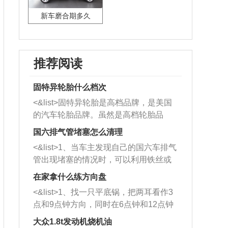
新车磨合期多久
推荐阅读
固特异轮胎什么档次
<&list>固特异轮胎是高档品牌，是美国
的汽车轮胎品牌。虽然是高档轮胎品
牌，但是中高低端的轮胎都有生产，这
国六排气管堵塞怎么清理
也是为了更好的开拓市场。
<&list>1、当车主发现自己的国六车排气
管出现堵塞的情况时，可以利用铁丝或
者是细棍，直接将杂物给取出来，如果
在家拿什么练方向盘
堵塞情况比较严重，也可以采取应急措
<&list>1、找一只平底锅，把两耳看作3
施。 <&list>2、直接利用木棍将所有的
点和9点钟方向，同时在6点钟和12点钟
杂物推到排气管里面的位置处，然后将
方向做一个标记。 <&list>2、双手握住
三元催化器拆解开，就可以将堵塞的东
大众1.8t发动机烧机油