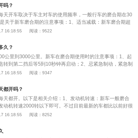
：不要让机器过于负重，一般情况下要用油给车子些力。
开吗？
每天开车取决于车主对车的使用频率，一般行车的磨合期在30
。以下是关于新车磨合期的注意事项：1、适当减载：新车磨合期超
大，因为车子在磨合期时，很多零件还没有磨平，过大的承载
 16:18:55
阅读：9522
子的一些零件由于巨大的压力而加重发动机、传动系统的磨
2、不可长时间保持一个挡位：低速常挂五挡或四挡，虽然确
多久？
磨合、契合，但其实很伤车。因为磨合期对于发动机来说，是
00公里到3000公里。新车在磨合期使用时的注意事项：1、起
造过程，即发动机轮轴表面有一些地方咬合不好，不平的地
匙转到第二挡后等5到10秒钟再启动；2、忌紧急制动，紧急制
其通过自然磨损磨掉。
制动系统受到冲击，还会加大底盘和发动机的冲击负荷；3、
 16:18:55
阅读：9347
车在磨合期如满载运行，会对机件造成损坏；4、忌跑长途，
长途，发动机连续工作的时间就会增加，易造成机件磨损；
天都开吗？
新车磨合期内有速度限制；6、使用优质汽油，切勿添加抗磨损
每天都开。以下是相关介绍：1、发动机转速：新车一般磨合
数已够而磨合不足；7、忌提前拆除限速片，应等新车行驶100
发动机转速2000转以下即可。不过目前最新的车都比以前好很
良好的情况下再将它拆除。
缩短，具体车型的磨合期可以咨询销售方。另外不要猛踩油门
 16:18:55
阅读：8252
加载：汽车在磨合期内承载质量不能超过额外载荷的75％。新
划定的载重量，更不能超载。超载会减轻收念头、变速器、传
久
等部件的背担，加沉磨损，对车辆制败侵害。3、选择优质润