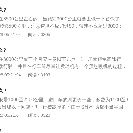
、水泵及助力泵皮带的松紧与老化情况；8、检查汽车轮胎气
久?
、检查汽车尾气排放是否达标。
3500公里左右的，当跑完3000公里就要去做一下首保了：
为3500公里，注意速度不应超过80，转速不应超过3000；
的话，那么加油就加半个油箱就可以了，还有尽量不要满载，
 05:21:04
阅读：3205
要回正；3、前期你对车好，后期车也会对你的，还有注意新
要上高速跑长途。
久?
在3000公里或三个月应注意以下几点：1、尽量避免高速行
载行驶，并且在行车前尽量让发动机有一个预热暖机的过程，
转的机件能够得到充分的润滑；2、严格的控制车速和发动机
 05:21:04
阅读：3193
最高车速尽量不要超过90公里每小时以及发动机的转速尽量不
每分钟，以免造成发动机和变速箱等部件的负荷过大，但是也尽量
久?
处于低速行驶的状态，并且行驶过程中要适时的变换挡位，以
是1000至2500公里，进口车的则更长一些，多数为1500至3
充分的磨合；3、行驶过程中要尽量避免急加速和急刹车的操
期会出现以下问题：1、行驶故障多：由于各部件装配不当等因
容易对发动机、变速箱、制动系统以及底盘和悬架造成较大的
磨合期的行驶故障较多；2、耗油量大：为确保新车磨合期在
 05:21:04
阅读：3323
尽量保持匀速行驶，并且要缓加油、缓刹车。
，化油器汽车安装了限速片，所以是很容易造成混合气过浓，
的；3、润滑油易变质：新车在磨合期，因为部件表面粗糙，
?