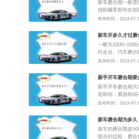
新车磨合期一般需
滑油：选择低黏度
指机械零部件在初
损。
限速器，使发动机
发布时间：2023-07-17
炭和油污。（3）
汽车发动机的润滑
新车开多久才过磨
一般为1000~1
叫走合。汽车磨合期
是保证机件充分接
发布时间：2023-07-17
车各部件适应环境
由气环和油环组成
新手开车磨合期要
曲轴箱，以免发动
新手开车磨合期为
曲轴会将曲轴箱内
急制动：紧急制动
进入燃烧室而造成
的冲击负荷。因此
发布时间：2023-07-17
2、不要负载过重
此，在初次行驶的1
新车磨合期为多久
尽量少跑长途：新
新车的磨合期是5
在初次行驶的100
咬合的过程，磨合
高速行驶：新手带