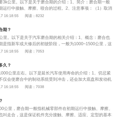
要3k公里。以下是关于磨合期的介绍：1、简介：磨合期一般
和优质润滑油，能使摩擦表面失掉良好的润滑，减缓机件磨
期运行中接触、摩擦、咬合的过程。2、注意事项：（1）取消
运转不再受机械限制。（2）检查电路系统，清理点火处的积
 16:18:55
阅读：8232
更换润滑油，用标准的新机油润滑全车各个润滑点。（4）清洗
系、变速器、分动器、差速器、转向节、轮毂等部位。
合期？
500公里。以下是关于汽车磨合期的相关介绍：1、概念：磨合也
是指新车或大修后的初驶阶段，一般为1000~1500公里，这
触、摩擦、适应、定型的基本里程。在这期间可以调整提升汽
 16:18:55
阅读：7053
的能力，并磨掉零件上的凸起物。2、注意要点：活塞环通常
，顾名思义，气环用来封气(防止气缸内的混合气或者废气进入
多久？
机功率下降，并且防止对机油造成污染)，油环用来封油(因为
1000公里左右。以下是延长汽车使用寿命的介绍：1、切忌紧
的机油甩到气缸壁上，油环的作用是刮去这些机油)，不让机油
不仅会使磨合中的制动系统受到冲击，还会加大底盘和发动机
烧机油现象。
小虎妞建议，在初次行驶的300公里内，最好不要紧急制动。
 16:18:55
阅读：7038
：新车在磨合期就开始满载运行的话，会对机件造成损坏。因
000公里内，一般载重量不要超过额定载荷的75%-80%。3、
？
车在磨合期就开始满载运行的话，会对机件造成损坏。因此，
000公里，磨合期一般指机械零部件在初期运行中接触、摩擦、
0公里内，一般载重量不要超过额定载荷的75%-80%。4、不要
也叫走合，这是保证机件充分接触、摩擦、适应、定型的基本
着新车上路，务必要求稳为主，千万不要和老司机们飙车！其