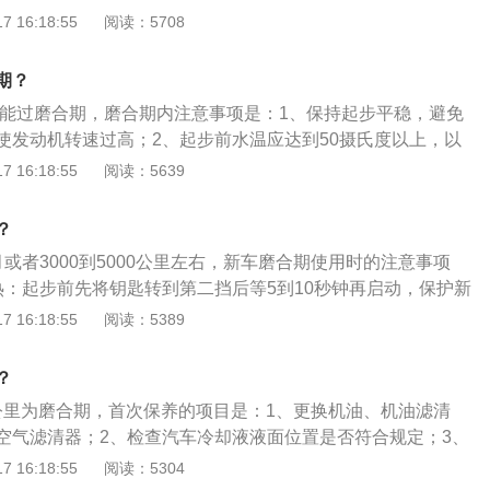
以调整提升汽车各部件适应环境的能力，并磨掉零件上的凸起
 16:18:55
阅读：5708
期内也是有速度限制，国产车一般在40-70公里/时内，进口
劣，对车的寿命、安全性、经济性将会产生重要的影响。出厂
/时内。当油门全开时，车速不能超过最高时速的80%，而且在
进行过磨合，但是零件的表面依然较粗糙，有很多金属粒脱
发动机转速表和车速表，确保在中速工作。一般情况下，磨合
期？
仅使零件间的磨损加剧，而且落入机油后还会使机油的质量下
000-4000转/分。如果觉得这些数字太难记，那就稳妥的开60
之后能过磨合期，磨合期内注意事项是：1、保持起步平稳，避免
效果。
题。
使发动机转速过高；2、起步前水温应达到50摄氏度以上，以
以后换入高挡；3、行进中及时换挡，不要长时间使用一个挡
 16:18:55
阅读：5639
速挡低速行驶或使用低速挡高速行驶；4、选择良好路面，避
，制动前应先踩离合器；5、选用优质的燃油及机油，不宜使
？
剂。
或者3000到5000公里左右，新车磨合期使用时的注意事项
热：起步前先将钥匙转到第二挡后等5到10秒钟再启动，保护新
要紧急制动：紧急制动会使磨合中的制动系统受到冲击，加大
 16:18:55
阅读：5389
击负荷；3、避免负荷过重：新车在磨合期满载运行，会对机
不要跑长途：新车在磨合期内跑长途，发动机连续工作的时间
？
磨损。
00公里为磨合期，首次保养的项目是：1、更换机油、机油滤清
空气滤清器；2、检查汽车冷却液液面位置是否符合规定；3、
器液面位置；4、检查转向助力油罐的油面是否符合规定；5、
 16:18:55
阅读：5304
否有渗油现象；6、检查电瓶液面及玻璃清洗剂罐的液面；7、