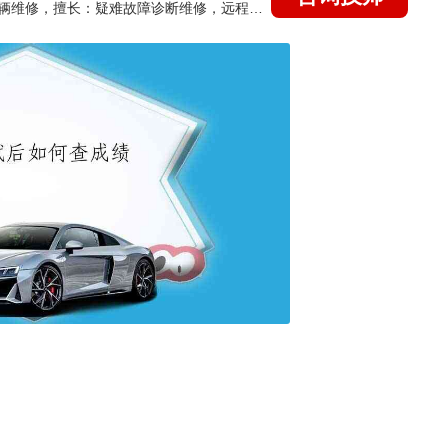
国家认证的汽车维修技师，15年德美日等各系车辆维修，擅长：疑难故障诊断维修，远程维修技术指导