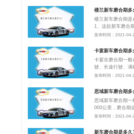
检查发电机、空调
楼兰新车磨合期多
压及磨损情况；9
楼兰新车磨合期是在
1、这款新车磨合期
2、如果不出远门
发布时间：2021-04-28
停车时方向盘一定
车在磨合期期间不
卡宴新车磨合期多
卡宴在磨合期一般
驶、长途行驶、满
以使发动机内部运
发布时间：2021-04-28
转速，在磨合期内
要超过3000转
思域新车磨合期多
不要让车辆长时间
思域新车磨合期一般
使变速箱能够得到
000公里，磨合
作，因为这类操作
素，会导致新车在
发布时间：2021-04-28
冲击，在行驶中要
小负荷状态下运行
从而使耗油量增加
新车磨合期是多久