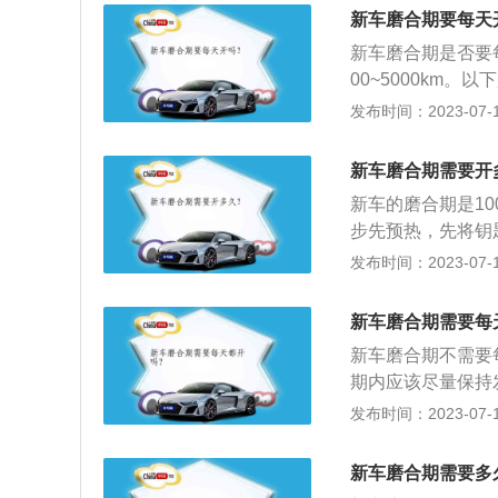
最好不要怠速行驶
新车磨合期要每天
新车磨合期是否要
00~5000km
载对车辆的损伤巨
发布时间：2023-07-17
量很有可能会使车
损，非常的伤车。
新车磨合期需要开
实能让车辆更快的
新车的磨合期是10
一个出厂之后的再
步先预热，先将钥
方，要在使用中将
动不仅使磨合中的
发布时间：2023-07-17
避免负荷过重，新
新车在磨合期内跑
新车磨合期需要每
5、勿高速行驶，
新车磨合期不需要
的油精，以免里程
期内应该尽量保持
0公里后，在保养
多，磨合期也有所
发布时间：2023-07-17
和急刹即可。2、
车在装载时应矮于
新车磨合期需要多
动系统、吊挂系统