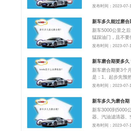
里程，在这期间可
发布时间：2023-07-17
实这是因为新车磨合
物，汽车磨合的优
车一般在100公里
后的新车虽然已经
行驶中要注意观察
新车多久能过磨合
落，这些金属粒不
期发动机转速应在2
新车5000公里
降，影响了润滑的
码，肯定是没得问
猛踩油门，且不要
低挡起步，1公里
发布时间：2023-07-17
位，也不能使用高
免过大震动、冲撞
新车磨合期要多久
用发动机耐磨添加
新车磨合期要3个月
是：1、起步先预
车发动机；2、不
发布时间：2023-07-17
底盘和发动机的冲
件造成损坏；4、
新车多久为磨合期
增加，易造成机件
新车3000到50
器、汽油滤清器、
检查制动器及离合
发布时间：2023-07-17
检查各油管接口是