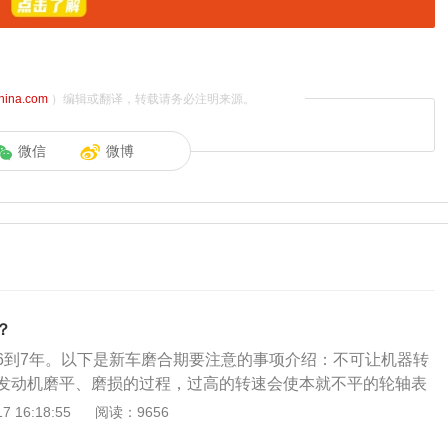
china.com
）编辑或翻译，转载请务必注明来源。
微信
微博
？
6到7年。以下是新车磨合期要注意的事项介绍：不可让机器转
发动机磨平、磨损的过程，过高的转速会使本就不平的轮轴表
更应注意的是转速。不可让机器转速过低：过低的转速达不到
 16:18:55
阅读：9656
果，行车过程中最少要让转速保持在2000转到2500转之间。