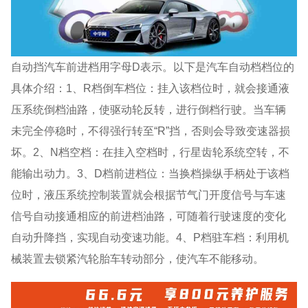
自动挡汽车前进档用字母D表示。以下是汽车自动档档位的
具体介绍：1、R档倒车档位：挂入该档位时，就会接通液
压系统倒档油路，使驱动轮反转，进行倒档行驶。当车辆
未完全停稳时，不得强行转至“R”挡，否则会导致变速器损
坏。2、N档空档：在挂入空档时，行星齿轮系统空转，不
能输出动力。3、D档前进档位：当换档操纵手柄处于该档
位时，液压系统控制装置就会根据节气门开度信号与车速
信号自动接通相应的前进档油路，可随着行驶速度的变化
自动升降挡，实现自动变速功能。4、P档驻车档：利用机
械装置去锁紧汽轮胎车转动部分，使汽车不能移动。