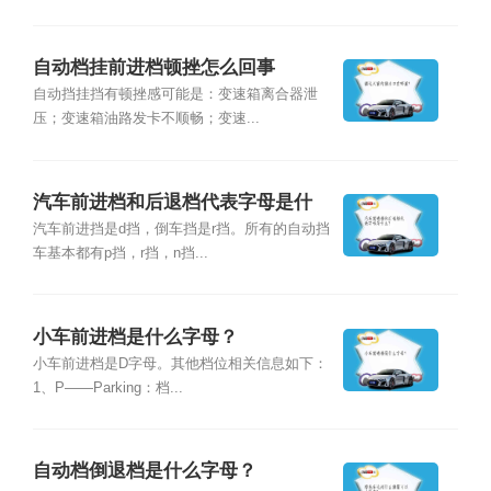
自动档挂前进档顿挫怎么回事
自动挡挂挡有顿挫感可能是：变速箱离合器泄
压；变速箱油路发卡不顺畅；变速...
汽车前进档和后退档代表字母是什
么？
汽车前进挡是d挡，倒车挡是r挡。所有的自动挡
车基本都有p挡，r挡，n挡...
小车前进档是什么字母？
小车前进档是D字母。其他档位相关信息如下：
1、P——Parking：档...
自动档倒退档是什么字母？