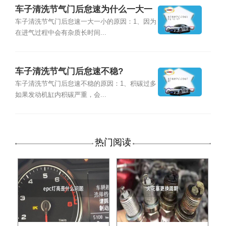
车子清洗节气门后怠速为什么一大一
小?
车子清洗节气门后怠速一大一小的原因：1、因为
在进气过程中会有杂质长时间...
车子清洗节气门后怠速不稳?
车子清洗节气门后怠速不稳的原因：1、积碳过多
如果发动机缸内积碳严重，会...
热门阅读