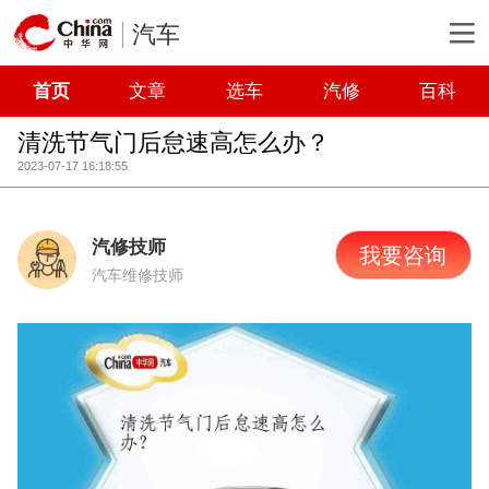
汽车
首页
文章
选车
汽修
百科
清洗节气门后怠速高怎么办？
2023-07-17 16:18:55
汽修技师
我要咨询
汽车维修技师