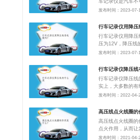
车记录仪是汽车不
择最多的是走暗线
发布时间：2023-07-17
盒电压是12V，
录仪安装在适当的
行车记录仪用降压
塞线，直到保险盒
行车记录仪用降压
黑线搭铁，拧在保
压为12V，降压
适用的5V电压。
发布时间：2023-07-17
线接。行车记录仪
车记录仪后，能够
行车记录仪降压线
据。喜欢自驾游的
行车记录仪降压线
实上，大多数的有
线。事实上，大多
发布时间：2022-04-25
降压线。虽然有很
的想法，因为这个
高压线点火线圈的
记录仪的使用寿命
高压线点火线圈的
么做可以让车主在
点火作用，从而让
在内部的金属导线
发布时间：2021-04-28