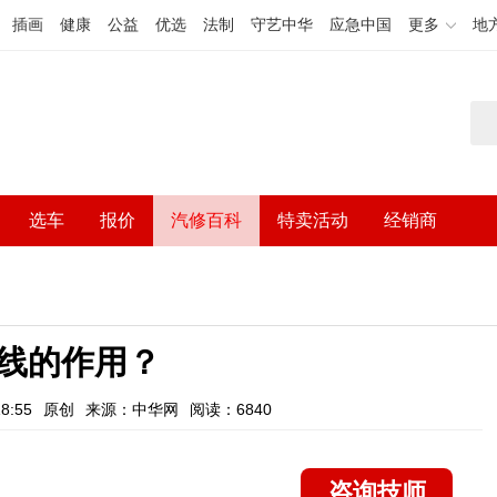
插画
健康
公益
优选
法制
守艺中华
应急中国
更多
地
选车
报价
汽修百科
特卖活动
经销商
线的作用？
8:55
原创
来源：中华网
阅读：6840
咨询技师