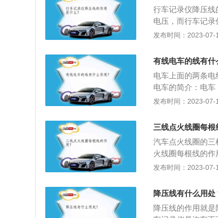
拧在保险盒螺丝上
行车记录仪降压线
电压，而行车记录
由于汽车的电压过
发布时间：2023-07-17
录仪的注意事项：
与挡风玻璃或者与
有线电车的线有什
线，一般的行车记
电车上面的两条电
机身过大就会影响
电车的简介：电车，
合拍摄，同时更加
发明有轨电车后，
发布时间：2023-07-17
的安装位置后，从
时期，除了出现大
箱下方，进入中控
驱动的交流传动电
三线点火线圈每根
电池，这种电车能
汽车点火线圈的三
力的电车。2、电
火线圈每根线的作
源线供给，分无轨
压。2、搭铁线：
发布时间：2023-07-17
输出的开关信号，
洁、紧固线路接头
降压线有什么用处
圈上的水分只能用
降压线的作用就是