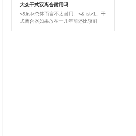
室，最后形成废气排出，就可以让三元
无法制作，需要将车辆送到修理厂或4s
造成烧机油。<&list>3、机油粘度。使用
大众干式双离合耐用吗
催化器得到清洗，排气管堵塞的情况就
店；<&list>2.车辆半轴套管防尘罩破
机油粘度过小的话，同样会有烧机油现
<&list>总体而言不太耐用。<&list>1、干
能够得到解决。
裂，破裂后会出现漏油现象，使半轴磨
象，机油粘度过小具有很好的流动性，
式离合器如果放在十几年前还比较耐
损严重，磨损的半轴容易损坏，产生异
容易窜入到气缸内，参与燃烧。<&list>
用，但是由于现在的汽车发动机动力输
响；<&list>3.稳定器的转向胶套和球头
4、机油量。机油量过多，机油压力过
出越来越高，使得干式离合器散热不足
老化，一般是使用时间过长造成的。解
大，会将部分机油压入气缸内，也会出
的缺陷也逐渐暴露出来。<&list>2、由于
决方法是更换新的质量好的转向橡胶套
现烧机油。<&list>5、机油滤清器堵塞：
干式双离合的工作环境暴露在空气中，
和球头。
会导致进气不畅，使进气压力下降，形
而离合器的散热也是通离合器罩上面的
成负压，使机油在负压的情况下吸入燃
几个小孔来进行散热。但是在行驶过程
烧室引起烧机油。<&list>6、正时齿轮或
中变速箱需要换挡，就不得不使得离合
链条磨损：正时齿轮或链条的磨损会引
器频繁工作。<&list>3、长时间的低速行
起气阀和曲轴的正时不同步。由于轮齿
驶以及过于频繁的启停，导致离合器的
或链条磨损产生的过量侧隙，使得发动
温度不断升高，而低速行驶时空气流动
机的调节无法实现：前一圈的正时和下
效率不高，无法将离合器中的热量有效
一圈可能就不一样。当气阀和活塞的运
的带走，导致离合器内部的温度不断升
动不同步时，会造成过大的机油消耗。
高，加速离合器的磨损。
解决方法：更换正时齿轮或链条。<&list
>7、内垫圈、进风口破裂：新的发动机
设计中，经常采用各种由金属和其他材