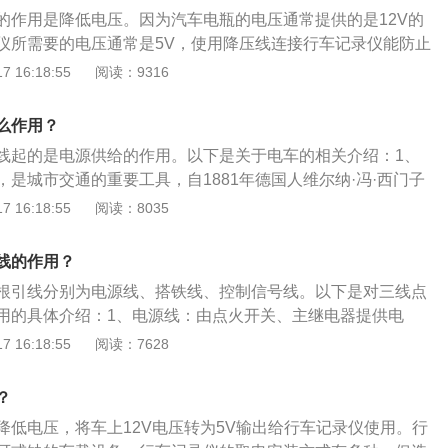
即可。
的作用是降低电压。因为汽车电瓶的电压通常提供的是12V的
仪所需要的电压通常是5V，使用降压线连接行车记录仪能防止
大对行车记录仪造成损伤，影响正常使用。以下是安装行车记
 16:18:55
阅读：9316
固定行车记录仪机身：行车记录仪安装的时候一定要固定好，
后视镜固定为一体，防止震动。安装合适的角度：不要遮挡视
么作用？
录仪安装方式是用玻璃吸盘支架固定在前档风玻璃，但是如果
线起的是电源供给的作用。以下是关于电车的相关介绍：1、
视线。可以把行车记录仪安装在后视镜附近，这样的角度最适
是城市交通的重要工具，自1881年德国人维尔纳·冯·西门子
隐蔽，视线不受影响。走线注意就近原则：在确定行车记录仪
已在世界范围内得到应用。20世纪70年代，是无轨电车复兴的
 16:18:55
阅读：8035
后视镜上方沿着车顶边缘布线，沿副驾驶A柱下来，走向手套
批斩波调压车外，还出现了一批新的车型，如采用感应电动机
台，连接到点烟器。
车和带有辅助动力装置的无轨电车等，最简单的辅助动力是蓄
线的作用？
在无接触网的地区作短途运行，此外，还有以柴油机为辅助动
根引线分别为电源线、搭铁线、控制信号线。以下是对三线点
车的分类：电车用电做动力的公共交通工具，电能从架空的电
用的具体介绍：1、电源线：由点火开关、主继电器提供电
和有轨两种。
与发动机ECU内控制。3、控制信号线：是ECU计算机电路板中
 16:18:55
阅读：7628
控制点火的信号。要防止点火线圈受热或受潮，经常检查、清
，避免其短路或搭铁;控制发动机性能，防止电压过高。点火线
？
布擦干，绝不能用火烘烤，否则会损坏点火线圈。
降低电压，将车上12V电压转为5V输出给行车记录仪使用。行