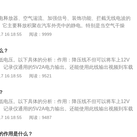
上是一样的，都是由电线、联插件和包裹胶带组成，既要确保
保证连接电路的可靠性，向电子电气部件供应规定的电流值，
电释放器、空气湍流、加强信号、装饰功能、拦截无线电波的
电磁干扰，排除电器短路。随着汽车功能的增加，电子控制技
放。它主要释放积聚在汽车外壳中的静电。特别是当空气干燥
器元件越来越多，电线越来越多，汽车的电路数量和用电量都
生静电。如果不释放，静电将破坏车内电路，威胁车内人身安
 16:18:55
阅读：9999
变得越来越粗重，我们需要在有限的车内空间更有效、更合理
强动力。安装在汽车上的天线具有空气湍流的空气动力学效应；
使汽车线束发挥更大的作用。
车导航需要全球定位系统定位，就是靠天线来加强定位，还有汽
么？
尤其是在信号不稳定的相对偏远的地方，效果更为明显；4.装
低电压。以下具体的分析：作用：降压线不但可以将车上12V
安装在后面，主要是为了美化车辆和起到装饰作用；5.拦截无
、记录仪通用的5V2A电力输出。还能使用此线输出视频到车载
果没有天线就会经常串台。汽车天线是拦截发射台发射的高频
IN（视频输入）的功能显示器上。降压线接线方法：将行车记录仪
 16:18:55
阅读：9521
收音机、车载电话或无线电导航设备的接收机。
固定好。连接降压线，走暗线，沿着A柱到门框密封条塞线，
打开保险盒，找到ACC插口，降压线红线接ACC，黑线搭铁，
？
即可。
低电压。以下具体的分析：作用：降压线不但可以将车上12V
、记录仪通用的5V2A电力输出。还能使用此线输出视频到车载
IN（视频输入）的功能显示器上。降压线接线方法：将行车记录仪
 16:18:55
阅读：9487
固定好。连接降压线，走暗线，沿着A柱到门框密封条塞线，
打开保险盒，找到ACC插口，降压线红线接ACC，黑线搭铁，
的作用是什么？