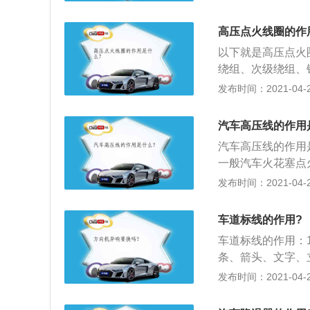
高、低温度下有良
低压电变成高电压
高压点火线圈的作
匝数比大；3、但
以下就是高压点火
频率是固定50H
绕组、次级绕组、
成是脉冲变压器，
伏的电压，汽车点
发布时间：2021-04-28
器作用是根据每个
电变为高压电，电
汽车高压线的作用
火花。
汽车高压线的作用
一般汽车火花塞点
高压线限流电阻的
发布时间：2021-04-27
把电流限制在高压
是为了保护点火系
车道标线的作用?
花塞积碳太多时会
车道标线的作用：1、
隙，以让火花强度
条、箭头、文字、
3、其三延长火花
制、警告等交通信
发布时间：2021-04-26
很小，由于高压通
用，也可单独使用
间才泄放完。
准规定设置反光交