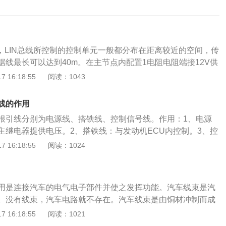
2V，LIN总线所控制的控制单元一般都分布在距离较近的空间，传
据线最长可以达到40m。在主节点内配置1电阻电阻端接12V供
0电阻电阻端接12V供电。LIN总线是针对汽车分布式电子系统
 16:18:55
阅读：1043
本的串行通讯网络，是对控制器区域网络（CAN）等其它汽车
充，适用于对网络的带宽、性能或容错功能没有过高要求的应
线的作用
于SCI（UART）数据格式，采用单主控制器/多从设备的模式，
根引线分别为电源线、搭铁线、控制信号线。作用：1、电源
情况。LIN（LocalInterconnectNetwork）是一种低成本的
主继电器提供电压。2、搭铁线：与发动机ECU内控制。3、控
于实现汽车中的分布式电子系统控制。LIN的目标是为现有汽
U计算机电路板中输出的开关信号，控制点火的信号。在平时的
 16:18:55
阅读：1024
N总线）提供辅助功能，因此LIN总线是一种辅助的总线网络。
以下几点以防止造成点火线圈损坏：1、防止点火线圈受热或
线的带宽和多功能的场合，比如智能传感器和制动装置之间的通
不运转时不要开点火开关;3、经常检查、清洁、紧固线路接头，
可大大节省成本。LIN技术规范中除定义了基本协议和物理层外还
;控制发动机性能，防止电压过高;4、点火线圈上的水分只能用
应用软件接口仅使用一根12V信号总线和一个无固定时间基准
用是连接汽车的电气电子部件并使之发挥功能。汽车线束是汽
火烘烤，否则会损坏点火线圈。
。这种低成本的串行通讯模式和相应的开发环境已经由LIN协
。没有线束，汽车电路就不存在。汽车线束是由铜材冲制而成
IN的标准化将为汽车制造商以及供应商在研发应用操作系统降
线电缆压接后，外面再塑压绝缘体或外加金属壳体等，以线束
 16:18:55
阅读：1021
的组件。在目前不管是高级豪华汽车还是经济型普通汽车，线