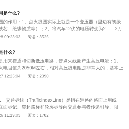
好的绝缘性和内部传输与导电功能。点火线圈之所以能将车上
，是由于有与普通变压器相同的形式，初级线圈比次级线圈的
用是什么?
点火线圈工作方式却与普通变压器不一样，普通变压器的工作
圈的作用：1、点火线圈实际上就是一个变压器（里边有初级
z，又称工频变压器，而点火线圈则是以脉冲形式工作的，可以看
铁芯、绝缘物质等）；2、将汽车12伏的电压转变为2——3万
它根据发动机不同的转速以不同的频率反复进行储能及放能。
火系利用此高压电来点燃气缸中的混合气；3、汽车点火控制
 09:23:03
阅读：3526
气缸的点火时序分配点火高压，点火线圈的作用是将低压直流
压可以达到数万伏，通过气缸内的火花塞击穿空气电离产生电
是什么?
是用来接通和切断低压电路，使点火线圈产生高压电流：1、
火电阻值为2050M左右，相对高压线电阻是非常大的，基本上
阻值甚至可以“忽略不计”的，但当高压意外短路时限流电阻就
 12:25:04
阅读：2390
系统可承受不被损坏的范围内。所以，高压线电阻的作用之一
统和全车电器系统的正常工作；2、其二可提高点火电压，火
漏电造成失火，有了电阻提升了点火电压，更容易击穿火花间
交通标线（TrafficIndexLine）是指在道路的路面上用线
达到正常。此外有电阻型高压线对高压分配起到均流作用；
立面标记、突起路标和轮廓标等向交通参与者传递引导、限
塞的放电时间，提高点火率，当放电时，火花塞被击穿而电阻
息的标识；2、其作用是管制和引导交通，可以与标志配合使
 11:19:03
阅读：1782
路中的电阻限制了最大电流，使同样多的电能要经过更长的时
；3、高速公路、一、二级公路和城市快速路、主干路应按标
通标线，其他道路可根据需要按标准设置交通标线。