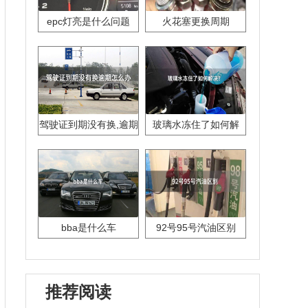
epc灯亮是什么问题
火花塞更换周期
驾驶证到期没有换,逾期
玻璃水冻住了如何解
怎么办??
决？
bba是什么车
92号95号汽油区别
推荐阅读