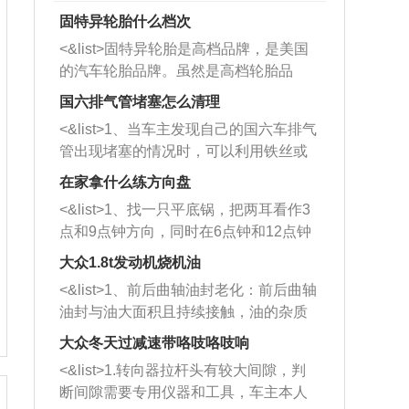
固特异轮胎什么档次
<&list>固特异轮胎是高档品牌，是美国
的汽车轮胎品牌。虽然是高档轮胎品
牌，但是中高低端的轮胎都有生产，这
国六排气管堵塞怎么清理
也是为了更好的开拓市场。
<&list>1、当车主发现自己的国六车排气
管出现堵塞的情况时，可以利用铁丝或
者是细棍，直接将杂物给取出来，如果
在家拿什么练方向盘
堵塞情况比较严重，也可以采取应急措
<&list>1、找一只平底锅，把两耳看作3
施。 <&list>2、直接利用木棍将所有的
点和9点钟方向，同时在6点钟和12点钟
杂物推到排气管里面的位置处，然后将
方向做一个标记。 <&list>2、双手握住
三元催化器拆解开，就可以将堵塞的东
大众1.8t发动机烧机油
平底锅两耳，然后往左打半圈、一圈、
西取出来。但如果是因为积碳过多引起
<&list>1、前后曲轴油封老化：前后曲轴
一圈半的练习，往右同样也要打相同的
的堵塞，就需要将三元催化器泡在草酸
油封与油大面积且持续接触，油的杂质
圈数。 <&list>3、最后强调要反复练
中进行清洗。 <&list>3、也可以利用清
和发动机内持续温度变化使其密封效果
习，这样就可以形成肌肉记忆，在真实
大众冬天过减速带咯吱咯吱响
洗剂对堵塞的情况得到解决，将清洗剂
逐渐减弱，导致渗油或漏油。<&list>2、
驾驶车辆时，不需要记忆也能打好方
放在燃油箱中，与燃油混合后，车辆启
<&list>1.转向器拉杆头有较大间隙，判
活塞间隙过大：积碳会使活塞环与缸体
向。
动时，就可以和汽油一起进入到燃烧
断间隙需要专用仪器和工具，车主本人
的间隙扩大，导致机油流入燃烧室中，