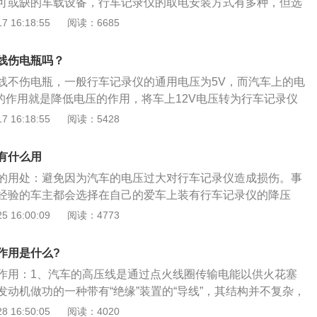
可或缺的车载设备，行车记录仪的取电安装方式有多种，但选
接保险盒，可以很好的隐藏电源线使车内保持美观。因为保险
 16:18:55
阅读：6685
所以就需要用到降压线。降压线接线方法如下：1、首先将行车记
位置固定好；2、连接降压线，走暗线，沿着A柱到门框密封条
线伤电瓶吗？
附近；3、打开保险盒，找到ACC插口，降压线红线接ACC，
线不伤电瓶，一般行车记录仪的通用电压为5V，而汽车上的电
险盒螺丝上即可。
线的作用就是降低电压的作用，将车上12V电压转为行车记录仪
如果选择接点烟器取电，则不需要用到降压线，可以直接用电源
 16:18:55
阅读：5428
即记录车辆行驶途中的影像及声音等相关资讯的仪器。安装行
记录汽车行驶全过程的视频图像和声音，可为交通事故提供证
有什么用
人，还可以用来记录征服艰难险阻的过程。
的用处：避免因为汽车的电压过大对行车记录仪造成损伤。事
经验的车主都会选择在自己的爱车上装有行车记录仪的降压
数的有经验的车主都会选择在自己的爱车上装有行车记录仪的
 16:00:09
阅读：4773
多时候的人们总是会小看这个降压线，但是这往往是非常错误
降压线的存在可以减少行车记录仪的损害，甚至可以延长行车
作用是什么?
。此外，车主最好就是给自己的爱车安装行车记录仪，因为这
作用：1、汽车的高压线是通过点火线圈传输电能以供火花塞
处理事故的时候更加简单。
发动机做功的一种带有“绝缘”装置的“导线”，其结构并不复杂，
外通过生产工艺在外部包上一层高强度绝缘体；2、能在较
 16:50:05
阅读：4020