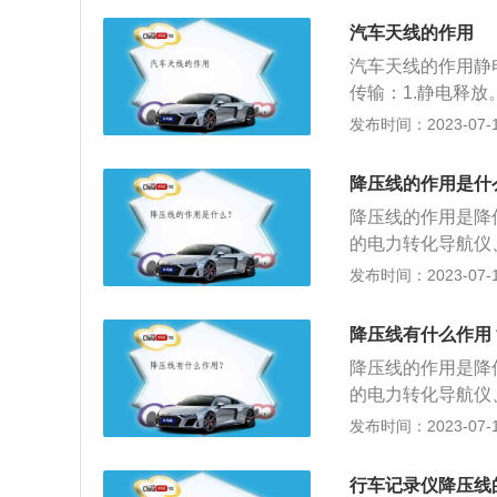
束编成的形式基本
汽车天线的作用
传送电信号，也要
汽车天线的作用静
防止对周围电路的
传输：1.静电释
术的普遍应用，电
时，汽车很容易产
发布时间：2023-07-17
大大增加，线束也
全和设备；2.加
地部署大量线束，
3.加强信号。汽
降压线的作用是什
车收音机、调频。
降压线的作用是降
饰功能。有些天线
的电力转化导航仪
线电波的传输。如
DVD或其他AV
发布时间：2023-07-17
电波并传输给汽车
安装在适当的位置
直到保险盒附近。
降压线有什么作用
拧在保险盒螺丝上
降压线的作用是降
的电力转化导航仪
DVD或其他AV
发布时间：2023-07-17
安装在适当的位置
直到保险盒附近。
行车记录仪降压线