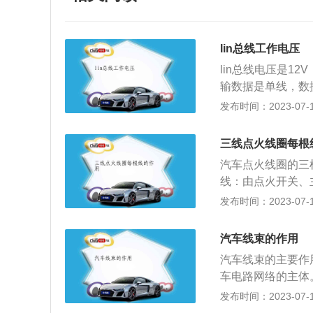
lin总线工作电压
lin总线电压是1
输数据是单线，数
电，从节点内配置3
发布时间：2023-07-17
而定义的一种低成
多路网络的一种补
三线点火线圈每根
用。LIN总线是基
汽车点火线圈的三
是UART中的一种特殊
线：由点火开关、
串行通讯网络，用
制信号线：是EC
发布时间：2023-07-17
车网络（例如CA
使用中，应当注意
在不需要CAN总
受潮;2、发动机
讯使用LIN总线
汽车线束的作用
避免其短路或搭铁
定义了开发工具和
汽车线束的主要作
布擦干，绝不能用
的节点同步时钟线
车电路网络的主体
会制定成标准。L
的接触件端子与电
发布时间：2023-07-17
低成本。
捆扎形成连接电路