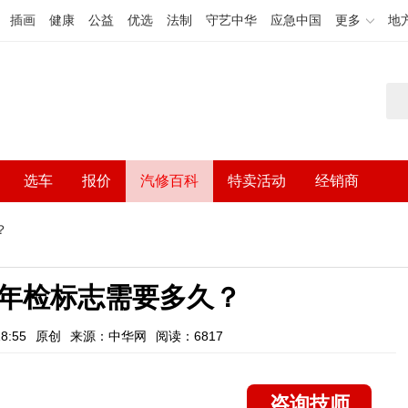
插画
健康
公益
优选
法制
守艺中华
应急中国
更多
地
选车
报价
汽修百科
特卖活动
经销商
？
年检标志需要多久？
8:55
原创
来源：中华网
阅读：6817
咨询技师