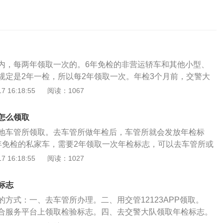
内，每两年领取一次的。6年免检的非营运轿车和其他小型、
规定是2年一检，所以每2年领取一次。年检3个月前，交警大
取检验标志。根据《机动车登记规定》第五十四条规定：机动
 16:18:55
阅读：1067
动车检验有效期满前三个月内向车辆管理所申请检验合格标
车、校车以外的机动车因故不能在登记地检验的，机动车所有
怎么领取
地车辆管理所申请检验合格标志。申请前，机动车所有人应当
地车管所领取。去车管所做年检后，车管所就会发放年检标
交通安全违法行为和交通事故处理完毕。申请时，机动车所有
年免检的私家车，需要2年领取一次年检标志，可以去车管所或
息并提交行驶证、机动车交通事故责任强制保险凭证、车船税
附近方便就在哪领取，靠近车管所就近去车管所，交警大队也
 16:18:55
阅读：1027
、机动车安全技术检验合格证明。车辆管理所应当自受理之日
方便。年检前，先处理好违章交好款，再带好行驶证、交强险
交的证明、凭证，核发检验合格标志。
人身份证去年检。在给车辆买交强险时，可以直接拿着交强险
标志
理免检验手续了，车辆交强险上面同时也有车船税的记录。注
方式：一、去车管所办理。二、用交管12123APP领取。
正本，正本以后车险理赔要用到的。汽车年检（或车辆年
合服务平台上领取检验标志。四、去交警大队领取年检标志。
取正式号牌和行驶证的车辆，每年一次按《机动车运行安全技