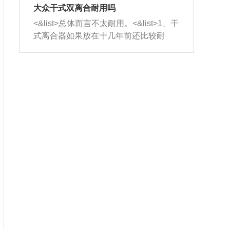
室，最后形成废气排出，就可以让三元
无法制作，需要将车辆送到修理厂或4s
造成烧机油。<&list>3、机油粘度。使用
大众干式双离合耐用吗
催化器得到清洗，排气管堵塞的情况就
店；<&list>2.车辆半轴套管防尘罩破
机油粘度过小的话，同样会有烧机油现
<&list>总体而言不太耐用。<&list>1、干
能够得到解决。
裂，破裂后会出现漏油现象，使半轴磨
象，机油粘度过小具有很好的流动性，
式离合器如果放在十几年前还比较耐
损严重，磨损的半轴容易损坏，产生异
容易窜入到气缸内，参与燃烧。<&list>
用，但是由于现在的汽车发动机动力输
响；<&list>3.稳定器的转向胶套和球头
4、机油量。机油量过多，机油压力过
出越来越高，使得干式离合器散热不足
老化，一般是使用时间过长造成的。解
大，会将部分机油压入气缸内，也会出
的缺陷也逐渐暴露出来。<&list>2、由于
决方法是更换新的质量好的转向橡胶套
现烧机油。<&list>5、机油滤清器堵塞：
干式双离合的工作环境暴露在空气中，
和球头。
会导致进气不畅，使进气压力下降，形
而离合器的散热也是通离合器罩上面的
成负压，使机油在负压的情况下吸入燃
几个小孔来进行散热。但是在行驶过程
烧室引起烧机油。<&list>6、正时齿轮或
中变速箱需要换挡，就不得不使得离合
链条磨损：正时齿轮或链条的磨损会引
器频繁工作。<&list>3、长时间的低速行
起气阀和曲轴的正时不同步。由于轮齿
驶以及过于频繁的启停，导致离合器的
或链条磨损产生的过量侧隙，使得发动
温度不断升高，而低速行驶时空气流动
机的调节无法实现：前一圈的正时和下
效率不高，无法将离合器中的热量有效
一圈可能就不一样。当气阀和活塞的运
的带走，导致离合器内部的温度不断升
动不同步时，会造成过大的机油消耗。
高，加速离合器的磨损。
解决方法：更换正时齿轮或链条。<&list
>7、内垫圈、进风口破裂：新的发动机
设计中，经常采用各种由金属和其他材