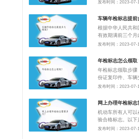
一、去车管所办理
发布时间：2023-07-17
术条件》进行的检
（2）带好相关材
养，使汽车经常处
完表格和所有资料
车辆年检标志提前
的材料：1、身份
根据中华人民共和
交强险副本原件；3
有效期满前三个月
步骤：用手机（苹果1
有人应当将涉及该
发布时间：2023-07-17
检标志流程：在手机
项： 申请时，机
车申领检验标志，
强制保险凭证、机
机动车免检车申领
年检标志怎么领取
日内，确认机动车
出示检验标志电子
年检标志领取步骤
子凭证有效性和机
份证复印件、车辆
骤：步骤1：在交
备好各种材料后，
发布时间：2023-07-17
业务办理页面机动
模板填写好就行，
志业务界面，在认
料，工作人员录完
网上办理年检标志
点击下一步按钮；
行驶证的车辆，每
的车辆号牌号码、
机动车所有人可以
汽车主要技术状况
片，随后点击下一
验合格标志。以下
汽车行驶安全。
点击下一步；步骤
当填写申请表并提
发布时间：2023-07-17
后点击完成即可。
术检验合格证明。