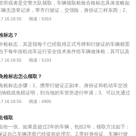
管所或者是交警大队领取，车辆领取检验合格标志具体攻略如
车辆无违章记录，带齐行驶证，交强险，身份证三样东西；2、
、步行到办审验大厅走进去；4、在柜台拿一份年审申请表填
 16:18:55
阅读：5353
本人，再填份委托书；5、把申请表和上述三样东西交给柜台
上去等，大概一分钟后，柜台人员会叫名字，然后就会交还给
检标志？
的行驶证和年审标志。
年检标志，其是指每个已经取得正式号牌和行驶证的车辆都需
当于每年按机动车运行安全技术条件给车辆做体检，其可以及
患，督促加强汽车的维护保养，减少交通事故的发生。年检的
 16:18:55
阅读：5193
动机、底盘、车身及其附属设备是否清洁、齐全、有效，漆面
、检验车辆的制动性、转向操纵性、灯光、排气及其他安全性
免检标志怎么领取？
是否经过改装、改型、改造，行驶证、号牌、车辆档案所有登
免检标志步骤：1、携带行驶证正副本、身份证和机动车交强
。
税纳税或免税证明，到当地的车管所进行申请；3、可以先通过
知后再前去办理；4、享受6年线上免检政策，只需要在当地车
 16:18:55
阅读：4905
信公众号进行申请填写相关资料。申领免检标志的条件：1、
册登记6年以内的非营运轿车和其他小型微型载客汽车；2、不
去领取
及7座以上车辆；3、不包括车辆出厂之日起，超过4年未办理注
会给一张。如果是超过2年的车辆，包括2年，领取方法如下：
、车辆在免检期间没有发生任何伤人交通事故；5、车辆处理完
，保证自己车辆违章已经提前处理完。2.带好身份证、车辆行驶