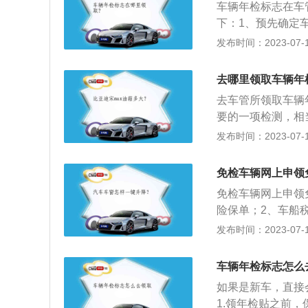
车辆年检标志在车
防伪性能较好。
下：1、预先确定
开车到车管所；3
发布时间：2023-07-17
写，如果不是车主
人员，退后到座位
去哪里领取车辆年
车主打印好年审章
去车管所领取车辆
要的一项检测，相
时消除车辆安全隐
发布时间：2023-07-17
内容：1、检查发
是否均匀美观；2
免检车辆网上申领
能；3、检验车辆
免检车辆网上申领
记是否与车况相符
险保单；2、车船
电话预约，接到通
发布时间：2023-07-17
管所网站或指定微
免检车辆范围为注
车辆年检标志怎么
包括面包车7座以
如果是新车，直接
册登记的车辆；4
1.领年检贴之前