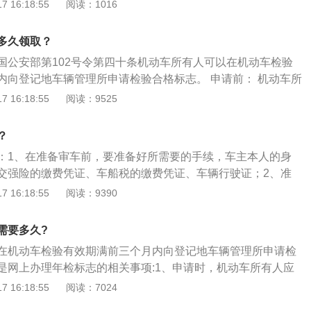
（1）领年检贴之前，保证自己车辆违章已经提前处理完；
 16:18:55
阅读：1016
验。目的在于检查汽车主要技术状况，督促加强汽车的维护保
料；（3）去车管所填写申请领取机动车检验标志表；（4）交
于完好状态，确保汽车行驶安全。
，等车管所工作人员录完，打印检验日期，就可领取。需准备
多久领取？
证原件，他人代办的话，代办人需携带自己的身份证原件；2、
国公安部第102号令第四十条机动车所有人可以在机动车检验
、车船税证明；4、行驶证原件；二、用交管12123APP领取
内向登记地车辆管理所申请检验合格标志。 申请前： 机动车所
3iOS15.5版本）在交管12123APP（v2.8.2版本）上申领免
车的道路交通安全违法行为和交通事故处理完毕。 注意事
 16:18:55
阅读：9525
上登录交管12123APP，点击更多，通过业务中心找到免检
动车所有人应当填写申请表并提交行驶证、机动车交通事故责任
进入免检车申领检验标志业务流程，用户可以为已备案的本人
动车安全技术检验合格证明。车辆管理所应当自受理之日起一
检验标志。在驾车遇到交通民警执法检查时，驾驶人可以主动
？
，审查提交的证明、凭证，核发检验合格标志。
凭证，民警将通过警务执法终端扫描电子凭证二维码，核查电
：1、在准备审车前，要准备好所需要的手续，车主本人的身
动车状态。三、在交通安全综合服务平台上领取检验标志步
交强险的缴费凭证、车船税的缴费凭证、车辆行驶证；2、准
通安全综合服务管理平台，点击首页业务办理选项；步骤2：在
要填写申请领取机动车检验标志表，车管所里面有模板，参照
 16:18:55
阅读：9390
车业务中，选择申领免检标志选项；步骤3：进入申领免检标
如果是他人办理的，要多填写一份；3、交完表格和所有的资
真阅读免检车申领检验标志业务须知后，勾选阅读并同意，并
后，打印检验日期，即可领取。年检指对已经领取正式号牌和
需要多久?
步骤4：在申领信息页面中，确认个人名下需要申领免检标志
年一次按机动车运行安全技术条件进行的检验，目的在于检查
检验有效期止等信息，并依次上传交强险凭证和车船税凭证照
在机动车检验有效期满前三个月内向登记地车辆管理所申请检
，督促加强汽车的维护保养，使汽车经常处于完好状态，确保
步；步骤5：在选择获取方式页面中，勾选不需要纸质凭证并
是网上办理年检标志的相关事项:1、申请时，机动车所有人应
6：在确认提交页面中，确认提交的信息是否有误。确认无误
交行驶证、机动车交通事故责任强制保险凭证、机动车安全技
 16:18:55
阅读：7024
四、去交警大队领取年检标志交警大队领取年检标志，注意，
2、年检标丢失可以补办，带好机动车行驶证、车主身份证的