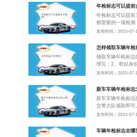
在去之前需要把所
原件复印件到车辆
年检标志可以提前
费，等候上线。检
说明补办原因，审
年检标志可以提前
查，检查其是否一
都需要的一项检测
气检测，由检测员
以及时消除车辆安
发布时间：2023-07-17
检测表去窗口交费
检的项目有：1、
线，还要再交一次
效，漆面是否均匀
凭行驶证领得。填
怎样领取车辆年检
他安全性能；3、
合格的章，有违章
领取车辆年检标志
案所有登记是否与
车、灯光、喇叭等
理完；2、带好身
就行。4、总检审
领取机动车检验标
发布时间：2023-07-17
交费，领取标志即
印检验日期就可领
必须要的一项检测
新车车辆年检标志
安全隐患，督促加
新车车辆年检标志
交警大队领取即可
检合格标志颜色也
发布时间：2023-07-17
常都会查看，如果
强险保单和保险标
车辆年检标志在哪
主要文字采用了国