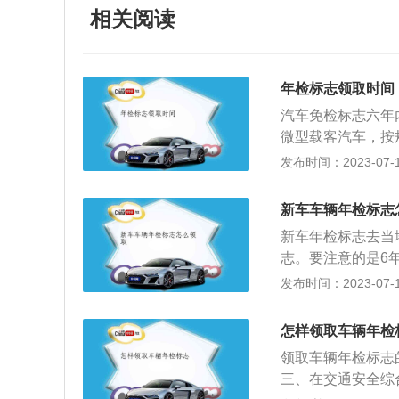
相关阅读
年检标志领取时间
汽车免检标志六年
微型载客汽车，按
队会发通知提醒领
发布时间：2023-07-17
车所有人可以在机
志。除大型载客汽
新车车辆年检标志
人可以向车辆所在
新车年检标志去当
将涉及该车的道路
志。要注意的是6
人应当确认申请信
者交警大队，看你
发布时间：2023-07-17
纳税或者免税证明
可以领取只要路程
起一日内，审查提
保单副本、车主本
怎样领取车辆年检
的副本就可以去办
领取车辆年检标志的
意不要给车管所留
三、在交通安全综
检），指对已经领