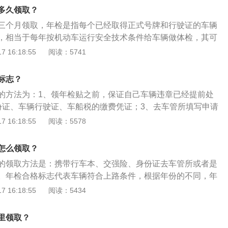
有的违章处理清楚。具体的操作流程如下:1、先排队交检测
落户城市的车管所或者检测线办理，需要填写一张补办申请表
多久领取？
测前会有工作人员进行初检，主要是对发动机号与行驶证的检
核通过之后现场打印新的年检标。
三个月领取，年检是指每个已经取得正式号牌和行驶证的车辆
致。再简单看下外观、车况等，然后填写尾气检测表。2、尾
，相当于每年按机动车运行安全技术条件给车辆做体检，其可
开车上线，一般新车都很容易合格，过关后，拿到合格的尾气
全隐患，督促加强汽车的维护保养，减少交通事故的发生。年
 16:18:55
阅读：5741
领取尾气合格标就行。若是不合格，则需重新检查，重新上
检查发动机、底盘、车身及其附属设备是否清洁、齐全、有
检测费。3、查询窗口，领取并填写机动车定期检验登记表，
美观；2、检验车辆的制动性、转向操纵性、灯光、排气及其
好表后，交给工作人员查询违章记录，没问题的话会给盖检验
标志？
检验车辆是否经过改装、改型、改造，行驶证、号牌、车辆档
的，需拿着违章通知单处理违章。其他外观检验，大致包括刹
的方法为：1、领年检贴之前，保证自己车辆违章已经提前处
车况相符。
内容，没问题的话，排队等候上线检测，最后都完成后盖个章
份证、车辆行驶证、车船税的缴费凭证；3、去车管所填写申请
核，都过关了，准备身份证复印件，到大厅总检处签字盖章。
志表；4、交完表格和所有资料，等车管所工作人员录完，打
 16:18:55
阅读：5578
可。
取。车辆年检就是指每个已经取得正式号牌和行驶证的车辆都
，相当于每年一次给车辆做体检。车辆年检可以及时消除车辆
怎么领取？
强汽车的维护保养，减少交通事故的发生。
的领取方法是：携带行车本、交强险、身份证去车管所或者是
。年检合格标志代表车辆符合上路条件，根据年份的不同，年
会不同，目的就是为了方便区分。交强险标志交警上路差车通
 16:18:55
阅读：5434
车辆没有或强险到期，由公安交管部门扣留机动车并处罚。交
志上皆注有中国保险监督管理委员会监制字样，保单呈褐色，
里领取？
际上先进的红色荧光防伪油墨，文字下横线由微缩文字组成，