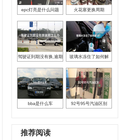
epc灯亮是什么问题
火花塞更换周期
驾驶证到期没有换,逾期
玻璃水冻住了如何解
怎么办??
决？
bba是什么车
92号95号汽油区别
推荐阅读