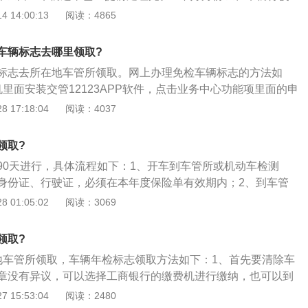
车辆状态为正常。
凭证。3.去车管所填写申请领取机动车检验标志表。4.交完表
 14:00:13
阅读：4865
车管所工作人员录完，打印检验日期，就可领取。免检车辆去
的步骤如下：1、免年检前提前处理完自己车辆的违章，可去
车辆标志去哪里领取?
且缴纳罚款过后，需等几天再去办理免年检的手续，因为缴纳
标志去所在地车管所领取。网上办理免检车辆标志的方法如
作时间的。2、准备好需要的手续。如：车主自己的身份证复
里面安装交管12123APP软件，点击业务中心功能项里面的申
的缴费凭证、车船税的缴费凭证、车辆行驶证等。3、交强险
2、选择需要申领免检标志的机动车，对于交强险和车船税联
 17:18:04
阅读：4037
给车辆买交强险时，可直接拿着交强险的副本去办理免检验手
，分别进入两个不同的业务操作流程；3、需要验证车子的交
面同时也会有车船税的记录。注意：不要给车管所留正本，正
通过以后车辆信息没有问题，邮寄地址也正确即可完成申领；
用到的。4、费用问题。机动车年检不上线，是不缴纳其它费
领取?
强险和车船税联网没有通过此时我们需要自己上传交强险以及
，所以车管所不会收取任何的费用。5、填写申请表。准备好
90天进行，具体流程如下：1、开车到车管所或机动车检测
完好邮寄地址即可。
写申请领取机动车检验标志表，车管所里边有模板，参照模板
身份证、行驶证，必须在本年度保险单有效期内；2、到车管
是他人办理的，要多填写一份。6、领取检验合格标志。交完
申请表。然后将表格和其他材料交给工作人员并支付检车费
 01:05:02
阅读：3069
，工作人员录完后，打印检验日期，收到检验合格标志。
由工作人员到外面进行车辆外观检查，准备灭火器和警示三角
立即上线进行检测，在线检测车完成后，再返回大厅，到指定
领取?
表；4、带合格表到指定窗口领取年度审核贴纸和环保检测合
地车管所领取，车辆年检标志领取方法如下：1、首先要清除车
领取年检标志时应交一份行驶证复印件，可提前准备好；5、
章没有异议，可以选择工商银行的缴费机进行缴纳，也可以到
要过期了，过期一次罚款200元，扣3分。检车前还要检查车辆
款（部分执法站只能付现金）；2、带好身份证、行驶证、机
 15:53:04
阅读：2480
有违章信息要先处理完，否则不能通过年检。