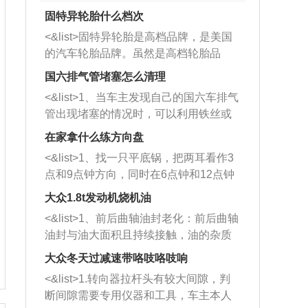
固特异轮胎什么档次
<&list>固特异轮胎是高档品牌，是美国
的汽车轮胎品牌。虽然是高档轮胎品
牌，但是中高低端的轮胎都有生产，这
国六排气管堵塞怎么清理
也是为了更好的开拓市场。
<&list>1、当车主发现自己的国六车排气
管出现堵塞的情况时，可以利用铁丝或
者是细棍，直接将杂物给取出来，如果
在家拿什么练方向盘
堵塞情况比较严重，也可以采取应急措
<&list>1、找一只平底锅，把两耳看作3
施。 <&list>2、直接利用木棍将所有的
点和9点钟方向，同时在6点钟和12点钟
杂物推到排气管里面的位置处，然后将
方向做一个标记。 <&list>2、双手握住
三元催化器拆解开，就可以将堵塞的东
大众1.8t发动机烧机油
平底锅两耳，然后往左打半圈、一圈、
西取出来。但如果是因为积碳过多引起
<&list>1、前后曲轴油封老化：前后曲轴
一圈半的练习，往右同样也要打相同的
的堵塞，就需要将三元催化器泡在草酸
油封与油大面积且持续接触，油的杂质
圈数。 <&list>3、最后强调要反复练
中进行清洗。 <&list>3、也可以利用清
和发动机内持续温度变化使其密封效果
习，这样就可以形成肌肉记忆，在真实
大众冬天过减速带咯吱咯吱响
洗剂对堵塞的情况得到解决，将清洗剂
逐渐减弱，导致渗油或漏油。<&list>2、
驾驶车辆时，不需要记忆也能打好方
放在燃油箱中，与燃油混合后，车辆启
<&list>1.转向器拉杆头有较大间隙，判
活塞间隙过大：积碳会使活塞环与缸体
向。
动时，就可以和汽油一起进入到燃烧
断间隙需要专用仪器和工具，车主本人
的间隙扩大，导致机油流入燃烧室中，