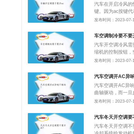
汽车在开启冷风的
并将制冷剂输送到
键。因为ac按键
蒸发箱，被冷却的
缩机。汽车空调不
发布时间：2023-07-17
以吹出冷风。冬天
用冷风的过程中，
暖风，而达到制暖
定要开启ac按键
水箱的温度还很低
车空调制冷要不要
在使用冷风时，需
负担，耽误了发动
汽车开空调冷风需
到冷风区域，经过
升至正常温度，一
缩机的控制按钮，
低挡即可。在冬季
打开A/C开关，
环，是来自于发动
发布时间：2023-07-17
常容易起雾，起雾
置和通风换气装置
调暖风是不需要打
开启ac按键，加
便于操作，是国际
车，则还要充分利
汽车空调开AC异
有所不同。轿车广
质量，以及辅助保
风散热器、离心式
汽车空调开AC异
如车辆正处于堵车
曲轴驱动，而一旦
内循环功能，从而
导致皮带打滑，从
发布时间：2023-07-17
沉、热空气上升的
空调压缩机便随之
下。3、暴晒后不
的异响。风道存在
种情况后，不要立
汽车冬天开空调要
反复的旋转并撞击
空调。
汽车冬天开空调不
冷却系统给发动机