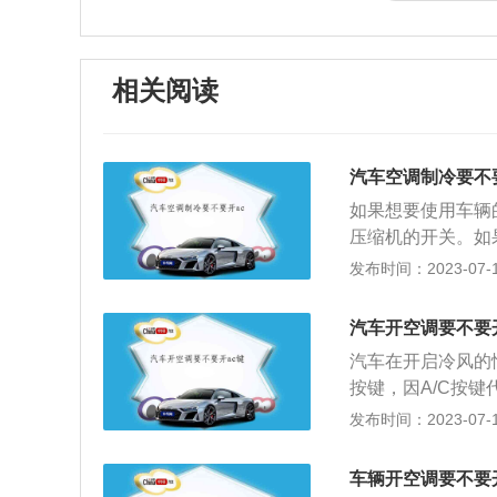
相关阅读
汽车空调制冷要不
如果想要使用车辆
压缩机的开关。如
开启制冷功能，出
发布时间：2023-07-17
不要在车辆刚启动
2-3分钟后再开
汽车开空调要不要
关闭后，熄灭车辆
汽车在开启冷风的
但是车主也不能长
按键，因A/C按
的使用寿命。
压缩机。汽车空调
发布时间：2023-07-17
冷、加热、换气和
劳强度，提高行车
车辆开空调要不要开
器可以结合，此时