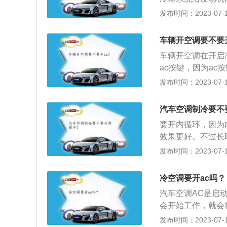
用暖风时，风扇停
发布时间：2023-07-17
暖风属于废物再利
车启动时发动机开
车辆开空调要不要
调，同时把空气循
车辆开空调在开启
环即可。
ac按键，因为a
调压缩机，暖风不
发布时间：2023-07-17
冷凝器、蒸发器、
部件之一，在开启
汽车空调制冷要不
工作，输送的是正
要开内循环，因为
效果更好。不过长
脑涨。应当开一会
发布时间：2023-07-17
气质量。循环模式
从车外进风，而内
冷空调要开ac吗？
模式切换：当车外
汽车空调AC是启
更新，车内的空气
会开始工作，就会
环。
面检查空调：夏季
发布时间：2023-07-17