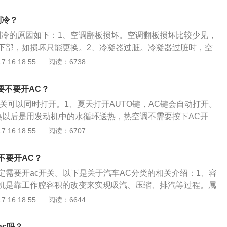
否过脏、散热器是否有异物等。2、注意空调的清洗：空调滤
因为春天沙尘较多，柳絮飘飞，这些都会沾在滤清器上，容易
制冷？
产生霉味，另外，冷凝器也要定时清洗，而且要将水箱拆下
制冷的原因如下：1、空调翻板损坏。空调翻板损坏比较少见，
。3、定期开放大风量：空调使用时会吸进很多灰尘，定期开
下部，如损坏只能更换。2、冷凝器过脏。冷凝器过脏时，空
内表面的浮尘吹出来，这是保持空调清洁的一种简单的方法。
导致空调制冷效果不好，所以需要定期清洗。3、空调压缩
 16:18:55
阅读：6738
的风道清洗液进行杀菌、清理和除异味。
阀损坏。空调压缩机不容易损坏，而节流阀和膨胀阀出现故障
良，需前往4s店维修。4、压缩机驱动皮带老化松弛。制冷剂
要不要开AC？
传的运动部件，驱动带松弛会导致压缩机工作打滑，当空调工
开关可以同时打开。1、夏天打开AUTO键，AC键会自动打开。
动机皮带。5、缺少冷媒。汽车空调在使用两到三年之后需要
热以后是用发动机中的水循环送热，热空调不需要按下AC开
车空调有密封装置，也会有冷媒慢慢流失，空调管道或冷凝器
C键的作用：1、夏季想要吹冷风，就要打开AC，使压缩机工作
 16:18:55
阅读：6707
导致冷媒损耗。
车内降温。2、冬季需要吹暖风，汽车空调的暖风不是靠压缩
靠发动机的水温来提供热源。
不要开AC？
定需要开ac开关。以下是关于汽车AC分类的相关介绍：1、容
机是靠工作腔容积的改变来实现吸汽、压缩、排汽等过程。属
往复式压缩机和回转式压缩机。速度型压缩机是靠高速旋转的
 16:18:55
阅读：6644
气做功，压力升高，并完成输送蒸气的任务。属于这类压缩机的有
缩机，常用的是离心式压缩机。2、螺杆式：螺杆式压缩机是
ac吗？