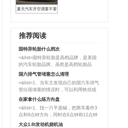
夏天汽车开空调要不要
开AC
推荐阅读
固特异轮胎什么档次
<&list>固特异轮胎是高档品牌，是美国
的汽车轮胎品牌。虽然是高档轮胎品
牌，但是中高低端的轮胎都有生产，这
国六排气管堵塞怎么清理
也是为了更好的开拓市场。
<&list>1、当车主发现自己的国六车排气
管出现堵塞的情况时，可以利用铁丝或
者是细棍，直接将杂物给取出来，如果
在家拿什么练方向盘
堵塞情况比较严重，也可以采取应急措
<&list>1、找一只平底锅，把两耳看作3
施。 <&list>2、直接利用木棍将所有的
点和9点钟方向，同时在6点钟和12点钟
杂物推到排气管里面的位置处，然后将
方向做一个标记。 <&list>2、双手握住
三元催化器拆解开，就可以将堵塞的东
大众1.8t发动机烧机油