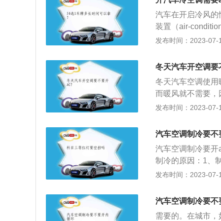
一种回转式容积式
汽车在开启冷风的
入、压缩和排气过
装置（air-cond
气。后来汽缸内喷
度、空气清洁度及
发布时间：2023-07-17
是制冷压缩机中主
境，减少旅途疲劳
杆压缩机习惯上称
用的通风装置。2
冬天汽车开空调要
置充分利用了汽车
冬天汽车空调使用
化汽车空调系统。
而暖风就不需要，
是冷暖一体式空调
厢，所以开冷风会
发布时间：2023-07-17
AC的介绍：1、
当然不用开AC，
汽车空调制冷要不
的热循环，把通过
汽车空调制冷要开
热，车辆刚启动防
制冷的原因：1、
C是制冷键，也是
冷剂循环不良；3
发布时间：2023-07-17
要“制冷”，汽车
加空调制冷剂；2
部件是否有损导致
汽车空调制冷要不
汽车空调的作用：
需要的。在城市，如
却液、废弃的余热