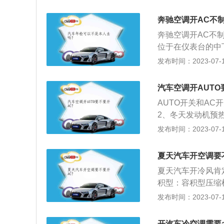
冷液及空调滤芯是
清器要定期更换，
奔驰空调开AC不
滋长细菌，使空调
奔驰空调开AC不
来，清洗才能彻底
位于在仪表台的中
大风能将空调风道
调散热就会变差，
发布时间：2023-07-17
另外，也要用专用
机、节流阀或膨胀
会导致空调使用不
汽车空调开AUTO
是依靠空调压缩机
AUTO开关和AC
作不良时要检查发
2、冬天发动机预
添加一次冷媒，汽
关。以下是关于A
发布时间：2023-07-17
有泄漏的地方也会
制冷，这样才能使
机制热的，而是依
夏天汽车开空调要
夏天汽车开冷风肯
积型：容积型压缩
于这类压缩机的有
发布时间：2023-07-17
T作I1"轮对蒸
离心式和轴流式压
开汽车冷空调需要