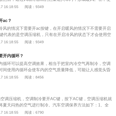
转，热风口关闭，散出的热量就会完全散入大气中，所以汽车
 16:18:55
阅读：9349
用，不会耗费油量。寒冷的季节需要快速提升车内温度，当汽
始预热，等发动机温度指针指到中间位置后，先打开暖风空
开ac？
环设置为外循环。等待2至3分钟后，再将空气循环设置为内循
冷风的情况下需要开ac按键，在开启暖风的情况下不需要开启
c按键代表的是空调压缩机，只有在开启冷风的状态下才会使用空
需要使用空调压缩机。汽车空调不仅有空调压缩机，同时还有
 16:18:55
阅读：9349
膨胀阀等，在使用冷风的过程中，压缩机是制冷系统重要的零
冷风的状态下一定要开启ac按键，否则空调系统只是鼓风机在
要开内循环？
常温度的空气。
内循环可以提高空调效果，相当于把室内冷空气再制冷，空调
时间使用内循环会使车内的空气质量降低，可能让人感觉头昏
儿内循环就使用几分钟外循环，让新鲜空气进入车内，改善空
 16:18:55
阅读：8456
介绍：汽车空调一般都有内外循环开关，采用外循环时，空调
循环则是车内空气循环使用。内循环、外循环最好交替使用。
空气好、空气质量高的时候可以使用外循环，没有外面空气的
动空调压缩机，空调制冷要开AC键，按下AC键，空调压缩机就
会逐渐浑浊。而车外空气差、废气多、温度高时可以使用内循
将夏天闷热的空气进行制冷。汽车空调保养方法如下：1、全
首次使用空调时应先检查一下空调系统，如通过储液罐检查制
 16:18:55
阅读：6790