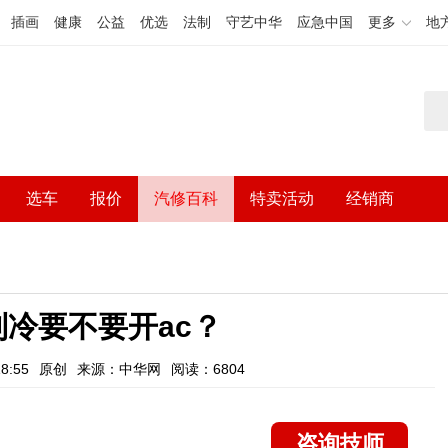
插画
健康
公益
优选
法制
守艺中华
应急中国
更多
地
选车
报价
汽修百科
特卖活动
经销商
冷要不要开ac？
8:55
原创
来源：中华网
阅读：6804
咨询技师