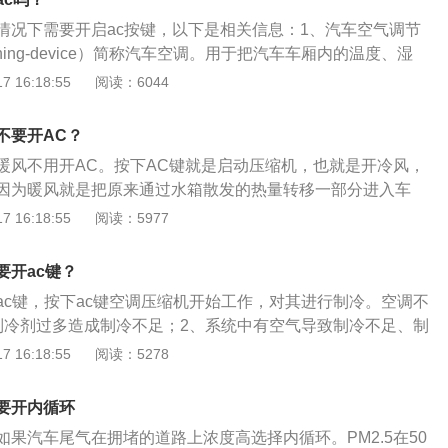
压缩机。利用螺杆的齿槽容积和位置的变化来完成蒸气的吸
情况下需要开启ac按键，以下是相关信息：1、汽车空气调节
程。无油螺杆压缩机在本世纪三十年代问世，主要用于压缩空
itioning-device）简称汽车空调。用于把汽车车厢内的温度、湿
油的螺杆式压缩机出现，性能得到提高，喷油式螺杆压缩机已
空气流动调整和控制在最佳状态，为乘员提供舒适的乘坐环
 16:18:55
阅读：6044
要机种之一。螺杆式压缩机分为双螺杆和单螺杆两大类，双螺
；为驾驶员创造良好的工作条件，对确保安全行车起到重要作
为螺杆式压缩机。
、一般包括制冷装置、取暖装置和通风换气装置。这种联合装
不要开AC？
内部有限的空间，结构简单，便于操作，是国际上流行的现代
暖风不用开AC。按下AC键就是启动压缩机，也就是开冷风，
不同类型空调系统的布置方式有所不同。当前轿车广泛采用的
因为暖风就是把原来通过水箱散发的热量转移一部分进入车
系统。
抵消掉一部分发动机动力，暖风则不会影响动力。以下是关于
 16:18:55
阅读：5977
AC键是启动压缩机的，压缩机是给冷媒（氟）压力的。想开暖风
只需调节风量按钮就可以吹出暖风。这时的暖风是利用汽车内部
要开ac键？
水箱散发的热量转移进车厢，还不会增加任何油耗。暖风要预
ac键，按下ac键空调压缩机开始工作，对其进行制冷。空调不
冻液温度低，需要开一段时间，鼓风机才能送暖风进来。2、A
制冷剂过多造成制冷不足；2、系统中有空气导致制冷不足、制
空调最需要做工，也最废油的键。而空调的热风，根本不需
、制冷剂过少；4、压缩机故障。空调不制冷的解决方法：1、
 16:18:55
阅读：5278
完全可以通过发动机工作所产生的热量使空调运作。
、检查汽车空调系统中的管路、空调泵、冷凝器、蒸发箱一些
制冷剂的泄漏；3、检查压缩机；4、清洗或者更换空调滤芯。
要开内循环
1、利用制冷剂的不断变换循环达到制冷效果；2、用发动机冷
果汽车尾气在拥堵的道路上浓度高选择内循环。PM2.5在50
或燃烧器燃烧产生热量，作为取暖的热源通过加热器加热，由