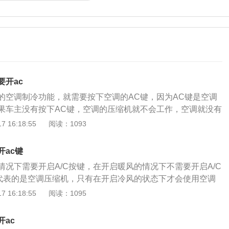
要开ac
的空调制冷功能，就需要按下空调的AC键，因为AC键是空调
果车主没有按下AC键，空调的压缩机就不会工作，空调就没有
风口吹出来的就是自然风。车主在使用空调时需要注意，尽量
 16:18:55
阅读：1093
时，就按下AC键，打开制冷功能，需要先将车辆启动后，通风
启空调。车辆在关闭时，一定要先关闭AC键，将空调的制冷功能
开ac键
的发动机。虽然开启制冷功能后，车辆的温度会迅速的下降，
情况下需要开启A/C按键，在开启暖风的情况下不需要开启A/C
时间的开启空调，容易导致车辆的冷凝器压力过大，减少空调
键代表的是空调压缩机，只有在开启冷风的状态下才会使用空调
是指安装在汽车上的空气调节装置，能对车厢内空气进行制
 16:18:55
阅读：1095
空气净化，为乘车人员提供舒适的乘车环境，降低驾驶员的疲
安全。空调的制冷原理：按下A/C按钮后，空调压缩机的离合
ac
发动机会带动压缩机运行，压缩机运行时可以不断压缩制冷剂