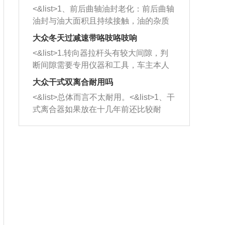
平底锅两耳，然后往左打半圈、一圈、
西取出来。但如果是因为积碳过多引起
<&list>1、前后曲轴油封老化：前后曲轴
一圈半的练习，往右同样也要打相同的
的堵塞，就需要将三元催化器泡在草酸
油封与油大面积且持续接触，油的杂质
圈数。 <&list>3、最后强调要反复练
中进行清洗。 <&list>3、也可以利用清
和发动机内持续温度变化使其密封效果
习，这样就可以形成肌肉记忆，在真实
大众冬天过减速带咯吱咯吱响
洗剂对堵塞的情况得到解决，将清洗剂
逐渐减弱，导致渗油或漏油。<&list>2、
驾驶车辆时，不需要记忆也能打好方
放在燃油箱中，与燃油混合后，车辆启
<&list>1.转向器拉杆头有较大间隙，判
活塞间隙过大：积碳会使活塞环与缸体
向。
动时，就可以和汽油一起进入到燃烧
断间隙需要专用仪器和工具，车主本人
的间隙扩大，导致机油流入燃烧室中，
室，最后形成废气排出，就可以让三元
无法制作，需要将车辆送到修理厂或4s
造成烧机油。<&list>3、机油粘度。使用
大众干式双离合耐用吗
催化器得到清洗，排气管堵塞的情况就
店；<&list>2.车辆半轴套管防尘罩破
机油粘度过小的话，同样会有烧机油现
<&list>总体而言不太耐用。<&list>1、干
能够得到解决。
裂，破裂后会出现漏油现象，使半轴磨
象，机油粘度过小具有很好的流动性，
式离合器如果放在十几年前还比较耐
损严重，磨损的半轴容易损坏，产生异
容易窜入到气缸内，参与燃烧。<&list>
用，但是由于现在的汽车发动机动力输
响；<&list>3.稳定器的转向胶套和球头
4、机油量。机油量过多，机油压力过
出越来越高，使得干式离合器散热不足
老化，一般是使用时间过长造成的。解
大，会将部分机油压入气缸内，也会出
的缺陷也逐渐暴露出来。<&list>2、由于
决方法是更换新的质量好的转向橡胶套
现烧机油。<&list>5、机油滤清器堵塞：
干式双离合的工作环境暴露在空气中，
和球头。
会导致进气不畅，使进气压力下降，形
而离合器的散热也是通离合器罩上面的
成负压，使机油在负压的情况下吸入燃
几个小孔来进行散热。但是在行驶过程
烧室引起烧机油。<&list>6、正时齿轮或
中变速箱需要换挡，就不得不使得离合
链条磨损：正时齿轮或链条的磨损会引
器频繁工作。<&list>3、长时间的低速行
起气阀和曲轴的正时不同步。由于轮齿
驶以及过于频繁的启停，导致离合器的