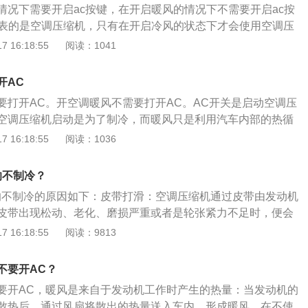
情况下需要开启ac按键，在开启暖风的情况下不需要开启ac按
蒸发箱内，制冷剂在蒸发箱内不断膨胀吸热。制冷剂可以冷却
代表的是空调压缩机，只有在开启冷风的状态下才会使用空调压
蒸发箱可以冷却鼓风机吹来的风，这样汽车空调的出风口就可
仅有空调压缩机，同时还有冷凝器、蒸发器、膨胀阀等，在使
 16:18:55
阅读：1041
不需要开A/C，因为汽车制暖是通过汽车自身发动机发热产生
压缩机是制冷系统重要的零部件之一，在开启冷风的状态下一
的效果。介绍汽车开暖风的正常方法：冬天发动机刚刚启动，
，否则空调系统只是鼓风机在工作，输送的是正常温度的空气。
，打开空调不仅不会快速提升车内温度，反而增加了发动机的
开AC
要打开空调开关。将挡位调到高挡，然后将温度控制旋钮旋转
机温度的正常提升。汽车启动，大约8分钟到15分钟后，水温
要打开AC。开空调暖风不需要打开AC。AC开关是启动空调压
一段时间之后，等到车内的温度下降之后，将空调的挡位调到
般水温升到70摄氏度左右，即可打开暖风。打开车内暖气不需
空调压缩机启动是为了制冷，而暖风只是利用汽车内部的热循
使用暖风时，由于外界的温度较低，车内的温度较高，车窗非
因为会启动压缩机，也就是开冷气。一般包括制冷装置、取暖装
机工作时产生的热量，根本不需要启动空调压缩机。所以开空
 16:18:55
阅读：1036
的原因往往是车辆内外温差过大所造成的，在这种状态下可以
。这种联合装置充分利用了汽车内部有限的空间，结构简单，
开AC的。汽车空调使用技巧：1、内外循坏切换：长时间行
快玻璃除雾的速度，但是会消耗汽车的一部分燃油。
上流行的现代化汽车空调系统。不同类型空调系统的布置方式
用空调的内外循环功能。其实内外循环功能就是控制车内空气
响不制冷？
泛采用的是冷暖一体式空调系统。其布置形式是将蒸发器、暖
温的作用。因此，车主要懂得根据车辆所处的环境来选择，比
鼓风机、操纵机构等组装在一起，称为空调器总成。
响不制冷的原因如下：皮带打滑：空调压缩机通过皮带由发动机
的闹市区，为了避免汽车尾气等进入车内，车主可以使用空调
皮带出现松动、老化、磨损严重或者是轮张紧力不足时，便会
保证车内空气不被污染。2、控制出风口方向：基于冷空气下
而发出丝丝的异响。空调压缩机故障：当车辆开启AC开关时，
 16:18:55
阅读：9813
原理，可以遵循开冷气时出风口向上，开暖气时将出风口向
开始运转，而如果当空调压缩机损坏时，便有可能会发出丝丝
要立马开空调：汽车暴晒后，车内温度一般都会很高。遇到这
异物：当空调系统风道存在异物时，异物便会随着鼓风机气流
即启动空调，最好是先打开窗户通风，等热气排出后再上车开
不要开AC？
空气滤芯，从而发出丝丝的异响。
要开AC，暖风是来自于发动机工作时产生的热量：当发动机的
散热后，通过风扇将散出的热量送入车内，形成暖风。在不使