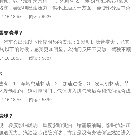
油耗。以下是相关资料：1、久而久之，滤芯的过滤能力会变
。
堵塞，会影响燃油压力，供不上油另一方面，会使部分油中杂
气门阀，缸内影响发动机正常工作；2、如果使用的汽油油质
 16:18:55
阅读：6026
的使用寿命会长些；3、经常检查一下看滤芯是否脏，如果脏
油滤芯脏了不换会影响汽油的正常供油量，从而影响汽车动力
需要清理？
要提醒的是：要经常放汽油滤杯中的水或杂质，以免影响进入
，汽车会出现以下比较明显的表现：1.发动机噪音变大，尤其
芯过早变脏。
0转以下的时候，感受更加明显。2.油门反应不灵敏，驾驶不顺
觉有滞后现象，空挡猛踩油门后，发动机转速上升缓慢。3.怠
 16:18:55
阅读：5887
步很容易抖动，低档位低转速升档有轻微缺缸现象。以下是关
清洗时间：每隔4-6万公里清洗一次。2.价格：4S店内的清洗价
？
法有：1、车辆怠速抖动；2、加速过慢；3、发动机抖动。节
入发动机的一道可控阀门，气体进入进气管后会和汽油混合成
燃烧做功。节气门上接空气滤清器，下接发动机缸体。清洗节
 16:18:55
阅读：5390
、关闭点火开关，拆掉电瓶负极；2、依次拆掉油门线、进气软
螺丝；3、用清洗剂对节气门清洗，清洗不到的地方用棉线进
表现？
现：轻度影响燃烧、重度影响供油、堵塞喷油嘴、影响汽油压
加速无力。汽油滤芯很脏的话，肯定是没有办法保证燃油进入