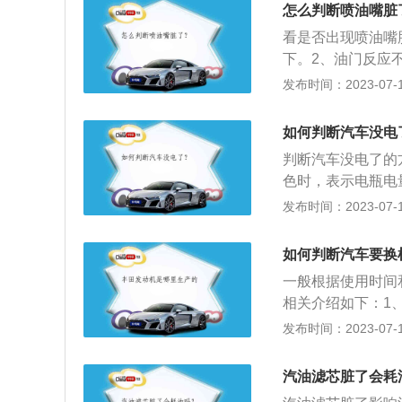
换。汽车空气滤芯
怎么判断喷油嘴脏
气，发动机在工作
看是否出现喷油嘴
有经过空气滤芯过
下。2、油门反应
塞与气缸之间，会
表指针上升感觉缓
发布时间：2023-07-17
5、12档低转速
原理：喷油嘴是个
如何判断汽车没电
打开喷孔，燃油经
判断汽车没电了的
利于燃烧充分。2
色时，表示电瓶电
化油器式汽油机的
不足需要充电，当
发布时间：2023-07-17
喷嘴。
2、测量电瓶的静
在发动机没有启动的
如何判断汽车要换
之间。如果测量的电
一般根据使用时间
V，说明电瓶的电
相关介绍如下：1
果是半合成机油，
发布时间：2023-07-17
项性能都会下降，
的磨损。在更换机
汽油滤芯脏了会耗
更换机油时，建议