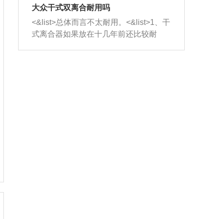
室，最后形成废气排出，就可以让三元
无法制作，需要将车辆送到修理厂或4s
造成烧机油。<&list>3、机油粘度。使用
大众干式双离合耐用吗
催化器得到清洗，排气管堵塞的情况就
店；<&list>2.车辆半轴套管防尘罩破
机油粘度过小的话，同样会有烧机油现
<&list>总体而言不太耐用。<&list>1、干
能够得到解决。
裂，破裂后会出现漏油现象，使半轴磨
象，机油粘度过小具有很好的流动性，
式离合器如果放在十几年前还比较耐
损严重，磨损的半轴容易损坏，产生异
容易窜入到气缸内，参与燃烧。<&list>
用，但是由于现在的汽车发动机动力输
响；<&list>3.稳定器的转向胶套和球头
4、机油量。机油量过多，机油压力过
出越来越高，使得干式离合器散热不足
老化，一般是使用时间过长造成的。解
大，会将部分机油压入气缸内，也会出
的缺陷也逐渐暴露出来。<&list>2、由于
决方法是更换新的质量好的转向橡胶套
现烧机油。<&list>5、机油滤清器堵塞：
干式双离合的工作环境暴露在空气中，
和球头。
会导致进气不畅，使进气压力下降，形
而离合器的散热也是通离合器罩上面的
成负压，使机油在负压的情况下吸入燃
几个小孔来进行散热。但是在行驶过程
烧室引起烧机油。<&list>6、正时齿轮或
中变速箱需要换挡，就不得不使得离合
链条磨损：正时齿轮或链条的磨损会引
器频繁工作。<&list>3、长时间的低速行
起气阀和曲轴的正时不同步。由于轮齿
驶以及过于频繁的启停，导致离合器的
或链条磨损产生的过量侧隙，使得发动
温度不断升高，而低速行驶时空气流动
机的调节无法实现：前一圈的正时和下
效率不高，无法将离合器中的热量有效
一圈可能就不一样。当气阀和活塞的运
的带走，导致离合器内部的温度不断升
动不同步时，会造成过大的机油消耗。
高，加速离合器的磨损。
解决方法：更换正时齿轮或链条。<&list
>7、内垫圈、进风口破裂：新的发动机
设计中，经常采用各种由金属和其他材