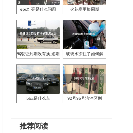
epc灯亮是什么问题
火花塞更换周期
驾驶证到期没有换,逾期
玻璃水冻住了如何解
怎么办??
决？
bba是什么车
92号95号汽油区别
推荐阅读