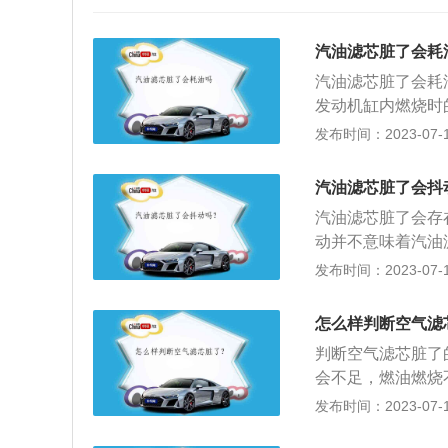
汽油滤芯脏了会耗
汽油滤芯脏了会耗
发动机缸内燃烧时
多沉淀出来，甚至
发布时间：2023-07-17
汽油的流动性肯定
影响部分零件的使
汽油滤芯脏了会抖
少，通常汽车每行驶
汽油滤芯脏了会存
据实际情况来做决
动并不意味着汽油
也是需要将其替换
动机性能，包括加
发布时间：2023-07-17
滤也得更换的。而
油滤芯堵塞症状有
现漏油的情况。
芯出现故障堵塞之
怎么样判断空气滤
速或者换挡的时候
判断空气滤芯脏了
障导致供油不顺畅
会不足，燃油燃烧
时候出现耸车现象
响声发闷、加速反
发布时间：2023-07-17
动，也是汽油滤芯
芯表面的灰尘清理