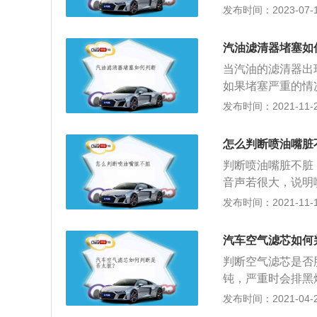
发动机缸内燃烧时
发布时间：2023-07-17
有效保护作用，通常
体还是要根据实际
汽油滤清器堵塞如
明显变黑的时候，
当汽油的滤清器出
如果堵塞严重的情
器。燃油滤清器分
发布时间：2021-11-23
器。燃油滤清器的
受颗粒物磨损，燃
怎么判断喷油嘴脏
燃油系统，减少各
判断喷油嘴脏不脏
的结构和机油滤清
音声若很大，说明
比机油滤清器高。
起步时容易发抖震
发布时间：2021-11-10
磁阀，将燃油喷入
采用油品差的燃油
汽车空气滤芯如何
会导致汽车的油耗
判断空气滤芯是否
列的故障出现。不
钝，严重时会排黑
功率，长时间造成
足，严重时，启动
发布时间：2021-04-28
塞，影响汽车的安
或不热；4、还可