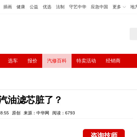
插画
健康
公益
优选
法制
守艺中华
应急中国
更多
地
选车
报价
汽修百科
特卖活动
经销商
汽油滤芯脏了？
8:55
原创
来源：中华网
阅读：6793
咨询技师