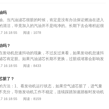
油吗
油。当汽油滤芯很脏的时候，肯定是没有办法保证燃油在进入
的清洁，毕竟加入的汽油并不是纯净的。长期下去会堆积起很
乎直接堵塞喷油嘴，造成油耗升高和怠速不稳的现象。其次，
 16:18:55
阅读：1078
会所影响的，不仅导致汽车动力严重下滑，而且还有一定机率
用寿命。汽油滤芯肯定是需要定期更换的。至于更换周期是多
动吗？
10000-20000公里左右就需要更换一次了。当然，还是要根
在发动机怠速抖动的现象，不过反过来看，如果发动机怠速抖
定的，如果发现滤芯很脏的话，即使没有到规定的更换期限，
滤芯肯定脏。如果汽油滤芯长期不更换，过脏或堵塞会影响发
的。但要注意的是，在更换汽滤的同时，汽车机油、机滤、空
油门时，动力起来较慢，甚至起不来，以及车辆启动困难。汽
 16:18:55
阅读：8433
且在安装完过后，一定要养成检查接口密封性的习惯，避免出
以下3点：易熄火或无法启动：易熄火或者无法启动，汽油滤
后，汽油的供给受到影响，导致发动机供油不足，就会出现怠
芯脏了？
熄火的情况。加速无力：加速无力出现耸车现象，汽油滤芯故
的方法：1、看发动机运行状态，如果空气滤芯脏了，进气量
，会导致发动机功率力输下降，致使加速无力或者是在爬坡的
不充分，导致发动机工作不稳定，连续踩踏加速踏板时发动机
，严重影响驾驶体验。怠速时发动机抖动：怠速时发动机抖
应迟缓、尾气浓且黑；2、看空气滤芯表面颜色，如果空气滤
 16:18:55
阅读：8159
故障或者堵塞的表现之一。
之后滤纸仍呈灰黑色，表明滤纸已经不能继续使用，应立即更