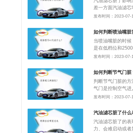
汽油滤芯脏了影响
后再加入新的机油
差一方面汽油滤芯
质进入到喷油嘴，
发布时间：2023-07-17
好的话，汽油滤芯
了就需要更换，汽
如何判断喷油嘴脏
的正常发挥。特别
当喷油嘴脏的时候
汽缸的油质以及滤
是在低档位和250
畅，踩下油门后感
发布时间：2023-07-17
速抖动，尤其是起
于清洗的资料：1.
如何判断节气门脏
格在1000元左右。
判断节气门脏的方
气门是控制空气进
可燃混合气，从而
发布时间：2023-07-17
气门的方法是：1
管、固定节气门的
汽油滤芯脏了什么
行擦拭。
汽油滤芯脏了的表
力、会难启动或者