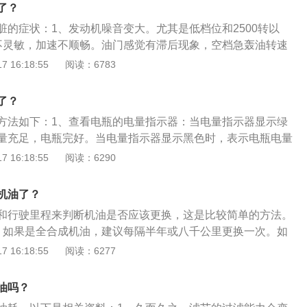
装在化油器或进气管的前方，用来过滤进入发动机内部的空
了？
过程中要吸进大量的空气，空气中含有很多灰尘颗粒，如果没
脏的症状：1、发动机噪音变大。尤其是低档位和2500转以
滤，会造成活塞组及气缸的加速磨损，如果较大的颗粒进入活
不灵敏，加速不顺畅。油门感觉有滞后现象，空档急轰油转速
造成拉缸现象。
慢。3、加速小范围抖动。4、起步容易抖动且不易控制消除。
 16:18:55
阅读：6783
升档有轻微缺缸感觉。以下是喷油嘴的扩展资料：1、喷油嘴工作
简单的电磁阀，当电磁线圈通电时，产生吸力，针阀被吸起，
了？
针阀头部的轴针与喷孔之间的环形间隙高速喷出，形成雾状，
方法如下：1、查看电瓶的电量指示器：当电量指示器显示绿
、喷油嘴分类：汽油机喷嘴是汽油机电控系统的一部分，取代
量充足，电瓶完好。当电量指示器显示黑色时，表示电瓶电量
化油器。汽车用的喷嘴主要有：柴油喷嘴、汽油喷嘴、天然气
电量指示器显示无色或浅黄色时，表示电瓶电量基本用完。
 16:18:55
阅读：6290
态电压：汽车电瓶的标称电压为12V，实际电压要比这高一些。
情况下，用万用表测量正负极之间的电压应该在12.5~12.8V
机油了？
压低于11.5V，就说明电瓶亏电，如果测量的电压低于10.9
和行驶里程来判断机油是否应该更换，这是比较简单的方法。
量基本完全用尽。
、如果是全合成机油，建议每隔半年或八千公里更换一次。如
建议每隔6500公里或三个月更换一次。2、机油长时间使用各
 16:18:55
阅读：6277
所以机油需要定期更换。如果长时间不换机油，会加剧发动机
油时，建议不要使用机器将机油抽出来，这样无法抽干净。在
油吗？
将汽车用举升机升起来，然后将机油放出来。等机油放干净之