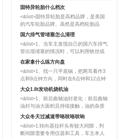
固特异轮胎什么档次
<&list>固特异轮胎是高档品牌，是美国
的汽车轮胎品牌。虽然是高档轮胎品
牌，但是中高低端的轮胎都有生产，这
国六排气管堵塞怎么清理
也是为了更好的开拓市场。
<&list>1、当车主发现自己的国六车排气
管出现堵塞的情况时，可以利用铁丝或
者是细棍，直接将杂物给取出来，如果
在家拿什么练方向盘
堵塞情况比较严重，也可以采取应急措
<&list>1、找一只平底锅，把两耳看作3
施。 <&list>2、直接利用木棍将所有的
点和9点钟方向，同时在6点钟和12点钟
杂物推到排气管里面的位置处，然后将
方向做一个标记。 <&list>2、双手握住
三元催化器拆解开，就可以将堵塞的东
大众1.8t发动机烧机油
平底锅两耳，然后往左打半圈、一圈、
西取出来。但如果是因为积碳过多引起
<&list>1、前后曲轴油封老化：前后曲轴
一圈半的练习，往右同样也要打相同的
的堵塞，就需要将三元催化器泡在草酸
油封与油大面积且持续接触，油的杂质
圈数。 <&list>3、最后强调要反复练
中进行清洗。 <&list>3、也可以利用清
和发动机内持续温度变化使其密封效果
习，这样就可以形成肌肉记忆，在真实
大众冬天过减速带咯吱咯吱响
洗剂对堵塞的情况得到解决，将清洗剂
逐渐减弱，导致渗油或漏油。<&list>2、
驾驶车辆时，不需要记忆也能打好方
放在燃油箱中，与燃油混合后，车辆启
<&list>1.转向器拉杆头有较大间隙，判
活塞间隙过大：积碳会使活塞环与缸体
向。
动时，就可以和汽油一起进入到燃烧
断间隙需要专用仪器和工具，车主本人
的间隙扩大，导致机油流入燃烧室中，