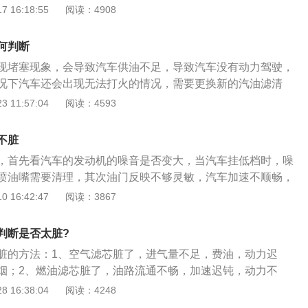
的清洁，毕竟加入的汽油并不是纯净的。为了确保汽油滤芯的
 16:18:55
阅读：4908
汽车每行驶10000到20000公里左右就需要更换一次了。具
情况来做决定，当车主发现柴油滤清器里面的滤芯颜色已经有
何判断
就说明滤芯被有害物质污染得很重了，需要及时将滤芯更换。
现堵塞现象，会导致汽车供油不足，导致汽车没有动力驾驶，
况下汽车还会出现无法打火的情况，需要更换新的汽油滤清
为三个种类，分别是柴油滤清器，汽油滤清器和天然气滤清
 11:57:04
阅读：4593
作用是阻止燃油中的颗粒物质进入，保证燃油系统精密部件不
油滤清器可以将含在燃油中的氧化铁粉尘等固体杂质除去防止
不脏
部件磨损保证发动机正常使用，提高可靠性。其中柴油滤清器
，首先看汽车的发动机的噪音是否变大，当汽车挂低档时，噪
器的结构类似，但承受的工作压力比机油滤清器低，过滤效率
喷油嘴需要清理，其次油门反映不够灵敏，汽车加速不顺畅，
动等情况，都说明喷油嘴需要清理或者更换。喷油嘴是一种电
 16:42:47
阅读：3867
发动机缸内，有助于燃油的燃烧，喷油嘴使用的时间长了或者
，会导致喷油嘴变脏，造成堵塞，汽车的喷油嘴若脏了，那么
判断是否太脏?
量增加，在汽车行驶时，汽车的动力不足，怠速及抖动等一系
脏的方法：1、空气滤芯脏了，进气量不足，费油，动力迟
仅如此，喷油嘴对发动机也要重要的作用，能够影响发动机的
烟；2、燃油滤芯脏了，油路流通不畅，加速迟钝，动力不
发动机的损坏，所以，要及时的清理喷油嘴，不然会造成堵
都困难；3、空调滤芯脏了，影响风机出风量，导致空调不凉
 16:38:04
阅读：4248
全驾驶。
能会霉变，细菌会通过空气传染给人，且换且珍惜；