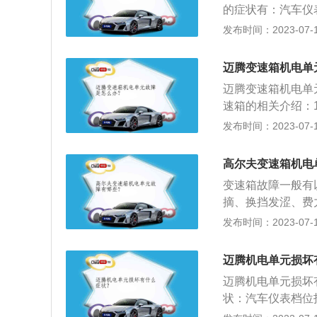
的症状有：汽车仪
和放大，再转换成
档或者没有偶数档
发布时间：2023-07-17
无法正常运作，会
仪进入变速箱系统
公里以内。在日常
档位的故障码，或
长机电单元的寿命
迈腾变速箱机电单
可以判断是机电单
迈腾变速箱机电单
变速箱的机电单元
速箱的相关介绍：
变速箱才有机电单
围；（2）在发动
发布时间：2023-07-17
挡，中断动力传递
出。2、保养：（
高尔夫变速箱机电
内机电单元液压油
变速箱故障一般有
摘、换挡发涩、费
带有很多不适。2
发布时间：2023-07-17
过程中，听到变速
声。3、变速箱温
迈腾机电单元损坏
一段后自己感觉变
迈腾机电单元损坏
状：汽车仪表档位
有偶数档，严重时