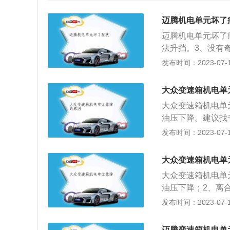
迈腾机电单元坏了
迈腾机电单元坏了
法升挡。3、没有
现无法挂接挡位等
发布时间：2023-07-17
电单元能够精准的
更加的平稳，同时
大众变速箱机电单
多加以保护，在使
大众变速箱机电单
变速箱的寿命增加
油压下降。建议找
器有一个圆盘。这
发布时间：2023-07-17
片。如果膜片弹簧
去驱动力，存在安
大众变速箱机电单
议检修变速器。4
大众变速箱机电单
速器故障码。机电
油压下降；2、离
单元依靠继电器进
器没有单数或二数
发布时间：2023-07-17
纳感应器和其他设
是变速箱机电单元
转化成电子信号推
的修理效果。机电
干的，一种是湿的
迈腾变速箱机电单