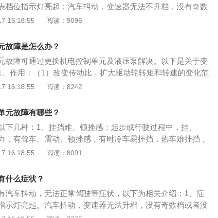
表档位指示灯亮起；汽车抖动，变速器无法不升档，没有奇数
电信号驱动被控的电磁阀工作。如果出现故障则会导致变速箱
，严重车辆可能无法正常行驶。解决方法：是到维修店用诊断
 16:18:55
阅读：9096
在日常驾驶中造成不便。机电单元的寿命一般在3年-4年，7万
检查故障存储器里面的故障码，并排除故障；假如有无法挂接
驾驶当中经常对变速箱进行维护保养的操作能够更大程度地延
者是离合器不经意打开，离合器不经意闭合等故障码，那么就
。
元故障是怎么办？
元损坏造成。这时候更换机电控制单元就可以解决问题。如果
元故障可通过更换机电控制单元及液压泵解决。以下是关于变
损坏，那就需要更换，否则变速箱是无法正常工作。只有自动
1、作用：（1）改变传动比，扩大驱动轮转矩和转速的变化范
元，手动变速箱是没有机电单元。
机旋转方向不变的情况下，使汽车能倒退行驶；（3）利用空
 16:18:55
阅读：8242
，使发动机能够启动、怠速，并便于变速器换挡或进行动力输
1）准确把握变速箱更换变速箱油液的周期；（2）把握变速箱
单元故障有哪些？
的换油周期；（3）正确地更换合适的变速箱油液。
以下几种：1、挂挡难、顿挫感：起步或行驶过程中，挂、
力，有耸车、震动、顿挫感，有时冷车易挂挡，热车难挂挡，
、变速箱异响、噪音大：车子在怠速时或行驶以及高负荷行驶
 16:18:55
阅读：8091
器有异响，甚至很大的噪音，在挂换挡时有无节奏、沉闷的响
度过高：行驶过程中电脑显示报警：变速箱温度过高；或行驶
有什么症状？
速箱过热，甚至烫手。
有汽车抖动，无法正常驾驶等症状，以下为相关介绍：1、症
指示灯亮起。汽车抖动，变速器无法升档，没有奇数档或者没
车辆可能无法正常行驶。解决方法：到维修店用诊断仪进入变