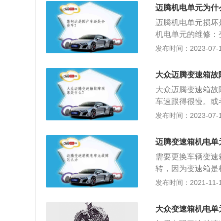
轿车。Passat
迈腾机电单元为什
向赤道方向，坚持而
迈腾机电单元损坏
Wagenwerk
机电单元的维修：
的标志大众LOG
后再使用电脑进行
发布时间：2023-07-17
出的“V”组成，
够更加的节省车辆
制自动变速箱工作
大众迈腾变速箱故
器和其他一些装置
大众迈腾变速箱故
后进行放大。最后
车速跟得很慢。或
制，能够精密的控
挫感。就是说把档
发布时间：2023-07-17
动机转速会往下沉
是变速箱的问题。
迈腾变速箱机电单
测到。越是高端的
需要更换车辆变速
或四档。4、第二
转，因为变速箱是
就会出现过稀或者
辆无法行驶，无法
发布时间：2021-11-10
会增加油耗、燃烧
型的三厢车型，机动
增压发动机，匹配
大众变速箱机电单
用的是两驱，车辆