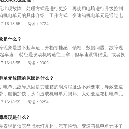
而操纵自动变速箱工作中的全过程。机电单元键入电源电路接
离合器片则浸在传动油中。干式双离合变速箱具有更高的换挡
元出现故障，处理方式是进行更换，再使用电脑进行升级控制
备键入的数据信号，随后对数据信号开展过虑解决和变大，再
。湿式双离合器传动系统能够承受较大的转矩，这种传动系统
箱机电单元的具体介绍：工作方式：变速箱机电单元是通过电
动操纵的继电器工作中。
动变速箱工作的一个过程，通过机电单元来进行输入电路，连
 16:18:55
阅读：9724
些装置所输入过来的信号源。把这些信号源进行处理，过滤掉
。再转换成电信号驱动，给予电控阀工作。功能作用：使用机
象是什么？
能够精密的控制电磁阀，从而让变速箱更好更精准地进行工
障现象是提不起车速，升档顿挫感，锁档，数据问题。故障现
加的平稳，同时也能够更加的节省车辆燃油。机电单元能够进
不起车速： 特征是发动机转速往上窜，但车速跟得很慢。或者换
地实现电子换挡。拆掉变速箱的油底壳之后，能够看到机电单
速往上飘。 升档有顿挫感： 升档那一刻有冲击和顿挫感。就是
 16:18:55
阅读：9309
方有铝制阀体，同时在内部有着圆柱形的柱塞。在阀体上拥有
D或者R的时候，发生冲击，或者是升档那一下，发动机转速会
不同的检测功能。
油门，又会重新拉起来。如果这时候发生冲击，也是变速箱的
电单元故障的原因是什么？
进入保护模式，变速箱在产生故障后，电脑就能检测到。越是高端
机电单元故障原因是变速箱的润滑程度达不到要求，导致变速
测能力越强，这时电脑就会把变速箱锁在三档或四档。
滑，磨损加快，从而造成机电单元损坏。大众变速箱机电单元
表档位故障灯亮起；变速箱没有奇数档或者偶数档；仪表出现
 16:18:55
阅读：9254
码等等。变速箱机电单元出现故障的解决方式是到专业维修店
机电单元。机电单元的重要性：机电单元是控制自动变速箱正
障表现是什么?
之一，机电单元借助电磁阀从而控制自动变速器工作的过程。
障表现是仪表盘指示灯亮起，汽车抖动。变速箱机电单元坏了
接受传感器和其它装置输入的信号，然后对信号进行过滤处理