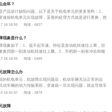
本意是一股南美洲季风的名字，每年均匀而稳定地从大西洋南部吹
么会坏？
执着，恒久不变。2、企业标识：大众汽车公司（德文Volks
是产品设计缺陷问题。以下是关于机电单元的更多资料：1、
），意为大众使用的汽车，汽车的标志历史曾发生过多次变化。今天
变速箱机电单元出现故障，妥善的处理方式就是进行更换，然
O中的VW为全称中头一个字母。标志象是由三个用中指和食指作
升级控制软件。2、作用：让车辆行驶更加的平稳，同时也能
 16:18:55
阅读：6827
表示大众公司及其产品必胜－必胜－必胜。
燃油。3、工作原理：变速箱机电单元是通过电磁阀来进行控
的一个过程，也就是通过机电单元来进行输入电路，连接传感
障现象是什么？
所输入过来的信号源。把这些信号源进行处理，过滤掉杂质然
障现象如下：1、提不起车速。特征是发动机转速往上窜，但
再转换成电信号驱动，给与电控阀工作。使用机电单元进行控
者换挡那一刻发动机转速往上飘。2、升档那一刻有冲击和顿
制电磁阀，从而让变速箱更好更精准地进行工作。
位从P拨到D或者R的时候，发生冲击，或者是升档那一下，发
 16:18:55
阅读：6489
，然后随着油门，又会重新拉起来。如果这时候发生冲击，也
3、锁档。进入保护模式，变速箱在产生故障后，电脑就能检
元故障怎么办
汽车，电脑的检测能力越强，这时电脑就会把变速箱锁在三档
箱的机电单元，此故障出现问题后，机动车辆无法正常的运
级氧传感器将不能正确提供数据给行车电脑，这样混合气浓度
机动车辆的动力传输系统，变速箱一旦出现问题，就会导致车
过浓，过稀会造成点火困难、行驶无力、发动机放炮等，过浓
切换档位，造成影响。一汽大众品牌旗下的迈腾车型是一款中
 16:42:47
阅读：3879
不完全、汽缸、火花塞积碳严重等。
车辆目前在售的是2020款车型，车辆使用了1.4T和2.0T涡轮
了干式双离合变速箱和湿式双离合变速箱，车辆的驱动方式使
元故障
的能源类型使用的是汽油，机动车辆的车身结构是一款5门5座