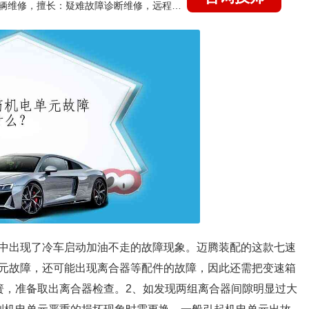
国家认证的汽车维修技师，15年德美日等各系车辆维修，擅长：疑难故障诊断维修，远程维修技术指导
中出现了冷车启动加油不走的故障现象。迈腾装配的这款七速
元故障，还可能出现离合器等配件的故障，因此还需把变速箱
簧，准备取出离合器检查。2、如发现两组离合器间隙明显过大