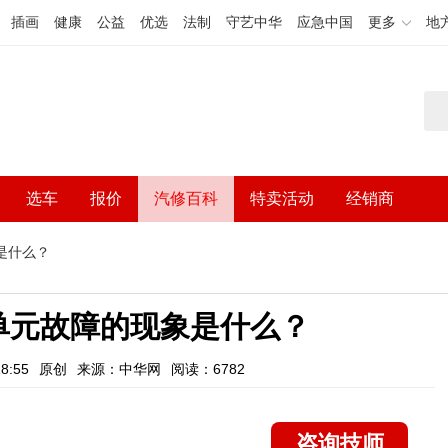
插画
健康
公益
优选
法制
守艺中华
应急中国
更多
地
选车
报价
汽修百科
特卖活动
经销商
是什么？
单元故障的现象是什么？
8:55
原创
来源：中华网
阅读：6782
咨询技师