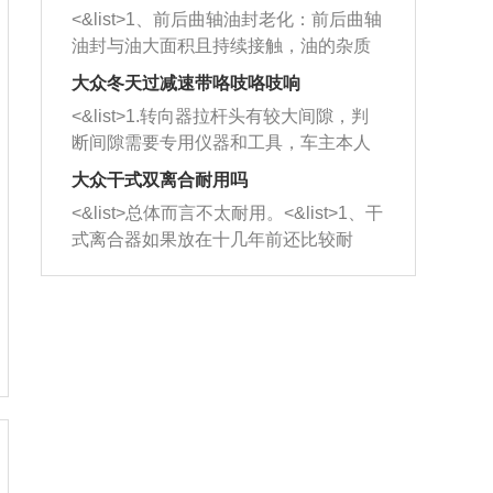
平底锅两耳，然后往左打半圈、一圈、
西取出来。但如果是因为积碳过多引起
<&list>1、前后曲轴油封老化：前后曲轴
一圈半的练习，往右同样也要打相同的
的堵塞，就需要将三元催化器泡在草酸
油封与油大面积且持续接触，油的杂质
圈数。 <&list>3、最后强调要反复练
中进行清洗。 <&list>3、也可以利用清
和发动机内持续温度变化使其密封效果
习，这样就可以形成肌肉记忆，在真实
大众冬天过减速带咯吱咯吱响
洗剂对堵塞的情况得到解决，将清洗剂
逐渐减弱，导致渗油或漏油。<&list>2、
驾驶车辆时，不需要记忆也能打好方
放在燃油箱中，与燃油混合后，车辆启
<&list>1.转向器拉杆头有较大间隙，判
活塞间隙过大：积碳会使活塞环与缸体
向。
动时，就可以和汽油一起进入到燃烧
断间隙需要专用仪器和工具，车主本人
的间隙扩大，导致机油流入燃烧室中，
室，最后形成废气排出，就可以让三元
无法制作，需要将车辆送到修理厂或4s
造成烧机油。<&list>3、机油粘度。使用
大众干式双离合耐用吗
催化器得到清洗，排气管堵塞的情况就
店；<&list>2.车辆半轴套管防尘罩破
机油粘度过小的话，同样会有烧机油现
<&list>总体而言不太耐用。<&list>1、干
能够得到解决。
裂，破裂后会出现漏油现象，使半轴磨
象，机油粘度过小具有很好的流动性，
式离合器如果放在十几年前还比较耐
损严重，磨损的半轴容易损坏，产生异
容易窜入到气缸内，参与燃烧。<&list>
用，但是由于现在的汽车发动机动力输
响；<&list>3.稳定器的转向胶套和球头
4、机油量。机油量过多，机油压力过
出越来越高，使得干式离合器散热不足
老化，一般是使用时间过长造成的。解
大，会将部分机油压入气缸内，也会出
的缺陷也逐渐暴露出来。<&list>2、由于
决方法是更换新的质量好的转向橡胶套
现烧机油。<&list>5、机油滤清器堵塞：
干式双离合的工作环境暴露在空气中，
和球头。
会导致进气不畅，使进气压力下降，形
而离合器的散热也是通离合器罩上面的
成负压，使机油在负压的情况下吸入燃
几个小孔来进行散热。但是在行驶过程
烧室引起烧机油。<&list>6、正时齿轮或
中变速箱需要换挡，就不得不使得离合
链条磨损：正时齿轮或链条的磨损会引
器频繁工作。<&list>3、长时间的低速行
起气阀和曲轴的正时不同步。由于轮齿
驶以及过于频繁的启停，导致离合器的