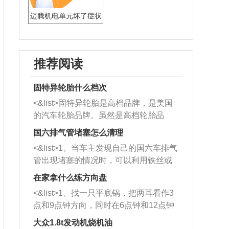
迈腾机电单元坏了症状
推荐阅读
固特异轮胎什么档次
<&list>固特异轮胎是高档品牌，是美国
的汽车轮胎品牌。虽然是高档轮胎品
牌，但是中高低端的轮胎都有生产，这
国六排气管堵塞怎么清理
也是为了更好的开拓市场。
<&list>1、当车主发现自己的国六车排气
管出现堵塞的情况时，可以利用铁丝或
者是细棍，直接将杂物给取出来，如果
在家拿什么练方向盘
堵塞情况比较严重，也可以采取应急措
<&list>1、找一只平底锅，把两耳看作3
施。 <&list>2、直接利用木棍将所有的
点和9点钟方向，同时在6点钟和12点钟
杂物推到排气管里面的位置处，然后将
方向做一个标记。 <&list>2、双手握住
三元催化器拆解开，就可以将堵塞的东
大众1.8t发动机烧机油