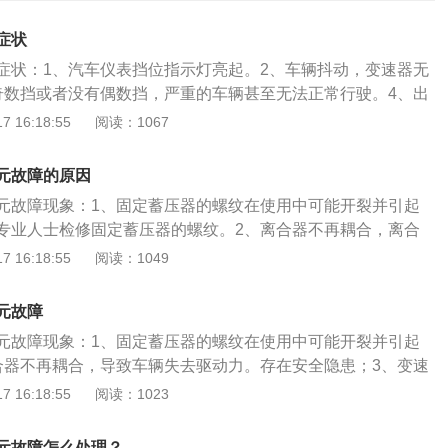
症状
症状：1、汽车仪表挡位指示灯亮起。2、车辆抖动，变速器无
奇数挡或者没有偶数挡，严重的车辆甚至无法正常行驶。4、出
故障码。5、挂挡不走，部分档位缺失。6、无法挂入倒挡。机
 16:18:55
阅读：1067
控制电磁阀，使得变速箱更好更精准地进行工作。让车辆行驶
也能够更加的节省车辆燃油。我们只要在日常使用中对变速箱
元故障的原因
用过程中规范使用，那么在整个车辆的使用过程中不仅仅是对
元故障现象：1、固定蓄压器的螺纹在使用中可能开裂并引起
，而且也可以使机电单元的磨损减少。
专业人士检修固定蓄压器的螺纹。2、离合器不再耦合，离合
个圆盘固定在发动机的飞轮压盘上。碟形弹簧负责压紧离合器
 16:18:55
阅读：1049
有弹性，离合器片就紧密结合。如果不再耦合，会导致车辆失
全隐患。建议检修离合器。3、变速器没有单数或二数级。建
元故障
、仪表板上出现了变速器的各种故障代码。建议到4s店排除变
元故障现象：1、固定蓄压器的螺纹在使用中可能开裂并引起
单元是操纵全自动变速箱一切正常运转的主要构件之一，机电
合器不再耦合，导致车辆失去驱动力。存在安全隐患；3、变速
而操纵自动变速箱工作中的全过程。机电单元键入电源电路接
级；4、仪表板上发生了变速器的各种故障代码。这些现象都
 16:18:55
阅读：1023
备键入的数据信号，随后对数据信号开展过虑解决和变大，再
故障造成的，可以到4s店立即替换全部机电单元，以实现最佳
动操纵的继电器工作中。扩展:有两种类型的双离合器，一种是
单元是操纵全自动变速箱一切正常运转的主要构件之一，机电
。干式双离合传动装置的离合器片不会浸在传动油中，而湿式
元故障怎么处理？