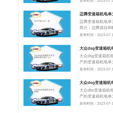
发布时间：2023-07-17
速箱系统检查故障
挂接档位的故障码
迈腾变速箱机电单
么就可以判断是机
迈腾变速箱机电单
简介：迈腾源自和帕
生产和销售的第一
发布时间：2023-07-17
感；"腾"表示腾
生产，也就是Mag
大众dsg变速箱
式亮相。B7继续由
大众dsg变速箱
费者对舒适性的需
产的变速箱机电单
下降，部分情况下
发布时间：2023-07-17
以下是关于大众的
车。Passat本
大众dsg变速箱机
赤道方向，坚持而执
大众dbs变速箱
enwerk)，意
产的变速箱机电单
OG0中的VW为全
下降，部分情况下
发布时间：2023-07-17
表示大众公司及其
以下是关于大众的