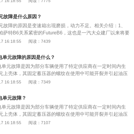
 16:18:55
阅读：7775
存储器里面的故障码,并排除故障。2、判断方法：如果有无法
，或者是离合器不经意打开、离合器不经意闭合等故障码，那
元故障是什么原因？
电单元损坏造成。解决方法：更换机电控制单元即可。
元故障的原因是变速箱出现磨损，动力不足。相关介绍：1、
萨特B6关系紧密的FutureB6，这也是一汽大众建厂以来将要
款B级轿车。据一汽大众解释，"迈"寓意自信、果决、动
 16:18:55
阅读：7439
飞、超越、激情。从B6开始，最新的大众B级车开始在一汽大众
otan迈腾系列。2、拓展：在巴黎车展上，大众第七代B级车正
机电单元故障的原因是什么？
一汽大众引进国内，并延续命名为Magotan迈腾。为了满足消
机电单元故障是因为部分车辆使用了特定供应商在一定时间内生
求，B7还进行原生加长，媒体称为迈腾B7L，即全新迈腾。
元上壳体，其固定蓄压器的螺纹在使用中可能开裂并引起油压
造成离合器不再耦合，导致车辆失去驱动力，存在安全隐患。
 16:18:55
阅读：7349
相关介绍:1、帕萨特：是一种由水冷发动机带动的前轮驱动轿
意是一股南美洲季风的名字，每年均匀而稳定地从大西洋南部吹向
电单元故障？
着，恒久不变。2、企业标识：大众汽车公司(德文VolksWag
机电单元故障是因为部分车辆使用了特定供应商在一定时间内生
为大众使用的汽车，汽车的标志历史曾发生过多次变化。标志大众L
元上壳体，其固定蓄压器的螺纹在使用中可能开裂并引起油压
称中头一个字母，标志是由三个用中指和食指作出的“V”组成，
造成离合器不再耦合，导致车辆失去驱动力，存在安全隐患。
 16:18:55
阅读：7107
产品必胜-必胜-必胜。
相关介绍：1、帕萨特：是一种由水冷发动机带动的前轮驱动