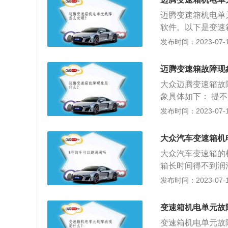
单元依靠继电器进
双离合传动装置的
迈腾变速箱机电单
纳感应器和其他设
速度和更高的挡位
软件。以下是变速
转化成电子信号推
的稳定性也更好。
磁阀来进行控制自
发布时间：2023-07-17
接传感器和其他一
杂质然后进行放大
迈腾变速箱故障现
电单元进行控制，
大众迈腾变速箱故
作。让车辆行驶更
象具体如下： 提
行连接系统，完整
挡那一刻发动机转
发布时间：2023-07-17
元。在机电单元下
说把档位从P拨到
多个电磁阀，起到
往下沉，然后随着
大众汽车变速箱机
问题。 锁档： 
大众汽车变速箱的
的汽车，电脑的检
箱长时间得不到润
故障现象一般有仪
发布时间：2023-07-17
变速箱的各种故障
进行直接更换整个
变速箱机电单元故
常运作的重要部件
变速箱机电单元故
机电单元输入电路