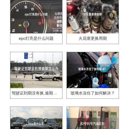
epc灯亮是什么问题
火花塞更换周期
驾驶证到期没有换,逾期怎么办??
玻璃水冻住了如何解决？