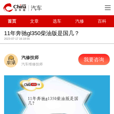
汽车
首页
文章
选车
汽修
百科
11年奔驰gl350柴油版是国几？
2023-07-17 16:18:55
汽修技师
我要咨询
汽车维修技师