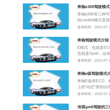
性，适用于车辆较
奔驰e300驾驶模
性，适用于城市道
奔驰e300有三
的comfort模
辆的运动模式。汽
发布时间：2023-07-17
者一些精确的操作
作都是比较平顺稳
奔驰驾驶模式介绍
于驾驶员的掌控。e
E模式：也就是EC
会自动滑行，所以
也就是Sport，运
如果选择这种模式
是individu
发布时间：2023-07-17
晰。同时，当在驾
油量，以及控制变
变。在运动模式下
习惯，设置不同的
会增加。奔驰e级
奔驰e级驾驶模式
节舒适、平衡或运
和旅行车。目前公认
奔驰E级有ECO
标准模式各方面性
车型之一。安全方
上的“动态”按钮
特殊需要，可长时
至180千米每小
果，但因人而异。
发布时间：2023-07-17
为激进。升档延后
驶员是否处于疲劳
控制变速箱的换档
速使车辆始终保持
安全性，就会发出
油门时，电源不会
车辆的爆发力。5
传祺gm6驾驶的
数据来源于有驾官