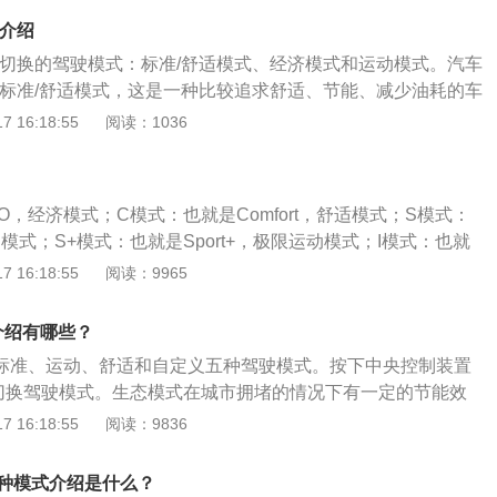
少、行驶广阔的平坦路面；3、经济模式：提高车辆燃油经济
式介绍
路、铺装路等平坦坚硬的路面。
种可切换的驾驶模式：标准/舒适模式、经济模式和运动模式。汽车
式是指标准/舒适模式，这是一种比较追求舒适、节能、减少油耗的车
车的舒适模式是车辆驾驶模式的默认模式，适用于日常行驶或
 16:18:55
阅读：1036
。在舒适模式下，汽车悬挂偏软，汽车的发动机和变速箱的工
定的，而且，舒适模式下的方向盘轻便，发动机转速较低，便
copro代表经济模式。选择这种模式时，松开油门发动机有时
O，经济模式；C模式：也就是Comfort，舒适模式；S模式：
发动机没有转速，同时变速箱会主动换挡。sport是运动模式。
动模式；S+模式：也就是Sport+，极限运动模式；I模式：也就
，变速箱会降档，这样会提高发动机转速，让油门响应更清
al，个性化模式；1、经济模式（ECO）该模式下，行车电脑会限制喷
 16:18:55
阅读：9965
驶过程中切换运动模式时，汽车的发动机的声音也会随之改
速箱的换挡逻辑。2、自定义模式驾驶者可以根据自身的使用
，虽然速度会提高，但你也会感受到发动机的顿挫感，油耗也
参数。驾驶方面可以调节经济、平衡或运动；转向方面可以调
轿车是奔驰在c级和s级之间开发的一款中高档商务轿车、跑车
介绍有哪些？
动。个性化模式给有需求的车主，提供了更多驾驶乐趣。3、
的e级轿车鼻祖是1947年的奔驰170，是战后奔驰开发的首批
、标准、运动、舒适和自定义五种驾驶模式。按下中央控制装置
能比较均衡，标准模式能满足大部分的驾驶需求，驾驶员如无
面，奔驰e级标准驾驶员注意力预警辅助系统会在车速达到80
以切换驾驶模式。生态模式在城市拥堵的情况下有一定的节能效
间使用标准模式。4、动态模式此模式下，车辆的换挡逻辑更
时自动启动，通过70多个预设程序，系统持续监测并自动判断驾
经济模式（ECO）：在此模式下，行车电脑将限制燃油喷射并
 16:18:55
阅读：9836
，使车辆在起步阶段就获得高扭输出。同时让发动机保持高转
或注意力分散状态。一旦系统判断出驾驶员的状态降低了行车
逻辑。在更普遍的意义上，车辆的动力是密封的。当车主踩下
一个非常激进的状态。最直接的感受就是推背感增强，感受到
声音警告信号，仪表盘显示屏上会闪烁出休息的提示信息（此
立即接通。自定义模式：驾驶员可以根据自己的使用习惯设置
、舒适模式悬架改变得更加柔软，方向盘更容易操作，车身更
三种模式介绍是什么？
网）。