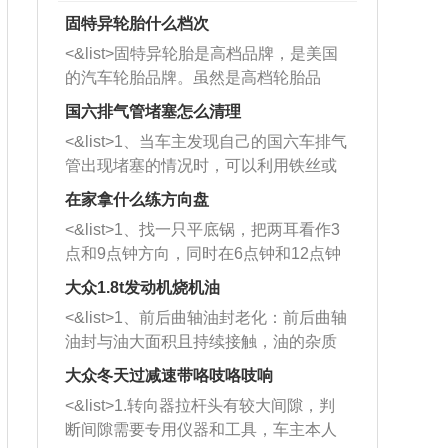
固特异轮胎什么档次
<&list>固特异轮胎是高档品牌，是美国
的汽车轮胎品牌。虽然是高档轮胎品
牌，但是中高低端的轮胎都有生产，这
国六排气管堵塞怎么清理
也是为了更好的开拓市场。
<&list>1、当车主发现自己的国六车排气
管出现堵塞的情况时，可以利用铁丝或
者是细棍，直接将杂物给取出来，如果
在家拿什么练方向盘
堵塞情况比较严重，也可以采取应急措
<&list>1、找一只平底锅，把两耳看作3
施。 <&list>2、直接利用木棍将所有的
点和9点钟方向，同时在6点钟和12点钟
杂物推到排气管里面的位置处，然后将
方向做一个标记。 <&list>2、双手握住
三元催化器拆解开，就可以将堵塞的东
大众1.8t发动机烧机油
平底锅两耳，然后往左打半圈、一圈、
西取出来。但如果是因为积碳过多引起
<&list>1、前后曲轴油封老化：前后曲轴
一圈半的练习，往右同样也要打相同的
的堵塞，就需要将三元催化器泡在草酸
油封与油大面积且持续接触，油的杂质
圈数。 <&list>3、最后强调要反复练
中进行清洗。 <&list>3、也可以利用清
和发动机内持续温度变化使其密封效果
习，这样就可以形成肌肉记忆，在真实
大众冬天过减速带咯吱咯吱响
洗剂对堵塞的情况得到解决，将清洗剂
逐渐减弱，导致渗油或漏油。<&list>2、
驾驶车辆时，不需要记忆也能打好方
放在燃油箱中，与燃油混合后，车辆启
<&list>1.转向器拉杆头有较大间隙，判
活塞间隙过大：积碳会使活塞环与缸体
向。
动时，就可以和汽油一起进入到燃烧
断间隙需要专用仪器和工具，车主本人
的间隙扩大，导致机油流入燃烧室中，