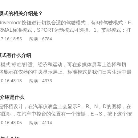
境略微改进而来，以丰富的配置和相对较高的性价比受到好
兰特的内饰线条比较简洁，米色系的色彩搭配显得很清新，在中
模式的相关介绍是？
上还搭配亚光金属质感的饰板，显得很时尚。仪表台的塑料件
rivemode按钮进行切换合适的驾驶模式，有3种驾驶模式：E
人特别廉价的感觉。有个别地方的装配质量还有欠缺。
RMAL标准模式，SPORT运动模式可选择。1、节能模式：打
就处于经济模式下行驶，车辆电脑控制喷油量，变速箱控制模
 16:18:55
阅读：6784
使车辆处于最经济的模式行驶。在车子行进过程中，对自动变
转速，车速，制动以及变速器油温等对油耗有影响的条件进行
模式有什么介绍
由ECU控制单元计算出最佳燃油量提供给发动机做功，使得油
驶模式:标准/舒适、经济和运动，可在多媒体屏幕上选择和切
有效降低。2、普通模式：普通模式是为了保证动力不变，更
将显示在仪器的中央显示屏上。标准模式是我们日常生活中最
燃油经济性，而使用普通模式下的控制，车子的油门响应最平
大多数路况，兼顾了动力输出和燃油经济性。标准模式是大多
 16:43:13
阅读：4373
舒适，容易上手。3、运动模式：车子在开启运动模式后，电
情况下喜欢使用的模式。无论是用于超车还是使用，在他们日
机转速，使车子保持有足够的扭距，快起快停，这个时候汽车
非常方便。而且这种模式可以让车辆保持安静状态，发动机的
现出来。除此之外，汽车也会调节其他设置，例如悬挂变硬，
式介绍是什么
所以标准模式总体来说是最受欢迎的。经济模式自然省油，但
敏度更强，发动机进气增加，同时油耗也会增加。
是怀档设计，在汽车仪表盘上会显示P、R、N、D的图标，在
是很强，适合在平坦的路面上平稳行驶，也可以在比较崎岖的
的图标，在汽车中控台的位置有一个按键，E→S，按下这个按
让你的整车保持相对稳定的状态，不会出现倒退。Sport模式缩
模式和运动模式。E为经济模式，S为运动模式。E代表的是经
 16:43:05
阅读：4114
sport模式。正常市区开车不需要S挡，一般都是高速行驶，超车
式，在高速行驶状态下，松开油门时发动机有时会自动滑行，
是山区登山的模式。“运动模式”是增加发动机换挡速度，可以
有转速，同时变速箱会积极地换挡。S是运动模式，选择此模