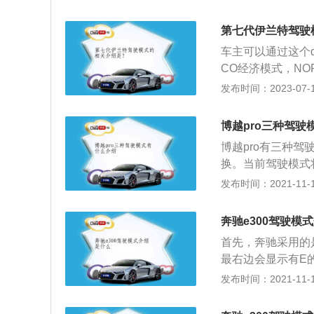
中国路况和气候环
评。2.内饰：伊
第七代伊兰特驾驶
控台和车门内扶手
车主可以通过这个d
质感尚可，没有给
CO经济模式，NO
开这个开关，车辆
发布时间：2023-07-17
块控制换挡逻辑，
速器挡位，发动机
博越pro三种驾驶
综合判断、分析，
博越pro有三种驾
耗比普通驾驶模式
换。当前驾驶模式
是为了获得更好的
常用的模式，适合
发布时间：2021-11-10
衡，操控感更简单
数人在大多数驾驶
控单元会拉高发动
常的驾驶过程中都
的性能能够很好体
奔驰e300驾驶模
动力也不会太弱，
支撑力大，油门灵
首先，奔驰采用的
是发动机的动力不
最右边会显示有E
山路上使用，可以
键就可以切换经济
发布时间：2021-11-10
写为“S档”，表示
济模式，选择此模
之类的。雪地模式
也就是说发动机没