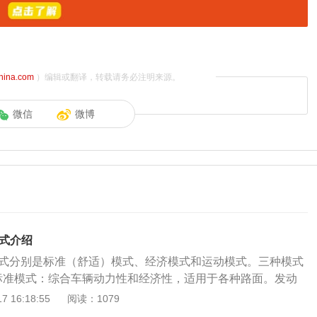
china.com
）编辑或翻译，转载请务必注明来源。
微信
微博
模式介绍
模式分别是标准（舒适）模式、经济模式和运动模式。三种模式
标准模式：综合车辆动力性和经济性，适用于各种路面。发动
准模式，反复按压driveselect按钮，可使驾驶模式在标准模
 16:18:55
阅读：1079
济模式之间进行切换；2、运动模式：提高车辆行驶的动力