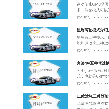
不同的参数。驾驶
加低趴。作为汽车
运动传祺GM6提
衡或运动。个性化
广布中国大地。20
求。驾驶模式可以
可以满足大多数驾
的单一市场。
驾驶模式。具体内
发布时间：2023-07-17
式。在此模式下，
化，将汽车的运动
下，车辆的换档逻
如在刚接触车辆的
出。同时，保持发
星瑞驾驶模式介绍
式。舒适模式：可
是增强推背感，感
星瑞有三种模式。
行驶过程中波动的
机械磨损更严重。
能和运动这三种驾
式：在此模式下悬
式下，充沛的动力
发布时间：2023-07-17
带并在前方紧急情
适中。2、节能模
人员的体验有所改
感。星瑞变速箱的
奔驰gle五种驾驶
现太多的顿挫现象
奔驰gle一般有5
动模式后，星瑞在
式，也就是Comfo
就是Sport+，极
发布时间：2023-07-17
GLE450的相关
简约的功能按键设
11款途锐三种驾
电脑的控制。奔驰
11款途锐驾驶模
带来无尽的奢华享