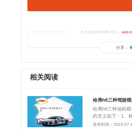
本文内容为中华网·汽车（
auto.
分享：
相关阅读
哈弗h6三种驾驶
哈弗h6三种油耗
的含义如下：1、
机启动后默认进入标
发布时间：2023-07-17
式、运动模式、经