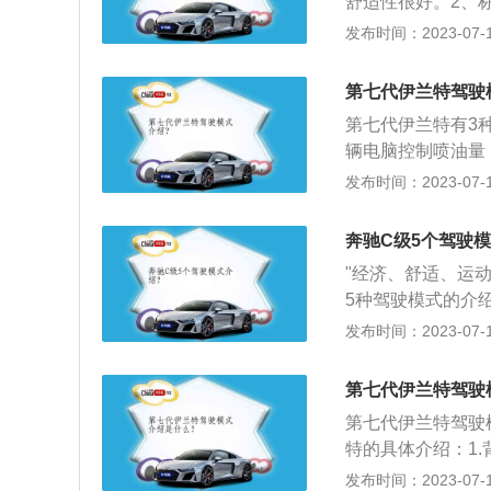
舒适性很好。2、
面：GLE450搭
这么硬，标准模式
发布时间：2023-07-17
其中GLE450的发
驶更灵活。4、车
0-4000rpm时持
途锐和保时捷卡宴
US增强版9速自动
第七代伊兰特驾驶
第七代伊兰特有3
辆电脑控制喷油量
驶。普通模式：普
发布时间：2023-07-17
性，而使用普通模
易上手。运动模式
奔驰C级5个驾驶
子保持有足够的扭
"经济、舒适、运
5种驾驶模式的介
比较乏力。变速箱总
发布时间：2023-07-17
式：是最常用的模式
在道路上动力都较
第七代伊兰特驾驶
速控制在2500r
第七代伊兰特驾驶
更为激进。IN自
特的具体介绍：1
动模式。"
好的车型，其已经
发布时间：2023-07-17