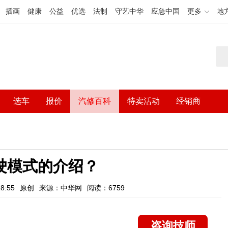
插画
健康
公益
优选
法制
守艺中华
应急中国
更多
地
选车
报价
汽修百科
特卖活动
经销商
驾驶模式的介绍？
8:55
原创
来源：中华网
阅读：6759
咨询技师