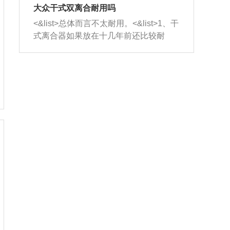
室，最后形成废气排出，就可以让三元
无法制作，需要将车辆送到修理厂或4s
造成烧机油。<&list>3、机油粘度。使用
大众干式双离合耐用吗
催化器得到清洗，排气管堵塞的情况就
店；<&list>2.车辆半轴套管防尘罩破
机油粘度过小的话，同样会有烧机油现
<&list>总体而言不太耐用。<&list>1、干
能够得到解决。
裂，破裂后会出现漏油现象，使半轴磨
象，机油粘度过小具有很好的流动性，
式离合器如果放在十几年前还比较耐
损严重，磨损的半轴容易损坏，产生异
容易窜入到气缸内，参与燃烧。<&list>
用，但是由于现在的汽车发动机动力输
响；<&list>3.稳定器的转向胶套和球头
4、机油量。机油量过多，机油压力过
出越来越高，使得干式离合器散热不足
老化，一般是使用时间过长造成的。解
大，会将部分机油压入气缸内，也会出
的缺陷也逐渐暴露出来。<&list>2、由于
决方法是更换新的质量好的转向橡胶套
现烧机油。<&list>5、机油滤清器堵塞：
干式双离合的工作环境暴露在空气中，
和球头。
会导致进气不畅，使进气压力下降，形
而离合器的散热也是通离合器罩上面的
成负压，使机油在负压的情况下吸入燃
几个小孔来进行散热。但是在行驶过程
烧室引起烧机油。<&list>6、正时齿轮或
中变速箱需要换挡，就不得不使得离合
链条磨损：正时齿轮或链条的磨损会引
器频繁工作。<&list>3、长时间的低速行
起气阀和曲轴的正时不同步。由于轮齿
驶以及过于频繁的启停，导致离合器的
或链条磨损产生的过量侧隙，使得发动
温度不断升高，而低速行驶时空气流动
机的调节无法实现：前一圈的正时和下
效率不高，无法将离合器中的热量有效
一圈可能就不一样。当气阀和活塞的运
的带走，导致离合器内部的温度不断升
动不同步时，会造成过大的机油消耗。
高，加速离合器的磨损。
解决方法：更换正时齿轮或链条。<&list
>7、内垫圈、进风口破裂：新的发动机
设计中，经常采用各种由金属和其他材