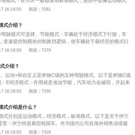
标准模式：在市区一般都采用标准模式，悬挂不会像运动模式
载了一台3.0T双涡轮增压V6直喷发动机，并且拥有不同的调校，
更省油。3、运动模式：高速道路使用，动力更强悍。车辆驾
 16:18:55
阅读：7581
动机在5250rpm时能爆发出245kW的最大功率，同时可以在160
辆定位：大众汽车公司开发的一款SUV型汽车。5、外观方面：
续输出480N·m的峰值扭矩，与该发动机匹配的是7G-TRONIC-PL
共用一个平台，外形轮廓上难免有相似之处。
变速箱。
模式介绍？
种驾驶模式可选择。节能模式：车辆处于经济模式下行驶，车
，变速箱控制模块控制换挡逻辑，使车辆处于最经济的模式行
通模式是为了保证动力不变，更是为了获得更好的燃油经济
 16:18:55
阅读：7379
式下的控制，车子的油门响应最平衡，操控感更简单舒适，容
：车子在开启运动模式后，电控单元会拉高发动机转速，使车
模式介绍？
距，快起快停，这个时候汽车的性能能够很好体现出来。
动、运动+和自定义是奔驰C级的五种驾驶模式。以下是奔驰C级
绍：E经济模式：作用就是省油节能，汽车动力会减弱，开起来
是尽可能将档位跳至最高，60km/h即可6档巡航。C舒适模
 16:18:55
阅读：7330
，全称为Comfort舒适模式，使用舒适模式时，启动或者行驶
为平顺。S运动模式：此模式下，变速箱始终都会把发动机转
模式介绍是什么？
pm以上，方向盘立刻就会变紧。S+超级运动模式：运动+比运动
模式分别是运动模式，经济模式，标准模式。以下是关于伊兰
定义模式：可以搭配动力和方向指令，比如经济模式动力配合运
.背景：伊兰特是典型韩国车。作为现代公司在海外销售业绩最
经历六代。北京现代伊兰特是在其第六代车型的基础上，根据
 16:18:55
阅读：7328