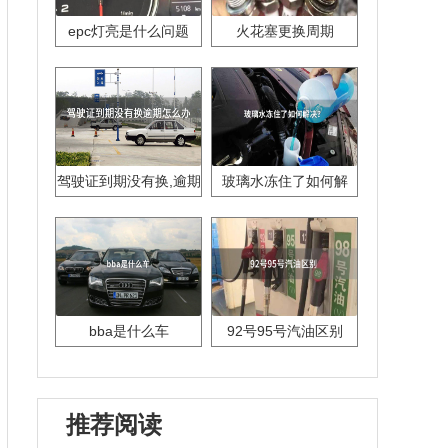
epc灯亮是什么问题
火花塞更换周期
驾驶证到期没有换,逾期
玻璃水冻住了如何解
怎么办??
决？
bba是什么车
92号95号汽油区别
推荐阅读