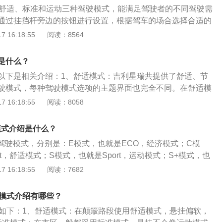
可以调节经济性、平衡性或运动性；转向可以调节舒适度、平
发明者，梅赛德斯-奔驰拥有134年的辉煌历史，如今三叉星徽
供舒适、标准和运动三种驾驶模式，能满足驾驶者的不同驾驶需
模式为有需要的车主提供更多驾驶乐趣。标准模式：标准模式
17年，中国成为梅赛德斯-奔驰全球首个突破60万年销量大关
通过挂挡杆旁边的按钮进行设置，根据驾车的场合选择合适的
驶需求。如果驾驶员没有特殊需要，可以长时间使用标准模
容如下：运动模式：运动模式可以将汽车的驾驶性能最大优
 16:18:55
阅读：8564
悬架软硬，发动机功率输出稳定舒适。动态模式：在此模式
性调到最高。标准模式：适合驾驶员与汽车的磨合期使用，比
辑更为激进。升档延迟使车辆能够在起动阶段获得高扭矩输
时候适合使用标准模式。在城市道路中驾驶，一般使用标准模
动机高速运转，以使车辆处于非常猛烈的状态。最直接的感觉
是什么？
以是车内人员在乘车过程中，缓慢感知车辆运行，减轻车辆在
受车辆的爆发力。结果是燃油消耗量增加，发动机和齿轮箱的
以下是相关介绍：1、舒适模式：吉利星瑞共提供了舒适、节
不适感，适合承载老人的场合使用。
然而，偶尔的“激烈”驾驶也可以清除发动机中的积碳。舒适模
驶模式，每种驾驶模式选项的主题界面也完全不同。在舒适模
架更柔软，方向盘更容易操作，车身更低。例如，当通过减速
使它在城市间可以做到从容不迫地游走，出力顺畅、油门响应
 16:18:55
阅读：8058
况下需要制动时，身体的舒适度可以提高到更高的水平。车内
式：节能模式下的方向盘手感轻盈，不会给驾驶者带来太多路
善，顿挫感明显减少。
换挡轻柔且顺畅，就算在低速跟车时表现得也不错，并没有出
模式介绍是什么？
。3、运动模式：吉利星瑞进入山路、通过拨杆将车辆调至运
种驾驶模式，分别是：E模式，也就是ECO，经济模式；C模
运动模式下的巡航挡位会拉低。
rt，舒适模式；S模式，也就是Sport，运动模式；S+模式，也
限运动模式；I模式，也就是individual，个性化模式。以下是奔驰
 16:18:55
阅读：7682
介绍：1、内饰：奔驰GLE450整个内饰氛围更显豪华质感，相对
计，也令操作更加简洁。新车方向盘集中了音响、电话及行车
驶模式介绍有哪些？
GLE450车内整体视觉与中控台内饰格调保持一致，给驾乘者
式如下：1、舒适模式：在颠簸路段使用舒适模式，悬挂偏软，
受，也尽显着奔驰的高档大气风范、华贵之美。2、动力方