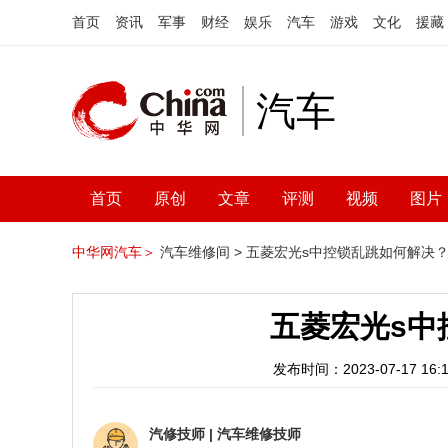
首页
资讯
军事
财经
娱乐
汽车
游戏
文化
援藏
汽车
首页
原创
文章
评测
视频
图片
中华网汽车＞
汽车维修间 >
五菱宏光s中控锁乱跳如何解决
五菱宏光s中
发布时间：2023-07-17 16:1
汽修技师
|
汽车维修技师