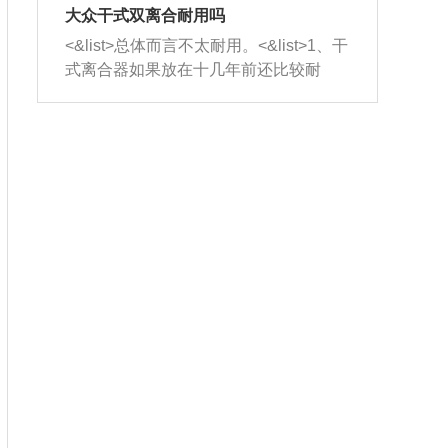
室，最后形成废气排出，就可以让三元
无法制作，需要将车辆送到修理厂或4s
造成烧机油。<&list>3、机油粘度。使用
大众干式双离合耐用吗
催化器得到清洗，排气管堵塞的情况就
店；<&list>2.车辆半轴套管防尘罩破
机油粘度过小的话，同样会有烧机油现
<&list>总体而言不太耐用。<&list>1、干
能够得到解决。
裂，破裂后会出现漏油现象，使半轴磨
象，机油粘度过小具有很好的流动性，
式离合器如果放在十几年前还比较耐
损严重，磨损的半轴容易损坏，产生异
容易窜入到气缸内，参与燃烧。<&list>
用，但是由于现在的汽车发动机动力输
响；<&list>3.稳定器的转向胶套和球头
4、机油量。机油量过多，机油压力过
出越来越高，使得干式离合器散热不足
老化，一般是使用时间过长造成的。解
大，会将部分机油压入气缸内，也会出
的缺陷也逐渐暴露出来。<&list>2、由于
决方法是更换新的质量好的转向橡胶套
现烧机油。<&list>5、机油滤清器堵塞：
干式双离合的工作环境暴露在空气中，
和球头。
会导致进气不畅，使进气压力下降，形
而离合器的散热也是通离合器罩上面的
成负压，使机油在负压的情况下吸入燃
几个小孔来进行散热。但是在行驶过程
烧室引起烧机油。<&list>6、正时齿轮或
中变速箱需要换挡，就不得不使得离合
链条磨损：正时齿轮或链条的磨损会引
器频繁工作。<&list>3、长时间的低速行
起气阀和曲轴的正时不同步。由于轮齿
驶以及过于频繁的启停，导致离合器的
或链条磨损产生的过量侧隙，使得发动
温度不断升高，而低速行驶时空气流动
机的调节无法实现：前一圈的正时和下
效率不高，无法将离合器中的热量有效
一圈可能就不一样。当气阀和活塞的运
的带走，导致离合器内部的温度不断升
动不同步时，会造成过大的机油消耗。
高，加速离合器的磨损。
解决方法：更换正时齿轮或链条。<&list
>7、内垫圈、进风口破裂：新的发动机
设计中，经常采用各种由金属和其他材