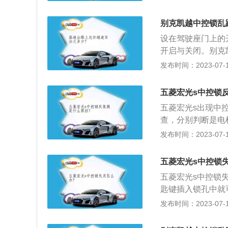
宏光s在售车型的
菱宏光s在售车型
别克凯越中控锁乱
前置后驱的驱动方
设在驾驶座门上的
节、前电动车窗、前
开启与关闭。别克
匹配5档手动变速箱
这种情况要去4S
发布时间：2023-07-17
牛/米，工信部公布
型，别克凯越HR
千瓦，最大扭矩为1
标准。凯越上市，
五菱宏光s中控锁
准，通用技术值得
五菱宏光s出现中
精致简练的审美元
查，分别判断是电
档不复杂但，很实
是一种汽车配件。
发布时间：2023-07-17
充满活力的一体式
锁孔中就可以远距
感与实用功能。
车落锁，在车辆行
五菱宏光s中控锁
挡位离开驻车挡时
五菱宏光s中控锁
匙键插入锁孔中就
成。中控锁由两个
发布时间：2023-07-17
中控锁的工作原理
两个双触点继电器