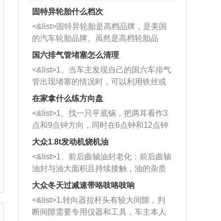
固特异轮胎什么档次
<&list>固特异轮胎是高档品牌，是美国
的汽车轮胎品牌。虽然是高档轮胎品
牌，但是中高低端的轮胎都有生产，这
国六排气管堵塞怎么清理
也是为了更好的开拓市场。
<&list>1、当车主发现自己的国六车排气
管出现堵塞的情况时，可以利用铁丝或
者是细棍，直接将杂物给取出来，如果
在家拿什么练方向盘
堵塞情况比较严重，也可以采取应急措
<&list>1、找一只平底锅，把两耳看作3
施。 <&list>2、直接利用木棍将所有的
点和9点钟方向，同时在6点钟和12点钟
杂物推到排气管里面的位置处，然后将
方向做一个标记。 <&list>2、双手握住
三元催化器拆解开，就可以将堵塞的东
大众1.8t发动机烧机油
平底锅两耳，然后往左打半圈、一圈、
西取出来。但如果是因为积碳过多引起
<&list>1、前后曲轴油封老化：前后曲轴
一圈半的练习，往右同样也要打相同的
的堵塞，就需要将三元催化器泡在草酸
油封与油大面积且持续接触，油的杂质
圈数。 <&list>3、最后强调要反复练
中进行清洗。 <&list>3、也可以利用清
和发动机内持续温度变化使其密封效果
习，这样就可以形成肌肉记忆，在真实
大众冬天过减速带咯吱咯吱响
洗剂对堵塞的情况得到解决，将清洗剂
逐渐减弱，导致渗油或漏油。<&list>2、
驾驶车辆时，不需要记忆也能打好方
放在燃油箱中，与燃油混合后，车辆启
<&list>1.转向器拉杆头有较大间隙，判
活塞间隙过大：积碳会使活塞环与缸体
向。
动时，就可以和汽油一起进入到燃烧
断间隙需要专用仪器和工具，车主本人
的间隙扩大，导致机油流入燃烧室中，