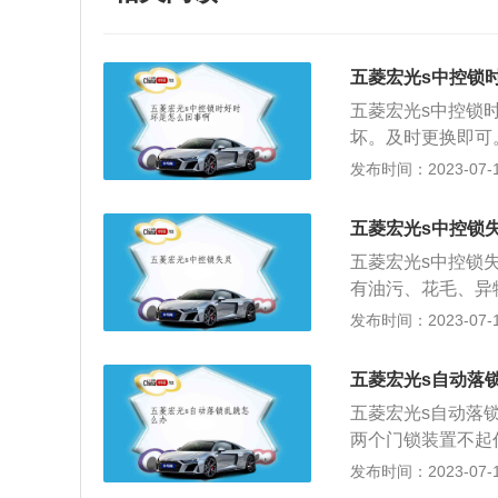
五菱宏光s中控锁
五菱宏光s中控锁
坏。及时更换即可
或者上锁，如果中
发布时间：2023-07-19
3、中控锁模块问
出现故障，是无法
五菱宏光s中控锁
问题。中控锁开关
五菱宏光s中控锁
线束出现故障，中
有油污、花毛、异
使用该锁可不用把
成金属屑颗粒等；
发布时间：2023-07-17
行机构和控制器构
异物，可用棉布蘸
当挡位离开驻车挡
生成氧化层或在电
五菱宏光s自动落
和汽油或四氯化碳
五菱宏光s自动落
装置不动作。解决
两个门锁装置不起
无法打开车门的，
前门中控锁电机进
发布时间：2023-07-17
控锁模块。4、中
机构阻力大，需要