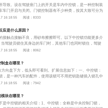
所导致。设在驾驶座门上的开关是车内中控锁，是一种控制装
车车门开启与关闭。门锁控制器有不少种类，按其大致可分为
式和晶体管式3种门锁控制器控制原理。以下是凯越的相关介
 16:18:55
阅读：8333
使用了符合国五排放标准的心1.5L发动机，同时也从4AT升
速箱是手自一体变速器。外观：在外观上变化比较小的改款凯
反应是什么原因？
中在前大灯内以及底部进气口处的变化，改款没有变化的大灯
的接触点接触不良，用砂布擦擦即可。以下中控锁功能更多介
带有锐角。依旧是别克家族的直瀑式中网设计的中网造型。而
：当驾驶员锁住其身边的车门时，其他车门也同时锁住，驾驶
样式，通透样式由之前的U形口变为了带有一字横幅贯穿，同
同时打开各个车门，也可单独打开某个车门。2、速度控制：
 16:18:55
阅读：8062
的雾灯设置。
定时，各个车门能自行锁上，防止乘员误操作车门把手而导致
独控制：除在驾驶员身边车门以外，还在其他门设置单独的弹
控制盒在哪里？
地控制一个车门的打开和锁住。
在方向盘下方，低头即可看到。扩展信息如下：一、中控锁：
锁，是一种汽车的配件，使用该锁可不用把钥匙键插入锁孔中
和锁门，其由门锁开关、执行机构和控制器构成。二、中控锁
 16:18:55
阅读：7942
央控制：当驾驶员锁住其身边的车门时，其他车门也同时锁
门锁开关同时打开各个车门，也可单独打开某个车门。2，速
锁模块在哪里？
度达到一定时，各个车门能自行锁上，防止乘员误操作车门把
下是中控锁的相关介绍：1、中控锁：全称是中央控制门锁，
。3，单独控制：除在驾驶员身边车门以外，还在其他门设置