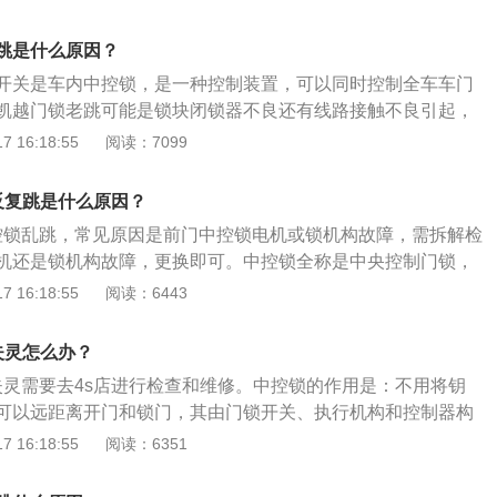
前、后制动器类型为盘式和鼓式，驻车制动器类型为手拉式。五
的前、后悬架为麦弗逊式独立悬架和整体桥式非独立悬架，采用
跳是什么原因？
式。2、其它配置：防抱死制动、制动力分配、大灯高度调
开关是车内中控锁，是一种控制装置，可以同时控制全车车门
雨刷器等。五菱宏光s在售车型搭载1.2L和1.5L两款发动机，
凯越门锁老跳可能是锁块闭锁器不良还有线路接触不良引起，
。1.2L版本发动机的最大输出功率为60千瓦，最大扭矩为116
店维修或更换。以下是拓展资料：1、车型：别克凯越是两厢车
 16:18:55
阅读：7099
的百公里综合油耗6.6L。1.5L版本发动机的最大输出功率为77
V是上海通用生产的别克轿车的一种通用车类型，属中级轿车新
40牛/米，工信部公布的百公里综合油耗6.9L。
以世界级的设计、融合全球的优势科技，树立了中级轿车新标
反复跳是什么原因？
考验。2、外观内饰：凯越现代外观极具雕塑感的欧洲风格和
控锁乱跳，常见原因是前门中控锁电机或锁机构故障，需拆解检
素，是通用汽车最新开发的全球化中级轿车，别克凯越内饰高
机还是锁机构故障，更换即可。中控锁全称是中央控制门锁，
用；外观大气好看，高位刹车灯在制动时呈现6瓣花叶形状；
以下是中控锁的相关介绍：1、使用该锁可不用把钥匙键插入
 16:18:55
阅读：6443
晶亮后大灯，与前灯设计交相呼应，车尾设计融合现代视觉美
离开门和锁门，由门锁开关、执行机构和控制器构成。2、行
驶到一定速度时，车辆自动落锁确保乘客安全。挂挡落锁，当
失灵怎么办？
，车辆自动落锁确保乘客安全。
失灵需要去4s店进行检查和维修。中控锁的作用是：不用将钥
可以远距离开门和锁门，其由门锁开关、执行机构和控制器构
开关、门锁继电器、5个双向的直流电动机和熔丝部件组成。
 16:18:55
阅读：6351
是：通过电机的正、负电源转换完成开关锁过程，中控锁是由
和控制线路组成，当收到开锁信号时，开锁继电器吸合，电流