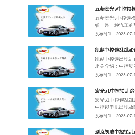
锁会失灵。解决方
是中央控制门锁，
1、中央控制：当
五菱宏光s中控锁
远距离开门和锁门
通过门锁开关同时
五菱宏光s中控锁
驶到一定速度时，
车速度达到一定时
锁，是一种汽车的
时，车辆自动落锁
打开。3、单独控
和锁门，其由门锁
发布时间：2023-07-17
开关，可独立地控
当驾驶员锁住其身
时打开各个车门，
凯越中控锁乱跳如
时，各个车门能自
凯越中控锁出现乱
控制。除在驾驶员
相关介绍：中控锁
控制一个车门的打
该锁可不用把钥匙
发布时间：2023-07-17
机构和控制器构成
接收该电波信号，
宏光s1中控锁乱
机或电磁经理圈）
宏光s1中控锁乱
成。功能：（1）
中控锁电机出现故
住，驾驶员可通过
起到了锁止车门的
发布时间：2023-07-17
速度控制：当行车
象。中控锁线路问
把手而导致车门打
中控锁线路出现接
设置单独的弹簧锁
别克凯越中控锁乱