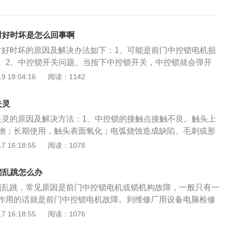
时好时坏是怎么回事啊
时好时坏的原因及解决办法如下：1、可能是前门中控锁电机损
。2、中控锁开关问题。当按下中控锁开关，中控锁就会弹开
控锁开关出现故障，中控锁是无法落锁的。更换中控锁开关。
 18:04:16
阅读：1142
题。中控锁落锁后，在车外是无法打开车门的，当中控锁模块
落锁，可以让技术师傅检查中控锁模块。4、中控锁开关线束
失灵
信号指令就是通过中控锁开关线束就行传输的，当中控锁开关
失灵的原因及解决方法：1、中控锁的接触点接触不良。触头上
控锁会失灵。中控锁全称是中央控制门锁，是一种汽车配件。
物；长期使用，触头表面氧化；电弧烧蚀造成缺陷、毛刺或形
钥匙键插入锁孔中就可以远距离开门和锁门，由门锁开关、执
运动部分有卡阻现象。解决方法：对于触头上的油污、花毛或
 16:18:55
阅读：1078
成。在车辆行驶到一定速度时，车辆自动落锁确保乘客安全。
酒精或汽油擦洗即可。如果是银或银基合金触头，其接触表面
时，车辆自动落锁确保乘客安全。
弧作用下形成轻微烧伤及发黑时，一般不影响工作，可用酒精
锁乱跳怎么办
溶液擦洗。2、前门中控锁电机坏了。一个或两个车门的门锁
锁乱跳，常见原因是前门中控锁电机或锁机构故障，一般只有一
方法：需更换前门中控锁电机。3、中控锁落锁后，在车外是
作用的话就是前门中控锁电机故障。到维修厂用设备电脑检修
当中控锁模块出现故障，是无法落锁。解决方法：需要更换中
行检修。如果是锁机构故障一般就是锁内部生锈了，导致锁的
 16:18:55
阅读：1076
控锁开关线束出现故障，例如开关线路中的保险丝烧坏，中控
到维修厂更换锁机构。以下是相关介绍：中控锁：中控锁全称