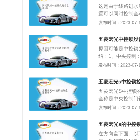
这是由于线路进水
置可以同时控制全
电容式、车带感应
发布时间：2023-07-17
绍：动力：在动力上
级为6速匹配的变
五菱宏光中控锁没
越车型，主要都集
原因可能是中控锁
外形，造型依旧是
绍：1、中央控制
进气口有所变化的
员可通过门锁开关
发布时间：2023-07-17
时取消了改款车型
当行车速度达到一
车门打开。3、单
五菱宏光s中控锁
簧锁开关，可独立
五菱宏光S中控锁
全称是中央控制门
就可以远距离开门
发布时间：2023-07-17
主要功能：1，中
住，驾驶员可通过
五菱宏光s的中控
度控制：当行车速
在方向盘下面。以
手而导致车门打开