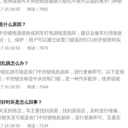
，使用该锁可不用把钥匙键插入锁孔中就可以远距离开门和锁
，可独立地控制一个车门的打开和锁住。
、执行机构和控制器构成。2、功能一是中央控制：当驾驶员
 16:18:55
阅读：7882
时，其他车门也同时锁住，驾驶员可通过门锁开关同时打开各
打开某个车门。3、功能二是速度控制：当行车速度达到一定
是什么原因？
行锁上，防止乘员误操作车门把手而导致车门打开。4、功能
中控锁电源搭铁或刹车灯电源线度损坏，建议去修车行排除故
在驾驶员身边车门以外，还在其他门设置单独的弹簧锁开关，
绍：1、保护：用户可以通过设置门锁遥控ECU的开锁密码实
车门的打开和锁住。
护，并在出现非法打开车门时进行报警。许多系统大都采用无
 16:18:55
阅读：7876
为识别信号的传授媒介，有持钥匙型和整体型两种。2、原
到正确的代码信号，控制波接收电路就被触发至接收时间加0.5
锁乱跳怎么办？
待机状态。如输入的代码信号不符，将不能触发接收电路。若在
控锁乱跳可能是前门中控锁电机损坏，进行更换即可。以下是相
10个代码信号输入不符，该锁就认为有人企图窃车，于是停止接
锁：中控锁全称是中央控制门锁，是一种汽车配件，使用该锁
入锁孔中就可以远距离开门和锁门，由门锁开关、执行机构和
 16:18:55
阅读：7544
定位：五菱宏光S是上汽通用在五菱宏光车型的基础上推出的一
用车的跨界自主研发产品，具有流畅的外形设计，多样化、实
时好时坏是怎么回事？
间。
失灵的情况，车主要找到原因，找到原因后，及时进行维修。
控锁失灵可能是前门中控锁电机损坏，进行更换即可。五菱宏
PV。五菱宏光s在售车型的标准配置如下：1、制动悬架：五菱
 16:18:55
阅读：7234