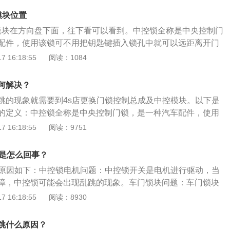
法：去4s店修复中控锁开关线束。以下中控锁功能更多介绍：
是一种汽车配件，使用该锁可不用把钥匙键插入锁孔中就可以
驾驶员锁住其身边的车门时，其他车门也同时锁住，驾驶员可
模块位置
，由门锁开关、执行机构和控制器构成。行车落锁，在车辆行
打开各个车门，也可单独打开某个车门。2、速度控制：当行
模块在方向盘下面，往下看可以看到。中控锁全称是中央控制门
车辆自动落锁确保乘客安全。挂挡落锁，当挡位离开驻车挡
，各个车门能自行锁上，防止乘员误操作车门把手而导致车门
配件，使用该锁可不用把钥匙键插入锁孔中就可以远距离开门
确保乘客安全。
制：除在驾驶员身边车门以外，还在其他门设置单独的弹簧锁
开关、执行机构和控制器构成。中控锁功能：1、中央控制。
 16:18:55
阅读：1084
制一个车门的打开和锁住。
边的车门时，其他车门也同时锁住，驾驶员可通过门锁开关同
也可单独打开某个车门。2、速度控制。当行车速度达到一定
何解决？
行锁上，防止乘员误操作车门把手而导致车门打开。3、单独
跳的现象就需要到4s店更换门锁控制总成及中控模块。以下是
身边车门以外，还在其他门设置单独的弹簧锁开关，可独立地
的定义：中控锁全称是中央控制门锁，是一种汽车配件，使用
开和锁住。
键插入锁孔中就可以远距离开门和锁门。其由门锁开关、执行
 16:18:55
阅读：9751
。遥控的基本原理：从车主身边发出微弱的电波，由汽车天线
经电子控制器ECU识别信号代码，再由该系统的执行器（电动
跳是怎么回事？
执行启/闭锁的动作。该系统主要由发射机和接收机两部分组
跳原因如下：中控锁电机问题：中控锁开关是电机进行驱动，当
中央控制：当驾驶员锁住其身边的车门时，其他车门也同时锁
障，中控锁可能会出现乱跳的现象。车门锁块问题：车门锁块
门锁开关同时打开各个车门，也可单独打开某个车门。（2）
作用，当车门锁块出现机械故障，中控锁可能会出现乱跳的现
 16:18:55
阅读：8930
速度达到一定时，各个车门能自行锁上，防止乘员误操作车门
题：中控锁开关信号指令就是通过中控锁线路进行传输，如果
开。（3）单独控制：除在驾驶员身边车门以外，还在其他门
触不良的现象，可能会导致中控锁出现乱跳的现象。
开关，可独立地控制一个车门的打开和锁住。
跳什么原因？