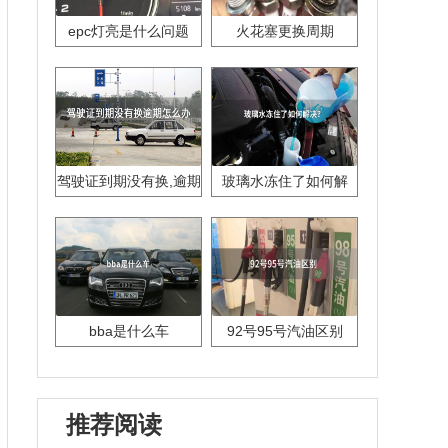
epc灯亮是什么问题
火花塞更换周期
驾驶证到期没有换,逾期
玻璃水冻住了如何解
怎么办??
决？
bba是什么车
92号95号汽油区别
推荐阅读