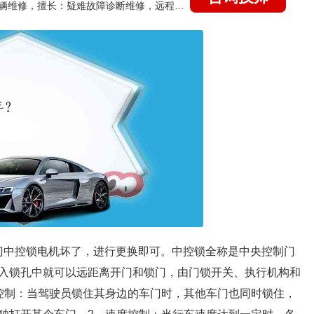
国家认证的汽车维修技师，15年德美日等各系车辆维修，擅长：疑难故障诊断维修，远程维修技术指导
门中控锁电机坏了，进行更换即可。中控锁全称是中央控制门
入锁孔中就可以远距离开门和锁门，由门锁开关、执行机构和
控制：当驾驶员锁住其身边的车门时，其他车门也同时锁住，