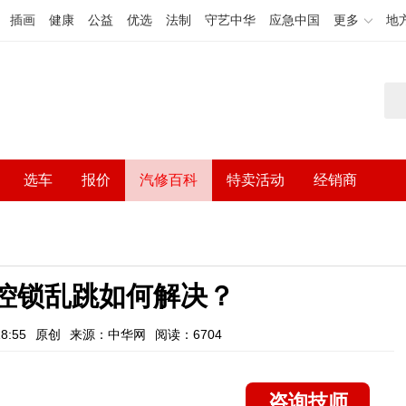
插画
健康
公益
优选
法制
守艺中华
应急中国
更多
地
选车
报价
汽修百科
特卖活动
经销商
？
控锁乱跳如何解决？
8:55
原创
来源：中华网
阅读：6704
咨询技师