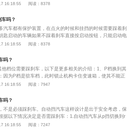
所以在需要行车的时候只需要将档位挂入D档就可以。在正常
 16:18:55
阅读：8378
车型可只需要用到两个档位，是D档和S档。处于空档或P档：
者是P档时，如果需要切换进入行驶档，必须要踩刹车。
刹车吗？
多汽车都有保护装置，在点火的时候和挂挡的时候需要踩着刹
钥匙启动的车辆如果不踩着刹车直接按启动按钮，只能启动电
才可以顺利把汽车发动；有些车则是需要踩着刹车才可以把档
 16:18:55
阅读：8378
车。P挡锁工作原理：P挡锁是一个电磁阀，电磁阀的铁芯就是
处于P挡时，电磁阀断电，锁止销弹出，卡在变速杆总成的固
车吗？
挡杆锁死在P挡上；当踩下刹车时，刹车开关给变速箱控制单
其他档位需要踩刹车，以下是更多相关的介绍：1、P档换到其
号，然后电磁阀通电，将铁芯吸合，锁止销缩回，P挡被解
：因为P档是驻车档，此时锁止机构卡住变速箱，使其不能正
自动挂入其它挡位。P挡锁的影响：当把挡位挂到P挡时，自动
锁止功能。目的是为防止车辆停的路面不平整，从而发生溜车
 16:18:55
阅读：7947
锁止齿轮来卡住变速箱，因此，在挂住P挡时，轮子有任何移
厂家考虑到这点，如果在半坡等路段，假如车主没有拉手刹，
止齿轮的崩坏，甚至严重地影响到变速箱，因此车主应该规范
将P档切出，车辆会立即发生后溜，后果不堪设想。为避免这
车吗？
在P档设置电磁阀锁定功能，必须踩下刹车才能解除。2、N档
，不是必须踩刹车。自动挡汽车这样设计是出于安全考虑，保
要踩刹车：N档是汽车的空挡。发动机的动力直接传递至变速
根据以下情况决定是否需踩刹车：1.自动挡汽车从p挡切换到r
踩刹车就能直接启动汽车，当车主一挂入D档或R档就会前进或
从p挡切换到d挡需要踩刹车。3.从d挡切换到n挡不需要踩刹
 16:18:55
阅读：7247
失误的情况，一样很难快速反应刹车，所以依然存在发生事故
到n挡不需要踩刹车。5.从n挡切换到d挡需要踩刹车。6.从n挡切
个点有些厂家都已经放松条件，不用踩刹车就能挂D挡，但是