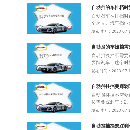
换到r挡需要踩刹车
挂R挡还是必须要
自动挡的车挂档时
动挡那样直接机械
自动挡车在挂挡时
信号。变速箱控制
全起见。汽车挡位
换s档不用踩刹车，
坡，小型轿车除非
发布时间：2023-07-17
之类。当然你行驶
设计，因而在轻载
尝试。
M以下。2、二挡
自动挡的车挂档需
碍的锐角弯路、人
自动挡换挡不需要
段等，一般速度为
要踩刹车，这个时
驶，特别是速度高
踩着刹车换挡，不
发布时间：2023-07-17
点，松油就可以慢
挡挂回其他挡位时
以轻松方便地减至
齿。在踩刹车的时
驶，一般40公里以
自动挡挂挡要踩刹
统，最后导致刹车
左右、车速在60—
自动挡挂挡不需要
放四挡，超过50
位需要踩刹车；2
公里以上行驶，要
点火钥匙转到第二
发布时间：2023-07-17
地保持过高转速，
从p挡拉到n挡；
时间的高速行驶，
去手动换挡，车辆
自动挡挂挡要踩刹
于车辆。6、倒挡
挡汽车上的挡位从上