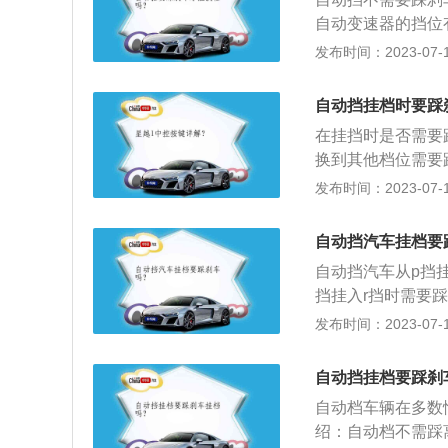
一个道理。不过，
自动变速器的挡位有
踩刹车，那是因为
称泊车挡。其它挡
发布时间：2023-07-17
的挡位，
式：S或2挡表示
自动挡注意事项的
自动挡挂档时要踩
D、1等挡位来回
在挂挡时是否需要
则会损坏变速箱。
换到其他档位需要
不能正常转动，属
发布时间：2023-07-17
发生溜车滑行的危
拉手刹，还不用踩
自动挡汽车挂档要
为了避免这种情况
自动挡汽车从p挡
除。N档切入D档
挡挂入r挡时需要
至变速箱，如果此
介绍：汽车档位介
发布时间：2023-07-17
前进或后退，如果
档是前进挡，R档
生事故的风险。
模式的车型）。档
自动挡挂档要踩刹
则自动变速器的机
自动档车辆在多数
机械抱死状态，配
绍：自动档不需踩