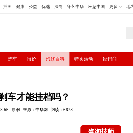
插画
健康
公益
优选
法制
守艺中华
应急中国
更多
地
选车
报价
汽修百科
特卖活动
经销商
刹车才能挂档吗？
8:55
原创
来源：中华网
阅读：6678
咨询技师