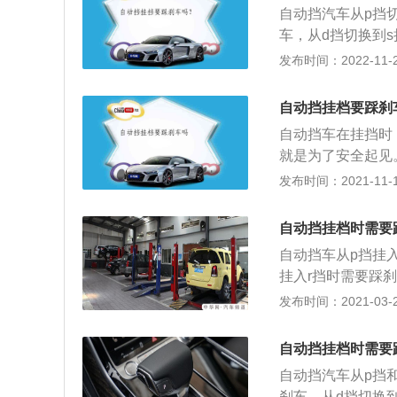
车停稳才能挂，前
自动挡汽车从p挡切
车，从d挡切换到
安全防止汽车切换
发布时间：2022-11-20
变速箱，双离合变
需要驾驶员自己操
自动挡挂档要踩刹
车，对驾车提供了
自动挡车在挂挡时
有P、R、N、D、
就是为了安全起见
锁定车辆的旋转部
自动挡汽车我们只
发布时间：2021-11-10
必须拉动刹车，将
特殊情况的时候刹
挡，否则会对变速
互相切换的，但当
能够使用半联动，
自动挡挂档时需要
车才能切换其他挡
拨杆上的保险按钮
自动挡车从p挡挂
位的时候切换档位
话，会损坏变速器
挂入r挡时需要踩
正确的操作是脚刹
但为了避免汽车脱
汽车上经常遇见的自
发布时间：2021-03-24
小。汽车熄火最好
后拉手刹车，脚可
器。 双离合变速
了。
控制油门踏板就能
与手动变速器类似
自动挡挂档时需要
挡调节机构。 双
自动挡汽车从p挡
合器功能作用是调
刹车，从d挡切换