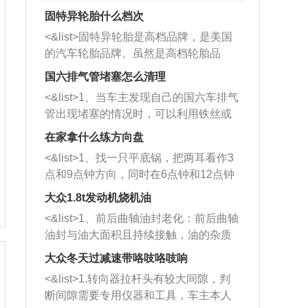
固特异轮胎什么档次
<&list>固特异轮胎是高档品牌，是美国
的汽车轮胎品牌。虽然是高档轮胎品
牌，但是中高低端的轮胎都有生产，这
国六排气管堵塞怎么清理
也是为了更好的开拓市场。
<&list>1、当车主发现自己的国六车排气
管出现堵塞的情况时，可以利用铁丝或
者是细棍，直接将杂物给取出来，如果
在家拿什么练方向盘
堵塞情况比较严重，也可以采取应急措
<&list>1、找一只平底锅，把两耳看作3
施。 <&list>2、直接利用木棍将所有的
点和9点钟方向，同时在6点钟和12点钟
杂物推到排气管里面的位置处，然后将
方向做一个标记。 <&list>2、双手握住
三元催化器拆解开，就可以将堵塞的东
大众1.8t发动机烧机油
平底锅两耳，然后往左打半圈、一圈、
西取出来。但如果是因为积碳过多引起
<&list>1、前后曲轴油封老化：前后曲轴
一圈半的练习，往右同样也要打相同的
的堵塞，就需要将三元催化器泡在草酸
油封与油大面积且持续接触，油的杂质
圈数。 <&list>3、最后强调要反复练
中进行清洗。 <&list>3、也可以利用清
和发动机内持续温度变化使其密封效果
习，这样就可以形成肌肉记忆，在真实
大众冬天过减速带咯吱咯吱响
洗剂对堵塞的情况得到解决，将清洗剂
逐渐减弱，导致渗油或漏油。<&list>2、
驾驶车辆时，不需要记忆也能打好方
放在燃油箱中，与燃油混合后，车辆启
<&list>1.转向器拉杆头有较大间隙，判
活塞间隙过大：积碳会使活塞环与缸体
向。
动时，就可以和汽油一起进入到燃烧
断间隙需要专用仪器和工具，车主本人
的间隙扩大，导致机油流入燃烧室中，