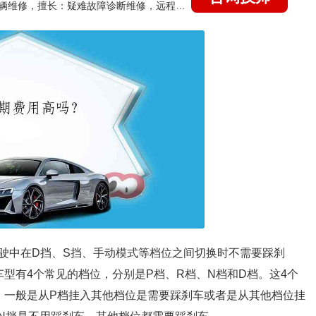
国家认证的汽车维修技师，15年德美日等各系车辆维修，擅长：疑难故障诊断维修，远程维修技术指导
驶中在D挡、S挡、手动模式等档位之间切换时不需要踩刹
型有4个常见的档位，分别是P档、R档、N档和D档。这4个
、一般是从P档挂入其他档位是需要踩刹车或者是从其他档位挂