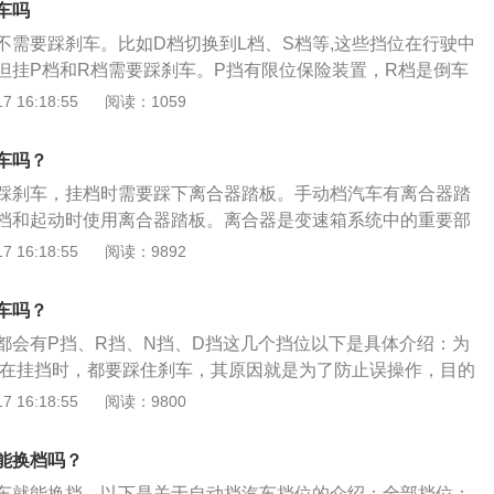
车吗
不需要踩刹车。比如D档切换到L档、S档等,这些挡位在行驶中
但挂P档和R档需要踩刹车。P挡有限位保险装置，R档是倒车
，是大家开车时用得比较多的倒档。相信很多老司机都很熟悉
 16:18:55
阅读：1059
目的地找到好的停车位，都需要用R挡倒车入仓。档位的具体
驻车档。当停车时，记得把它挂在P档。此时，汽车将停止制
车吗？
滑”。2、R挡，倒车档。位于P挡之下，是大家开车时用得比较
踩刹车，挂档时需要踩下离合器踏板。手动档汽车有离合器踏
多老司机都很熟悉这个档位。每次在目的地找到好的停车位，
档和起动时使用离合器踏板。离合器是变速箱系统中的重要部
入仓。3、N挡，空挡。相当于手动变速箱的一挡，在红绿灯停
发动机和齿轮箱之间。松开离合器踏板时，离合器将分离。踩
 16:18:55
阅读：9892
下坡时不要挂空挡。4、D挡，前进挡。也是很多司机用的最多
离合器将接合。所以换档时，不需要踩下制动踏板，只需踩下
在手，路自由走。5、L挡，下坡挡。如果担心长时间使用刹
如果换档过程中离合器踏板未完全踩下，将无法平稳换档。启
车片。这时候只要这样挂档位就不用踩刹车了。
车吗？
联动技术。半联动是使离合器稍微结合，但不是完全结合。因
都会有P挡、R挡、N挡、D挡这几个挡位以下是具体介绍：为
飞轮和离合器片之间的转速差过大。如果此时离合器完全接
:在挂挡时，都要踩住刹车，其原因就是为了防止误操作，目的
熄火。
。不能随意换挡:不管各个档位中能不能随意换来换去，只要在
 16:18:55
阅读：9800
不安全的，并且对汽车的变速箱也有一定的损伤。其实想象一
果不踩刹车直接挂前进挡，车子会瞬间向前，这时如果是个新
能换档吗？
了油门，那车辆就会加速了，很容易发生事故；包括倒车也是
车就能换挡，以下是关于自动挡汽车挡位的介绍：全部挡位：