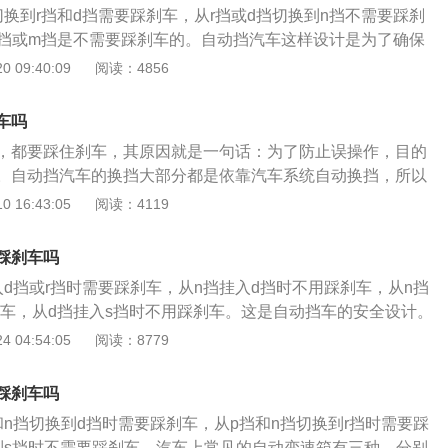
进中的车车未停稳，绝不能挂倒挡，否则有损坏车辆的危险。
换到r挡和d挡需要踩刹车，从r挡或d挡切换到n挡不需要踩刹
s挡或m挡是不需要踩刹车的。自动挡汽车这样设计是为了确保
挡位后立即行驶。汽车上常见的自动变速箱有三种，分别是at
 09:40:09
阅读：4856
速箱，cvt变速箱。汽车自动挡的意思就是说汽车自动换挡，不
作换挡，车子依据行驶的状况和交通条件智能化选用档位行
车吗
很多方便。我们要先了解一下自动挡有哪些挡位：一般情况都
，都要踩住刹车，其原因就是一句话：为了防止误操作，目的
2（S）、1（L）这些挡位。p挡板是停车挡板，利用机械装置
。自动挡汽车的换挡大部分都是依靠汽车系统自动换挡，所以
分，使车辆无法移动，车辆长时间停留在固定位置时，停车前
要控制油门的大小，所以一般很少使用刹车，不过在碰到一些
 16:43:05
阅读：4119
变速杆挂在p挡板上。注意一定要在车子完全停止时才能使用P
车也是需要踩的。据老司机说：一般自动挡挡位是可快速简单
箱造成损坏。R挡是倒车档，由于自动挡的车不像手动挡那般
我们汽车挡位在P档和R挡的时候，如果要切换挡位就需要踩刹
所以一定要控制好加速踏板。一般要想挂入R挡，首先要按下
踩刹车吗
位，所以自动挡换挡不用踩刹车的说法是不准确的。在其他档
。同样，如果汽车没有完全停止，就不能放入r档。不那样的
入d挡或r挡时需要踩刹车，从n挡挂入d挡时不用踩刹车，从n挡
则基本不需要踩刹车。另外在一些有坡度的地方停车时，一般
。n挡板是空挡板，一般在短时间内停留或等待红灯时使用，
刹车，从d挡挂入s挡时不用踩刹车。这是自动挡车的安全设计。
到N档，先拉手刹，再挂P档，这样汽车变速箱受到的冲击力会
落，必须在挂入空挡板后踩刹车，或者时间稍长，挂入空挡板
动变速器有三种，分别是at变速器，cvt变速器，双离合变速
 04:54:05
阅读：8779
在挂挡之后进行，如果汽车先熄火之后的挂挡可能就挂不上
以休息。d挡板是前进挡板，挂在这个挡板上后，驾驶员只要
器是一种基于手动变速器研发而来的产品，这样的变速器的结构
控制车的速度。
。 双离合变速器仅仅是比手动变速器多了一套离合器和一套换
踩刹车吗
离合变速器的一套离合器功能作用是调节奇数挡的，另外一套离
和n挡切换到d挡时需要踩刹车，从p挡和n挡切换到r挡时需要踩
节偶数挡的。 双离合变速器的换挡速度快，传动速率同样是相
到s挡时不需要踩刹车。汽车上常见的自动变速箱有三种，分别