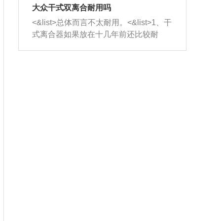
室，最后形成废气排出，就可以让三元
无法制作，需要将车辆送到修理厂或4s
造成烧机油。<&list>3、机油粘度。使用
大众干式双离合耐用吗
催化器得到清洗，排气管堵塞的情况就
店；<&list>2.车辆半轴套管防尘罩破
机油粘度过小的话，同样会有烧机油现
<&list>总体而言不太耐用。<&list>1、干
能够得到解决。
裂，破裂后会出现漏油现象，使半轴磨
象，机油粘度过小具有很好的流动性，
式离合器如果放在十几年前还比较耐
损严重，磨损的半轴容易损坏，产生异
容易窜入到气缸内，参与燃烧。<&list>
用，但是由于现在的汽车发动机动力输
响；<&list>3.稳定器的转向胶套和球头
4、机油量。机油量过多，机油压力过
出越来越高，使得干式离合器散热不足
老化，一般是使用时间过长造成的。解
大，会将部分机油压入气缸内，也会出
的缺陷也逐渐暴露出来。<&list>2、由于
决方法是更换新的质量好的转向橡胶套
现烧机油。<&list>5、机油滤清器堵塞：
干式双离合的工作环境暴露在空气中，
和球头。
会导致进气不畅，使进气压力下降，形
而离合器的散热也是通离合器罩上面的
成负压，使机油在负压的情况下吸入燃
几个小孔来进行散热。但是在行驶过程
烧室引起烧机油。<&list>6、正时齿轮或
中变速箱需要换挡，就不得不使得离合
链条磨损：正时齿轮或链条的磨损会引
器频繁工作。<&list>3、长时间的低速行
起气阀和曲轴的正时不同步。由于轮齿
驶以及过于频繁的启停，导致离合器的
或链条磨损产生的过量侧隙，使得发动
温度不断升高，而低速行驶时空气流动
机的调节无法实现：前一圈的正时和下
效率不高，无法将离合器中的热量有效
一圈可能就不一样。当气阀和活塞的运
的带走，导致离合器内部的温度不断升
动不同步时，会造成过大的机油消耗。
高，加速离合器的磨损。
解决方法：更换正时齿轮或链条。<&list
>7、内垫圈、进风口破裂：新的发动机
设计中，经常采用各种由金属和其他材