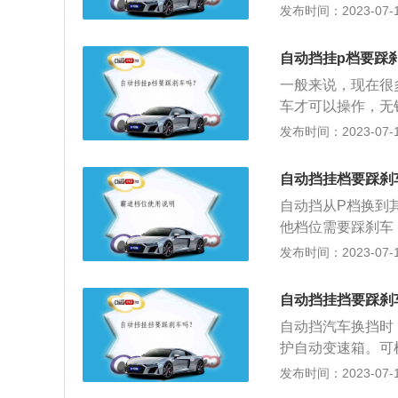
合来释放离合片，
发布时间：2023-07-17
行车过程中自动档
当车辆处于空档或
自动挡挂p档要踩
一般来说，现在很
车才可以操作，无
源，只有踩着刹车
发布时间：2023-07-17
位从P档挂出来发
锁止销。当换挡杆
自动挡挂档要踩刹
定板上，从而将换
自动挡从P档换到
元发送一个解锁信
他档位需要踩刹车
锁，变速杆就可以
常转动，属于刚性
发布时间：2023-07-17
变速箱中会有一个
滑行的危险情况。
动，都容易造成锁
还不用踩刹车就能
地操作P挡。
自动挡挂挡要踩刹
种情况发生，所以
自动挡汽车换挡时
切入D档或R档需
护自动变速箱。可
箱，如果此时没有
挡需要踩刹车。2.
发布时间：2023-07-17
后退，如果是操作
车。4.从r挡切换
的风险。不过在这