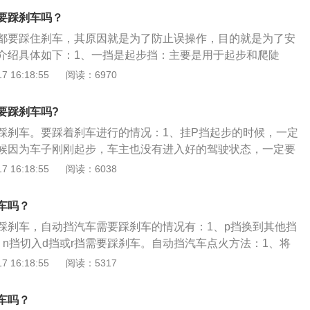
。7.从d挡切换到s挡不需要踩刹车。
踩刹车。3、行车途中不需要踩刹车：自动挡的档杆并不是像手
要踩刹车吗？
连接变速箱齿轮，也就是档杆从d档切至s档时，提供的只是电
都要踩住刹车，其原因就是为了防止误操作，目的就是为了安
系统接收到这个信号，再根据信号改变齿轮的输出比。除d档
介绍具体如下：1、一挡是起步挡：主要是用于起步和爬陡
其他行驶档之间的切换也不用踩刹车，例如d+、d-或m+、m-
特殊情况外，应该选择一挡起步，大型车辆的一挡按满载起步
 16:18:55
阅读：6970
中切换至P档或者R档还是要踩刹车，不过这是作死行为，切勿
时可以选择二挡起步，上陡坡时挂一挡，一般行驶速度为10K
是通过挡：用于通过复杂路面和处理复杂情况，如通过无特殊障
要踩刹车吗?
流密集的繁华路段、较大又不太陡的上坡路段、坑洼较多的路
踩刹车。要踩着刹车进行的情况：1、挂P挡起步的时候，一定
20KM以下。3、三挡是过渡挡：主要用于城市道路中低速行
候因为车子刚刚起步，车主也没有进入好的驾驶状态，一定要
低变化频繁的路段，根据实际情况的变化，略加油门就稍快一
然车辆容易失控。2、空挡的时候，一定要踩着刹车。3、从空
 16:18:55
阅读：6038
一点，如需换挡，加速可以轻松而方便地过渡到四挡，减速可
，一定要踩刹车，不然会伤到变速箱的齿轮，导致变速器打
二挡。4、四挡是行车挡：主要用于较长时间的经济速度行
不要一脚踩死，这样对刹车片的磨损很严重，会影响到制动系
上，多数车辆的最佳经济车速是在发动机转速为1800—2500
车吗？
失灵。
80KM左右的区间，挡位放在四挡和五挡最合适，即40KM以上
踩刹车，自动挡汽车需要踩刹车的情况有：1、p挡换到其他挡
KM就应上五挡。5、五挡是高速挡：主要用于高速长途行驶，50
、n挡切入d挡或r挡需要踩刹车。自动挡汽车点火方法：1、将
在四挡速度区间的高端转速会较高，但动力尚有富余，如持续
格至电源挡，汽车电脑系统开始自检；2、踩下脚刹，将挡位
 16:18:55
阅读：5317
既废油又增加发动机磨损，这时及时升至五挡，既可以保持长
3、松开脚刹，将点火钥匙转到点火挡即可。自动挡不用驾驶者
又可以使发动机在接近最佳节能转速区间运行，既节能又有益
会根据行驶的速度和交通情况自动选择合适的挡位行驶，自动
车吗？
是倒车挡：倒车用，注意的是车在前进中不能挂倒挡前必须把
到下分别为：p挡、r挡、n挡、d挡、s挡、l挡。