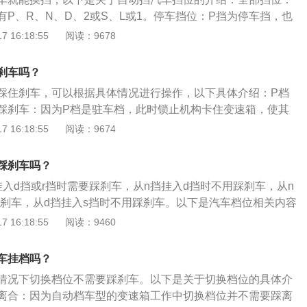
随着汽车技术的发展，当下也有一些自动挡车型挂挡时不需要
P、R、N、D、2或S、L或1。停车挡位：P挡为停车挡，也
很多车型都设计了解锁按钮，不允许未踩刹车将P挡挂入其他
位：R为倒挡，N为空挡、D为前进挡，也称驱动挡。运动模
 16:18:55
阅读：9678
运动模式。低速挡：L或1为低速挡，也称1挡。以下是关于驾驶
扩展资料：一般情况：驾驶时如无特殊要求，不要将挡杆在
刹车吗？
拨动。损害：启动自动挡车时，要确保挡位在P挡或N挡上，否
踩住刹车，可以根据具体情况进行操作，以下具体介绍：P档
倒车：自动挡车倒车时应确保车辆停稳后再挂入R挡倒车。
踩刹车：因为P档是驻车档，此时锁止机构卡住变速箱，使其
于刚性锁止功能。目的是为了防止车辆停的路面不平整，从而
 16:18:55
阅读：9674
险情况。厂家考虑到这点，如果在半坡等路段，假如车主没有
刹车就能将P档切出，车辆会立即发生后溜，后果不堪设想。
踩刹车吗？
发生，所以在P档设置电磁阀锁定功能，必须踩下刹车才能解
挂入d挡或r挡时需要踩刹车，从n挡挂入d挡时不用踩刹车，从n
或R档需要踩刹车：N档是汽车的空挡。发动机的动力直接传递
踩刹车，从d挡挂入s挡时不用踩刹车。以下是汽车档位相关内容
时没有踩刹车就能直接启动汽车，当车主一挂入D档或R档就会
绍：汽车档位通常有D档、R档、P档、N档、S档组成，其中D
 16:18:55
阅读：9460
是操作失误的情况，一样很难快速反应刹车，所以依然存在发
是倒挡，P档是驻车档，N档是空挡，S档是运动档（配备运动
位使用注意事项：车辆一定要在完全停止时才可使用P档，否
车挂档吗？
械部分会受到损坏。当停车不用时，档位在此，此时车轮处于
情况下切换档位不需要踩刹车。以下是关于切换档位的具体介
合手刹可以防止汽车溜动。
离合：因为自动档车型的变速箱工作中切换档位并不需要踩离