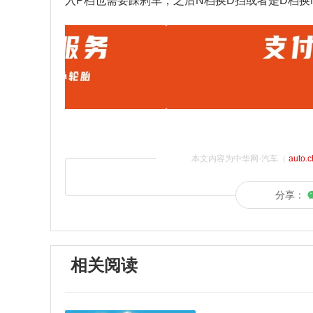
入P档也需要踩刹车，之后N档换D挡或者是D档
本文内容为中华网·汽车（
auto.
分享：
相关阅读