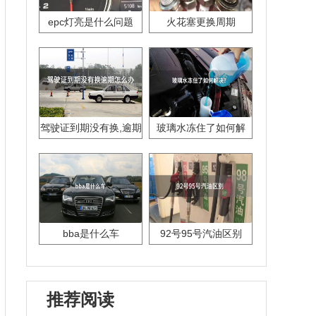
epc灯亮是什么问题
火花塞更换周期
驾驶证到期没有换,逾期
玻璃水冻住了如何解
怎么办??
决？
bba是什么车
92号95号汽油区别
推荐阅读