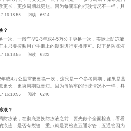
名，防冻液就是在流经五通管后，被分配到汽车不同的部分发
数更长，更换周期就更短。因为每辆车的行驶情况不一样，具
部分有泄漏防冻液的现象，就应该根据情况更换水管或重新固
情况来选择更换，检查防冻液的使用情况，如果发现防冻液不
 16:18:55
阅读：6614
冻液放出，之后用清水清洗液体通道。将清水加入防冻液补充
发现防冻液内出现悬浮物，沉淀物或变质、变色应及时更换并
入清水，使清水连续不断地流经发动机冷却系统，随后着车怠
更换方法如下：在彻底更换防冻液之前，要先做个全面检查，
水循环起来。开始从水罐里流出的水有点淡淡的粉红色，继续注
换？
泄漏的痕迹，是否有裂缝，重点就是要检查五通水管，防冻液
干净的水。注意别忘了将暖风水管拆掉，把暖风水箱的水放干
一次。一般车型2-3年或4-5万公里更换一次，实际上防冻液
后，被分配到汽车不同的部分发挥作用。如果这个部分有泄漏
时后，将新的防冻液由水箱（散热器）的水管加入，这是让防
车主只要按照用户手册上的期限进行更换即可。以下是防冻液
应该根据情况更换水管或重新固定接口。将旧的防冻液放出，
的方法。随后将另一桶防冻液加入防冻液罐，加到防冻液罐快
冻液组成成分：防冻液的组成主要是乙二醇和水，即防冻液是
 16:18:55
阅读：6323
体通道。将清水加入防冻液补充罐，随后往罐里注入清水，使
10分钟左右，这时冷却系统由于排除了部分空气，液面有所下
具有一定的导电性。防冻液作用：防冻液可以防止在寒冷冬季
经发动机冷却系统，随后着车怠速3至5分钟，让水循环起来。
去，加注储液罐的最高标记“MAXT”为止。
冰而胀裂散热器和冻坏发动机气缸体或盖。防冻液不仅仅是冬
的水有点淡淡的粉红色，继续注入清水，直至流出来的水是干
要使用。无论何种颜色的防冻液，都要保持一定的透明度，浑
将暖风水管拆掉，把暖风水箱的水放干净。放水大约1小时
2年或4万公里需要更换一次，这只是一个参考周期，如果是营
产品。
由水箱（散热器）的水管加入，随后将另一桶防冻液加入防冻
数更长，更换周期就更短。因为每辆车的行驶情况不一样，具
罐快满了为止，打着车10分钟左右，这时冷却系统由于排除了
情况来选择更换，检查防冻液的使用情况，如果发现防冻液不
 16:18:55
阅读：6240
所下降，再把防冻液加进去，加注储液罐的最高标记“MAXT”为
发现防冻液内出现悬浮物，沉淀物或变质、变色应及时更换并
更换方法如下：在彻底更换防冻液之前，要先做个全面检查，
冻液？
泄漏的痕迹，是否有裂缝，重点就是要检查五通水管，防冻液
腾防冻液，在彻底更换防冻液之前，要先做个全面检查，看看
后，被分配到汽车不同的部分发挥作用。如果这个部分有泄漏
的痕迹，是否有裂缝，重点就是要检查五通水管，五通管因为
应该根据情况更换水管或重新固定接口。将旧的防冻液放出，