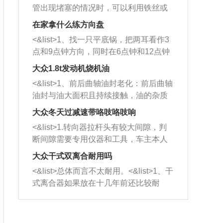
管出现堵塞的情况时，可以利用铁丝或
者是细棍，直接将杂物给取出来，如果
在家拿什么练方向盘
堵塞情况比较严重，也可以采取应急措
<&list>1、找一只平底锅，把两耳看作3
施。 <&list>2、直接利用木棍将所有的
点和9点钟方向，同时在6点钟和12点钟
杂物推到排气管里面的位置处，然后将
方向做一个标记。 <&list>2、双手握住
三元催化器拆解开，就可以将堵塞的东
大众1.8t发动机烧机油
平底锅两耳，然后往左打半圈、一圈、
西取出来。但如果是因为积碳过多引起
<&list>1、前后曲轴油封老化：前后曲轴
一圈半的练习，往右同样也要打相同的
的堵塞，就需要将三元催化器泡在草酸
油封与油大面积且持续接触，油的杂质
圈数。 <&list>3、最后强调要反复练
中进行清洗。 <&list>3、也可以利用清
和发动机内持续温度变化使其密封效果
习，这样就可以形成肌肉记忆，在真实
大众冬天过减速带咯吱咯吱响
洗剂对堵塞的情况得到解决，将清洗剂
逐渐减弱，导致渗油或漏油。<&list>2、
驾驶车辆时，不需要记忆也能打好方
放在燃油箱中，与燃油混合后，车辆启
<&list>1.转向器拉杆头有较大间隙，判
活塞间隙过大：积碳会使活塞环与缸体
向。
动时，就可以和汽油一起进入到燃烧
断间隙需要专用仪器和工具，车主本人
的间隙扩大，导致机油流入燃烧室中，
室，最后形成废气排出，就可以让三元
无法制作，需要将车辆送到修理厂或4s
造成烧机油。<&list>3、机油粘度。使用
大众干式双离合耐用吗
催化器得到清洗，排气管堵塞的情况就
店；<&list>2.车辆半轴套管防尘罩破
机油粘度过小的话，同样会有烧机油现
<&list>总体而言不太耐用。<&list>1、干
能够得到解决。
裂，破裂后会出现漏油现象，使半轴磨
象，机油粘度过小具有很好的流动性，
式离合器如果放在十几年前还比较耐
损严重，磨损的半轴容易损坏，产生异
容易窜入到气缸内，参与燃烧。<&list>
用，但是由于现在的汽车发动机动力输
响；<&list>3.稳定器的转向胶套和球头
4、机油量。机油量过多，机油压力过
出越来越高，使得干式离合器散热不足
老化，一般是使用时间过长造成的。解
大，会将部分机油压入气缸内，也会出
的缺陷也逐渐暴露出来。<&list>2、由于
决方法是更换新的质量好的转向橡胶套