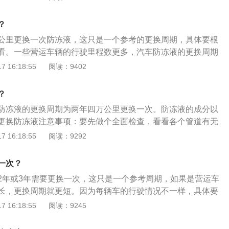
度，冷车时液面低于下限就添加，添加量以水壶边上的刻度为
MAX）和最低（MIN）之间就好。防冻液的更换周期：防冻液
？
公里，更换容量为6L。防冻液的颜色并不代表防冻液的质量好
公里更换一次防冻液，这只是一个参考的更换周期，具体要根
防冻液生产厂家不同的配比后，添加了不同的色素而已。防冻
看。一些营运车辆的行驶里程数更多，汽车防冻液的更换周期
，不以颜色鲜艳程度为标准来确定是否更换，而是以防冻液的
防冻冷却液，意为有防冻功能的冷却液，可以防止在寒冷冬季
 16:18:55
阅读：9402
要更换（浓度需要用专门的试纸条测试，维修站都有）。
而胀裂散热器和冻坏发动机气缸体或盖。汽车防冻液是有保质
，有些优质长效的，可达5年，甚至更久，原车防冻液8年没
？
期内，防冻液无杂质、没变色，是可以继续使用的。如果出现
防冻液的更换周期为两年四万公里更换一次。防冻液的成分以
防冻液过期或氧化，内部化学成分可能已经失效，就不能使
更换防冻液注意事项：要先做个全面检查，看看各个管道有无
。
就是要检查五通水管，五通管因为有五个连接各个部位的接口
 16:18:55
阅读：9292
是在流经五通管后，被分配到汽车不同的部分发挥作用，并且
，加注防冻液前一定要对发动机冷却系统进行清洗。汽车防冻
一次？
冻液成分是乙二醇，现在国内外百分之95以上使用乙二醇的水
2年或3年需要更换一次，这只是一个参考周期，如果是营运车
来水相比，乙二醇显著的特点是防冻，而水不能防冻。其次乙
长，更换周期就更短。因为每辆车的行驶情况不一样，具体要
性小，粘度适中并且随温度变化小，热稳定性好。
来选择更换，检查防冻液的使用情况，如果发现防冻液不足，
 16:18:55
阅读：9245
防冻液内出现悬浮物，沉淀物或变质、变色应及时更换并清洗
方法：在彻底更换防冻液之前，要先做个全面检查，看看各个