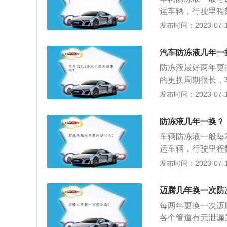
个部位的接口而得
运车辆，行驶里程
挥作用。如果这个
体要根据实际使用
发布时间：2023-07-17
定接口。将旧的防
足，及时补充；如
罐，随后往罐里注
清洗系统。防冻液
速3至5分钟，让
汽车防冻液几年一
看看各个管道有无
入清水，直至流出
防冻液最好两年更换
就是在流经五通管
净。放水大约1小
的更换周期很长，
防冻液的现象，就
冻液快速流入水箱
的构成及作用：防
发布时间：2023-07-17
之后用清水清洗液
满了为止，打着车
乙二醇的水溶液，
清水连续不断地流
降，再把防冻液加进
停车时，冷却液结
开始从水罐里流出
防冻液几年一换？
天用，而是全年都
净的。注意别忘了
车辆防冻液一般每
浊的产品不是好的
后，将新的防冻液
运车辆，行驶里程
液罐，加到防冻液
体要根据实际使用
发布时间：2023-07-17
部分空气，液面有
足，及时补充；如
止。
清洗系统。防冻液
迈腾几年换一次防
看看各个管道有无
每两年更换一次迈
就是在流经五通管
各个管道有无泄漏
防冻液的现象，就