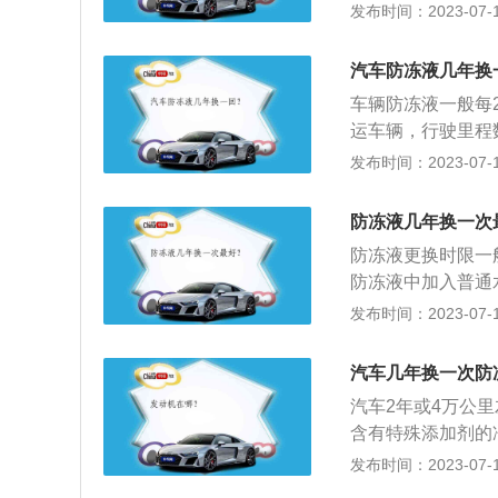
有五个连接各个部
发布时间：2023-07-17
之后用清水清洗液
不同的部分发挥作
清水连续不断地流
水管或重新固定接
开始从水罐里流出
汽车防冻液几年换
入防冻液补充罐，
净的。注意别忘了
车辆防冻液一般每
统，随后着车怠速
后，将新的防冻液
运车辆，行驶里程
粉红色，继续注入
液罐，加到防冻液
体要根据实际使用
发布时间：2023-07-17
风水箱的水放干净
部分空气，液面有
足，及时补充；如
加入，这是让防冻
止。
清洗系统。判断防
加到防冻液罐快满
防冻液几年换一次
起，很可能是缺少
气，液面有所下降
防冻液更换时限一
液水箱。如果液位
防冻液中加入普通
液。检查防冻液水
颜色，颜色不同不
发布时间：2023-07-17
间位置，防冻液缺
能越强，目前市场上
择的冰点应比所在
汽车几年换一次防
注意使用同一品牌
汽车2年或4万公
合使用，多种添加
含有特殊添加剂的
冻液的有效期：一
甲醇、乙醇、乙二
发布时间：2023-07-17
确认该产品在有效
开汽车引擎盖；2
行驶4万公里更换