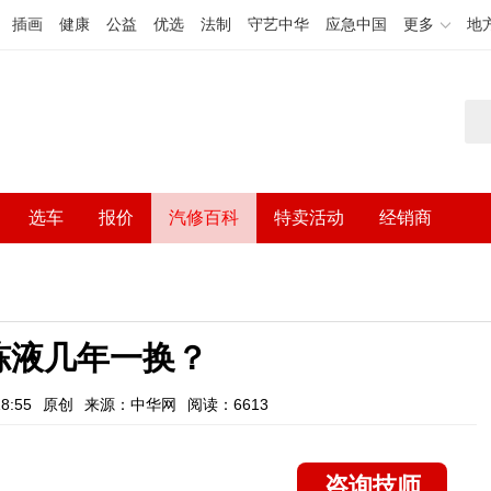
插画
健康
公益
优选
法制
守艺中华
应急中国
更多
地
选车
报价
汽修百科
特卖活动
经销商
冻液几年一换？
8:55
原创
来源：中华网
阅读：6613
咨询技师