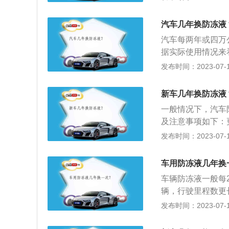
MIN的上下限刻
准，只要在最高（
汽车几年换防冻液
更换周期为10万
汽车每两年或四万
坏，颜色只是各个
据实际使用情况来
液使用一段时间后
就更短。防冻液叫
发布时间：2023-07-17
浓度来决定是否需
停车时冷却液结冰
期的，一般为两年
新车几年换防冻液
换，只要是在保质
一般情况下，汽车
杂质或变色，表明
及注意事项如下：
用，建议及时更换
泄漏的痕迹，重点
发布时间：2023-07-17
而得名，防冻液就
冻液并非越纯越好
车用防冻液几年换
液的成分：汽车防
车辆防冻液一般每
基型防冻液，与自
辆，行驶里程数更
二醇沸点高，挥发
根据实际使用情况
发布时间：2023-07-17
及时补充；如发现
系统。防冻液更换