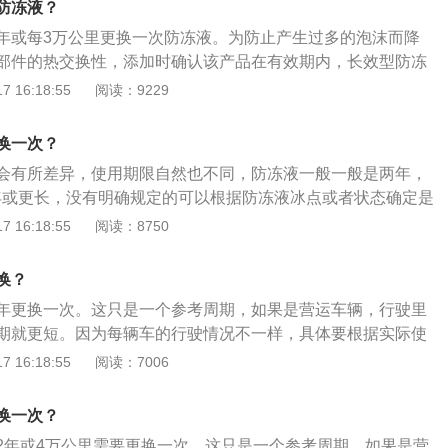
防冻液？
迹，是否有裂缝，重点就是要检查五通水管，五通管因为有五
年或每3万公里更换一次防冻液。为防止产生过多的泡沫而降
接口而得名，防冻液就是在流经五通管后，被分配到汽车不同
部件的热交换性，添加时确认该产品在有效期内，长效型防冻
如果这个部分有泄漏防冻液的现象，就应该根据情况更换水管
年。如发现防冻液内出现悬浮物，沉淀物或变质、变色应及时
 16:18:55
阅读：9229
将旧的防冻液放出，之后用清水清洗液体通道。将清水加入防
防冻液更换方法如下：在彻底更换防冻液之前，要先做个全面
往罐里注入清水，使清水连续不断地流经发动机冷却系统，随
道有无泄漏的痕迹，是否有裂缝，重点就是要检查五通水管，
分钟，让水循环起来。开始从水罐里流出的水有点淡淡的粉红
换一次？
五通管后，被分配到汽车不同的部分发挥作用。如果这个部分
，直至流出来的水是干净的。注意别忘了将暖风水管拆掉，把
会有所差异，使用期限自然也不同，防冻液一般一般是两年，
象，就应该根据情况更换水管或重新固定接口。将旧的防冻液
净。放水大约1小时后，将新的防冻液由水箱（散热器）的水
5年或更长，没有明确规定的可以根据防冻液冰点或者状态确定是
清洗液体通道。将清水加入防冻液补充罐，随后往罐里注入清
冻液快速流入水箱的方法。随后将另一桶防冻液加入防冻液
液（防冻冷却液）检查方法：等到车子冷下来之后，打开发动
 16:18:55
阅读：8750
断地流经发动机冷却系统，随后着车怠速3至5分钟，让水循环
快满了为止，打着车10分钟左右，这时冷却系统由于排除了部
是否充足。冷却液水壶边上有MAX、MIN的上下限刻度，冷车
里流出的水有点淡淡的粉红色，继续注入清水，直至流出来的
下降，再把防冻液加进去，加注储液罐的最高标记“MAXT”为
添加，添加量以水壶边上的刻度为准，只要在最高（MAX）和
别忘了将暖风水管拆掉，把暖风水箱的水放干净。放水大约1
换？
间就好。防冻液的更换周期：防冻液更换周期为10万公里，更换
冻液由水箱（散热器）的水管加入，随后将另一桶防冻液加入
年更换一次。这只是一个参考周期，如果是营运车辆，行驶里
液的颜色并不代表防冻液的质量好坏，颜色只是各个防冻液生产
冻液罐快满了为止，打着车10分钟左右，这时冷却系统由于排
期就更短。因为每辆车的行驶情况不一样，具体要根据实际使
，添加了不同的色素而已。防冻液使用一段时间后，不以颜色
面有所下降，再把防冻液加进去，加注储液罐的最高标记“MAX
，检查防冻液的使用情况，如果发现防冻液不足，及时补充；
 16:18:55
阅读：7006
确定是否更换，而是以防冻液的浓度来决定是否需要更换（浓
现悬浮物，沉淀物或变质、变色应及时更换并清洗系统。防冻
纸条测试，维修站都有）。
彻底更换防冻液之前，要先做个全面检查，看看各个管道有无
换一次？
有裂缝，重点就是要检查五通水管，五通管因为有五个连接各
2年或4万公里需要更换一次，这只是一个参考周期，如果是营