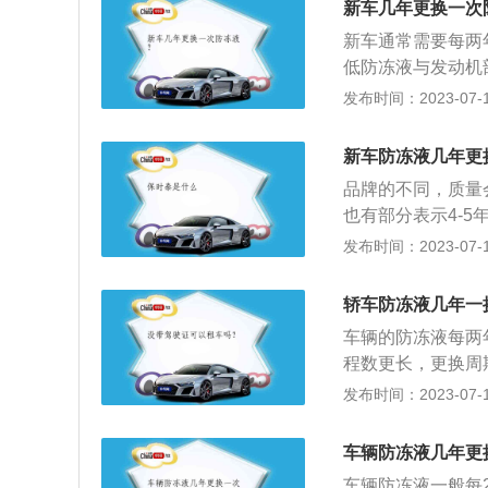
新车几年更换一次
管道有无泄漏的痕
新车通常需要每两
个连接各个部位的
低防冻液与发动机
的部分发挥作用。
液，有效期可达三
发布时间：2023-07-17
或重新固定接口。
更换并清洗系统。
冻液补充罐，随后
检查，看看各个管
后着车怠速3至5
新车防冻液几年更
防冻液就是在流经
色，继续注入清水
品牌的不同，质量
有泄漏防冻液的现
暖风水箱的水放干
也有部分表示4-
放出，之后用清水
管加入，这是让防
否需要更换。防冻
发布时间：2023-07-17
水，使清水连续不
罐，加到防冻液罐
机舱，检查冷却液
起来。开始从水罐
分空气，液面有所
时液面低于下限就
水是干净的。注意
轿车防冻液几年一
止。
最低（MIN）之
小时后，将新的防
车辆的防冻液每两
容量为6L。防冻
防冻液罐，加到防
程数更长，更换周
厂家不同的配比后
除了部分空气，液
用情况来选择更换
发布时间：2023-07-17
鲜艳程度为标准来
T”为止。
如发现防冻液内出
度需要用专门的试
液的更换方法：在
车辆防冻液几年更
泄漏的痕迹，是否
车辆防冻液一般每