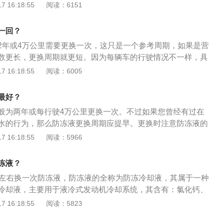
位的接口而得名，防冻液就是在流经五通管后，被分配到汽车
 16:18:55
阅读：6151
体通道。将清水加入防冻液补充罐，随后往罐里注入清水，使
用。如果这个部分有泄漏防冻液的现象，就应该根据情况更换
经发动机冷却系统，随后着车怠速3至5分钟，让水循环起来。
口。将旧的防冻液放出，之后用清水清洗液体通道。将清水加
的水有点淡淡的粉红色，继续注入清水，直至流出来的水是干
一回？
随后往罐里注入清水，使清水连续不断地流经发动机冷却系
将暖风水管拆掉，把暖风水箱的水放干净。放水大约1小时
2年或4万公里需要更换一次，这只是一个参考周期，如果是营
3至5分钟，让水循环起来。开始从水罐里流出的水有点淡淡的
由水箱（散热器）的水管加入，随后将另一桶防冻液加入防冻
数更长，更换周期就更短。因为每辆车的行驶情况不一样，具
清水，直至流出干净的水。注意别忘了将暖风水管拆掉，把暖
罐快满了为止，打着车10分钟左右，这时冷却系统由于排除了
情况来选择更换，检查防冻液的使用情况，如果发现防冻液不
 16:18:55
阅读：6005
。放水大约1小时后，将新的防冻液由水箱（散热器）的水管
所下降，再把防冻液加进去，加注储液罐的最高标记“MAXT”为
发现防冻液内出现悬浮物，沉淀物或变质、变色应及时更换并
液快速流入水箱的方法。随后将另一桶防冻液加入防冻液罐，
冻液是否缺少的方法：观察仪表盘上的防冻液警报灯。如果亮
了为止，打着车10分钟左右，这时冷却系统由于排除了部分空
最好？
防冻液，当然也不排除是因为缸内温度过高而引起。检查防冻
，再把防冻液加进去，加注储液罐的最高标记“MAXT”为止。
般为两年或每行驶4万公里更换一次。不过如果您曾经有过在
低于最低刻度线（MIN），不可继续行驶，需及时添加防冻
水的行为，那么防冻液更换周期应提早。更换时注意防冻液的
壶上的水位刻度标识。防冻液正常是在最高水位与最低水位之
能混加。就防冻液的选择而言，冰点越低，防冻液的抗冻性就
 16:18:55
阅读：5966
不缺需看刻度，如防冻液低于最低水位，说明缺少防冻液。
防冻液的冰点有-15℃、-25℃、-30℃、-40℃等几种规格，选
地区最低气温低10℃以上。以下是换防冻液的注意事项：1、
冻液？
的防冻液：不同品牌的防冻液其生产配方会有所差异，如果混
里左右换一次防冻液，防冻液的全称为防冻冷却液，其属于一种
剂之间很可能会发生化学反应，造成添加剂失效。2、注意防
冷却液，主要用于液冷式发动机冷却系统，其含有：氯化钙、
般防冻液的有效期多为两年（个别产品会长一些），添加时应
醇、丙三醇等。更换防冻液的方法是：1、待发动机冷却后打
 16:18:55
阅读：5823
期之内。3、注意定期更换：防冻液更换时限一般为两年或每
、打开防冻液水壶盖；3、举起车辆后打开散热器排液旋塞，把
一次，出租车应该更换得勤一些。4、注意避免兑水使用：传统