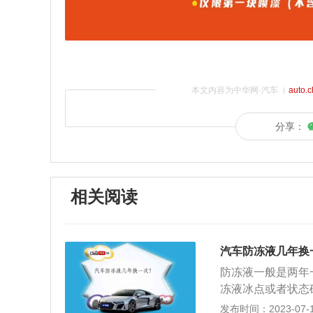
本文内容为中华网·汽车（
auto.
分享：
相关阅读
汽车防冻液几年换
防冻液一般是两年
冻液冰点或者状态
车冷下来之后，打
发布时间：2023-07-17