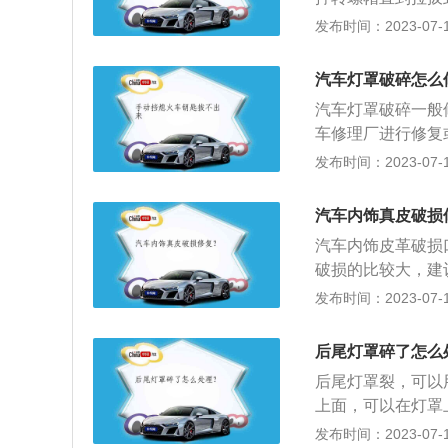
在车身残胶上，最
发布时间：2023-07-17
陷修复可以节省金
落、不掉漆，而且
汽车灯罩破碎怎么
边角与AB柱附近
汽车灯罩破碎一般
车修理厂进行修复
有掉下来伤人的可
发布时间：2023-07-17
应尽量减少眩光。
工况。2、远光：
汽车内饰真皮破损
束，由位于反射器
汽车内饰皮革破损
破损的比较大，建
前市面上大多数皮
发布时间：2023-07-17
汽车内饰皮革保养
名贵天然动植物滋
后尾灯罩碎了怎么
质感和自然的皮质
后尾灯罩裂，可以
座套，爱车的皮革
上面，可以在灯罩
垫，清理皮革内饰
掉，避免手滑喷到
发布时间：2023-07-17