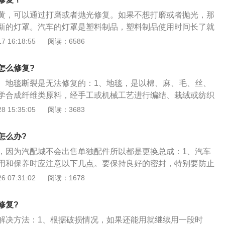
黄，可以通过打磨或者抛光修复。如果不想打磨或者抛光，那
新的灯罩。汽车的灯罩是塑料制品，塑料制品使用时间长了就
。如果经常将车停在太阳曝晒的地方，那汽车灯罩的发黄现象
 16:18:55
阅读：6586
详细资料：1、如果灯罩出现了发黄现象，可以去专业机构进
以更换新的灯罩。2、如果要更换新的灯罩，需要注意有些车
怎么修复?
，有些车的灯罩单独出售。如果只更换灯罩，需要找一个专业
、地毯断裂是无法修复的：1、地毯，是以棉、麻、毛、丝、
灯罩之后车灯的密封性可能会下降，这样在下雨时雨水可能会
学合成纤维类原料，经手工或机械工艺进行编结、栽绒或纺织
一定要找一个专业店家做好密封。3、建议不要随便改装车
；2、它是世界范围内具有悠久历史传统的工艺美术品类之
 15:35:05
阅读：3683
热量比较高的灯泡，那会加快灯罩的老化速度，并且也会存在
宅、宾馆、体育馆、展览厅、车辆、船舶、飞机等的地面，有
随便改装车灯也影响年检。4、在平时用车时，建议不要将车
装饰效果。
方，这样会加快车上很多橡胶和塑料部件的老化速度，并且也
怎么办?
速度。
，因为汽配城不会出售单独配件所以都是更换总成：1、汽车
用和保养时应注意以下几点。要保持良好的密封，特别要防止
和损伤，在更换灯泡和散光玻璃时，手指不要接触镜面，以免
 07:31:02
阅读：1678
反射镜失去光泽，降低反光效率；2、反射镜上有灰尘时，可
如有污痕可用清洁棉蘸热水轻轻地清洗。散光玻璃应按规定正
修复?
移位，保持棱镜垂直；3、一般在玻璃上有定位装置或有左右
解决方法：1、根据破损情况，如果还能用就继续用一段时
。定期检查和调整大灯的光束，以保证大灯的照射距离符合要