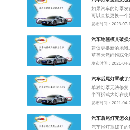
如果汽车的灯罩发
可以直接更换一个
会出现发黄的现象
发布时间：2023-07-17
会更明显。以下是
行抛光打磨，也可
汽车地毯模具破损
的灯罩不单独出售
建议更换新的地毯
的店家，因为更换
草等天然纤维或化
进入车灯内。所以
而成的地面铺敷物
发布时间：2021-04-28
灯，如果改装了发
一；3、覆盖于住
一定的安全隐患。
减少噪声、隔热和
停在太阳暴晒的地
汽车后尾灯罩破了
会加快车漆的老化
单独灯罩无法修复
半可拆式大灯在使
反射镜的镀层脏污
发布时间：2021-04-26
留下汗水或油印使
用压缩空气吹净，
汽车后尾灯壳怎么
确安装，防止松动
汽车尾灯罩破了的
等标记，不得装错