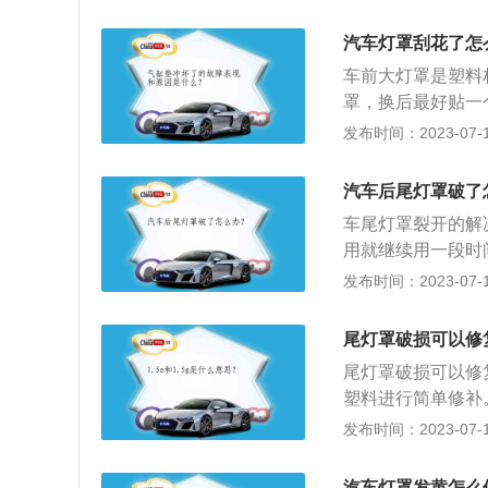
的两侧，尾灯相同
上新的灯泡即可。
汽车灯罩刮花了怎
灯、后雾灯、倒车
车前大灯罩是塑料
是双丝灯泡，如P2
罩，换后最好贴一
状态时功率是5W
罩：正宗的车辆前
发布时间：2023-07-17
单倒车灯。转向灯
就是这种材料）注
性好。所以，正宗
汽车后尾灯罩破了
大灯，也称汽车前
车尾灯罩裂开的解
主的外在形象，更
用就继续用一段时
及保养不可忽略。
线路：检查尾灯的
发布时间：2023-07-17
关知识：1、单独
都是更换总成。2
尾灯罩破损可以修
件，保养手册上一
尾灯罩破损可以修
或者5000公里的
塑料进行简单修补
别是防止反射镜的
发布时间：2023-07-17
破损后汽车整体外
淋雨后可能会导致
汽车灯罩发黄怎么