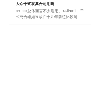
室，最后形成废气排出，就可以让三元
无法制作，需要将车辆送到修理厂或4s
造成烧机油。<&list>3、机油粘度。使用
大众干式双离合耐用吗
催化器得到清洗，排气管堵塞的情况就
店；<&list>2.车辆半轴套管防尘罩破
机油粘度过小的话，同样会有烧机油现
<&list>总体而言不太耐用。<&list>1、干
能够得到解决。
裂，破裂后会出现漏油现象，使半轴磨
象，机油粘度过小具有很好的流动性，
式离合器如果放在十几年前还比较耐
损严重，磨损的半轴容易损坏，产生异
容易窜入到气缸内，参与燃烧。<&list>
用，但是由于现在的汽车发动机动力输
响；<&list>3.稳定器的转向胶套和球头
4、机油量。机油量过多，机油压力过
出越来越高，使得干式离合器散热不足
老化，一般是使用时间过长造成的。解
大，会将部分机油压入气缸内，也会出
的缺陷也逐渐暴露出来。<&list>2、由于
决方法是更换新的质量好的转向橡胶套
现烧机油。<&list>5、机油滤清器堵塞：
干式双离合的工作环境暴露在空气中，
和球头。
会导致进气不畅，使进气压力下降，形
而离合器的散热也是通离合器罩上面的
成负压，使机油在负压的情况下吸入燃
几个小孔来进行散热。但是在行驶过程
烧室引起烧机油。<&list>6、正时齿轮或
中变速箱需要换挡，就不得不使得离合
链条磨损：正时齿轮或链条的磨损会引
器频繁工作。<&list>3、长时间的低速行
起气阀和曲轴的正时不同步。由于轮齿
驶以及过于频繁的启停，导致离合器的
或链条磨损产生的过量侧隙，使得发动
温度不断升高，而低速行驶时空气流动
机的调节无法实现：前一圈的正时和下
效率不高，无法将离合器中的热量有效
一圈可能就不一样。当气阀和活塞的运
的带走，导致离合器内部的温度不断升
动不同步时，会造成过大的机油消耗。
高，加速离合器的磨损。
解决方法：更换正时齿轮或链条。<&list
>7、内垫圈、进风口破裂：新的发动机
设计中，经常采用各种由金属和其他材