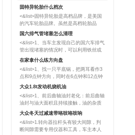
固特异轮胎什么档次
<&list>固特异轮胎是高档品牌，是美国
的汽车轮胎品牌。虽然是高档轮胎品
牌，但是中高低端的轮胎都有生产，这
国六排气管堵塞怎么清理
也是为了更好的开拓市场。
<&list>1、当车主发现自己的国六车排气
管出现堵塞的情况时，可以利用铁丝或
者是细棍，直接将杂物给取出来，如果
在家拿什么练方向盘
堵塞情况比较严重，也可以采取应急措
<&list>1、找一只平底锅，把两耳看作3
施。 <&list>2、直接利用木棍将所有的
点和9点钟方向，同时在6点钟和12点钟
杂物推到排气管里面的位置处，然后将
方向做一个标记。 <&list>2、双手握住
三元催化器拆解开，就可以将堵塞的东
大众1.8t发动机烧机油
平底锅两耳，然后往左打半圈、一圈、
西取出来。但如果是因为积碳过多引起
<&list>1、前后曲轴油封老化：前后曲轴
一圈半的练习，往右同样也要打相同的
的堵塞，就需要将三元催化器泡在草酸
油封与油大面积且持续接触，油的杂质
圈数。 <&list>3、最后强调要反复练
中进行清洗。 <&list>3、也可以利用清
和发动机内持续温度变化使其密封效果
习，这样就可以形成肌肉记忆，在真实
大众冬天过减速带咯吱咯吱响
洗剂对堵塞的情况得到解决，将清洗剂
逐渐减弱，导致渗油或漏油。<&list>2、
驾驶车辆时，不需要记忆也能打好方
放在燃油箱中，与燃油混合后，车辆启
<&list>1.转向器拉杆头有较大间隙，判
活塞间隙过大：积碳会使活塞环与缸体
向。
动时，就可以和汽油一起进入到燃烧
断间隙需要专用仪器和工具，车主本人
的间隙扩大，导致机油流入燃烧室中，