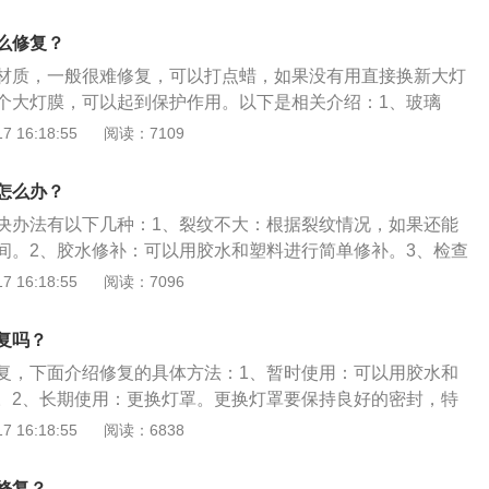
高度，有两个魔术贴，揭开之后里面有一塑料螺丝，拧掉，换
2、汽车尾灯包含：汽车尾灯包含：转向灯、刹车灯、位置
么修复？
灯、停车灯。其中，有些车型把刹车灯和位置灯组合在一起，
材质，一般很难修复，可以打点蜡，如果没有用直接换新大灯
1/5W的灯泡，当处于刹车灯状态时功率是21W，处于位置灯
个大灯膜，可以起到保护作用。以下是相关介绍：1、玻璃
。后雾灯和倒车灯分为：左雾灯，右倒车灯，也就是说是单雾灯
大灯和尾灯的玻璃罩是高标号聚碳酸酯（又叫PC，树脂眼镜片
 16:18:55
阅读：7109
和刹车灯对称，左右各一个。
塑成型。聚碳酸酯硬度大、强度高、韧性大、抗紫外线、透光
灯罩长时间使用后颜色不变，透明度好。2、汽车大灯：汽车
怎么办？
照灯、汽车LED日行灯，作为汽车的眼睛，不仅关系到一个车
决办法有以下几种：1、裂纹不大：根据裂纹情况，如果还能
与夜间开车或坏天气条件下的安全驾驶紧密联系。车灯的使用
间。2、胶水修补：可以用胶水和塑料进行简单修补。3、检查
线路，如果下雨会受到短路的影响则进行更换灯罩。汽车灯相
 16:18:55
阅读：7096
不换：单独灯罩无法更换，因为汽配城不会出售单独配件所以
、保质期：车灯质保期往往只有3-6个月。因为车灯属于易损
复吗？
般都会小字标明，全车三年质保，但是大灯往往只有3到6个月
复，下面介绍修复的具体方法：1、暂时使用：可以用胶水和
质保。
。2、长期使用：更换灯罩。更换灯罩要保持良好的密封，特
镀层脏污和损伤。尾灯罩破损的影响：1、影响美观。尾灯罩
 16:18:55
阅读：6838
观有损，影响车辆美观。2、雨淋造成尾灯灯泡或插头损坏。
造成灯不亮等。因此尾灯罩破损一般需要更换灯罩。
修复？