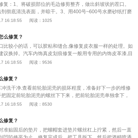
到无法修复的水平，可以进行换皮操作。
修复：1、将破损部位的毛边修剪整齐，做出斜坡状的茬口。
发生破裂，刚好碰上了车灯一体的车型就比较麻烦，灯罩不能
剂彻底清洗表面，并晾干。3、用400号~600号水磨砂纸打磨
全套更换。因为这种车型的汽车尾灯拆卸特别麻烦，如果技术
次用皮革处理剂清洗、晾干。4、填充一薄层皮革修复剂，用
 16:18:55
阅读：1025
会导致其他新的问题出现，而且如果单拆消耗的成本极大，手
0℃左右，至修复剂由白色变为透明为止。逐层填补，直到将破
，所以一般建议直接更换全套。汽车尾灯外壳破了，会进水轻
5、用内纹理片压制出与皮革相似的纹理。6、用上色涂料上色
后尾灯外壳损坏，一直淋雨可能会导致尾灯泡或插头损坏、车
怎么修复？
皮破损不同情况下的处理方法：1、出现微小的裂口时，在裂
汽车年检。
口比较小的话，可以胶粘和缝合,像修复皮衣服一样的处理。如
脂，然后把裂口对齐，用吹风桶烘干。2、出现较大破口时，
建议换掉。汽车内饰真皮划痕修复一般用专用的内饰皮革漆,目
一些的元纺衬，并在破口上面垫一层棉布，用熨斗压烫定型，
革漆都是油性,但是油性不符合环保要求。以下是扩展资料：汽
 16:18:55
阅读：9536
布取下，用吹风桶烘干。
法：汽车皮革保养油是采用一种很独特的配方设计，它富含名
营养成分，具有卓越的渗透和滋润作用，使皮具保持柔软的质
么修复？
泽，对真皮有着深层、持久的保护作用。只需要保护好汽车座
车冲洗干净.查看前轮胎泥壳的损坏程度，准备好下一步的维修
椅就不会出现太大的损坏。但是车主也要注意定期的清洗坐
手把固定前轮胎泥壳的螺丝下下来，把前轮胎泥壳单独拿下，
表面污垢。
宽约一两厘米的长条备用。3涂抹把AB双管胶按11的比率直接
 16:18:55
阅读：8530
缝界面。4黏贴把剪好的铜皮粘贴在前轮胎泥壳裂缝上，并用
至分钟，让其自然干即可。
么修复？
对准贴固后的垫片，把螺帽套进垫片螺丝杠上拧紧，然后一直
到凹陷修平为止。修复完成后，把工具拆下，然后把酒精喷洒