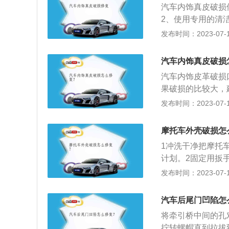
干；3、如果破损
汽车内饰真皮破损
如果汽车尾灯灯罩
2、使用专用的清洁
单独拆开，最好要
破损处的边缘，再
发布时间：2023-07-17
不过关，很有可能
热风枪加热到30
工费也是特别高的
损部位填平为止。
微影响线路。汽车
汽车内饰真皮破损
即可。汽车内饰真
灯无法照明、影响
汽车内饰皮革破损
口中涂上丙烯酸树
果破损的比较大，
取一块比破口略大
前市面上大多数皮
发布时间：2023-07-17
当革面平整后将垫
车内饰皮革保养方
贵天然动植物滋补
摩托车外壳破损怎
感和自然的皮质色
1冲洗干净把摩托
套，爱车的皮革座
计划。2固定用扳
垫，清理皮革内饰
用剪刀把铜皮剪成
发布时间：2023-07-17
挤在前轮胎泥壳裂
手摁住压紧铜片四
汽车后尾门凹陷怎
将牵引桥中间的孔
拧转螺帽直到拉拔