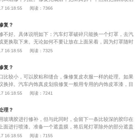
后用刮铲清理干净。以下是扩展资料：车门凹陷修复：车门凹
 16:18:55
阅读：7366
钱和时间，不过并不是所有凹陷都能应用修复，只要漆面不脱
凹陷深度不是很深，那么凹陷比较好办。如果凹陷位于轮眉、
修复？
，修复难度提升不少。
修不好。具体说明如下：汽车灯罩破碎只能换一个灯罩，去汽
或更换取下来。无论如何不要让放在上面呆着，因为灯罩随时
能。拓展资料如下：1、照明灯：照明灯要提供良好照明，并
 16:18:55
阅读：7325
对于前照灯，为了兼顾上述两方面要求，采用远光和近光两种
远光是在前方无来车或不尾随其他汽车时使用的远距离照明光
修复？
焦点上、功率较大的主灯丝产生，光束方向近似水平。
口比较小，可以胶粘和缝合，像修复皮衣服一样的处理。如果
议换掉。汽车内饰真皮划痕修复一般用专用的内饰皮革漆，目
革漆都是油性，但是油性不符合环保要求。以下是扩展资料：
 16:18:55
阅读：7241
方法：汽车皮革保养油是采用一种很独特的配方设计，它富含
补营养成分，具有卓越的渗透和滋润作用，使皮具保持柔软的
处理？
色泽，对真皮有着深层、持久的保护作用。只需要保护好汽车
用玻璃胶进行修补，但与此同时，会留下一条比较深的胶印在
座椅就不会出现太大的损坏。但是车主也要注意定期的清洗坐
上面进行喷漆。准备一个遮盖膜，将后尾灯罩除外的部分遮盖
表面污垢。
车漆上。以下是拓展资料：1、换灯泡：后备箱内部正对尾灯
 16:18:55
阅读：7155