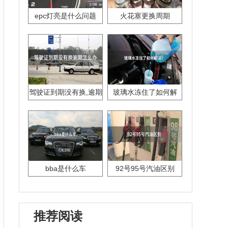
epc灯亮是什么问题
火花塞更换周期
驾驶证到期没有换,逾期
玻璃水冻住了如何解
怎么办??
决？
bba是什么车
92号95号汽油区别
推荐阅读