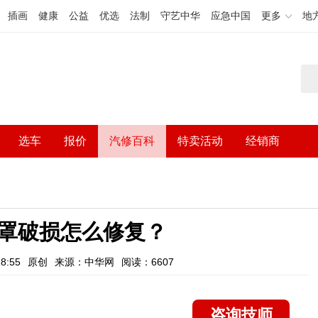
插画
健康
公益
优选
法制
守艺中华
应急中国
更多
地
选车
报价
汽修百科
特卖活动
经销商
罩破损怎么修复？
8:55
原创
来源：中华网
阅读：6607
咨询技师