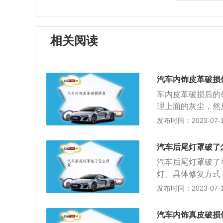
相关阅读
汽车内饰皮革破损
车内皮革破损后的
理上面的灰尘，然
要保持干燥；2、
发布时间：2023-07-17
去除已经破损裂开
柔化剂软化皮革，
汽车后尾灯罩破了
颜色。在真皮上色
汽车后尾灯罩破了
渍，然后在一分钟
灯。具体修复方式
在皮革上，最后喷
行简单的修复，只
发布时间：2023-07-17
的处理方法：1、
是疤痕的尾灯，可
齐，用吹风机烘干
遮住，避免误伤。
口上面垫一层棉布
汽车内饰真皮破损
碎了，这时候已经