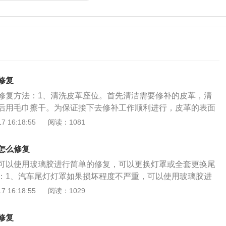
修复
修复方法：1、清洗皮革座位。首先清洁需要修补的皮革，清
后用毛巾擦干。为保证接下去修补工作顺利进行，皮革的表面
给真皮表面抛光。可以用水砂纸打磨要修补的真皮表面，同时
 16:18:55
阅读：1081
的真皮部分。在抛光完成后，注意用软毛刷清除碎屑；3、用
然后在需要修补的皮革表面涂抹填补皮革膏；4、复制皮革的
怎么修复
前，需要在它的表面先喷一层底漆。底漆可以分解皮革上的污
可以使用玻璃胶进行简单的修复，可以更换灯罩或全套更换尾
内完成着色。根据色卡选择上色的颜料，用喷枪将其均匀喷洒
：1、汽车尾灯灯罩如果损坏程度不严重，可以使用玻璃胶进
涂可以保护色泽的皮革镀膜剂。汽车内饰真皮破损不同情况下
要不影响汽车尾灯的正常使用即可。但是如果车主看不下去满
 16:18:55
阅读：1029
出现微小的裂口时，在裂口中涂上丙烯酸树脂，然后把裂口对
以在汽车尾灯上喷漆，但是在喷漆前要将汽车尾灯以外的地方
；2、出现较大破口时，取一块比破口略大的无纺衬，并在破
2、如果只是汽车尾灯灯罩发生了特别严重的破裂，破了或者
，用熨斗压烫定型，当革面平整后将垫布取下，用吹风机烘
修复
不能再简单的修补，只能通过单独更换灯罩来解决问题。3、