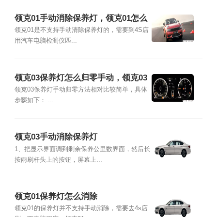
领克01手动消除保养灯，领克01怎么
保养复位
领克01是不支持手动清除保养灯的，需要到4S店
用汽车电脑检测仪匹...
领克03保养灯怎么归零手动，领克03
消保养灯图解
领克03保养灯手动归零方法相对比较简单，具体
步骤如下： ...
领克03手动消除保养灯
1、把显示界面调到剩余保养公里数界面，然后长
按雨刷杆头上的按钮，屏幕上...
领克01保养灯怎么消除
领克01的保养灯并不支持手动消除，需要去4s店