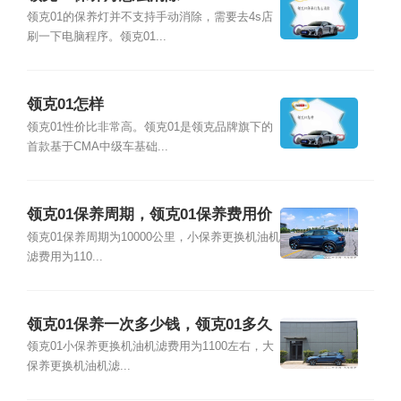
领克01的保养灯并不支持手动消除，需要去4s店
刷一下电脑程序。领克01...
领克01怎样
领克01性价比非常高。领克01是领克品牌旗下的
首款基于CMA中级车基础...
领克01保养周期，领克01保养费用价
格表
领克01保养周期为10000公里，小保养更换机油机
滤费用为110...
领克01保养一次多少钱，领克01多久
保养一次
领克01小保养更换机油机滤费用为1100左右，大
保养更换机油机滤...