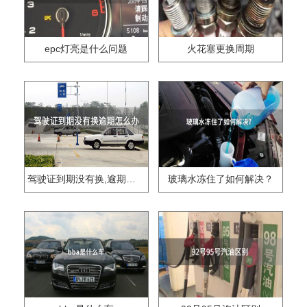
epc灯亮是什么问题
火花塞更换周期
驾驶证到期没有换,逾期怎么办??
玻璃水冻住了如何解决？