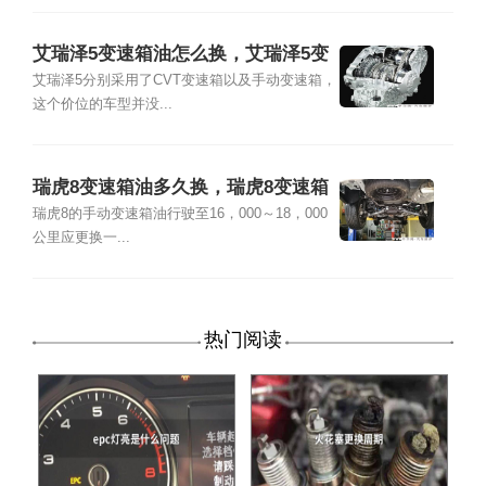
艾瑞泽5变速箱油怎么换，艾瑞泽5变
速箱油多久换
艾瑞泽5分别采用了CVT变速箱以及手动变速箱，
这个价位的车型并没...
瑞虎8变速箱油多久换，瑞虎8变速箱
油加多少升
瑞虎8的手动变速箱油行驶至16，000～18，000
公里应更换一...
热门阅读