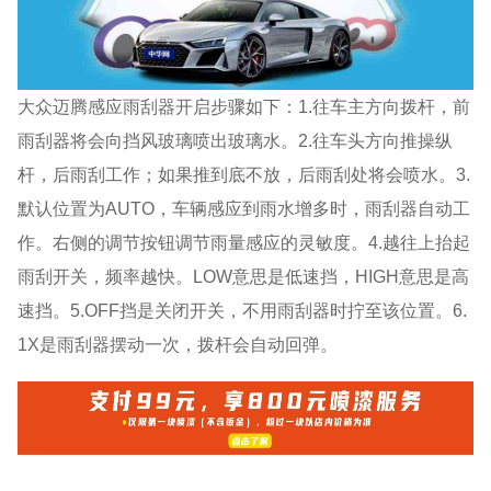
大众迈腾感应雨刮器开启步骤如下：1.往车主方向拨杆，前
雨刮器将会向挡风玻璃喷出玻璃水。2.往车头方向推操纵
杆，后雨刮工作；如果推到底不放，后雨刮处将会喷水。3.
默认位置为AUTO，车辆感应到雨水增多时，雨刮器自动工
作。右侧的调节按钮调节雨量感应的灵敏度。4.越往上抬起
雨刮开关，频率越快。LOW意思是低速挡，HIGH意思是高
速挡。5.OFF挡是关闭开关，不用雨刮器时拧至该位置。6.
1X是雨刮器摆动一次，拨杆会自动回弹。