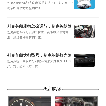
别克2019款英朗方向盘调节方法：1、方向盘上下
调节即调节方向盘的垂直...
别克英朗座椅怎么调节，别克英朗驾
驶座位调节图
别克英朗座椅可以调节位置、高低以及靠背角
度，满足各种身材的车主。...
别克英朗大灯型号，别克英朗灯光怎
么调节
别克英朗不同版本分别配有卤素大灯以及LED大
灯。对于卤素大灯，其...
热门阅读