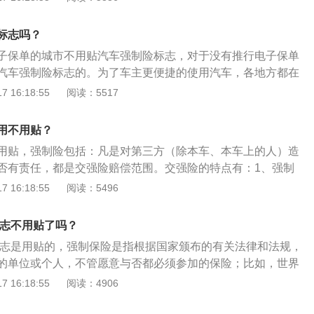
人）的人身伤亡、财产损失，在责任限额内予以赔偿的强制性
在中国境内道路上行驶的机动车的所有人或者管理人都应当投
标志吗？
的机动车不得上路行驶。
子保单的城市不用贴汽车强制险标志，对于没有推行电子保单
汽车强制险标志的。为了车主更便捷的使用汽车，各地方都在
单，当地推行了电子保单就不用领取纸质的标志来贴，用电子
 16:18:55
阅读：5517
否交了交强险。交强险是国家强制车主必须要购买的一种车
购买的一种保险，汽车只要在车管所注册登记之后，汽车就必
用不用贴？
用贴，强制险包括：凡是对第三方（除本车、本车上的人）造
否有责任，都是交强险赔偿范围。交强险的特点有：1、强制
定交纳的保险费采取滞纳罚金；3、保障标准的统一性。贴强险
 16:18:55
阅读：5496
先将前挡风玻璃内侧清洁干净，防止张贴时粘上灰尘；2、撕下
背板揭去；3、把撕下来的强制险标志贴在静电贴上；4、把粘
标志不用贴了吗？
贴贴在汽车的前挡风玻璃的右上角；5、用银行卡或者硬纸片
险标志是用贴的，强制保险是指根据国家颁布的有关法律和法规，
的单位或个人，不管愿意与否都必须参加的保险；比如，世界
车第三者责任强制保险规定为强制保险的险种。由于强制保险
 16:18:55
阅读：4906
国家对个人意愿的干预，所以强制保险的范围是受严格限制
，除法律、行政法规规定必须保险的以外，保险公司和其他任