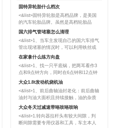
固特异轮胎什么档次
<&list>固特异轮胎是高档品牌，是美国
的汽车轮胎品牌。虽然是高档轮胎品
牌，但是中高低端的轮胎都有生产，这
国六排气管堵塞怎么清理
也是为了更好的开拓市场。
<&list>1、当车主发现自己的国六车排气
管出现堵塞的情况时，可以利用铁丝或
者是细棍，直接将杂物给取出来，如果
在家拿什么练方向盘
堵塞情况比较严重，也可以采取应急措
<&list>1、找一只平底锅，把两耳看作3
施。 <&list>2、直接利用木棍将所有的
点和9点钟方向，同时在6点钟和12点钟
杂物推到排气管里面的位置处，然后将
方向做一个标记。 <&list>2、双手握住
三元催化器拆解开，就可以将堵塞的东
大众1.8t发动机烧机油
平底锅两耳，然后往左打半圈、一圈、
西取出来。但如果是因为积碳过多引起
<&list>1、前后曲轴油封老化：前后曲轴
一圈半的练习，往右同样也要打相同的
的堵塞，就需要将三元催化器泡在草酸
油封与油大面积且持续接触，油的杂质
圈数。 <&list>3、最后强调要反复练
中进行清洗。 <&list>3、也可以利用清
和发动机内持续温度变化使其密封效果
习，这样就可以形成肌肉记忆，在真实
大众冬天过减速带咯吱咯吱响
洗剂对堵塞的情况得到解决，将清洗剂
逐渐减弱，导致渗油或漏油。<&list>2、
驾驶车辆时，不需要记忆也能打好方
放在燃油箱中，与燃油混合后，车辆启
<&list>1.转向器拉杆头有较大间隙，判
活塞间隙过大：积碳会使活塞环与缸体
向。
动时，就可以和汽油一起进入到燃烧
断间隙需要专用仪器和工具，车主本人
的间隙扩大，导致机油流入燃烧室中，