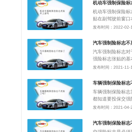
机动车强制保险标
何单位不得强制他
机动车强制保险标
贴在副驾驶前窗口
的。汽车购买保险
发布时间：2022-02-10
的，如果不购买交
制保险标志，还必
汽车强制险标志不
是必须要贴的，否
汽车强制险标志对
须要贴的还有环保
强险标志张贴的基
要贴上面提到的两
贴汽车强制险标志
发布时间：2021-11-10
人购买相应的责任
人提供及时和基本
车辆强制保险标志
故责任强制保险制
车辆强制保险标志
医疗救治，而且有
都知道要投保交强
保险所没有的强制
制，国家就有一些
发布时间：2021-04-28
机动车不得上路行
查查到机动车未投
上，具有经营机动
等。车辆上路行驶
能随意解除合同。
汽车强制保险标志
是否投保，而不必
交强险标志是必须