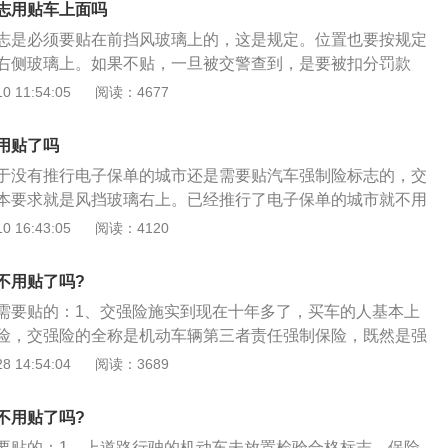
志用贴车上面吗
人订立保险合同。
志是必须要贴在前挡风玻璃上的，这是规定。位置也要按规定
右侧玻璃上。如果不贴，一旦被交警查到，是要被扣分罚款
，首先要购买的就是强制保险即交强险，交强险是必需要购买
 11:54:05
阅读：4677
强险，汽车是不允许上路行驶的。汽车前挡风玻璃除了要贴强
须要贴另外一个机动车检验合格标志。车辆上这两种检验标志
用贴了吗
则被交警部门查到的话，免不了要被扣分、罚款的。以前还必
于没有推行电子保单的城市还是需要贴汽车强制险标志的，交
检验合格标志，不过在2020年新规出来后，就被取消了，只需
本要求就是风挡玻璃右上。已经推行了电子保单的城市就不用
种标志就可以。
了。汽车交强险制度是通过国家法规强制机动车所有人或管理
 16:43:05
阅读：4120
保险，以提高三责险的投保面，在最大程度上为交通事故受害
的保障。交强险负有更多的社会管理职能，建立机动车交通事
不用贴了吗?
度不仅有利于道路交通事故受害人获得及时有效的经济保障和
需要贴的：1、交强险施实到现在十年多了，买车的人基本上
助于减轻交通事故肇事方的经济负担。交强险还具有一般责任
险，交强险的全称是机动车辆第三者责任强制保险，既然是强
性，机动车的所有人或者管理人都应当投保交强险，未投保的
措施来推行，比如车辆年审需要带着交强险保单，还有交警路
 14:54:04
阅读：3689
驶。这种强制性不仅体现在强制投保上，也体现在强制承保
保交强险；2、先要求进行投保，再处以投保金额两倍的罚款
车交通事故责任强制保险资格的保险公司不得拒绝承保，也不
，只要风挡玻璃张贴了交强险标志，交警就能快速的知道车辆
不用贴了吗?
拦停车辆，拿出交强保单检查，对双方来说，都减少了麻烦；
要贴的：1、上道路行驶的机动车未放置检验合格标志、保险