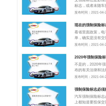
3、所以，对交强
标志，或者未随车
的地方，就是给自
车；2、通知当事
发布时间：2021-04-28
第九十条（处警告
险的标志应粘贴在
现在的强制保险标
看省里面政策，电
单，确实是没有交
保状态；2、其次
发布时间：2021-04-28
时间问题；3、最
标志。
2020年强制保险
不是的，2020
布的有关法律和法
加的保险；2、比
发布时间：2021-04-28
保险的险种。由于
保险的范围是受严
强制保险标志必须
必须保险的以外，
汽车强制保险标志
上都知道要投保交