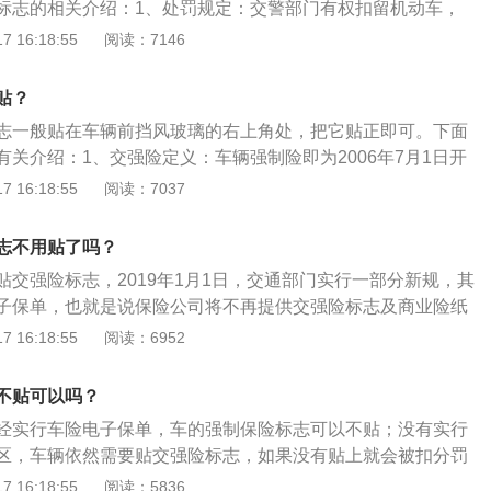
标志的相关介绍：1、处罚规定：交警部门有权扣留机动车，
在交警查车时出示。
由国家法律规定实行的强制保险制度。其保费是实行全国统一
的牌证、标志或者补办相应手续，并可以处警告或者二十元以
 16:18:55
阅读：7146
家统一规定的，但是不同的汽车型号的交强险价格也不同，主
，驾驶证还会被记1分。2、取消纸质标志的城市：已知取消交
座位数。
市有北京、上海、四川、宜昌市、山西、广东、河南、湖北、
贴？
尚未收到官方的确切消息。
志一般贴在车辆前挡风玻璃的右上角处，把它贴正即可。下面
关介绍：1、交强险定义：车辆强制险即为2006年7月1日开
通事故责任强制保险（简称“交强险”），是我国首个由国家法
 16:18:55
阅读：7037
保险制度。交强险是由保险公司对被保险机动车发生道路交通
不包括本车人员和被保险人）的人身伤亡、财产损失，在责任
志不用贴了吗？
强制性责任保险。2、交强险赔偿项目：被保险人在使用被保
贴交强险标志，2019年1月1日，交通部门实行一部分新规，其
生交通事故，致使受害人遭受人身伤亡或者财产损失，依法应
子保单，也就是说保险公司将不再提供交强险标志及商业险纸
的损害赔偿责任，保险公司按照约定对每次事故在赔偿限额内
交强险标志和环保标志粘贴在挡风玻璃上，最后只剩下年检合
 16:18:55
阅读：6952
玻璃更加简洁，并且一定程度上减少视觉盲区。以下是关于张
事项：1、取消粘贴：取消粘贴并不代表用购买交强险，交警
不贴可以吗？
还是需要提供电子保单查看的。对于没有购买交强险或交强险
经实行车险电子保单，车的强制保险标志可以不贴；没有实行
权扣留车辆，并处以应缴强制保费的2倍罚款，还要求补办手
区，车辆依然需要贴交强险标志，如果没有贴上就会被扣分罚
标志：对于使用或制造“假”保险标志的，由公安交警部门予以收
险公司对被保险机动车发生道路交通事故造成受害人（不包括
 16:18:55
阅读：5836
以几百到几千的罚款，构成犯罪的依法追究刑事责任。