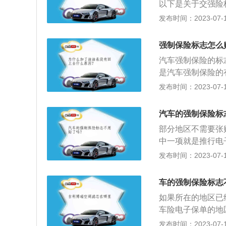
以下是关于交强险
打印在A4纸上，
交强险是中国首个
直到车主提供相应
发布时间：2023-07-17
收费标准的，由国
上二百元以下罚款
要影响因素是汽车
强险纸质标志的省
强制保险标志怎么
山东等，其他地区
汽车强制保险的标
是汽车强制保险的有
始实施的机动车交
发布时间：2023-07-17
律规定实行的强制
事故造成受害人（
汽车的强制保险标
限额内予以赔偿的
部分地区不需要张
险机动车过程中发
中一项就是推行电
当由被保险人承担
质保单，更不用将
发布时间：2023-07-17
负责赔偿。
格标志，让然挡风
贴保险标志的注意
车的强制保险标志
查车或年审检验时
如果所在的地区已
过期，交警部门有
车险电子保单的地
续。2、“假”保险
款。交强险是由保
发布时间：2023-07-17
缴，扣留车辆并处