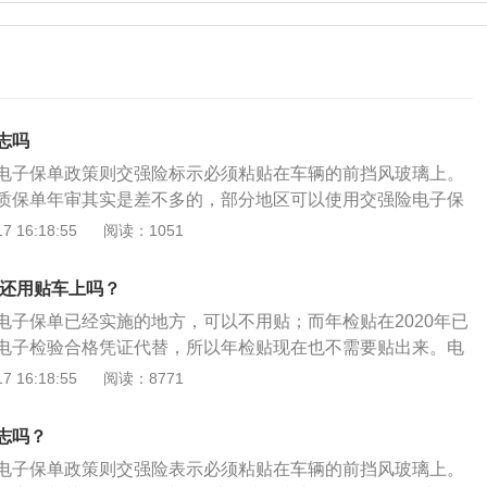
志吗
电子保单政策则交强险标示必须粘贴在车辆的前挡风玻璃上。
质保单年审其实是差不多的，部分地区可以使用交强险电子保
工作人员可以从信息平台读取机动车的交强险保单信息，再由
 16:18:55
阅读：1051
需要的资料，如身份证、行驶证、车船税发票等，审核通过，
年检合格的标志。身份证。行驶证。车船税发票。《中华人民
1还用贴车上吗？
事故责任强制保险条例》第四十条：上道路行驶的机动车未放
电子保单已经实施的地方，可以不用贴；而年检贴在2020年已
安机关交通管理部门应当扣留机动车，通知当事人提供保险标
电子检验合格凭证代替，所以年检贴现在也不需要贴出来。电
续，可以处警告或者20元以上200元以下罚款。当事人提供保
方法：如果遇到交警查车，在交管12123上出示电子检验凭证
 16:18:55
阅读：8771
应手续的，应当及时退还机动车。车辆只要没有购买交强险，
下：打开交管12123，输入账号密码登录；进入主页后，点击
驶的。也就是说如果车辆没有交强险，那么就不能正常上路行
”功能；进入机动车功能界面后，找到“检验标志电子凭证”，点击
相应的后果。交强险的全称是机动车交通事故责任强制保险，
志吗？
二维码。电子检验标志的使用注意事项：如果将车借给朋友
保险机动车发生道路交通事故造成受害人（不包括本车人员和
电子保单政策则交强险表示必须粘贴在车辆的前挡风玻璃上。
也可以使用，电子检验凭证可以转发给朋友使用，也可以将其
伤亡、财产损失，在责任限额内予以赔偿的强制性责任保险。