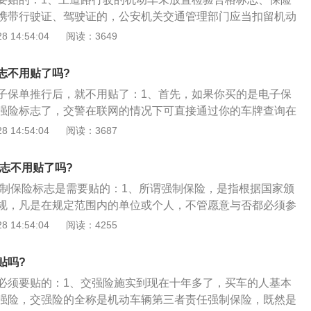
险标志张贴的基本要求就是风挡玻璃右上角，不贴或者贴到别
携带行驶证、驾驶证的，公安机关交通管理部门应当扣留机动
己找麻烦了。
人提供相应的牌证、标志或者补办相应手续，并可以依照本法
 14:54:04
阅读：3649
或者二十元以上二百元以下罚款）的规定予以处罚；3、交强
驾驶室前挡风玻璃右上角，无驾驶室的应随身携带。
志不用贴了吗?
子保单推行后，就不用贴了：1、首先，如果你买的是电子保
强险标志了，交警在联网的情况下可直接通过你的车牌查询在
，电子保单目前在全国多个城市已经试点完成，全国推行只是
 14:54:04
阅读：3687
后，部分地区仍然是传统纸质保单的，仍然需要继续贴交强险
标志不用贴了吗?
年强制保险标志是需要贴的：1、所谓强制保险，是指根据国家颁
规，凡是在规定范围内的单位或个人，不管愿意与否都必须参
如，世界各国一般都将机动车第三者责任强制保险规定为强制
 14:54:04
阅读：4255
强制保险某种意义上表现为国家对个人意愿的干预，所以强制
格限制的；3、我国《保险法》规定，除法律、行政法规规定
贴吗?
保险公司和其他任何单位不得强制他人订立保险合同。
必须要贴的：1、交强险施实到现在十年多了，买车的人基本
强险，交强险的全称是机动车辆第三者责任强制保险，既然是