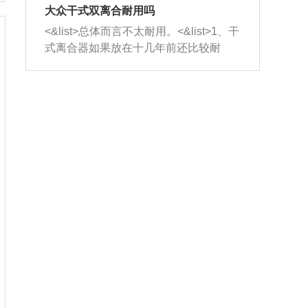
室，最后形成废气排出，就可以让三元
无法制作，需要将车辆送到修理厂或4s
造成烧机油。<&list>3、机油粘度。使用
大众干式双离合耐用吗
催化器得到清洗，排气管堵塞的情况就
店；<&list>2.车辆半轴套管防尘罩破
机油粘度过小的话，同样会有烧机油现
<&list>总体而言不太耐用。<&list>1、干
能够得到解决。
裂，破裂后会出现漏油现象，使半轴磨
象，机油粘度过小具有很好的流动性，
式离合器如果放在十几年前还比较耐
损严重，磨损的半轴容易损坏，产生异
容易窜入到气缸内，参与燃烧。<&list>
用，但是由于现在的汽车发动机动力输
响；<&list>3.稳定器的转向胶套和球头
4、机油量。机油量过多，机油压力过
出越来越高，使得干式离合器散热不足
老化，一般是使用时间过长造成的。解
大，会将部分机油压入气缸内，也会出
的缺陷也逐渐暴露出来。<&list>2、由于
决方法是更换新的质量好的转向橡胶套
现烧机油。<&list>5、机油滤清器堵塞：
干式双离合的工作环境暴露在空气中，
和球头。
会导致进气不畅，使进气压力下降，形
而离合器的散热也是通离合器罩上面的
成负压，使机油在负压的情况下吸入燃
几个小孔来进行散热。但是在行驶过程
烧室引起烧机油。<&list>6、正时齿轮或
中变速箱需要换挡，就不得不使得离合
链条磨损：正时齿轮或链条的磨损会引
器频繁工作。<&list>3、长时间的低速行
起气阀和曲轴的正时不同步。由于轮齿
驶以及过于频繁的启停，导致离合器的
或链条磨损产生的过量侧隙，使得发动
温度不断升高，而低速行驶时空气流动
机的调节无法实现：前一圈的正时和下
效率不高，无法将离合器中的热量有效
一圈可能就不一样。当气阀和活塞的运
的带走，导致离合器内部的温度不断升
动不同步时，会造成过大的机油消耗。
高，加速离合器的磨损。
解决方法：更换正时齿轮或链条。<&list
>7、内垫圈、进风口破裂：新的发动机
设计中，经常采用各种由金属和其他材