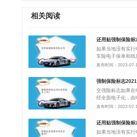
相关阅读
还用贴强制保险标
如果当地没有实行
车险电子保单和纸
单直接进行年审，
发布时间：2023-07-17
车主提交其他年审
工作人员即可发放
强制保险标志202
共和国机动车交通
交强险标志如果在
置保险标志的，公
经全面电子化，由
志或者补办相应手
子检验标志的使用
发布时间：2023-07-17
险标志或者补办相
即可。具体步骤如
就是不可以上路行
左上角的“机动车
驶。否则车主承担
还用贴强制保险标
打开后，即可生成
是由保险公司对被
如果当地没有实行
开，遇到交警查车
被保险人）的人身