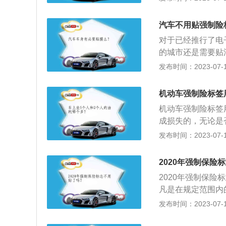
本车人员和被保险
责任保险。只要是
汽车不用贴强制险
保交强险，未投保
对于已经推行了电
的城市还是需要贴
逐渐地推出电子保
发布时间：2023-07-17
保单就可以查到是
险，也是国家强制
机动车强制险标签
须贴年检标志。
机动车强制险标签
成损失的，无论是
性；2、对未按规
发布时间：2023-07-17
标签的步骤：1、
交强险纸，把白色
2020年强制保险
好强险标志的静电
2020年强制保
将其刮平。
凡是在规定范围内
各国一般都将机动
发布时间：2023-07-17
某种意义上表现为
的。根据相关规定