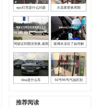
epc灯亮是什么问题
火花塞更换周期
驾驶证到期没有换,逾期
玻璃水冻住了如何解
怎么办??
决？
bba是什么车
92号95号汽油区别
推荐阅读