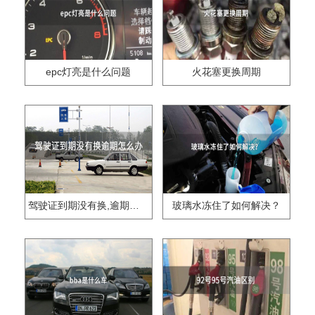
epc灯亮是什么问题
火花塞更换周期
驾驶证到期没有换,逾期怎么办??
玻璃水冻住了如何解决？