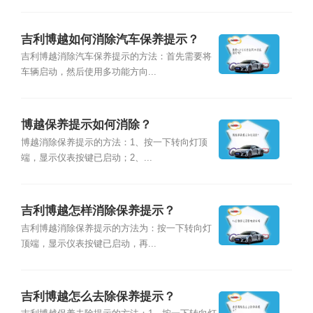
吉利博越如何消除汽车保养提示？
吉利博越消除汽车保养提示的方法：首先需要将
车辆启动，然后使用多功能方向...
博越保养提示如何消除？
博越消除保养提示的方法：1、按一下转向灯顶
端，显示仪表按键已启动；2、...
吉利博越怎样消除保养提示？
吉利博越消除保养提示的方法为：按一下转向灯
顶端，显示仪表按键已启动，再...
吉利博越怎么去除保养提示？