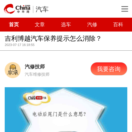
汽车
首页
文章
选车
汽修
百科
吉利博越汽车保养提示怎么消除？
2023-07-17 16:18:55
汽修技师
我要咨询
汽车维修技师