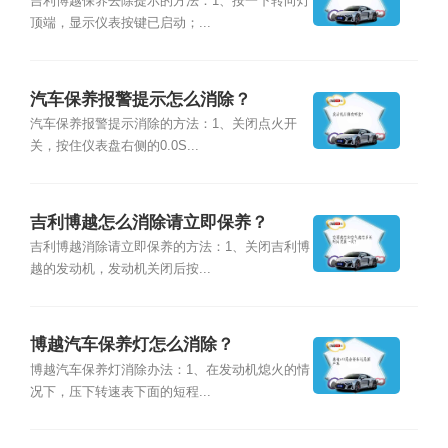
吉利博越保养去除提示的方法：1、按一下转向灯
顶端，显示仪表按键已启动；...
汽车保养报警提示怎么消除？
汽车保养报警提示消除的方法：1、关闭点火开
关，按住仪表盘右侧的0.0S...
吉利博越怎么消除请立即保养？
吉利博越消除请立即保养的方法：1、关闭吉利博
越的发动机，发动机关闭后按...
博越汽车保养灯怎么消除？
博越汽车保养灯消除办法：1、在发动机熄火的情
况下，压下转速表下面的短程...