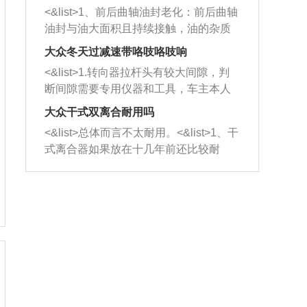
平底锅两耳，然后往左打半圈、一圈、
西取出来。但如果是因为积碳过多引起
<&list>1、前后曲轴油封老化：前后曲轴
一圈半的练习，往右同样也要打相同的
的堵塞，就需要将三元催化器泡在草酸
油封与油大面积且持续接触，油的杂质
圈数。 <&list>3、最后强调要反复练
中进行清洗。 <&list>3、也可以利用清
和发动机内持续温度变化使其密封效果
习，这样就可以形成肌肉记忆，在真实
大众冬天过减速带咯吱咯吱响
洗剂对堵塞的情况得到解决，将清洗剂
逐渐减弱，导致渗油或漏油。<&list>2、
驾驶车辆时，不需要记忆也能打好方
放在燃油箱中，与燃油混合后，车辆启
<&list>1.转向器拉杆头有较大间隙，判
活塞间隙过大：积碳会使活塞环与缸体
向。
动时，就可以和汽油一起进入到燃烧
断间隙需要专用仪器和工具，车主本人
的间隙扩大，导致机油流入燃烧室中，
室，最后形成废气排出，就可以让三元
无法制作，需要将车辆送到修理厂或4s
造成烧机油。<&list>3、机油粘度。使用
大众干式双离合耐用吗
催化器得到清洗，排气管堵塞的情况就
店；<&list>2.车辆半轴套管防尘罩破
机油粘度过小的话，同样会有烧机油现
<&list>总体而言不太耐用。<&list>1、干
能够得到解决。
裂，破裂后会出现漏油现象，使半轴磨
象，机油粘度过小具有很好的流动性，
式离合器如果放在十几年前还比较耐
损严重，磨损的半轴容易损坏，产生异
容易窜入到气缸内，参与燃烧。<&list>
用，但是由于现在的汽车发动机动力输
响；<&list>3.稳定器的转向胶套和球头
4、机油量。机油量过多，机油压力过
出越来越高，使得干式离合器散热不足
老化，一般是使用时间过长造成的。解
大，会将部分机油压入气缸内，也会出
的缺陷也逐渐暴露出来。<&list>2、由于
决方法是更换新的质量好的转向橡胶套
现烧机油。<&list>5、机油滤清器堵塞：
干式双离合的工作环境暴露在空气中，
和球头。
会导致进气不畅，使进气压力下降，形
而离合器的散热也是通离合器罩上面的
成负压，使机油在负压的情况下吸入燃
几个小孔来进行散热。但是在行驶过程
烧室引起烧机油。<&list>6、正时齿轮或
中变速箱需要换挡，就不得不使得离合
链条磨损：正时齿轮或链条的磨损会引
器频繁工作。<&list>3、长时间的低速行
起气阀和曲轴的正时不同步。由于轮齿
驶以及过于频繁的启停，导致离合器的