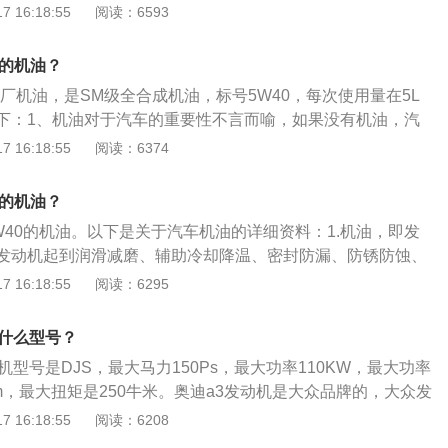
品质。W代表WINTER冬天，W前面的数字是代表倾点温度，
 16:18:55
阅读：6593
点温度。W后面的数字代表机油在100℃时的运动粘度，数值
。不同品牌机油混加的影响：不同品牌的机油，其所针对的保
号的机油？
品牌机油擅长冷启动保护，而有的品牌机油擅长油泥清洁，还
厂机油，是SM级全合成机油，标号5W40，每次使用量在5L
有高温性能保护的作用，机油品牌不同，从基础油到添加剂，
下：1、机油对于汽车的重要性不言而喻，如果没有机油，汽
一样，同时机油添加剂种类繁多，不同品牌的机油混加在一
重损坏，导致汽车寸步难行；2、机油不仅担负润滑重任，它
 16:18:55
阅读：6374
生反应，就可能会导致原机油的高温保护性能下降，机油使用
、减振、密封等作用；3、目前市面上的机油牌号错综复杂，
然依旧可以正常使用，但保养的周期也被缩短，油泥产生过
何选择。按SAE法分类机油，冬季用油有6种，夏季用油有5
畅，进而导致发动机动力衰减明显。
号的机油？
6种；4、冬季用油牌号：OW、5W、10W、15W、20W、25
W40的机油。以下是关于汽车机油的详细资料：1.机油，即发
季，W前的数字越小，其低温粘度越小，低温流动性越好，适
发动机起到润滑减磨、辅助冷却降温、密封防漏、防锈防蚀、
。
被誉为汽车的“血液”。机油由基础油和添加剂两部分组成。基
 16:18:55
阅读：6295
要成分，决定着润滑油的基本性质，添加剂则可弥补和改善基
足，赋予某些新的性能，是润滑油的重要组成部分。2.机油一
是什么型号？
滑发动机内零部件的一种润滑油，好的润滑油可以让机器动力
机型号是DJS，最大马力150Ps，最大功率110KW，最大功率
车发动机和发动机转速都是不一样的，所以每一款车型所匹配
0rpm，最大扭矩是250牛米。奥迪a3发动机是大众品牌的，大众发
零部件润滑效果都是不同的。所以一般车辆出厂基本都添加原
技术，在国内生产。奥迪a3的发动机日常可使用以下方法进行
 16:18:55
阅读：6208
才能在行驶中让发动机产生优异的性能，同时也能让润滑油充
量等级的润滑油。对汽油发动机应根据进排气系统的附加装置
件，从而给驾乘人员带来更强劲动力享受。