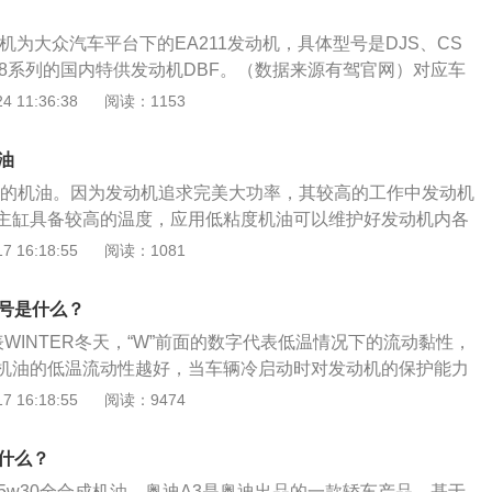
机为大众汽车平台下的EA211发动机，具体型号是DJS、CS
88系列的国内特供发动机DBF。（数据来源有驾官网）对应车
19款Limousine35TFSI进取型国VI、奥迪A32019款Sportba
 11:36:38
阅读：1153
VI、奥迪A32020款改款Sportback35TFSI进取型国VI、奥迪A
ack35TFSI进取型国VI。CSS：奥迪A32018款30周年年型Sportb
油
型、奥迪A32018款30周年年型Limousine35TFSI进取型、奥迪A
型号的机油。因为发动机追求完美大功率，其较高的工作中发动机
年型Sportback35TFSI进取型。（数据来源有驾官网）DBF：奥
主缸具备较高的温度，应用低粘度机油可以维护好发动机内各
年年型Sportback40TFSI风尚型。（数据来源有驾官网）DJS是
件以减少软件环境的温度。以下是关于奥迪A3机油的扩展资
 16:18:55
阅读：1081
本，DJS是EA211因为国六实施以后作为排放标准的区分，
用的机油官方标准是：灵活周期是用VW-504-00；固定周期是
EA211是基于大众横置模块化MQB平台而全新研发的代号为E
汽油发动机仅允许使用符合VW标准502-00；标准为SAE-5W-40机
涡轮增压发动机。CSS是降低发动机成本的策略，可以使不同排量的
型号是什么？
3加机油的范围是3.5到4.0升之间。加机油的时候最好尽量把
多的零部件总成，这款发动机搭载的闭缸技术，四缸设计，采
表WINTER冬天，“W”前面的数字代表低温情况下的流动黏性，
把机油尺拔出来看机油油液的位置；3、建议车主最好按厂家
直喷、可变气门升程等领先技术，并且使用全铝缸盖、缸体和塑
机油的低温流动性越好，当车辆冷启动时对发动机的保护能力
行加油，因为此机油根据本款车型的各种参数精确所设定，它
量化材质。发动机型号是生产厂家按照相关的规定或者行业的
的数字则是机油在100度时的黏度，数字越高黏度越高，在高温下
 16:18:55
阅读：9474
、寿命最长、油耗最小、操控性更好、安全系数最高。以下是
的相关信息，包括发动机的生产企业、规格、性能、特征、工
越好。机油的作用和分类如下：机油的作用：机油可以对发动
、机油，即发动机润滑油，英文名称：Engine-oil。密度约为
等。DBF发动机是大众系列的发动机型号,属于大众EA888系
摩擦，辅助冷却，减小缓冲的作用，可以减小发动机部件的磨
立方米能对发动机起到润滑减磨、辅助冷却降温、密封防漏、防锈防
是什么？
机。该发动机是大众设计的一款发动机，它集成了缸内直喷、
部件的使用寿命。机油的分类：市场中的机油分为合成油和矿
用。被誉为汽车的血液；2、机油由基础油和添加剂两部分组
门正时等一系列先进技术。凭借足够的低速扭矩、良好的燃油
5w30全合成机油，奥迪A3是奥迪出品的一款轿车产品，基于