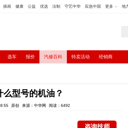
插画
健康
公益
优选
法制
守艺中华
应急中国
更多
地
选车
报价
汽修百科
特卖活动
经销商
什么型号的机油？
8:55
原创
来源：中华网
阅读：6492
咨询技师