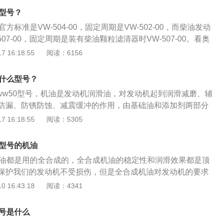
--SF级汽油机油；柴油发动机则要根据机械负荷选用CB--CD
油型号？
标准以不低于生产厂家规定要求为准；定期更换机油及滤芯。
方标准是VW-504-00，固定周期是VW-502-00，而柴油发动
滑油在使用过程中油质都会发生变化。到一定里程之后，性能
07-00，固定周期是装有柴油颗粒滤清器时VW-507-00。看奥
带来种种问题。为了避免故障的发生，应结合使用条件定期换
换机油有两种方法，以下是相关内容介绍：1、看公里数，如果
 16:18:55
阅读：6156
；机油从滤清器的细孔通过时把油中的固体颗粒和粘稠物积存
-9000公里之间了就需要去更换一次。2、看时间，如果一年内没
清器堵塞，机油不能通过滤芯时，会胀破滤芯或打开安全，从
里，那么也需要去更换机油，按照哪个先达到要求就按哪个区更换
物带回润滑部位，促使发动机磨损，内部的污染加剧；定期清
是什么型号？
在运转过程中，燃烧室内的高压未燃烧气体、酸、水分、硫和
是vw50型号，机油是发动机润滑油，对发动机起到润滑减磨、辅
塞环与缸壁之间的间隙进入曲轴箱中，与零件磨损产生的金属
防漏、防锈防蚀、减震缓冲的作用，由基础油和添加剂两部分
成油泥。量少时在油中悬浮，量大时从油中析出，堵塞滤清器
进取致雅型奥迪a3为例，其车身长宽高分别是：4343mm、1815
 16:18:55
阅读：5305
机润滑困难，引起磨损;定期使用水箱清洗剂清洗水箱。除去其
轴距为2630mm。2021款进取致雅型奥迪a3搭载了1.4l涡轮增压
不但能保证发动机正常工作，而且延长水箱和发动机的整体寿
150ps，最大功率是110kw，最大扭矩是250nm，与其匹配
么型号的机油
速箱。
机油都是用的全合成的，全合成机油的稳定性和润滑效果都是顶
保护我们的发动机不受损伤，但是全合成机油对发动机的要求
动机的精度不够，就没必要使用这种技术。机油就像是汽车的
 16:43:18
阅读：4341
要的作用。机油用来润滑发动机内各个零部件，不但能起到防
能增强汽车的驾驶体验。机油不是永远都用不完，使用一定公
型号是什么
消耗殆尽，此时就需要更换新的机油。换机油的时候我们有很