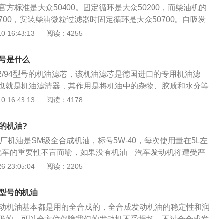
官方标准是大众50400。固定循环是大众50200，而柴油机的
见的机油一共分为全合成机油，半合成机油和矿物质机油，这
700，安装柴油微粒过滤器时固定循环是大众50700。自吸发
一样，品质也不同。很多4s店都会推荐车主使用全合成机油，
要求不高，可以使用矿物油和半合成油，预算大可以使用全合
 16:43:13
阅读：4255
量最好，价格也最贵。全合成机油虽然是品质最高端的，但并
发动机与自吸发动机相比，精度更高，工作环境更复杂。用过
，有些价格便宜的车子完全没必要用这么好的机油。
好，需要流动性更好的润滑油，最好使用全合成机油。选择机
型号是什么
的长效性，选择美孚机油；注重机油的清洁性能，壳牌机油可
12/94型号的机油滤芯，该机油滤芯是德国进口的专用机油滤
油膜韧性强的机油，可以选择嘉实多。比如涡轮增压发动机，
也就是机油滤清器，其作用是将机油中的杂物、胶质和水分等
碳，可以使用清洁能力强的壳牌合成机油。
各润滑部位输送的机油是清洁的。为了减少发动机各零部件之
 16:43:13
阅读：4178
被输送到各个需要润滑的部位，减少各零部件之间因摩擦而产
油本身是具有一定的杂质、胶质、水分等的，如果不经过机油
的机油?
些杂物会被直接输送到各个部位，从而损坏零部件。因此，正
厂机油是SM级全合成机油，标号5W-40，每次使用量在5L左
器的存在，才使得被输送到各个部位的机油是干净、清洁的，
汽车的重要性不言而喻，如果没有机油，汽车发动机将遭受严
的寿命。所以，机油滤清器的作用是无可替代的。
寸步难行；2、机油不仅担负润滑重任，它还具有冷却、清
 23:05:04
阅读：2205
作用；3、目前市面上的机油牌号错综复杂，往往令车主不知
E法分类机油，冬季用油有6种，夏季用油有5种，冬夏通用油有
么型号的机油
油牌号：OW、5W、10W、15W、20W、25W。符号W代表冬
发动机油基本都是用的全合成的，全合成发动机油的稳定性和润
小，其低温粘度越小，低温流动性越好，适用的最低气温越
级的，可以全方位保障我们的发动机不受损坏，不过全合成发