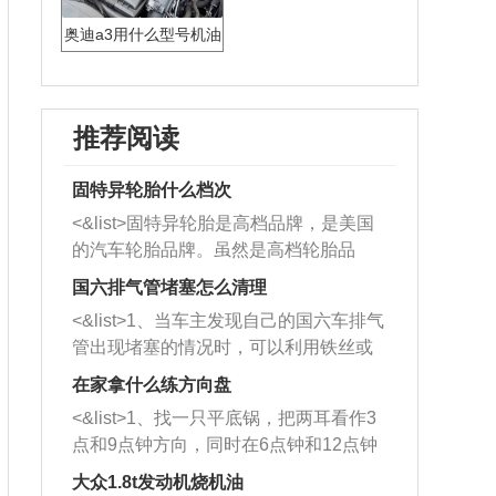
奥迪a3用什么型号机油
推荐阅读
固特异轮胎什么档次
<&list>固特异轮胎是高档品牌，是美国
的汽车轮胎品牌。虽然是高档轮胎品
牌，但是中高低端的轮胎都有生产，这
国六排气管堵塞怎么清理
也是为了更好的开拓市场。
<&list>1、当车主发现自己的国六车排气
管出现堵塞的情况时，可以利用铁丝或
者是细棍，直接将杂物给取出来，如果
在家拿什么练方向盘
堵塞情况比较严重，也可以采取应急措
<&list>1、找一只平底锅，把两耳看作3
施。 <&list>2、直接利用木棍将所有的
点和9点钟方向，同时在6点钟和12点钟
杂物推到排气管里面的位置处，然后将
方向做一个标记。 <&list>2、双手握住
三元催化器拆解开，就可以将堵塞的东
大众1.8t发动机烧机油