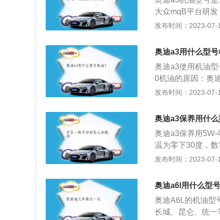
物油，全合成机油
成。基础油是润滑
经济性和一流的可
大众mqB平台研发，
车选择使用合成机
改善基础油性能方
等多款发动机。奥
发布时间：2023-07-17
开布置的弹簧和减
车身尺寸方面，奥迪A
奥迪a3用什么型
奥迪a3使用机油型
0机油的原因：奥迪
油。奥迪a3发动
发布时间：2023-07-17
油可以更好的保护
的更换周期是公里数
奥迪a3保养用什
要更换机油。
奥迪a3保养用5W
温为零下30度，
油流动性越好，表示
发布时间：2023-07-17
标准为40，此数
性能越好。3、w：
奥迪a6l用什么型
奥迪A6L的机油
长城、昆仑、统一