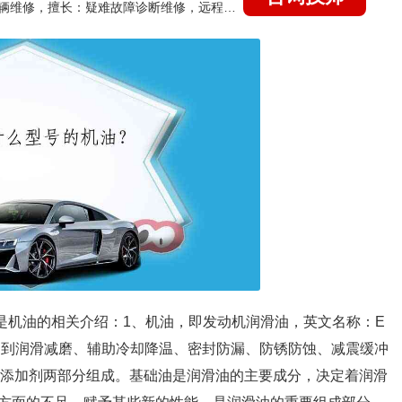
国家认证的汽车维修技师，15年德美日等各系车辆维修，擅长：疑难故障诊断维修，远程维修技术指导
以下是机油的相关介绍：1、机油，即发动机润滑油，英文名称：E
能对发动机起到润滑减磨、辅助冷却降温、密封防漏、防锈防蚀、减震缓冲
和添加剂两部分组成。基础油是润滑油的主要成分，决定着润滑