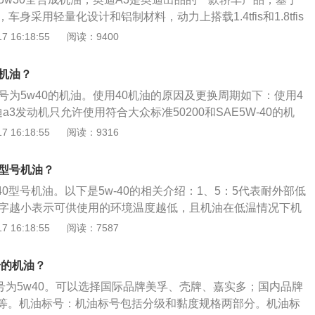
的更换周期比使用半合成机油和矿物油的更换周期长。如果汽
油的主要成分，决定着润滑油的基本性质，添加剂则可弥补和
靠性，得到了市场的广泛认可。
车身采用轻量化设计和铝制材料，动力上搭载1.4tfis和1.8tfis
油，那么更换周期会比使用矿物油长两万公里左右。
面的不足，赋予某些新的性能，是润滑油的重要组成部分。
迪a3底盘前悬架为麦克弗逊式，后桥为扭转、曲柄式结构带分
 16:18:55
阅读：9400
振器，除了操纵性极佳外，后悬架布置的空间利用率也很高。
3长宽高分别为4292mm、1765mm、1423mm。
号机油？
号为5w40的机油。使用40机油的原因及更换周期如下：使用4
a3发动机只允许使用符合大众标准50200和SAE5W-40的机
机工作功率大，工作时发动机内部温度很高。使用高粘度的40机
 16:18:55
阅读：9316
发动机，降低发动机内部温度。机油的更换周期：奥迪a3机油
达到5000-9000公里或者一年的时间，无论哪个先到，都需
么型号机油？
-40型号机油。以下是5w-40的相关介绍：1、5：5代表耐外部低
数字越小表示可供使用的环境温度越低，且机油在低温情况下机
适用的最低温度越低。2、40：40代表100摄氏度时运动粘度
 16:18:55
阅读：7587
字表示机油耐高温性的指标，数值越大说明机油在高温下的保护
W，即winter，冬天的意思。
号的机油？
型号为5w40。可以选择国际品牌美孚、壳牌、嘉实多；国内品牌
等。机油标号：机油标号包括分级和黏度规格两部分。机油标