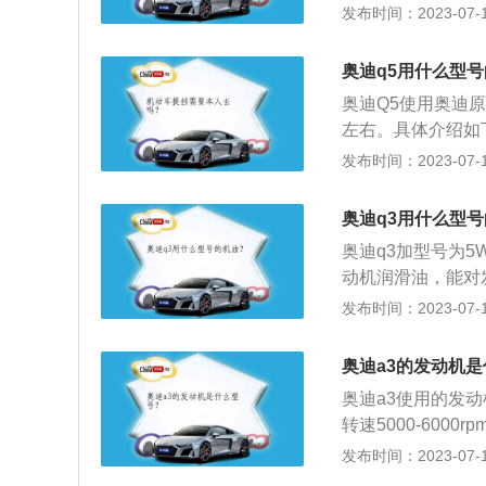
号通常表示粘度和
发布时间：2023-07-17
简单来说就是结冰
越高说明粘度越高
奥迪q5用什么型
护功能不同，有的
奥迪Q5使用奥迪原
有一些品牌机油具
左右。具体介绍如
包括制作方法都不
车发动机将遭受严
发布时间：2023-07-17
起，添加剂之间发
还具有冷却、清洗
寿命大打折扣，虽
往往令车主不知如
多，发动机运转不
奥迪q3用什么型
种，冬夏通用油有1
奥迪q3加型号为5
W。符号W代表冬
动机润滑油，能对
用的最低气温越低
减震缓冲等作用。
发布时间：2023-07-17
础油是润滑油的主
础油性能方面的不
奥迪a3的发动机
般是在发动机内润
奥迪a3使用的发动
强劲，因此每一款
转速5000-600
的润滑油对发动机
动机采用的是德国
发布时间：2023-07-17
车专用机油，这样
保养：使用适当质
分保护发动机零部