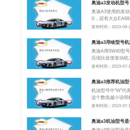
奥迪a3发动机型号
奥迪A3使用的发动
S，还有大众EA8
型：DJS：奥迪A320
发布时间：2023-09-24
ck35TFSI进取型国
32020款Sportb
奥迪a3用啥型号机
ack35TFSI时尚
奥迪A用5W40
32018款30周年
压缩比促使发动机
迪A32018款30周
零部件，制冷零部
发布时间：2023-07-17
大众发动机的一个版
料：1、奥迪A3使
DJS是国六版本。
VW-502-00；
A211的1.4T
奥迪a3推荐机油
油运行；2、奥迪A
发动机平台共享更
机油型号中“W”代
机油放干净，然后
用16气门、缸内
这个数值越小说明
规定所用的机油进
料油底壳等这种轻
越好；“W”后面
发布时间：2023-07-17
能使车磨损性最小
习惯标注出发动机
对发动机的保护就
机油的相关介绍：1
艺、用途和产品批次
机起到润滑，减小
0.91kg/10
奥迪a3机油型号
列的国内特供发动
损，延长发动机各
蚀、减震缓冲等作
涡轮增压和可变气
奥迪a3机油型号是