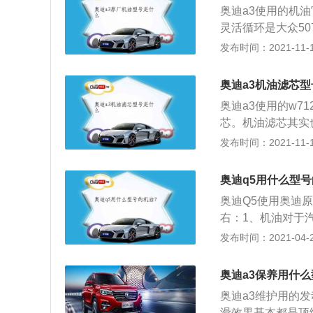
奥迪a3使用的机油
多选择，市面上常
灵活循环是大众50
三种机油的价格不
动机对机油的性能
发布时间：2021-11-10
因为这种机油的质
成机油。涡轮增压
不是适用所有车子
的机油性能需要更
奥迪a3机油滤芯
油品牌，在意机油
奥迪a3使用的w7
以使用；如果需要
芯。机油滤芯其实
高速运转时容易积
杂物滤除，保证向
发布时间：2021-11-10
间的摩擦，机油会
生损坏。但是，机
奥迪q5用什么型号
滤清器的滤清，这
奥迪Q5使用奥迪原
是因为有机油滤清
右：1、机油对于
从而延长各个零件
重损坏，导致汽车
发布时间：2021-04-26
洗、减振、密封等
如何选择。按SA
奥迪a3保养用什
16种；4、冬季用
奥迪a3维护用的
季，W前的数字越
滑效果基本都是顶