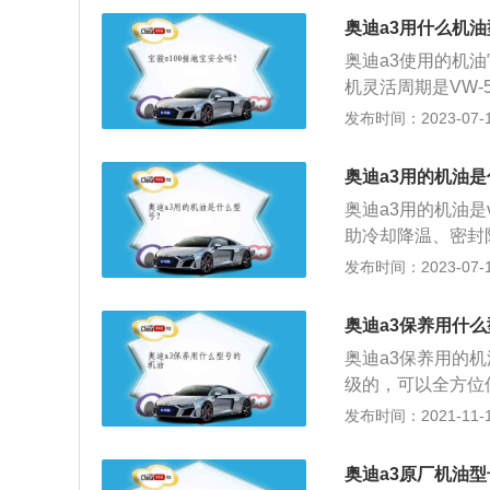
和使用条件选用SD
奥迪a3用什么机
级柴油机油，选用
奥迪a3使用的机油官
任何质量等级的润
机灵活周期是VW-5
恶化，会给发动机
迪a3是否需要更
发布时间：2023-07-17
油，并使油量适中
公里数达到5000
在滤清器中。如滤
有达到5000公
旁通通过，仍把脏
奥迪a3用的机油
机油。
洗曲轴箱。发动机
奥迪a3用的机油
氮的氧化物经过活
助冷却降温、密封
粉末混在一起，形
组成。以2021款
发布时间：2023-07-17
和油孔，造成发动
mm、1458mm，
中的锈迹和水垢，
发动机，最大马力是
奥迪a3保养用什
命。
的是7挡双离合变
奥迪a3保养用的
级的，可以全方位
也比较高，如果发
发布时间：2021-11-10
血液，起到非常重
锈防蚀的作用，还
奥迪a3原厂机油
里数之后机油就会