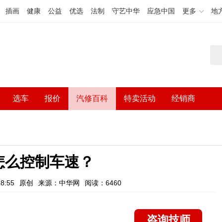
插画
健康
公益
优选
法制
守艺中华
应急中国
更多
地
选车
报价
汽修百科
特卖活动
经销商
怎么控制车速？
8:55
原创
来源：中华网
阅读：6460
咨询技师