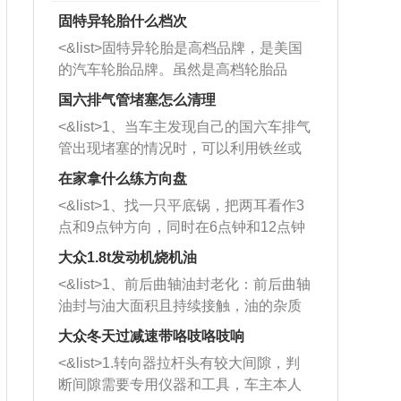
固特异轮胎什么档次
<&list>固特异轮胎是高档品牌，是美国
的汽车轮胎品牌。虽然是高档轮胎品
牌，但是中高低端的轮胎都有生产，这
国六排气管堵塞怎么清理
也是为了更好的开拓市场。
<&list>1、当车主发现自己的国六车排气
管出现堵塞的情况时，可以利用铁丝或
者是细棍，直接将杂物给取出来，如果
在家拿什么练方向盘
堵塞情况比较严重，也可以采取应急措
<&list>1、找一只平底锅，把两耳看作3
施。 <&list>2、直接利用木棍将所有的
点和9点钟方向，同时在6点钟和12点钟
杂物推到排气管里面的位置处，然后将
方向做一个标记。 <&list>2、双手握住
三元催化器拆解开，就可以将堵塞的东
大众1.8t发动机烧机油
平底锅两耳，然后往左打半圈、一圈、
西取出来。但如果是因为积碳过多引起
<&list>1、前后曲轴油封老化：前后曲轴
一圈半的练习，往右同样也要打相同的
的堵塞，就需要将三元催化器泡在草酸
油封与油大面积且持续接触，油的杂质
圈数。 <&list>3、最后强调要反复练
中进行清洗。 <&list>3、也可以利用清
和发动机内持续温度变化使其密封效果
习，这样就可以形成肌肉记忆，在真实
大众冬天过减速带咯吱咯吱响
洗剂对堵塞的情况得到解决，将清洗剂
逐渐减弱，导致渗油或漏油。<&list>2、
驾驶车辆时，不需要记忆也能打好方
放在燃油箱中，与燃油混合后，车辆启
<&list>1.转向器拉杆头有较大间隙，判
活塞间隙过大：积碳会使活塞环与缸体
向。
动时，就可以和汽油一起进入到燃烧
断间隙需要专用仪器和工具，车主本人
的间隙扩大，导致机油流入燃烧室中，