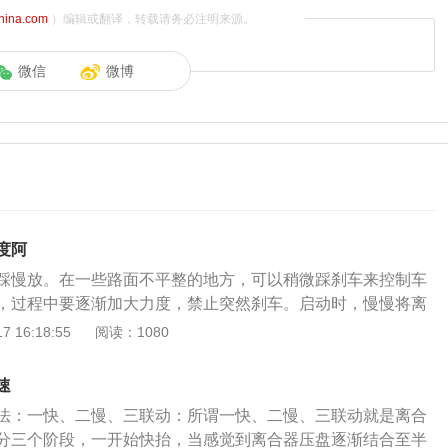
china.com
）编辑或翻译，转载请务必注明来源。
微信
微博
度阿
踩慢放。在一些路面不平整的地方，可以稍微踩刹车来控制车
，过程中要逐渐加大力度，禁止突然刹车。启动时，慢慢将离
，然后松开刹车，直到汽车慢慢启动。一速、二速、三联动，
 16:18:55
阅读：1080
起的过程分为三个阶段。起初，它被迅速提起。当离合器压盘
时，踏板提升速度开始减慢。在半联动到全组合的过程中，离
速
。离合器踏板抬起时，应根据发动机功率逐渐踩下油门踏板，
法：一快、二慢、三联动：所谓一快、二慢、三联动就是离合
油门操作要平稳恰当，只有离合器完全接合才能加大油门。
分三个阶段，一开始快抬，当感觉到离合器压盘逐渐结合至半