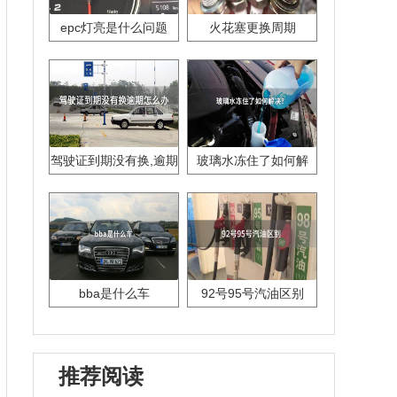
epc灯亮是什么问题
火花塞更换周期
驾驶证到期没有换,逾期
玻璃水冻住了如何解
怎么办??
决？
bba是什么车
92号95号汽油区别
推荐阅读