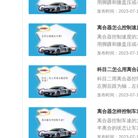
用脚踝和膝盖压或
必须将脚置于半联
钉将离合器总成固
发布时间：2023-07-17
过程中保持匀速行
离合器的保养方法
高，这样不仅离合
应拆开除去油污并
离合器怎么控制速
烧蚀；3、检查摩
离合器控制速度的
片；4、离合器安
用脚踝和膝盖压或
洗干净，去除防锈
发布时间：2023-07-17
须固定；3、湿式
线路，离合器电源
科目二怎么用离合
有一定间隙，使空
科目二用离合器控
左脚后跟为轴，左
制。离合器半联动
发布时间：2023-07-17
顶，动力完全百分
传递给车辆。控制
离合器怎样控制车
底，挂挡至相应位
离合器控制车速的
开始行进后，再进
半离合的状态让车
踏板，来控制车速
先踩刹车，车速慢
发布时间：2023-07-17