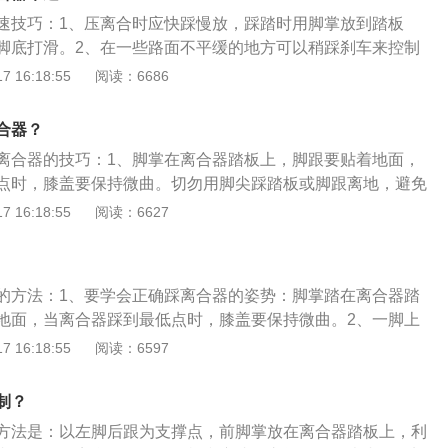
的部分动力，车身开始有所反应，车身和变速杆就会微微颤
速技巧：1、压离合时应快踩慢放，踩踏时用脚掌放到踏板
控制离合器时发动机转速会出现明显变化，因此可以通过观察转
脚底打滑。2、在一些路面不平缓的地方可以稍踩刹车来控制
的使用从而控制车速。
踩，过程中逐渐加力，切忌急刹车。3、无论在平地还是半坡
 16:18:55
阅读：6686
感知离合的半联动状态，养成起步先慢抬离合至半联动，然后
起步。4、停车时，先踩离合器，后踩刹车，停车回空挡后，
合器？
刹车。车速控制不好的原因：1、开车时紧张，一紧张就会一
离合器的技巧：1、脚掌在离合器踏板上，脚跟要贴着地面，
合。2、离合器踏板踩踏方式不正确。3、平时过度依赖教练指
点时，膝盖要保持微曲。切勿用脚尖踩踏板或脚跟离地，避免
4、穿的鞋不合适，不能感知离合器踏板的高低。
要记住离合刹车油门位置，左脚离合，右脚控制油门和制动。
 16:18:55
阅读：6627
的方法；离合控制车速主要就是先找到半联动状态，找到之后
少动力输出：车身速度变慢）或是上抬离合（加强动力输出：
现对车速的控制。3、由于离合器有行程，需要找到启动的临
的方法：1、要学会正确踩离合器的姿势：脚掌踏在离合器踏
行程接近临界点时，车身明显发生较大的抖动，此时，最为关
地面，当离合器踩到最低点时，膝盖要保持微曲。2、一脚上
升一定要缓慢，车才不至于熄火，想要控制好车速，就需要找
空挡滑行的临界值之上，同车辆调解的临界点高低不同，如果
 16:18:55
阅读：6597
点，这样便可以轻松控制好离合器。
就先挂档，后踩离合，踩到刚刚能进档的地方就是动力结合的
点就已经是半联动状态，然后脚刹或手刹松掉，车辆即可启
制？
置靠近半联动的极限值，车速会自己跑到怠速，因道路路面不
方法是：以左脚后跟为支撑点，前脚掌放在离合器踏板上，利
路面有坑，有凹有凸，并且与地面的也摩擦力是不均匀的，就