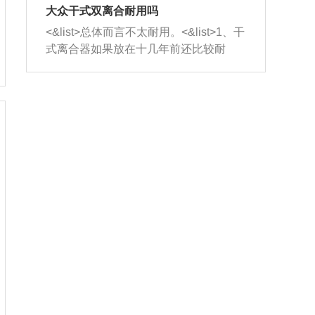
室，最后形成废气排出，就可以让三元
无法制作，需要将车辆送到修理厂或4s
造成烧机油。<&list>3、机油粘度。使用
大众干式双离合耐用吗
催化器得到清洗，排气管堵塞的情况就
店；<&list>2.车辆半轴套管防尘罩破
机油粘度过小的话，同样会有烧机油现
<&list>总体而言不太耐用。<&list>1、干
能够得到解决。
裂，破裂后会出现漏油现象，使半轴磨
象，机油粘度过小具有很好的流动性，
式离合器如果放在十几年前还比较耐
损严重，磨损的半轴容易损坏，产生异
容易窜入到气缸内，参与燃烧。<&list>
用，但是由于现在的汽车发动机动力输
响；<&list>3.稳定器的转向胶套和球头
4、机油量。机油量过多，机油压力过
出越来越高，使得干式离合器散热不足
老化，一般是使用时间过长造成的。解
大，会将部分机油压入气缸内，也会出
的缺陷也逐渐暴露出来。<&list>2、由于
决方法是更换新的质量好的转向橡胶套
现烧机油。<&list>5、机油滤清器堵塞：
干式双离合的工作环境暴露在空气中，
和球头。
会导致进气不畅，使进气压力下降，形
而离合器的散热也是通离合器罩上面的
成负压，使机油在负压的情况下吸入燃
几个小孔来进行散热。但是在行驶过程
烧室引起烧机油。<&list>6、正时齿轮或
中变速箱需要换挡，就不得不使得离合
链条磨损：正时齿轮或链条的磨损会引
器频繁工作。<&list>3、长时间的低速行
起气阀和曲轴的正时不同步。由于轮齿
驶以及过于频繁的启停，导致离合器的
或链条磨损产生的过量侧隙，使得发动
温度不断升高，而低速行驶时空气流动
机的调节无法实现：前一圈的正时和下
效率不高，无法将离合器中的热量有效
一圈可能就不一样。当气阀和活塞的运
的带走，导致离合器内部的温度不断升
动不同步时，会造成过大的机油消耗。
高，加速离合器的磨损。
解决方法：更换正时齿轮或链条。<&list
>7、内垫圈、进风口破裂：新的发动机
设计中，经常采用各种由金属和其他材