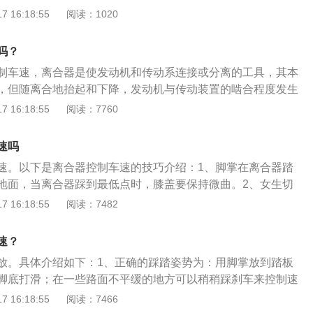
的速度开始放慢，在半联动到完全结合的过程中，离合器踏板
 16:18:55
阅读：1020
器踏板抬起的同时，应根据发动机动力的大小，逐渐再把油门
车能平稳地起步。油门的操作要平稳适当，只有在离合器完全
吗？
门。正确的踩踏姿势为：用脚掌放到踏板上，这样可以避免脚
制车速，离合器是使发动机和传动系连接或分离的工具，其本
面不平缓的地方可以稍稍踩刹车来控制速度，但刹车应轻踩，
，但随离合地抬起和下降，发动机与传动装置的啮合程度发生
切忌急刹车；养成起步先慢抬离合至半联动，然后松刹车直到
车速。以下是用离合控制车速的方法：1、离合器控速应快踩
 16:18:55
阅读：7760
。
好的效果为用脚掌悬空控制，避免打滑或走位的现象。2、能
坡起步的半联动行程：习惯半联动起步，先抬离合器到半联
速吗
速。以下是离合器控制车速的技巧介绍：1、脚掌在离合器踏
地面，当离合器踩到最低点时，膝盖要保持微曲。2、女生切
切勿用脚尖踩踏板或脚跟离地，避免力量不够或下滑。3、要
 16:18:55
阅读：7482
位置，左脚离合，右脚控制油门和制动。拓展资料：以下是离
项介绍：1、车辆在正常行驶时，脚不可放在离合器踏板上。
速？
使用半联动离合器，特殊情况下需要半联动时，应尽t缩短半联
放。具体介绍如下：1、正确的踩踏姿势为：用脚掌放到踏板
坏离合器摩擦片。3、离合器抬起的速度不可过猛，一般一挡
脚底打滑；在一些路面不平缓的地方可以稍稍踩刹车来控制速
应稍快。
，过程中逐渐加力，切忌急刹车；养成起步先慢抬离合至半联
 16:18:55
阅读：7466
到车慢慢起步。2、一快、二慢、三联动：所谓“一快、二慢、