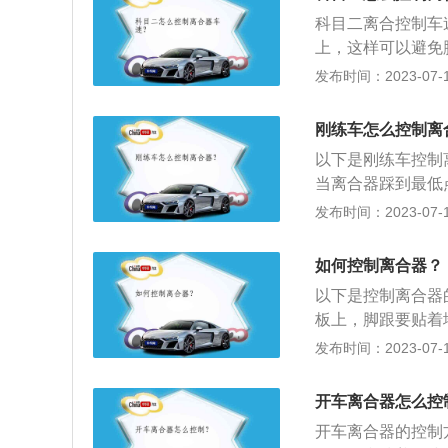
车辆具备起动所需
科目二离合控制车
抖。4、看转速:
上，这样可以避免
速表来配合离合器
速度，但刹车应轻
发布时间：2023-07-17
起步时，都能准确
松刹车直到车慢慢
刚练车怎么控制离
可先松离合器再松
以下是刚练车控制
下子放开或猛踩离
当离合器踩到最低
挥，独立性不强。
力量不够或下滑。
发布时间：2023-07-17
2、用半联动调速
再慢慢的下压（减
如何控制离合器？
速度变快），以实
以下是控制离合器
界点，当离合器的
板上，脚跟要贴着
键的便是离合的上
去要达到半联动与
发布时间：2023-07-17
到车离合器的临界
要找这个临界值，
临界值，稍稍抬一
开车离合器怎么控
动。3、控制的位
开车离合器的控制
是绝对平整，有些