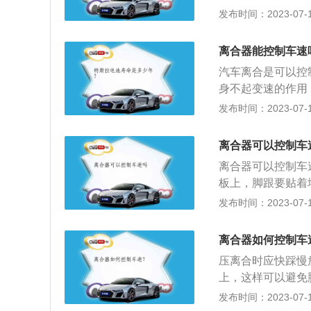
联动后，踏板抬起
发布时间：2023-07-17
慢慢抬起。在离合
踏板踩下去，使汽
离合器能控制车速
结合时才能增大油
汽车离合是可以控
底打滑；在一些路
身不起变速的作用
过程中逐渐加力，
变化，以此来控制
发布时间：2023-07-17
车慢慢起步的习惯
慢放：控制方式最
感知平路起步与斜
离合器可以控制车
动，然后松刹车。
离合器可以控制车
板上，脚跟要贴着
记不要穿高跟鞋，
发布时间：2023-07-17
记住离合刹车油门
合器使用的注意事
离合器如何控制车
2、行车时，不可
压离合时应快踩慢
动时间，以防止烧
上，这样可以避免
最慢，其他前进挡
度，但刹车应轻踩
发布时间：2023-07-17
动，然后松刹车直