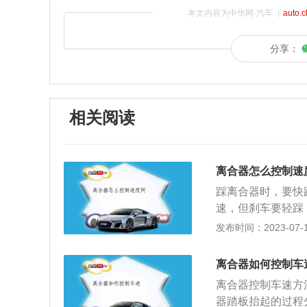
本文内容为中华网·汽车（
auto.
分享：
相关阅读
离合器怎么控制速
踩离合器时，要快
速，但刹车要轻踩
合器提升到半联动
发布时间：2023-07-17
就是离合器踏板抬
逐渐与半联动结合
离合器如何控制车
合器踏板缓慢抬起
离合器控制车速方
使汽车平稳起步。
器踏板抬起的过程