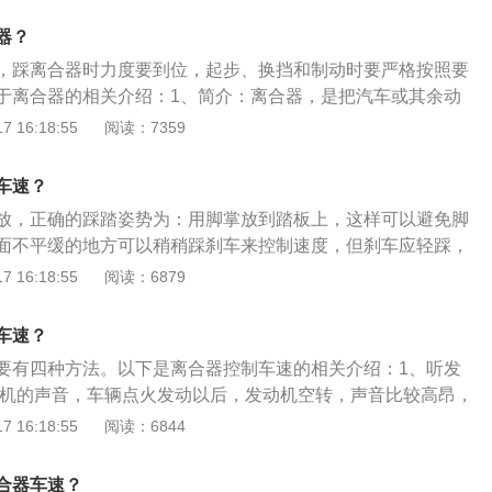
器踏板抬起的过程分三个阶段，一开始快抬，当感觉到离合器压
器？
动后，踏板抬起的速度开始放慢，在半联动到完全结合的过程
，踩离合器时力度要到位，起步、换挡和制动时要严格按照要
慢抬起。在离合器踏板抬起的同时，应根据发动机动力的大
于离合器的相关介绍：1、简介：离合器，是把汽车或其余动
踏板踩下去，使汽车能平稳地起步。油门的操作要平稳适当，
以开关的方式传递至车轴上的装置。2、分类：根据《中国离
 16:18:55
阅读：7359
结合时才能增大油门。
需求与投资预测分析报告前瞻》分析，离合器分为电磁离合
摩擦式离合器和液力离合器四种。3、原理：对于手动挡的车
车速？
汽车动力系统的重要部件。离合器担负着将动力与发动机之间
放，正确的踩踏姿势为：用脚掌放到踏板上，这样可以避免脚
工作。在城市道路或者复杂路段驾驶时，离合器成了使用最频
面不平缓的地方可以稍稍踩刹车来控制速度，但刹车应轻踩，
离合器运用的好坏，直接体现了驾驶水平的高低，也起到了保
切忌急刹车；起步先慢抬离合至半联动，然后松刹车直到车慢
 16:18:55
阅读：6879
如下：1、离合器：离合器安装在发动机与变速器之间，是汽
发动机相联系的总成件。通常离合器与发动机曲轴的飞轮组安
车速？
机与汽车传动系之间切断和传递动力的部件。汽车从起步到正
要有四种方法。以下是离合器控制车速的相关介绍：1、听发
中，驾驶员可根据需要操纵离合器，使发动机和传动系暂时分
动机的声音，车辆点火发动以后，发动机空转，声音比较高昂，
切断或传递发动机向传动系输出的动力。2、作用：它的作用
点的时候，发动机的转速明显下降，声音变低沉。2、感受踏
 16:18:55
阅读：6844
器之间能逐渐接合，从而保证汽车平稳起步；暂时切断发动机
，摩擦力的作用下传动系统会有“全联动”的要求，这时离合器踏
系，以便于换档和减少换档时的冲击；当汽车紧急制动时能起
脚的感觉。3、感受车身:达到联动点时，传动系统部分联接，
速器等传动系统过载，从而起到一定的保护作用。
合器车速？