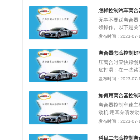
三联动”就是离合
怎样控制汽车离合
盘逐渐结合至半联
无事不要踩离合器
中，离合器踏板慢
领操作。以下是关
小，逐渐再把油门
力机械的引擎动力
发布时间：2023-07-17
只有在离合器完全
合器制造行业产销
器、磁粉离合器、
离合器怎么控制好
型而言，离合器是
压离合时应快踩慢
进行切断与连接的
底打滑；在一些路
繁的部件之一，而
过程中逐渐加力，
发布时间：2023-07-17
护车辆的效果。
慢起步。相关介绍
车传动系中直接与
如何用离合器控制
装在一起，是发动
离合器控制车速主
常行驶的整个过程
动机:用耳朵听发
离或逐渐接合，以
当离合器抬到联动
发布时间：2023-07-17
是使发动机与变速
板:达到联动点时
与变速器之间的联
板会有一种轻微顶
分离作用，防止变
科目二怎么控制离