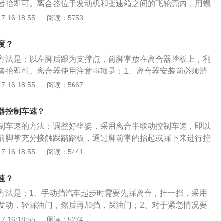
者抬即可。离合器位于发动机和变速箱之间的飞轮壳内，用螺
动与空档滑行的临界值附近来回微调，从而使车子在整个考试
定在飞轮的后平面上，离合器的输出轴就是变速箱的输入轴。
 16:18:55
阅读：5753
驶。4、离合器不要放得太快或刻意将发动机转数提升得过
是：1、离合器内摩擦片、主动片及压盘上沾有油污或生锈时
器会损耗得很快，还会因为车辆憋火造成中途停车而挂科。
用汽油清洗干净；2、少踩离合器防止离合器打滑、离合器片
度？
擦片出现铆钉头、裂纹、破碎、大面积烧焦时应更换新的摩擦
方法是：以左脚后跟为支撑点，前脚掌放在离合器踏板上，利
装前必须清洗干净，去除防锈脂及杂物。
者抬即可。离合器使用注意事项是：1、离合器安装前必须清
脂及杂物；2、离合器可同轴安装，也可以分轴安装，轴向必
 16:18:55
阅读：5667
电磁离合器工作时，必须在摩擦片间加润滑油；4、电源及控制
为直流24伏；5、牙嵌式电磁离合器安装时，保证端面齿之间
器控制车速？
转时无磨齿现象。
制车速的方法：调整好坐姿，采用离合半联动控制车速，即以
前脚掌充分接触踩踏踏板，通过脚前掌的抬起或踩下来进行控
是当离合器踩到底时，动力与车辆完全分离；当离合器松到
 16:18:55
阅读：5441
之百的传递到汽车上，而在这两者之间时，发动机动力一部分
离合器操作要领如下：1、当需要换挡时，将离合器快速踩到
速？
置；2、缓慢抬起踏板，当出现半联动时，停止动作，等车辆
方法是：1、手动挡汽车起步时需要先踩离合，挂一挡，采用
行之后操作；3、以之前的半联动点为基准，微微踩下或抬起
发动，轻踩油门，然后再加挡，踩油门；2、对于紧急情况要
放慢或加快。
下来之后，再踩离合器，可以防止突然踩刹车而熄火。离合器
 16:18:55
阅读：5274