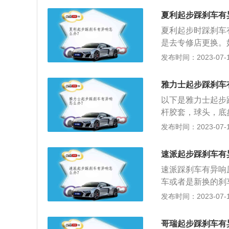
出来即可。4、新
夏利起步踩刹车有
更好地结合，刚更
夏利起步时踩刹车
5、刹车盘固定螺
是去专修店更换。
查和维修。
解决该问题。以下关
发布时间：2023-07-17
动蹄片检查一次，
的程度是否一样，
雅力士起步踩刹车
换原厂备件提供的
以下是雅力士起步
好，磨损最小。3
杆胶套，球头，底
棍硬压回，这样易
簸路面就能体会的
发布时间：2023-07-17
后，需磨合200
刹车片都可能有问
驶。
导致碟与片长时间
速派起步踩刹车有
进异物。如果是新
速派踩刹车有异响
果碟没有问题那要
车或者是新换的刹
内部会有一些细小
车的时候刹车踏板
发布时间：2023-07-17
以猛踩几脚刹车或
车异响。4、刹车
4、可能是刹车导
车盘与凹槽边缘摩
良，清理刹车导管
哥瑞起步踩刹车有