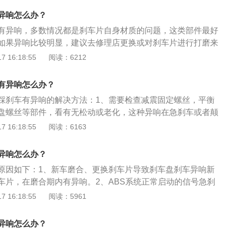
更换的刹车片与底盘磨合不够，需要通过磨合才能使其与老盘
异响怎么办？
换时，会感觉刹车很硬，需要开几百公里后才能更好磨合。
有异响，多数情况都是刹车片自身材质的问题，这类部件最好
丝丢失或损坏，引起刹车异响。6、刹车系统出现故障，需要检
如果异响比较明显，建议去修理店更换或对刹车片进行打磨来
于刹车片养护方法：1.正常行驶条件下每行驶5000公里对制
 16:18:55
阅读：6212
不仅要检查剩余的厚度，还要检查蹄片磨损的状态，两边磨损
回位是否自如等，发现不正常情况必须立即处理。2..更换时要
有异响怎么办？
刹车片，只有这样才能使刹车片和刹车盘之间的制动效果最
踩刹车有异响的解决方法：1、需要检查减震固定螺丝，平衡
.更换蹄片时必须使用专用工具将制动分泵顶回。不能用其他撬
盘螺丝等部件，看有无松动或老化，这种异响在急刹车或者颠
导致制动钳导向螺丝弯曲，使刹车片卡死。4.制动蹄片更换
到。2、如果是丝丝叫，那么问题就比较多，卡钳，刹车碟，
 16:18:55
阅读：6163
公里方能达到最佳的制动效果，所以刚换完蹄片的汽车须谨慎行
题。如果响声持续，首先要检查有没有拖刹，卡钳复位不良会
摩擦，在一定条件下会发出异响。再检查片与碟之间有没有卡
异响怎么办？
片，那要看刹车碟有没有起槽，因为局部摩擦会导致异响。如
原因如下：1、新车磨合、更换刹车片导致刹车盘刹车异响新
考虑刹车片是不是太硬，或者是消音片安装错误。3、刹车片
车片，在磨合期内有异响。2、ABS系统正常启动的信号急刹
的金属颗粒，轻踩刹车就会发出尖锐刺耳的声音，这种问题可
有弹脚现象。3、刹车片磨损严重报警刹车片磨损严重产生刹
 16:18:55
阅读：5961
者把刹车片拆下来重新打磨，也可以更换更好一点的刹车片。
盘磨损严重刹车盘磨损严重会在盘上形成一圈较深的凹槽，刹
管有问题，刹车导管内生锈或者润滑油变脏都会导致回位不
擦产生异响。5、刹车盘与刹车盘之间存在异物，导致产生异
，用细砂纸打磨并涂抹新的润滑油即可。5、可能是刹车分泵
异响怎么办？