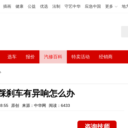
插画
健康
公益
优选
法制
守艺中华
应急中国
更多
地
选车
报价
汽修百科
特卖活动
经销商
办
步踩刹车有异响怎么办
8:55
原创
来源：中华网
阅读：6433
咨询技师