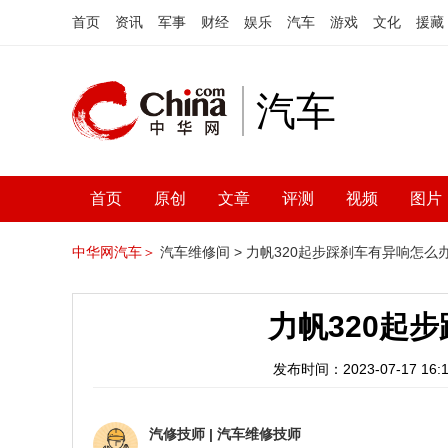
首页
资讯
军事
财经
娱乐
汽车
游戏
文化
援藏
汽车
首页
原创
文章
评测
视频
图片
中华网汽车＞
汽车维修间 >
力帆320起步踩刹车有异响怎么
力帆320起
发布时间：2023-07-17 16:1
汽修技师
|
汽车维修技师