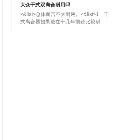
室，最后形成废气排出，就可以让三元
无法制作，需要将车辆送到修理厂或4s
造成烧机油。<&list>3、机油粘度。使用
大众干式双离合耐用吗
催化器得到清洗，排气管堵塞的情况就
店；<&list>2.车辆半轴套管防尘罩破
机油粘度过小的话，同样会有烧机油现
<&list>总体而言不太耐用。<&list>1、干
能够得到解决。
裂，破裂后会出现漏油现象，使半轴磨
象，机油粘度过小具有很好的流动性，
式离合器如果放在十几年前还比较耐
损严重，磨损的半轴容易损坏，产生异
容易窜入到气缸内，参与燃烧。<&list>
用，但是由于现在的汽车发动机动力输
响；<&list>3.稳定器的转向胶套和球头
4、机油量。机油量过多，机油压力过
出越来越高，使得干式离合器散热不足
老化，一般是使用时间过长造成的。解
大，会将部分机油压入气缸内，也会出
的缺陷也逐渐暴露出来。<&list>2、由于
决方法是更换新的质量好的转向橡胶套
现烧机油。<&list>5、机油滤清器堵塞：
干式双离合的工作环境暴露在空气中，
和球头。
会导致进气不畅，使进气压力下降，形
而离合器的散热也是通离合器罩上面的
成负压，使机油在负压的情况下吸入燃
几个小孔来进行散热。但是在行驶过程
烧室引起烧机油。<&list>6、正时齿轮或
中变速箱需要换挡，就不得不使得离合
链条磨损：正时齿轮或链条的磨损会引
器频繁工作。<&list>3、长时间的低速行
起气阀和曲轴的正时不同步。由于轮齿
驶以及过于频繁的启停，导致离合器的
或链条磨损产生的过量侧隙，使得发动
温度不断升高，而低速行驶时空气流动
机的调节无法实现：前一圈的正时和下
效率不高，无法将离合器中的热量有效
一圈可能就不一样。当气阀和活塞的运
的带走，导致离合器内部的温度不断升
动不同步时，会造成过大的机油消耗。
高，加速离合器的磨损。
解决方法：更换正时齿轮或链条。<&list
>7、内垫圈、进风口破裂：新的发动机
设计中，经常采用各种由金属和其他材