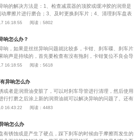
刹车分泵，但这种故障比较少。
异响的解决方法是：1、检查减震器的顶胶或缓冲胶的润滑是
制动摩擦片进行磨合；3、及时更换刹车片；4、清理刹车盘表
款紧凑型4门5座三厢车，其车身尺寸是：长4495mm、宽17
 16:18:55
阅读：5802
mm，轴距为2600mm。哥瑞搭载了1.5l发动机，最大功率是96k
55nm，其采用的驱动方式是前置前驱，前悬架使用了麦弗逊式
异响怎么办？
使用了扭力梁式非独立悬架。
异响，如果是丝丝异响问题就比较多，卡钳、刹车碟、刹车片
果响声是持续的，首先要检查有没有拖刹，卡钳复位不良会导
擦，在一定条件下会发出异响，再检查片与碟之间有没有卡进
 16:18:55
阅读：5618
大众斯柯达旗下的一款车型，其车身尺寸长宽高分别为4304m
1475mm，轴距为2603mm。外观方面，昕动采用了家族式直瀑进
车有异响怎么办
了动感运动的风格；提供14英寸钢质轮圈和15英寸以及16英寸
锈或者是润滑油变脏了，可以对刹车导管进行清理，然后使用
择。
进行打磨之后涂上新的润滑油就可以解决异响的问题了。还有
现故障，这种故障就需要通过更换刹车分泵来处理。起亚k5起
 16:43:22
阅读：4483
时候，要根据异响的声音来判断故障的来源。首先，如果异响
么可能问题出在卡钳、刹车片和刹车碟。其次，响声是持续的
有异响怎么办
有拖刹的情况出现，卡钳复位不良就会造成刹车片和碟之间出
盘有锈蚀或是产生了硬点，踩下刹车的时候由于摩擦而发生的
在一定的条件下就会出现异响，然后在检查看看刹车片和碟之