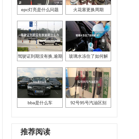
epc灯亮是什么问题
火花塞更换周期
驾驶证到期没有换,逾期
玻璃水冻住了如何解
怎么办??
决？
bba是什么车
92号95号汽油区别
推荐阅读