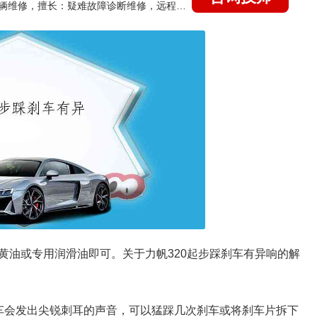
国家认证的汽车维修技师，15年德美日等各系车辆维修，擅长：疑难故障诊断维修，远程维修技术指导
黄油或专用润滑油即可。关于力帆320起步踩刹车有异响的解
车会发出尖锐刺耳的声音，可以猛踩几次刹车或将刹车片拆下