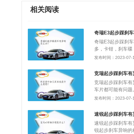
相关阅读
奇瑞E3起步踩刹
奇瑞E3起步踩刹
多，卡钳，刹车碟
钳复位不良会导致
发布时间：2023-07-17
之间有没有卡进异
刹车碟有没有起槽
竞瑞起步踩刹车有
是否太硬，或者是
竞瑞起步踩刹车有
车卡钳连接处涂抹
车片都可能有问题
装配即可。尤其是
法：如果响声是持
发布时间：2023-07-17
天异响：下雨天也
间摩擦，在一定条
蚀粘在一起，再启
车盘的更换频率：
多踩几脚刹车，刹
速锐起步踩刹车有
槽边缘摩擦就会产
出呜呜的声音，可
速锐起步踩刹车有
开刹车片与凹槽边
可。
锐起步刹车异响的
般建议换两次刹车