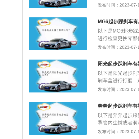
生锈蚀或有硬点而
发布时间：2023-07-17
（2）悬挂系统及
（3）刹车分泵故
MG6起步踩刹车
解决办法：（1）
以下是MG6起步
响，一般跑几百公
进行检查更换零部
颗粒，轻踩刹车就
嘶”声，则是卡钳
发布时间：2023-07-17
车片拆下来重新打
钳复位不良引起碟
损，会在盘的一圈
物。4、刹车导管
果凹槽不是特别深
阳光起步踩刹车有
顶起来并卸下轮胎
解决，如果凹槽已
以下是阳光起步刹
刹车片，顶回刹车
刹车盘。
刹车盘进行打磨，
刹车片，会使新片
发布时间：2023-07-17
磨损不均匀。2、
接触，这样会使刹
奔奔起步踩刹车有
导向销等部件。3
以下是奔奔起步踩
导管内生锈或者润
抹新的润滑油。2
发布时间：2023-07-17
和盘中间，会由于