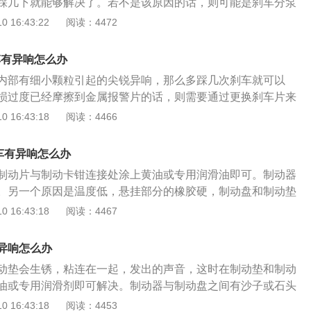
踩几下就能够解决了。若不是该原因的话，则可能是刹车分泵
在。如果是新片的话，就要看刹车碟有没有起槽，起槽出现局
及刹车盘磨损过度造成的，需要到正规汽修店进行检查更换零
 16:43:22
阅读：4472
异响出现的，如果刹车碟没有问题的话，就要看看刹车片是否
车的时候如果听到的异响是嘶嘶声的话，则代表的是卡钳、刹
不是将消音片安装错误了。
在故障。而若是异响是连续性又不存在拖刹的话，则可能是卡
车有异响怎么办
碟跟片之间摩擦时间过长引起的。另外也需要检查一下，是否
内部有细小颗粒引起的尖锐异响，那么多踩几次刹车就可以
之间存在异物，从而影响到摩擦而发出异响。另外常见的原因
损过度已经摩擦到金属报警片的话，则需要通过更换刹车片来
出现故障了，若是刹车导管内生锈亦或是润滑油变脏了以后，
XE是捷豹自主研发的一款全新中心的豪华运动轿车，采用了全
 16:43:18
阅读：4466
这种情况下，通过清理刹车导管，再涂抹新的润滑油就能够解
m发动机系列，并且是轻量化的架构，还运用了成熟的底盘技术，它
上市的。车子的长度是4672毫米，宽度是2835毫米，高度是141
车有异响怎么办
只需要5.12秒到7.7秒之间，百公里综合油耗是6升。车子搭载
制动片与制动卡钳连接处涂上黄油或专用润滑油即可。制动器
柴油增压发动机，而F-Type车型的话还有3.0TV6机械增压版
。另一个原因是温度低，悬挂部分的橡胶硬，制动盘和制动垫
是捷豹的设计风格，整体上跟XF和XJ是很相似的，车身是紧凑
始发出奇怪的声音，等到汽车发热就不会有异响了。其次，刹
 16:43:18
阅读：4467
iQ铝合金后驱平台上打造的，车身轻量化并且还有出色的刚
是在车辆前进过程中，刹车向一个方向磨损较长，落下时会有
油经济性都得到了保证。
轮刹车落后，BER和制动盘摩擦会奇怪地响。这个问题可能不
异响怎么办
来修剪，或者换一个更好的刹车垫。如噪音太大，应先检查刹
动垫会生锈，粘连在一起，发出的声音，这时在制动垫和制动
油或专用润滑剂即可解决。制动器与制动盘之间有沙子或石头
出嘶嘶声，一般情况下，沙石会在一段时间内消失，也可以试
 16:43:18
阅读：4453