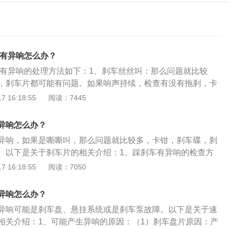
车有异响怎么办？
车有异响的处理方法如下：1、刹车丝丝叫：那么问题就比较
，刹车片都可能有问题。如果响声持续，检查有没有拖刹，卡
碟与片长时间摩擦，在一定条件下会发出异响。再检查片与碟
 16:18:55
阅读：7445
物。2、刹车片太硬，消音片安装错误：如果是新片，那要看
，因为局部摩擦会导致异响。如果碟没有问题那要考虑刹车片
异响怎么办？
消音片安装错误。试着把刹车片重新安装一下，往刹车片与刹
异响，如果是嘶嘶叫，那么问题就比较多，卡钳，刹车碟，刹
黄油或者专用润滑油即可解决。也有可能是刹车片装反，重新
。以下是关于刹车片的相关介绍：1、踩刹车有异响的检查方
在路边摊更换过刹车片的车主，更应该注意这一点。3、下雨
续，首先要检查有没有拖刹，卡钳复位不良会导致碟与片长时
 16:18:55
阅读：7050
会造成刹车异响，如果车停了几天，刹车盘与刹车片会因为锈
件下会发出异响。再检查片与碟之间有没有卡进异物。2、刹
动时可能会发出砰的一声，这种情况也比较正常，不用担心，
刹车盘的磨损会在底盘的一圈形成比较深的凹槽，刹车片与凹
车盘上的铁锈就会消失。还有一种情况是在低速行驶时刹车发
异响怎么办？
生异响。如果凹槽不是特别深，可通过打磨刹车片的边缘，避
能是因为刹车盘里有水，刹车片和刹车盘比较潮湿，等水干即
异响可能是刹车盘、悬挂系统或是刹车泵故障。以下是关于速
缘的摩擦来解决，如果凹槽已经很深，就建议更换刹车盘。一
相关介绍：1、可能产生异响的原因：（1）刹车盘片原因：产
片更换一次刹车盘。