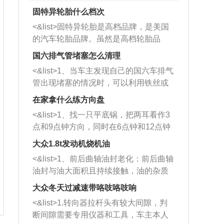
固特异轮胎什么档次
<&list>固特异轮胎是高档品牌，是美国
的汽车轮胎品牌。虽然是高档轮胎品
牌，但是中高低端的轮胎都有生产，这
国六排气管堵塞怎么清理
也是为了更好的开拓市场。
<&list>1、当车主发现自己的国六车排气
管出现堵塞的情况时，可以利用铁丝或
者是细棍，直接将杂物给取出来，如果
在家拿什么练方向盘
堵塞情况比较严重，也可以采取应急措
<&list>1、找一只平底锅，把两耳看作3
施。 <&list>2、直接利用木棍将所有的
点和9点钟方向，同时在6点钟和12点钟
杂物推到排气管里面的位置处，然后将
方向做一个标记。 <&list>2、双手握住
三元催化器拆解开，就可以将堵塞的东
大众1.8t发动机烧机油
平底锅两耳，然后往左打半圈、一圈、
西取出来。但如果是因为积碳过多引起
<&list>1、前后曲轴油封老化：前后曲轴
一圈半的练习，往右同样也要打相同的
的堵塞，就需要将三元催化器泡在草酸
油封与油大面积且持续接触，油的杂质
圈数。 <&list>3、最后强调要反复练
中进行清洗。 <&list>3、也可以利用清
和发动机内持续温度变化使其密封效果
习，这样就可以形成肌肉记忆，在真实
大众冬天过减速带咯吱咯吱响
洗剂对堵塞的情况得到解决，将清洗剂
逐渐减弱，导致渗油或漏油。<&list>2、
驾驶车辆时，不需要记忆也能打好方
放在燃油箱中，与燃油混合后，车辆启
<&list>1.转向器拉杆头有较大间隙，判
活塞间隙过大：积碳会使活塞环与缸体
向。
动时，就可以和汽油一起进入到燃烧
断间隙需要专用仪器和工具，车主本人
的间隙扩大，导致机油流入燃烧室中，