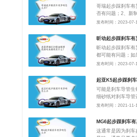
响。
的问题，需要更换
哥瑞起步踩刹车有
否有问题；2、新
面的异物。哥瑞是一
发布时间：2023-07-17
05mm、高1477
w，最大扭矩是1
昕动起步踩刹车有
独立悬架，后悬架
昕动起步踩刹车有
都可能有问题；如
致碟与片长时间摩
发布时间：2023-07-17
异物。昕动是上汽
m、1706mm、
起亚K5起步踩刹
气格栅，整体延续
可能是刹车导管生
铝合金轮圈可供选
细砂纸对刹车导管
可能是刹车分泵出
发布时间：2021-11-10
步踩刹车有异响的
是丝丝叫的话，那
MG6起步踩刹车
话，要先看看有没
这通常是因为刹车
现长时间的摩擦，