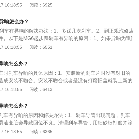
产生异响，一般在车辆刚行驶时会产生，踩几下后会好转。
 16:18:55
阅读：6925
压力轴承原因：产生异响，橡胶部件变硬，热车后会好转。
障，建议检查刹车分泵是否有故障，建议到4S店进行检查。2、
有异响怎么办？
如果是新车，会有一个磨合期，在磨合期内免不了会有一些异
踩刹车有异响的解决办法：1、多踩几次刹车。2、到正规汽修店
里之后就会消除。（2）如果是刹车片内部有一些细小的金属
件。以下是MG6起步踩刹车有异响的原因：1、如果异响为“嘶
会发出尖锐刺耳的声音，这种问题可以猛踩几脚刹车或者把刹
、刹车垫以及刹车片存在故障。2、如果异响为连续性，则是卡
 16:18:55
阅读：6551
磨，也可以更换更好一点的刹车片。（3）如果是刹车盘磨
跟片之间摩擦时间过长。3、刹车片以及刹车盘之间存在异
形成比较深的凹槽，刹车片与凹槽边缘摩擦就会产生异响。如
出现故障。以下是关于更换刹车片方法的扩展资料：1、把车子
，可通过打磨刹车片的边缘，避开刹车片与凹槽边缘的摩擦来
异响怎么办？
。2、拧下刹车分泵上的固定螺丝，取下刹车分泵。3、取下旧
经很深，建议更换刹车盘。一般建议更换两次刹车片更换一次
车时刹车异响的具体原因：1、安装新的刹车片时没有对旧的
分泵活塞。4、清理刹车盘的安装支架，安装新刹车片即可。
造成安装不吻合。安装不吻合或者是没有打磨旧盘就装上新的
直接与旧盘的不平的平面进行摩擦，最终就会导致新的刹车片
 16:18:55
阅读：6413
可能是刹车系统本身存在缺陷，造成刹车片只能跟刹车盘部分
车的单位面积内所受的压强增大，造成异响，建议检查卡钳、
异响怎么办？
、有异物，是异物导致接触面不吻合，造成异响。
刹车有异响的原因和解决办法：1、刹车导管出现问题，刹车
滑油变脏会导致回位不良。清理刹车导管，用细砂纸打磨并涂
、刹车分泵出现问题，需要更换刹车分泵。3、细小沙粒进到片
 16:18:55
阅读：6365
摩擦出现异响，这种情况一般不需要维修，跑一跑使小沙粒掉