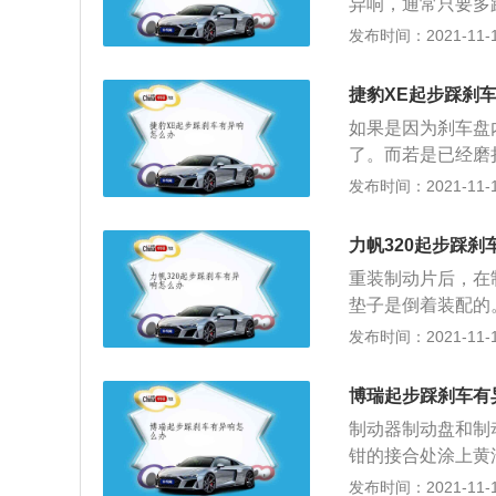
异响，通常只要多
间是不是有异物存
故障或是刹车片以
发布时间：2021-11-10
部摩擦的话也会有
部件。在起步踩刹
太硬了，或者是是
车垫以及刹车片存
捷豹XE起步踩刹
钳复位不良引起的
如果是因为刹车盘
刹车片以及刹车盘
了。而若是已经磨
还可能是刹车导管
解决该问题。捷豹
发布时间：2021-11-10
都会影响到回位，
新的Ingeniu
决异响问题了。
是在2015年正式
力帆320起步踩刹
6毫米，百公里加速
重装制动片后，在
的是2.0T汽油以及
垫子是倒着装配的
本。其外形采用的
表面发生变化，开
发布时间：2021-11-10
又充满动感的，在
车的工作时间大多
性，其操控性和燃
轻微的毛刺，使齿
博瑞起步踩刹车有
能解决，可以拆下
制动器制动盘和制
车片是否没电。
钳的接合处涂上黄
等异物，制动时发
发布时间：2021-11-10