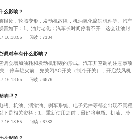
15乙醇汽油（汽油中乙醇含量为15％）比纯车用无铅汽油碳烃
，一氧化碳排量下降30％。3、燃料乙醇的生产资源丰富，技术
什么影响？
掺兑少于10％时，对在用汽车发动机无需进行大的改动，即可
前报废，轮胎变形，发动机故障，机油氧化腐蚀机件等。汽车
。
损害如下：1、油封老化：汽车长时间停着不开，这会让油封
均匀，而受力大的方向，油封变量就大；车辆停驶时间越长，
 16:18:55
阅读：7134
复，直到油封发生永久变形，这样非常容易漏油。2、电瓶提
瓶在行走的同时充电。如果车辆停1个月不动。那么电瓶会受
空调对车有什么影响？
个月就会没有电；车辆如果比较老，2-3个星期就有可能出现没
空调会增加油耗和发动机积碳的形成。汽车开空调的注意事项
重的是，蓄电池长期自放电后，极板表面产生硫化物，影响蓄
C开关：停车熄火前，先关闭AC开关（制冷开关），开启鼓风机
，最终导致蓄电池提前报废。3、轮胎变形：汽车停驶后，重
动外循环运行3~5分钟，将蒸发箱和空调滤清器吹干，消除与
 16:18:55
阅读：6876
地面的部位承受，从而造成接触部位受压收缩变形。汽车停驶
免因为温度差引起的水蒸气，从而导致空调蒸发器管道滋生霉
位越不易恢复，使轮胎四周的重量分布发生变化，滚动半径不
干燥：阴雨天后的晴天开启空调保持干燥。长时间阴雨天对空调
平衡。一旦汽车进入高速行驶后，就会发生车身抖振，可加速
影响吗？
晴天后，开启外循环，打开鼓风机进行吹干，保持空调干燥，
给行车安全带来隐患。4、发动机故障：汽车如果长时间不
电瓶、机油、润滑油、刹车系统、电子元件等都会出现不同程
量变化：空调偶尔要开大风量。空调长时间不用，空调管道中，
变质的情况，一旦没有及时更换，那么润滑度、磨损度都会有
以下是相关资料：1、重新使用之前，最好将电瓶、机油、冷
尘，时间长会产生霉变，不仅会让车辆产生异味，吹出来的都
动机的性能。除了机油外，车子长时间停放，像冷却液、防冻
”统统检查一遍并及时更换，四个轮胎必须做胎压检测，轮胎老
 16:18:55
阅读：6783
经常多吹吹，保持空调系统的清洁。
，最终引起发动机故障。5、机油氧化腐蚀机件：车辆长期停
及时更换四个轮胎。2、长时间停放的车辆最好盖上车衣，可
象会很严重。机油氧化后，一是润滑的效果会变得很差，二是
。其次，选择停车地点至关重要，不要停在小区楼下、树下、
什么影响？