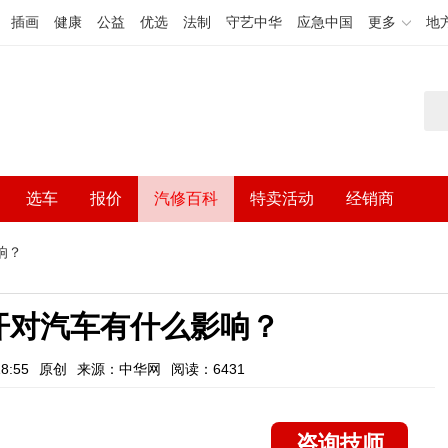
插画
健康
公益
优选
法制
守艺中华
应急中国
更多
地
选车
报价
汽修百科
特卖活动
经销商
响？
开对汽车有什么影响？
8:55
原创
来源：中华网
阅读：6431
咨询技师