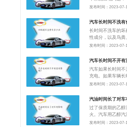
蚀，直接影响制动
的时间越长，恢复
直处于高度集中状
发布时间：2023-07-17
备了报警系统等电
车盘连接在一起，
放，可以请朋友或
物是不能够长时间
车。
汽车长时间不洗有
质，当这些物质氧
长时间不洗车的坏
性成分，以及鸟粪
漆面受损，还会使
发布时间：2023-07-17
损：车辆长时间不
能劣化。扩展资料
汽车长时间不开有
分的干燥，而晴天
汽车如果长时间不
使漆面脆化、开裂
充电。如果车辆长
别是机盖缝隙、门
者2-3个星期就
发布时间：2023-07-17
会出现问题，出现
同时各种冷却液也
汽油时间长了对车
通常会拉起手刹，
过了保质期的乙醇
子元件及橡胶：长
火。汽车用乙醇汽油
会加速老化。因此
乙醇，含氧量就能
发布时间：2023-07-17