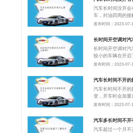
一些酸性物质还会
阳光直晒、地势低
再次启动时，气缸
汽车长时间没开会
择地上室内停车场
动阻力大大增加，
车，封油四周的接
上，这是防止汽车
化后的油封还会导
发布时间：2023-07-17
里面的有机物不能
的问题：汽车一直
长时间开空调对汽
起，导致刹车系统
长时间开空调对汽
较小的车辆在开启
负荷，发动机的负
发布时间：2023-07-17
不完全，产生大量
毒窒息。因为冷却
汽车长时间不开的
气一加浓就会出现
汽车长时间不开的
变，开车时会加重
间不开的保养方法
发布时间：2023-07-17
的外观和内饰进行
的平坦路面上，防
汽车多长时间不开
行检查和维护，防
汽车超过一个月不