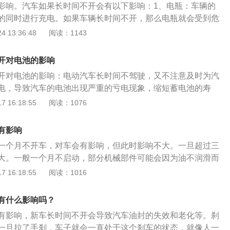
影响。汽车如果长时间不开会有以下影响：1、电瓶：车辆的
的同时进行充电。如果车辆长时间不开，那么电瓶就会受到危
就没有电或者2到3个星期就有可能出现没电的情况；2、发动机
 13:36:48
阅读：1143
时间停放，机油会出现问题，出现变质的情况，使润滑度、磨
有可能会凝固。同时各种冷却液也会发生变质，影响发动机；
开对电池的影响
主在停车的状态下，通常会拉起手刹，因此，手刹拉线就会处
开对电池的影响：电动汽车长时间不驾驶，又不注意及时为汽
，从而缩短寿命。电子元件及橡胶：长时间停放车辆，电子元
电，导致汽车的电池出现严重的亏电现象，缩短蓄电池的寿
在风吹雨打的时候也会加速老化。因此，车辆的防水、阻音的
电池组内部储电量减少得比较厉害，那么一旦电池组内部的可
 16:18:55
阅读：1076
、轮胎：如果汽车长时间停放不动，轮胎就会长时间一面着
，储电能力自然也会降低了，因此动力电池组的使用寿命就会
形情况，如果轮胎气压不足就会容易导致爆胎情况，所以汽车
致汽车无法正常启动，需要更换汽车的电池。注意事项：1、
影响轮胎的寿命，当我们再次驾驶的时候一定要观察轮胎的状
有影响
机在电量不低于10%，不高于80%的情况下，黄金充电时间为
出现爆胎的情况；5、机油：发动机是汽车的动力来源，而发
一个月不开车，对车会有影响，但此时影响不大。一旦超过三
0%，同时还要注意充电时间，尤其是外面的一些充电桩，没有充满
润滑作用，减少发动机运转时的磨损，如果汽车长时间不开，
大。一般一个月不启动，部分机械部件可能会因为油不润滑而
间不要超过10个小时，以免过冲，对电池造成伤害。2、电池
积，甚至可能出现机油逆流的情况，无法起到润滑的作用，所
过三个月不启动，机油会因氧化而变质，部分零件可能会生锈
 16:18:55
阅读：1016
放电也有利于活化电池，可以略微提升电池的容量。充10次
磨损，影响发动机的寿命；6、车漆：汽车经常开的时候，车
不开产生的影响：1、汽车长时间停放，机油会氧化，油封会
次完全放电。这样做可以激活一部分电池的活性，也可以很好
不会有损伤的情况，但是，汽车长时间停放不开就会落满灰
一些电子元件也会出现故障。2、如果轮胎长时间停放，轮胎
一致性。
有什么影响吗？
晒就会造成氧化的情况，车漆容易破裂、起泡等等，但是这种
被压缩、收缩、变形。停车时间越长，轮胎恢复越难。3、制
，所以车主一定要注意；7、油封：如果汽车长时间停放，油
有影响，新车长时间不开会导致汽车油封的失效和老化等。刹
，会与空气体中的水蒸气和氧气发生反应，导致制动系统腐
会不均匀，但在大应力方向，油封变量会很大，车辆停止行驶
一旦拉了手刹，车子就会一直处于这个刹车的状态，就像人一