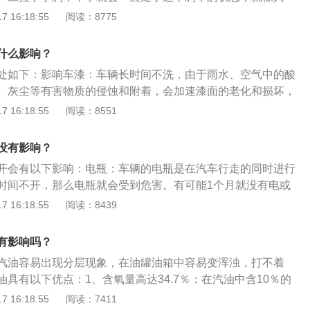
性能。4、电池可能会亏电，导致汽车无法启动。如果车辆配
其变量就越困难，直到油封永久变形，这使得非常容易漏油。
态是一样。时间长了肯定是不好，久而久之就会让刹车片和刹
 16:18:55
阅读：8775
气设备，电池耗电会更快。解决办法：如果车辆需要长时间停
最后就是整个系统的不能用。机油会变质：车里面的这些有机
亲戚每周发动一次，发动时间为5-10分钟，或者每月开一次
在里面保存，因为时间一场就会发生变化，就会融合或者变
什么影响？
化之后后果是非常可怕。
处如下：影响车漆：车辆长时间不洗，由于雨水、空气中的酸
、灰尘等有害物质的侵蚀和附着，会加速漆面的老化和损坏，
车体金属部分因失去保护而氧化，导致车轿较早损坏。部件受
 16:18:55
阅读：8551
洗，一些密封胶条得不到及时护理，也会老化失效，使密封性
：洗车时，最好选择不冷不热的天气，因为阴天不利于残留水
没有影响？
时，车辆金属板与漆面受热都会膨胀，此时洗车，一热一冷会
开会有以下影响：电瓶：车辆的电瓶是在汽车行走的同时进行
，刚刚洗过的车，最好别忙着上路，因为这时车还未干透，特
时间不开，那么电瓶就会受到危害。有可能1个月就没有电或
玻胶条等处，很容易粘附灰尘。
有可能出现没电的情况。发动机和变速箱：车辆长时间停放，机油
 16:18:55
阅读：8439
变质的情况，使润滑度、磨损度出现问题，还有可能会凝固。
会发生变质，影响发动机。刹车系统：车主在停车的状态下，
有影响吗？
因此，手刹拉线就会处于一个紧绷的状态，从而缩短寿命。电
汽油容易出现分层现象，在油罐油箱中容易变浑浊，打不着
时间停放车辆，电子元件容易受潮，橡胶在风吹雨打的时候也
具有以下优点：1、含氧量高达34.7％：在汽油中含10％的
，车辆的防水、阻音的功能都会下降。
达到3.5％。2、可有效地降低汽车尾气排放：改善能源结构。
 16:18:55
阅读：7411