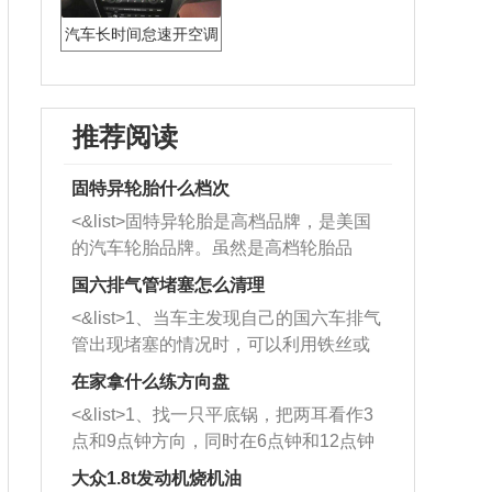
汽车长时间怠速开空调
对车有什么影响
推荐阅读
固特异轮胎什么档次
<&list>固特异轮胎是高档品牌，是美国
的汽车轮胎品牌。虽然是高档轮胎品
牌，但是中高低端的轮胎都有生产，这
国六排气管堵塞怎么清理
也是为了更好的开拓市场。
<&list>1、当车主发现自己的国六车排气
管出现堵塞的情况时，可以利用铁丝或
者是细棍，直接将杂物给取出来，如果
在家拿什么练方向盘
堵塞情况比较严重，也可以采取应急措
<&list>1、找一只平底锅，把两耳看作3
施。 <&list>2、直接利用木棍将所有的
点和9点钟方向，同时在6点钟和12点钟
杂物推到排气管里面的位置处，然后将
方向做一个标记。 <&list>2、双手握住
三元催化器拆解开，就可以将堵塞的东
大众1.8t发动机烧机油