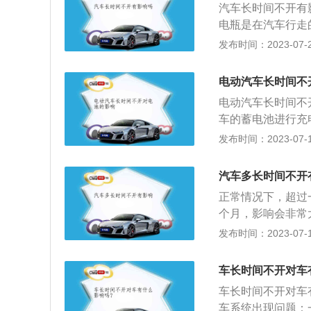
汽车长时间不开有
电瓶是在汽车行走
害。有可能1个月
发布时间：2023-07-24
和变速箱：车辆长
损度出现问题，还
电动汽车长时间不
3、刹车系统：车
电动汽车长时间不
于一个紧绷的状态
车的蓄电池进行充
件容易受潮，橡胶
命。也会导致动力
发布时间：2023-07-17
功能都会下降；4
逆性物质受到损伤
地，可能会发生变
受到影响。最后导
长时间停放不开会
汽车多长时间不开
电动汽车的充电时
态，以免在行驶中
正常情况下，超过
电量的30%-4
动机机油能够起到
个月，影响会非常
保护，最好充电时
发动机机油就会沉
受到影响。如果超
发布时间：2023-07-17
定期进行一次深度
以会增加发动机的
腐蚀。汽车长时间
电，对电池进行一
漆只会变脏，但是
老化变形，车辆的
地保持单体电池的
车长时间不开对车
尘，长时间风吹日
接触地面的部分会
影响是无法恢复的
车长时间不开对车
动系统长时间停放
封周围的接触应力
车系统出现问题：