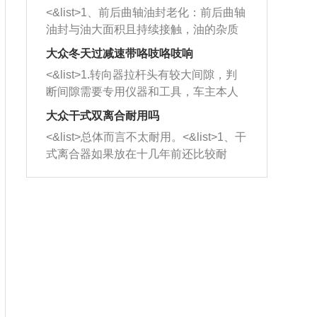
平底锅两耳，然后往左打半圈、一圈、
西取出来。但如果是因为积碳过多引起
<&list>1、前后曲轴油封老化：前后曲轴
一圈半的练习，往右同样也要打相同的
的堵塞，就需要将三元催化器泡在草酸
油封与油大面积且持续接触，油的杂质
圈数。 <&list>3、最后强调要反复练
中进行清洗。 <&list>3、也可以利用清
和发动机内持续温度变化使其密封效果
习，这样就可以形成肌肉记忆，在真实
大众冬天过减速带咯吱咯吱响
洗剂对堵塞的情况得到解决，将清洗剂
逐渐减弱，导致渗油或漏油。<&list>2、
驾驶车辆时，不需要记忆也能打好方
放在燃油箱中，与燃油混合后，车辆启
<&list>1.转向器拉杆头有较大间隙，判
活塞间隙过大：积碳会使活塞环与缸体
向。
动时，就可以和汽油一起进入到燃烧
断间隙需要专用仪器和工具，车主本人
的间隙扩大，导致机油流入燃烧室中，
室，最后形成废气排出，就可以让三元
无法制作，需要将车辆送到修理厂或4s
造成烧机油。<&list>3、机油粘度。使用
大众干式双离合耐用吗
催化器得到清洗，排气管堵塞的情况就
店；<&list>2.车辆半轴套管防尘罩破
机油粘度过小的话，同样会有烧机油现
<&list>总体而言不太耐用。<&list>1、干
能够得到解决。
裂，破裂后会出现漏油现象，使半轴磨
象，机油粘度过小具有很好的流动性，
式离合器如果放在十几年前还比较耐
损严重，磨损的半轴容易损坏，产生异
容易窜入到气缸内，参与燃烧。<&list>
用，但是由于现在的汽车发动机动力输
响；<&list>3.稳定器的转向胶套和球头
4、机油量。机油量过多，机油压力过
出越来越高，使得干式离合器散热不足
老化，一般是使用时间过长造成的。解
大，会将部分机油压入气缸内，也会出
的缺陷也逐渐暴露出来。<&list>2、由于
决方法是更换新的质量好的转向橡胶套
现烧机油。<&list>5、机油滤清器堵塞：
干式双离合的工作环境暴露在空气中，
和球头。
会导致进气不畅，使进气压力下降，形
而离合器的散热也是通离合器罩上面的
成负压，使机油在负压的情况下吸入燃
几个小孔来进行散热。但是在行驶过程
烧室引起烧机油。<&list>6、正时齿轮或
中变速箱需要换挡，就不得不使得离合
链条磨损：正时齿轮或链条的磨损会引
器频繁工作。<&list>3、长时间的低速行
起气阀和曲轴的正时不同步。由于轮齿
驶以及过于频繁的启停，导致离合器的