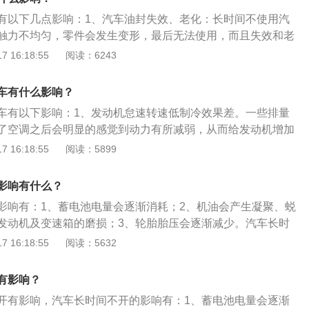
对机件造成腐蚀。车辆停驶时间越长，变质越严重。当发动机
洼的地方，以及排水设施不完善的地下停车场，有条件最好选
与活塞间会形成干摩擦或半干摩擦，加速零件的磨损，而且启
有以下几点影响：1、汽车油封失效、老化：长时间不使用汽
。一般情况下，尽量每周启动一次车辆，每次驾驶10公里以
造成启动困难。
触力不均匀，零件会发生变形，最后无法使用，而且失效和老
老化最好的办法。
致车辆漏油。2、汽车里的机油或者其他的油液发生变质：车
 16:18:55
阅读：6243
够长时间在里面保存，它们之间会融合或变质。3、刹车系统
处于刹车的状态，久而久之就会让刹车片和刹车盘连接在一
车有什么影响？
失灵。
车有以下影响：1、发动机怠速转速低制冷效果差。一些排量
了空调之后会明显的感觉到动力有所减弱，从而给发动机增加
荷越大动力越弱。2、发动机怠速使用空调容易引起燃油燃烧
 16:18:55
阅读：5899
废气。3、人在密闭的空间内长时间怠速使用空调容易引起中
系统一旦出现问题就会导致水温过高，从而损坏发动机，混合
影响有什么？
有燃烧不完全的汽油而造成积碳。
影响有：1、蓄电池电量会逐渐消耗；2、机油会产生凝聚、蜕
发动机及变速箱的磨损；3、轮胎胎压会逐渐减少。汽车长时
是：1、定期发动车辆，防止发动机出现故障；2、提前对车辆
 16:18:55
阅读：5632
清理；3、将车辆盖上车衣停到车库里或者停在避免阳光暴晒
止车漆受到损伤或者车辆油液侧漏；4、定期对汽车蓄电池进
有影响？
止蓄电池亏电。
开有影响，汽车长时间不开的影响有：1、蓄电池电量会逐渐