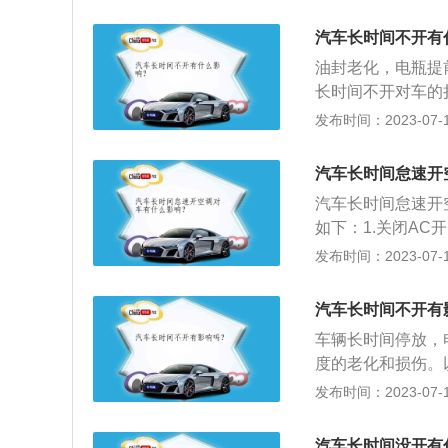
国内研究表明，E
排量下降16.2％
汽车长时间不开有
成熟：当在汽油中
油封老化，电瓶提
直接使用乙醇汽油
长时间不开对车的
四周的接触受力不
发布时间：2023-07-17
其变量就越不易恢
前报废：车辆的电
汽车长时间怠速开
到危害，有可能1
汽车长时间怠速开
电的情况。尤其严
如下：1.关闭A
电池再充电的效果
最大档位，同时启
发布时间：2023-07-17
量由4个轮胎接触
外界环境温差，避
时间越长，变形部
菌。2.保持空调
均匀，造成轮胎不
汽车长时间不开有
影响很大，需要在
轮胎的磨损，还可
车辆长时间停放，
避免发霉。3.风
开，机油就会出现
度的老化和损伤。
容易滋生污垢或浮
问题，从而影响发
却液等“五油三水
发布时间：2023-07-17
是有毒风。因此要
液等都会出现问题
化严重的情况必须
驶，机油氧化的现
以防止灰尘的堆积
汽车长时间没开有