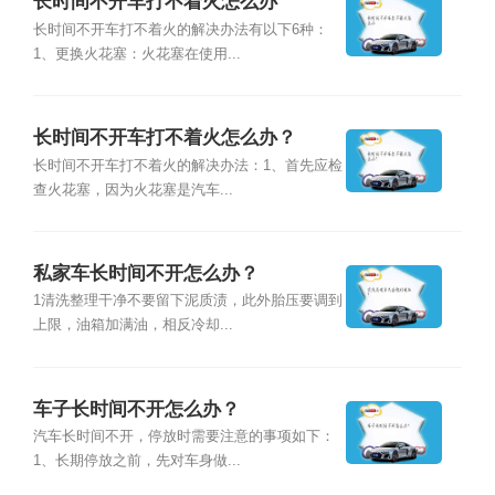
长时间不开车打不着火怎么办
长时间不开车打不着火的解决办法有以下6种：
1、更换火花塞：火花塞在使用...
长时间不开车打不着火怎么办？
长时间不开车打不着火的解决办法：1、首先应检
查火花塞，因为火花塞是汽车...
私家车长时间不开怎么办？
1清洗整理干净不要留下泥质渍，此外胎压要调到
上限，油箱加满油，相反冷却...
车子长时间不开怎么办？
汽车长时间不开，停放时需要注意的事项如下：
1、长期停放之前，先对车身做...