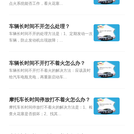
点火系统能否工作，看火花塞...
车辆长时间不开怎么处理？
车辆长时间不开的处理方法是：1、定期发动一次
车辆，防止发动机出现故障；...
车辆长时间不开打不着火怎么办？
车辆长时间不开打不着火的解决方法：应该及时
给汽车电瓶充电，再重新启动车...
摩托车长时间停放打不着火怎么办？
摩托车长时间停放打不着火的解决方法是：1、检
查火花塞是否损坏；2、找其...