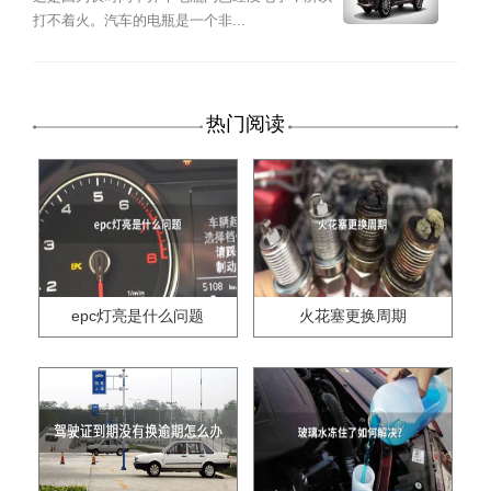
打不着火。汽车的电瓶是一个非...
热门阅读
epc灯亮是什么问题
火花塞更换周期