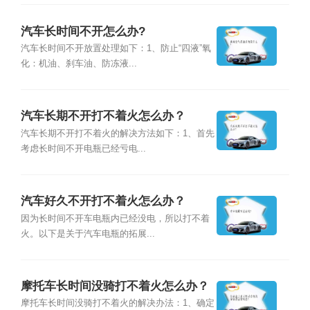
汽车长时间不开怎么办?
汽车长时间不开放置处理如下：1、防止“四液”氧
化：机油、刹车油、防冻液...
汽车长期不开打不着火怎么办？
汽车长期不开打不着火的解决方法如下：1、首先
考虑长时间不开电瓶已经亏电...
汽车好久不开打不着火怎么办？
因为长时间不开车电瓶内已经没电，所以打不着
火。以下是关于汽车电瓶的拓展...
摩托车长时间没骑打不着火怎么办？
摩托车长时间没骑打不着火的解决办法：1、确定