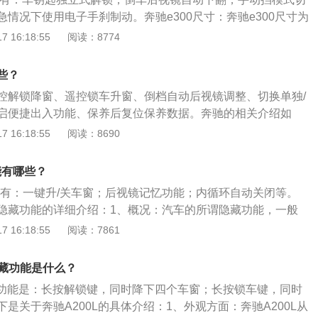
打开电池仓，取出旧电池，插入新电池，以相反的顺序重新安
情况下使用电子手刹制动。奔驰e300尺寸：奔驰e300尺寸为
池的过程中，保持双手干燥，否则很容易导致内部组件生锈。
度1855mm、高度1464mm，轴距是3014mm，是长轴距车型，
 16:18:55
阅读：8774
长了140mm，空间十分充足，提升了整车的乘坐舒适性。奔驰
饰设计用的是深灰色的颜色，搭配褐色座椅，看起来年轻又高级，
些？
屏幕，中间部分为音响控制按钮，下边弗恩是空调控制按钮。
控解锁降窗、遥控锁车升窗、倒档自动后视镜调整、切换单独/
启便捷出入功能、保养后复位保养数据。奔驰的相关介绍如
驰汽车公司是世界上资格最老的厂家，以生产高质量、高性能
 16:18:55
阅读：8690
世，也是世界十大汽车公司之一。奔驰销量：德国按销售额排
，按销售量则位居第二，它创立于1926年，创建人被世人誉
能有哪些？
卡尔·本茨和戈特利布·戴姆勒，奔驰被认为是世界上最成功的高档
功能有：一键升/关车窗；后视镜记忆功能；内循环自动关闭等。
隐藏功能的详细介绍：1、概况：汽车的所谓隐藏功能，一般
型在国内销售时减去了一些原有的功能。但在其行车电脑的按
 16:18:55
阅读：7861
的功能显示。2、内容：汽车的隐藏功能主要包括车钥匙独立
翻、倒车后视镜自动下翻、安全带位置高低可调、电子手刹制
隐藏功能是什么？
急逃生舱、余温控制、便捷模式等。
隐藏功能是：长按解锁键，同时降下四个车窗；长按锁车键，同时
是关于奔驰A200L的具体介绍：1、外观方面：奔驰A200L从