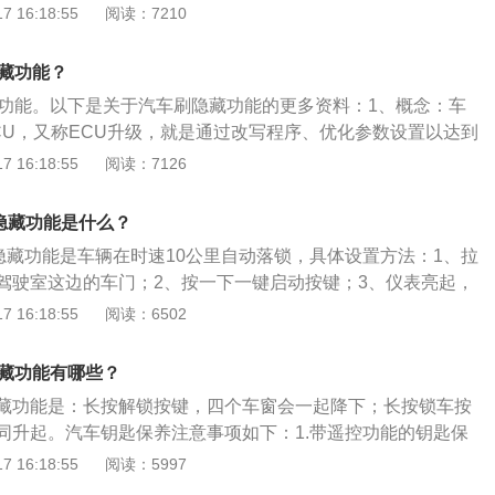
美继承了奔驰一贯的优雅流畅曲线，造型优美且有韧性。腰线
 16:18:55
阅读：7210
二处，车窗周围采用镀铬条包裹，质感不俗，从侧面看，如同
舒展性好，动感强烈。2、配置方面：奔驰A200L在配置方面表
隐藏功能？
这辆车上的全景天窗、全景影像、无钥匙进入都一应俱全，其
藏功能。以下是关于汽车刷隐藏功能的更多资料：1、概念：车
顶行李架、大灯自动开闭。
CU，又称ECU升级，就是通过改写程序、优化参数设置以达到
升扭矩或降低油耗的效果。2、有可能造成的影响：最主要的
 16:18:55
阅读：7126
保修。即便汽车在质保期内，4S店也不保修。刷汽车隐藏功能就
脑（ECU），刷过行车电脑的车很可能造成保值率过低，老化
0l隐藏功能是什么？
是为提升动力而刷行车电脑，不但会增加油耗，而且还会缩短
60l隐藏功能是车辆在时速10公里自动落锁，具体设置方法：1、拉
驾驶室这边的车门；2、按一下一键启动按键；3、仪表亮起，
按住主驾驶门上锁车键持续5秒钟以上就可以。奔驰c260l是
 16:18:55
阅读：6502
型车，以2020款c260l运动版为例，其长宽高分别为4784m
457mm，轴距为2920mm，车身采用4门5座三厢结构，油箱容
隐藏功能有哪些？
2020款c260l运动版搭载1.5l直列四缸涡轮增压发动机，最大
隐藏功能是：长按解锁按键，四个车窗会一起降下；长按锁车按
大扭矩280nm，匹配9速手自一体变速箱。
同升起。汽车钥匙保养注意事项如下：1.带遥控功能的钥匙保
防水、防潮。2.不要在远离汽车的地方频繁按遥控钥匙的按
 16:18:55
阅读：5997
钥匙需要重新配对。3.奔驰GLB是一款紧凑型车，车身类型为5