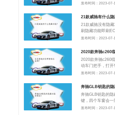
外观整体上看，完
发布时间：2023-07-17
位于车侧的三分之
一个修长的猎豹，
21款威驰有什么
现的还是很不错，
21款威驰没有隐
他外观配置还有车
刷隐藏功能即刷E
增加输出马力、提
发布时间：2023-07-17
影响就是4S店不
是刷汽车的行车电
2020款奔驰c26
过快等情况。如果
2020款奔驰c2
发动机寿命。
动车门把手，打开
车辆电源接通；4、
发布时间：2023-07-17
北京奔驰旗下一款中
m、1810mm、1
奔驰GLB钥匙的
积66l。动力方面，
奔驰GLB钥匙的
功率135kw，最
键，四个车窗会一
存和使用时要注意
发布时间：2023-07-17
键，以免导致遥控