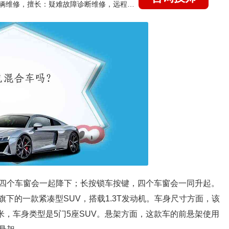
国家认证的汽车维修技师，15年德美日等各系车辆维修，擅长：疑难故障诊断维修，远程维修技术指导
，四个车窗会一起降下；长按锁车按键，四个车窗会一同升起。
驰旗下的一款紧凑型SUV，搭载1.3T发动机。车身尺寸方面，该
7毫米，车身类型是5门5座SUV。悬架方面，这款车的前悬架使用