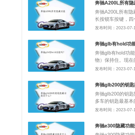
奔驰A200L所有
奔驰A200L所有
长按锁车按键，四
奔驰一贯的优雅流
发布时间：2023-07-17
窗周围采用镀铬条
好，动感强烈，车
奔驰glb有hold
级2022款改款A
奔驰glb有hol
MM、1796MM、
物）保持住。现在
马力为163马力，
下的一项子功能，
发布时间：2023-07-17
发动机匹配的是7
时，即使松开刹车
悬架使用的是扭力
到红灯路段时，车
奔驰glb200的
激活，然后就可以
奔驰glb200的
驶的时候只需要深
多车的钥匙最基本
以降下主副行驶车
发布时间：2023-07-17
窗和天窗。奔驰G
箱和解锁。奔驰gl
奔驰e300隐藏功
钥匙，按下按键背
奔驰e300隐藏