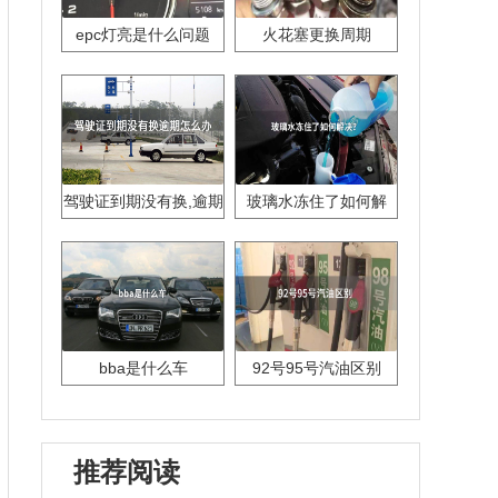
epc灯亮是什么问题
火花塞更换周期
驾驶证到期没有换,逾期
玻璃水冻住了如何解
怎么办??
决？
bba是什么车
92号95号汽油区别
推荐阅读