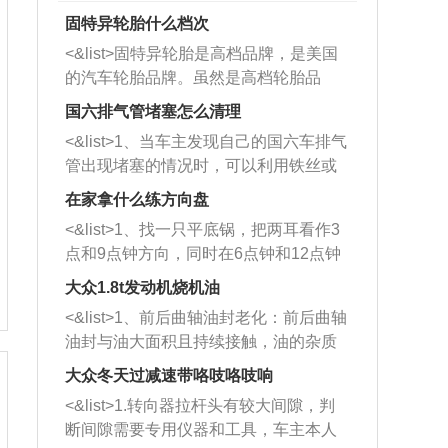
固特异轮胎什么档次
<&list>固特异轮胎是高档品牌，是美国
的汽车轮胎品牌。虽然是高档轮胎品
牌，但是中高低端的轮胎都有生产，这
国六排气管堵塞怎么清理
也是为了更好的开拓市场。
<&list>1、当车主发现自己的国六车排气
管出现堵塞的情况时，可以利用铁丝或
者是细棍，直接将杂物给取出来，如果
在家拿什么练方向盘
堵塞情况比较严重，也可以采取应急措
<&list>1、找一只平底锅，把两耳看作3
施。 <&list>2、直接利用木棍将所有的
点和9点钟方向，同时在6点钟和12点钟
杂物推到排气管里面的位置处，然后将
方向做一个标记。 <&list>2、双手握住
三元催化器拆解开，就可以将堵塞的东
大众1.8t发动机烧机油
平底锅两耳，然后往左打半圈、一圈、
西取出来。但如果是因为积碳过多引起
<&list>1、前后曲轴油封老化：前后曲轴
一圈半的练习，往右同样也要打相同的
的堵塞，就需要将三元催化器泡在草酸
油封与油大面积且持续接触，油的杂质
圈数。 <&list>3、最后强调要反复练
中进行清洗。 <&list>3、也可以利用清
和发动机内持续温度变化使其密封效果
习，这样就可以形成肌肉记忆，在真实
大众冬天过减速带咯吱咯吱响
洗剂对堵塞的情况得到解决，将清洗剂
逐渐减弱，导致渗油或漏油。<&list>2、
驾驶车辆时，不需要记忆也能打好方
放在燃油箱中，与燃油混合后，车辆启
<&list>1.转向器拉杆头有较大间隙，判
活塞间隙过大：积碳会使活塞环与缸体
向。
动时，就可以和汽油一起进入到燃烧
断间隙需要专用仪器和工具，车主本人
的间隙扩大，导致机油流入燃烧室中，