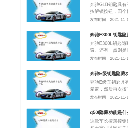
奔驰GLB钥匙具
想。
按解锁按钮，四个
不合适或不兼容的
发布时间：2021-11-10
下，轻轻按下钥匙
按钮，然后取下后
奔驰E300L钥匙
电池。插入新电池
奔驰E300L钥
按键锁定按钮之类
窗。还有一点则是
果在更换过程中无
匙上还有后备箱开
发布时间：2021-11-10
能在操作范围之外
代奔驰E级的轴距加
电池的过程中，保
m的轴距，已经超
奔驰E级钥匙隐藏
外形上，线条流畅
奔驰E级车钥匙具
十分考究，注重细
箱盖，然后再次按
大型AM-TFT屏
驾驶员应同时按住
发布时间：2021-11-10
带来舒适的用户体
次，并且修改成功
外部忽然一阵污染
q50l隐藏功能是什
闭所有车窗，若车
这款车长按遥控钥
奔驰的一键内循环
和天窗可以同时关