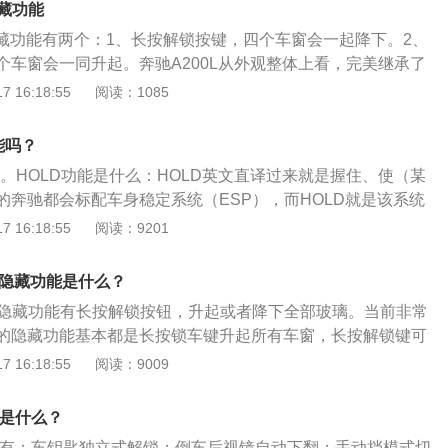
隐藏功能
隐藏功能有两个：1、长按解锁按键，四个车窗会一起降下。2、
个车窗会一同升起。奔驰A200L从外观整体上看，完美继承了
畅曲线，造型优美且有韧性，腰线位于车侧的三分之二处，车
 16:18:55
阅读：1085
包裹，质感不俗，从侧面看，如同一个修长的猎豹，舒展性
上的全景天窗、全景影像、无钥匙进入都一应俱全。以奔驰A
功能吗？
200L运动轿车动感型为例，这款车的车身尺寸长宽高分别为4622
d功能。HOLD功能是什么：HOLD英文直译过来就是握住、使（某
1459MM，轴距为2789MM，搭载1.3T涡轮增压发动机，其最大
的奔驰都会标配车身稳定系统（ESP），而HOLD就是该系统
最大功率为120KW，最大扭矩为250牛米，传动方面，与这款
名叫保持功能。当该功能启用后，变速箱处在D、N、R档位
 16:18:55
阅读：9201
挡湿式双离合变速箱，前悬架使用的是麦弗逊式独立悬架，后
踏板车辆仍会保持制动状态。奔驰HOLD功能技巧：当前方遇
梁式非独立悬架。（数据来源有驾官网）
辆停稳时，只需要快速用力地深踩下刹车，此时HOLD功能被
钥匙隐藏功能是什么？
释放双脚和双手，车辆也不会发生任何的偏移，当车辆需要行
钥匙隐藏功能有长按解锁按钮，升起或者降下全部玻璃。当前非常
踩下刹车或者轻点下油门，即可解除HOLD功能。
的隐藏功能基本都是长按锁车键升起所有车窗，长按解锁键可
窗或全部车窗，配备天窗的车型还支持长按锁车键关闭所有车
 16:18:55
阅读：9009
LB钥匙的基本按钮：具有三个按钮，用于锁定汽车，打开行李
b200的钥匙更换电池：轻轻按下钥匙背面的小开关以卸下机械
能是什么？
面的按键后盖打开按钮，然后取下后盖，旧电池在钥匙的左
功能有：车钥匙独立式解锁；倒车后视镜自动下翻；手动挡模式切