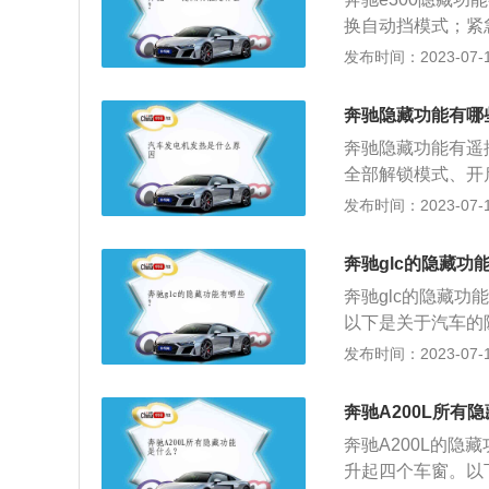
侧，轻轻推动即可
换自动挡模式；紧急
装按键，在更换电
长度5012mm、宽
发布时间：2023-07-17
比原型车辆轴距增
e300内饰：内
奔驰隐藏功能有哪
中控镶嵌的大大的
奔驰隐藏功能有遥
全部解锁模式、开
下：奔驰名声：奔
发布时间：2023-07-17
的豪华汽车闻名于
为第一大汽车公司
奔驰glc的隐藏功
为“汽车之父”的
奔驰glc的隐藏
汽车品牌之一。
以下是关于汽车的
是指合资的引进车
发布时间：2023-07-17
键上还保留着原有
式解锁、遮阳板侧
奔驰A200L所有
动、行李厢变身紧
奔驰A200L的
升起四个车窗。以下