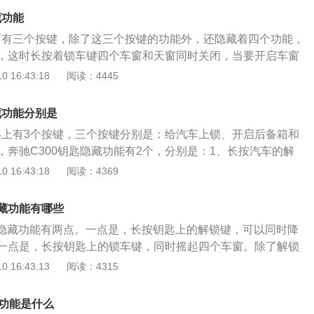
尺寸长宽高分别为4638毫米、1834毫米、1687毫米，轴距是2
藏功能
表面有三个按键，除了这三个按键的功能外，还隐藏着四个功能，
，这时长按着锁车键四个车窗和天窗同时关闭，当要开启车窗
解锁键四个车窗和天窗同时开启，当钥匙没电时把钥匙背面拆
 16:43:18
阅读：4445
开启车门，把钥匙放杯架启动车辆，同时按锁车和解锁只开启
c260的这些隐藏功能在日常生活中使用是最方便使用的，这钥
藏功能分别是
能是非常安全的，当我们一个人驾驶车辆的时候可以长按解锁
钥匙上有3个按键，三个按键分别是：给汽车上锁、开启后备箱和
它三个车门是锁着的，只有主驾驶的车门是开启的，大幅度的
，奔驰C300钥匙隐藏功能有2个，分别是：1、长按汽车的解
，当钥匙没电，启动车辆只需将钥匙放到杯架那位位置标有钥
汽车的4个车窗全部都降下去；2、长按锁车按键；就可以把汽
 16:43:18
阅读：4369
以启动车辆了。
都升起来。那么，如果车主自行更换了奔驰C300的钥匙，那么
：1、更换的电池必须是统一规格的，这里的统一规格包括：
隐藏功能有哪些
电池的尺寸和电池的规格都必须是一模一样的；2、如果在更
匙的隐藏功能有两点。一点是，长按钥匙上的解锁键，可以同时降
无法解决的问题，那么及时打电话给4s店寻求帮助，不要自己
一点是，长按钥匙上的锁车键，同时摇起四个车窗。除了解锁
些磁场很强的环境里面，因为电池常常和磁场接触的话，很容
上还有后备箱开启键。奔驰是德国豪华汽车品牌，奔驰于1886
 16:43:13
阅读：4315
。4、拿电池的时候保持手部的干燥，因为如果手上的水分过
这一百多年来，能够经历风风雨雨而最终保存下来的根本原因
钥匙出现生锈甚至是短路的现象。
备、质量标准过硬、创新能力推陈出新。奔驰是比较知名的汽
藏功能是什么
G63AMG是奔驰g63的升级款，是多数越野爱好者终极梦