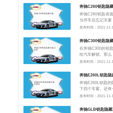
门5座SUV，车身
奔驰C260钥匙隐
829毫米。
奔驰C260钥匙
当停车后忘记关窗
通风的时候，长按
发布时间：2021-11-10
开，取出机械钥匙
主驾驶车门。奔驰
奔驰C300钥匙隐
匙的第四个隐藏功
在奔驰C300的
和开启键，这时其
给汽车解锁。那么
保证了我们的安全
锁按键，就可以把
发布时间：2021-11-10
匙标志的地方就可
车的4个车窗全部
需要注意的事项有
奔驰E260L钥匙
电池的额定电压、
奔驰E260L钥
换的过程当中出现
下四个车窗。还有
处理；3、少去那
键和锁车键，钥匙
发布时间：2021-11-10
易出现失效的结果
年被制造出来，在
多，就很可能导致
在于其技术水平完
奔驰GLB钥匙隐
车品牌，其中，奔驰