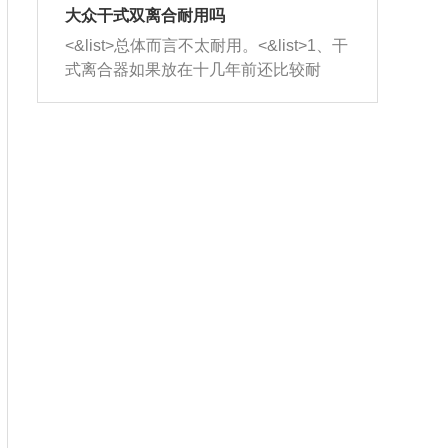
室，最后形成废气排出，就可以让三元
无法制作，需要将车辆送到修理厂或4s
造成烧机油。<&list>3、机油粘度。使用
大众干式双离合耐用吗
催化器得到清洗，排气管堵塞的情况就
店；<&list>2.车辆半轴套管防尘罩破
机油粘度过小的话，同样会有烧机油现
<&list>总体而言不太耐用。<&list>1、干
能够得到解决。
裂，破裂后会出现漏油现象，使半轴磨
象，机油粘度过小具有很好的流动性，
式离合器如果放在十几年前还比较耐
损严重，磨损的半轴容易损坏，产生异
容易窜入到气缸内，参与燃烧。<&list>
用，但是由于现在的汽车发动机动力输
响；<&list>3.稳定器的转向胶套和球头
4、机油量。机油量过多，机油压力过
出越来越高，使得干式离合器散热不足
老化，一般是使用时间过长造成的。解
大，会将部分机油压入气缸内，也会出
的缺陷也逐渐暴露出来。<&list>2、由于
决方法是更换新的质量好的转向橡胶套
现烧机油。<&list>5、机油滤清器堵塞：
干式双离合的工作环境暴露在空气中，
和球头。
会导致进气不畅，使进气压力下降，形
而离合器的散热也是通离合器罩上面的
成负压，使机油在负压的情况下吸入燃
几个小孔来进行散热。但是在行驶过程
烧室引起烧机油。<&list>6、正时齿轮或
中变速箱需要换挡，就不得不使得离合
链条磨损：正时齿轮或链条的磨损会引
器频繁工作。<&list>3、长时间的低速行
起气阀和曲轴的正时不同步。由于轮齿
驶以及过于频繁的启停，导致离合器的
或链条磨损产生的过量侧隙，使得发动
温度不断升高，而低速行驶时空气流动
机的调节无法实现：前一圈的正时和下
效率不高，无法将离合器中的热量有效
一圈可能就不一样。当气阀和活塞的运
的带走，导致离合器内部的温度不断升
动不同步时，会造成过大的机油消耗。
高，加速离合器的磨损。
解决方法：更换正时齿轮或链条。<&list
>7、内垫圈、进风口破裂：新的发动机
设计中，经常采用各种由金属和其他材