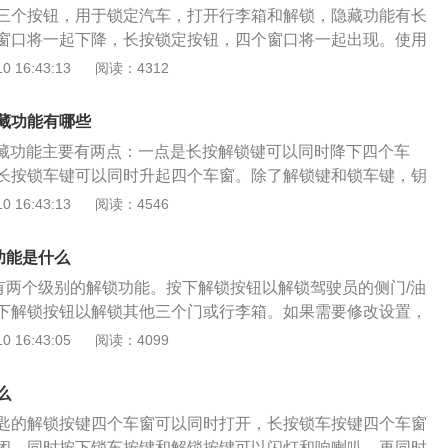
有三个按钮，用于锁定汽车，打开行李箱和解锁，隐藏功能有长
窗口将一起下降，长按锁定按钮，四个窗口将一起出现。使用
电池可能会损坏汽车钥匙。奔驰GLB的钥匙电池更换教程如
 16:43:13
阅读：4312
背面的小开关以卸下机械钥匙。按下按键背面的按键后盖打开
盖。旧电池在钥匙的左侧。轻轻推动即可打开电池仓。取出旧
隐藏功能有哪些
，确保“”极朝上。以相反的顺序重新安装按键。尝试查看诸如
匙隐藏功能主要有两点：一点是长按解锁键可以同时降下四个车
的功能有无正常工作。按照正确的步骤更换电池没有问题。如
长按锁车键可以同时升起四个车窗。除了解锁键和锁车键，钥
法解决问题，致电4s商店寻求帮助。为了避免密钥失败，尽可
启键。奔驰E300L是一款专为中国市场设计的专属座驾，新一
 16:43:13
阅读：4546
使用它。在磁场的1米之内，电池的磁化可能会失败。在更换
长14cm，在海外，车长4868mm的全新奔驰E级拥有2874m
持双手干燥，否则很容易导致内部组件生锈。
出上一代20mm，其加长的轴距是为了满足国内用户的需求。
功能是什么
简约，年轻时尚，富有运动气息，深受消费者喜爱。内饰上，
有两个级别的解锁功能。按下解锁按钮以解锁驾驶员的侧门/油
节，深灰色内饰搭配褐色座椅，很有质感。而收音机、7英寸
下解锁按钮以解锁其他三个门或行李箱。如果需要修改设置，
幕显示器、DVD播放器等，可以随时随地提供丰富的娱乐内容，
解锁按钮和锁定按钮约六秒钟，车钥匙上的红色指示灯闪烁两
 16:43:05
阅读：4099
验。
。如果需要将功能改回原来的功能，只需重复上述方法即可。
空气或者进入隧道，避免污染空气进入车内通常的做法就是关
么
窗、天窗全部都开着，逐项关闭是一个又费时又费力的过程。
匙的解锁按键四个车窗可以同时打开，长按锁车按键四个车窗
模式，可以一键式同步关闭和恢复上一次打开的功能。
闭。同时按下锁车按键和解锁按键可以闪灯和响喇叭，再同时