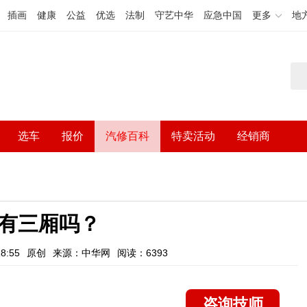
插画
健康
公益
优选
法制
守艺中华
应急中国
更多
地
选车
报价
汽修百科
特卖活动
经销商
lo有三厢吗？
8:55
原创
来源：中华网
阅读：6393
咨询技师