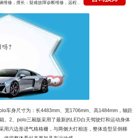
国家认证的汽车维修技师，15年德美日等各系车辆维修，擅长：疑难故障诊断维修，远程维修技术指导
lo车身尺寸为：长4483mm、宽1706mm、高1484mm，轴距
速箱。2、polo三厢版采用了最新的LED白天驾驶灯和运动身体
采用六边形进气格格栅，与两侧大灯相连，整体造型呈倒梯