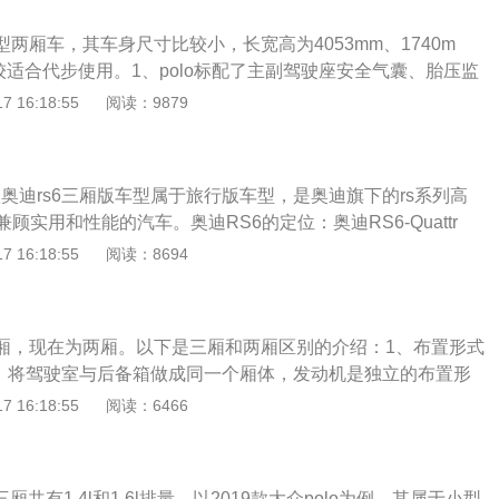
凑型两厢车，其车身尺寸比较小，长宽高为4053mm、1740m
比较适合代步使用。1、polo标配了主副驾驶座安全气囊、胎压监
控制系统、定速巡航系统、发动机启停技术、上坡辅助、电动
 16:18:55
阅读：9879
盘、车载蓝牙、前后电动车窗等配置。2、polo采用大众家族品
计，勾勒简洁线条，镶嵌在前脸上以几何梯形为基础的魅眼造
部异位差的灯具组合，充分表达大众不同的独特韵味，左右个
款奥迪rs6三厢版车型属于旅行版车型，是奥迪旗下的rs系列高
雾灯，力表整车的气质。
顾实用和性能的汽车。奥迪RS6的定位：奥迪RS6-Quattr
S6，是A6产品线中的最高性能版本，其定位高于奥迪S6。这
 16:18:55
阅读：8694
政级车，由奥迪旗下的Quattro-Gmbh股份有限公司开发并生
本车型：RS6有两个版本，其一为五门五座的旅行车"Avan
五座轿车Saloon-sedan。都是使用前置发动机纵置，并且不
为三厢，现在为两厢。以下是三厢和两厢区别的介绍：1、布置形式
用。传动装置以驱动桥的形式在发动机后部纵向安置。
厢：将驾驶室与后备箱做成同一个厢体，发动机是独立的布置形
：由驾驶室、后备箱和发动机舱三个封闭的厢组成。2、制动方式
 16:18:55
阅读：6466
：前盘后鼓（bosch8.0版本abs）的制动系统并不输给其它对
：驱动方式前驱，手刹方式前排座椅中间。
o三厢共有1.4l和1.6l排量。以2019款大众polo为例，其属于小型