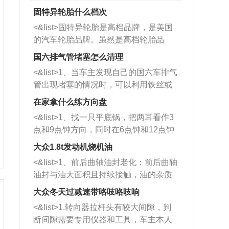
固特异轮胎什么档次
<&list>固特异轮胎是高档品牌，是美国
的汽车轮胎品牌。虽然是高档轮胎品
牌，但是中高低端的轮胎都有生产，这
国六排气管堵塞怎么清理
也是为了更好的开拓市场。
<&list>1、当车主发现自己的国六车排气
管出现堵塞的情况时，可以利用铁丝或
者是细棍，直接将杂物给取出来，如果
在家拿什么练方向盘
堵塞情况比较严重，也可以采取应急措
<&list>1、找一只平底锅，把两耳看作3
施。 <&list>2、直接利用木棍将所有的
点和9点钟方向，同时在6点钟和12点钟
杂物推到排气管里面的位置处，然后将
方向做一个标记。 <&list>2、双手握住
三元催化器拆解开，就可以将堵塞的东
大众1.8t发动机烧机油
平底锅两耳，然后往左打半圈、一圈、
西取出来。但如果是因为积碳过多引起
<&list>1、前后曲轴油封老化：前后曲轴
一圈半的练习，往右同样也要打相同的
的堵塞，就需要将三元催化器泡在草酸
油封与油大面积且持续接触，油的杂质
圈数。 <&list>3、最后强调要反复练
中进行清洗。 <&list>3、也可以利用清
和发动机内持续温度变化使其密封效果
习，这样就可以形成肌肉记忆，在真实
大众冬天过减速带咯吱咯吱响
洗剂对堵塞的情况得到解决，将清洗剂
逐渐减弱，导致渗油或漏油。<&list>2、
驾驶车辆时，不需要记忆也能打好方
放在燃油箱中，与燃油混合后，车辆启
<&list>1.转向器拉杆头有较大间隙，判
活塞间隙过大：积碳会使活塞环与缸体
向。
动时，就可以和汽油一起进入到燃烧
断间隙需要专用仪器和工具，车主本人
的间隙扩大，导致机油流入燃烧室中，