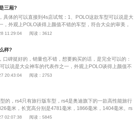
通过增加焊点的方法提升车身刚性，这样也就大幅减少了铆钉
还是三厢?
轻车重的效果。轻量化一体式车门构造以及更多高强度钢的使
，具体的可以直接到4s店试驾：1、POLO这款车型可以说是大
量化的目的。与前两代车型相比，新一代飞度的外观设计有了
一，外观上POLO谈得上颜值不错的车型，符合大众的审美，
应用了本田大力推广的家族式前格栅造型，使它和前辈们相
功的一点；2、套娃套得如此完美拉皮拉的没啥缺点，车头车
 11:29:04
阅读：3612
刚。动力部分，飞度在日本搭载的是地球梦科技系列的1.3L和
又不会太女性的感觉，所以不论男女老少都很容易的接受了他
动机，而国产的全新一代飞度只搭载了一台1.5L自然吸气发动
方面来说POLO给人简洁的感觉，一样属于家族式的内饰风格，
么样?
简单，各种操作按揭使用起来都很顺手，各按键的位置并不需
错的，口碑挺好的，销量也不错，想要购买的话，是完全可以的：
，很容易就可以上手。
型可以说是大众神车的代表作之一，外观上POLO谈得上颜值不
众的审美，这是大众品牌最成功的一点；2、套娃套得如此完
 20:43:04
阅读：2753
点，车头车尾看来小巧可爱，又不会太女性的感觉，所以不论
的接受了他的外观；3、内饰方面来说POLO给人简洁的感觉，
内饰风格，可以说虽简约而不简单，各种操作按揭使用起来都
车型的，rs4只有旅行版车型，rs4是奥迪旗下的一款高性能旅行
位置并不需要太长时间的适应，很容易就可以上手。
826毫米，长宽高分别是4781毫米，1866毫米，1404毫米。rs
双涡轮增压v6发动机。rs4的2.9升双涡轮增压v6发动机拥有450
 02:07:38
阅读：5845
最大扭矩，这款发动机的最大功率转速为5700到6700转每分
1900到5000转每分钟。这款发动机搭载了缸内直喷技术，并
缸体。与这款发动机匹配的是8at变速箱。使用8at变速箱可