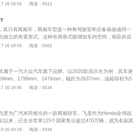
高1449mm，轴距为2564mm，油箱容积为42.5l。polo搭载了
 16:18:55
阅读：5612
动机，最大功率转速是每分钟6000rpm，最大扭矩转速是每分钟3
前悬挂采用的是麦弗逊式独立悬挂，后悬挂采用的是扭力梁式非独立
？
三厢，其只有两厢车，两厢车型是一种将驾驶室和后备箱做成同一
机独立的布置形式。这种布局形式能增加车内空间，相应的后
。大众polo是一款两厢掀背小型轿车，采用5门5座布局，其
 16:18:55
阅读：5582
责生产销售。在车身尺寸方面，大众polo的长宽高分别为39
m、1462mm，轴距为2470mm，其一直被视为经济型小型车可靠
性的标准。
其属于一汽大众汽车旗下品牌。以2020款高尔夫为例，其车身
9mm、1799mm、1476mm，轴距为2637mm，油箱容积为5
380l。2020款高尔夫前悬挂是麦弗逊式独立悬架，后悬挂是扭
 16:18:55
阅读：5534
其搭载了1.2l直系4缸涡轮增压发动机，最大马力是116ps，
，最大扭矩是200nm，与其匹配的是7挡双离合变速箱。
飞度为广汽本田推出的一款两厢轿车。飞度作为Honda全球战
出以来，已在全世界115个国家售出超过470万辆，成为名副其
场佼佼者。第三代飞度新车在车架上采用了全新的结构设计，
 16:43:18
阅读：4334
下两部分进行安装，而是分为内骨架和外板。将内骨架和外板