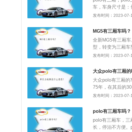
车，车身尺寸是：长4
容积为42.5l，整
发布时间：2023-07-17
架，后悬架是扭力
13ps，最大功率
MG5有三厢车吗？
全新MG5有三厢车
型，转变为三厢车型。
2、全新MG5采用
发布时间：2023-07-17
全新MG5搭载大尺
像、ACC自适应
大众polo有三厢
供1.5L和1.5T
大众polo有三厢的
轮增压发动机的最
75年，在其后的3
期位居德国经济性小
发布时间：2023-07-17
秋，Polo三代车
箱空间。新的60马
polo有三厢车吗？
了一款1.6升轻金
polo有三厢车
长，停泊不方便。p