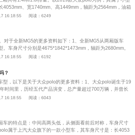
053mm、宽1740mm、高1449mm，轴距为2564mm，油箱
备质量为1145kg。2019款大众polo前悬架是麦弗逊式独立悬
 16:18:55
阅读：6249
梁式非独立悬架，其搭载了1.5l自然吸气发动机，最大马力是1
是83kw，最大扭矩是145nm，与其匹配的是5挡手动变速箱。
。对于全新MG5的更多资料如下：1、全新MG5从两厢版车
车身尺寸分别是4675*1842*1473mm，轴距为2680mm。
家族最新的“第三代家族设计”设计语言，造型时尚而动感。3、
 16:18:55
阅读：6192
寸悬浮中控屏、液晶仪表、斑马智行Venus系统、360°全景影
巡航、雅马哈音响系统等高端配置。4、动力方面，全新MG5提
的吗？
两种供选择。1.5L自然吸气发动机的最大马力为120匹，而1.5T涡
车型，以下是关于大众polo的更多资料：1、大众polo诞生于19
大马力则为173匹。
0年时间里，历经五代产品演变，总产量超过700万辆，并曾长
型车销量榜首，被称为德国大众的“神奇小子”。2、1995年
 16:18:55
阅读：6043
系增添了新成员——三厢Polo，仅仅是出于实用目的增加了行李
力的1.4升轻金属发动机替代了曾经的1.3发动机。同时还推出
属发动机，功率为100马力。
，三厢车的特点是：中间高两头低，从侧面看前后对称，车身尺寸
olo属于上汽大众旗下的一款小型车，其车身尺寸是：长4053