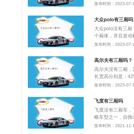
mm、宽1740mm、
发布时间：2023-07-17
1.5l自然吸气发
900rpm，其
大众polo有三厢吗
悬挂。
大众polo没有
个厢体，并且发动
备箱空间就有所减少
发布时间：2023-07-17
在国内由上汽大众负
70mm、1682m
高尔夫有三厢吗？
性、舒适性和安全
高尔夫没有三厢，
长宽高分别是：425
0l，行李箱容积为
发布时间：2023-07-17
力梁式非独立悬架，
最大功率是85kw
飞度有三厢吗
飞度没有三厢车，
略车型之一，自推
实的全球小型车市
发布时间：2021-11-10
不再将车体分为上