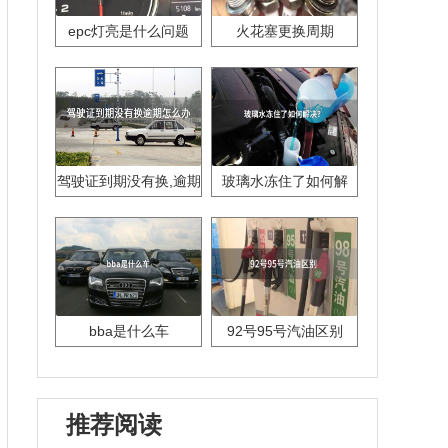
epc灯亮是什么问题
火花塞更换周期
驾驶证到期没有换,逾期
玻璃水冻住了如何解
怎么办??
决？
bba是什么车
92号95号汽油区别
推荐阅读