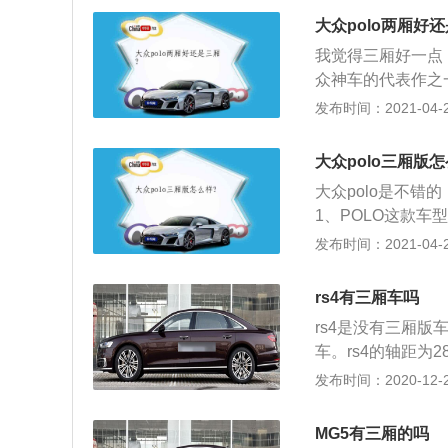
进行连接时，可以
大众polo两厢好
的使用量，达到减
我觉得三厢好一点
用进一步达到了轻
众神车的代表作之
很大的突破。由于
这是大众品牌最成
发布时间：2021-04-28
比，看起来更加阳
尾看来小巧可爱，
1.5L自然吸气发
的外观；3、内饰
机。
大众polo三厢版怎
可以说虽简约而不
大众polo是不
要太长时间的适应
1、POLO这款车
错的车型，符合大
发布时间：2021-04-27
美拉皮拉的没啥缺
男女老少都很容易
rs4有三厢车吗
一样属于家族式的
rs4是没有三厢版
很顺手，各按键的
车。rs4的轴距为2
4使用了一款2.9升
发布时间：2020-12-27
马力和600牛米的
钟，最大扭矩转速为
MG5有三厢的吗
且使用了铝合金缸盖