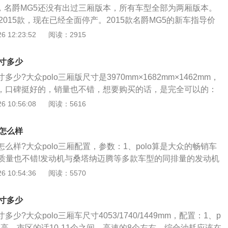
月，名爵MG5还没有出过三厢版本，所有车型全部为两厢版本。
平顺性和燃油经济性。rs4的前悬架使用了五连杆独立悬架，后
2015款，现在已经全面停产。2015款名爵MG5的新车指导价
杆独立悬架。前后都使用五连杆悬架可以提高汽车的操控性。
.07万元，二手价格在3.50万元-5.60万元之间。关于名爵MG5：在
 12:23:52
阅读：2915
连杆悬架会导致成本升高。rs4搭载了全时四驱系统，并且使用
5款名爵MG5的长宽高为4363*1800*1492mm。在动力方面，
。搭载全时四驱系统的汽车每时每刻四个车轮都是有动力的，
5采用了1.5升自然吸气的发动机和1.5升的涡轮增压发动机。其
提高车轮的机械抓地力，机械抓地力提高了，汽车的操控性和
尺寸多少
气版本的最大马力为109匹，最大功率为80kw，最大扭矩为135
以提高的。全时四驱系统也可以提高汽车的直线加速性能。
多少?大众polo三厢版尺寸是3970mm×1682mm×1462mm，
轮增压版本的最大马力为129N·m，最大功率为95kw，最大扭矩为
错的，口碑挺好的，销量也不错，想要购买的话，是完全可以的：
耗方面，根据工信部综合油耗所示，1.5升自然吸气版本的名爵MG
型可以说是大众神车的代表作之一，外观上POLO谈得上颜值不
 10:56:08
阅读：5616
L/100km，1.5升涡轮增压版本的名爵MG5的综合油耗为7.8L/1
众的审美，这是大众品牌最成功的一点;2、套娃套得如此完美
方面，2015款名爵MG5有5挡手动、4挡自动和6挡手自一体可以
，车头车尾看来小巧可爱，又不会太女性的感觉，所以不论男
方面，2015款名爵MG5的前悬架为麦弗逊式独立悬架，后悬架
置怎么样
接受了他的外观;3、内饰方面来说POLO给人简洁的感觉，一
独立悬架。
置怎么样?大众polo三厢配置，参数：1、polo算是大众的畅销车
饰风格，可以说虽简约而不简单，各种操作按揭使用起来都很
质量也不错!发动机与桑塔纳迈腾等多款车型的同排量的发动机
置并不需要太长时间的适应，很容易就可以上手。
用足够，但是缺点就是后排空间略小，坐人显得很窄。优点：灵
 10:54:36
阅读：5570
车方便;3、从早期的“四眼仔”到后来外观改变后的新造型，不得
车虽然减配(当年从盘刹减配为鼓刹，被骂了很久)，但外观却是越
尺寸多少
其他车型保持高度的家族化前脸风格的一致性。
多少?大众polo三厢车尺寸4053/1740/1449mm，配置：1、p
偏高，市区的话10-11个之间，高速的8个左右，综合油耗应该在