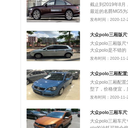
截止到2019年8
以提高汽车的换挡
最近的名爵MG5为
悬架也使用了五连
为9.97万元-14
发布时间：2020-12-26
但是前后都使用五
车身尺寸方面，201
了托森中央差速器
2015款名爵MG
全时四驱系统可以
大众polo三厢版
中，1.5升自然吸
行驶稳定性也是可
大众polo三厢版尺寸
N·m。1.5升涡
大众polo是不
210N·m。在油
1、POLO这款车
发布时间：2020-11-26
5的综合油耗为6.6
错的车型，符合大
00km。在变速箱
拉皮拉的没啥缺点
选择。在悬架类型
大众polo三厢配
女老少都很容易的
为H型扭力梁式非
大众polo三厢配
样属于家族式的内
型了，价格便宜，
顺手，各按键的位
都是一样;2、家
发布时间：2020-11-26
活，动力足够，停
不说POLO的刹
大众polo三厢车
来越帅气，与大众
大众polo三厢车尺寸
olo的油耗可能会