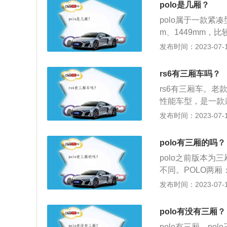
polo是几厢？
polo属于一款紧
m、1449mm，
测系统、车身稳定
发布时间：2023-07-17
天窗、多功能方向
牌独有的U型脸设
rs6有三厢车吗？
型头灯组，和其内
rs6有三厢车。老
性化炫眼高穿透性
性能车型，是一款兼
o，通常称呼其为R
发布时间：2023-07-17
是一个重视运动的行
产。奥迪RS6的版
polo有三厢的吗？
t"版，以及一个四门
polo之前版本
与任何其他车辆共
不同。POLO两
式；POLO三厢
发布时间：2023-07-17
不同。POLO两厢
手；POLO三厢
polo有没有三厢？
polo有三厢，pol