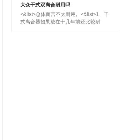
室，最后形成废气排出，就可以让三元
无法制作，需要将车辆送到修理厂或4s
造成烧机油。<&list>3、机油粘度。使用
大众干式双离合耐用吗
催化器得到清洗，排气管堵塞的情况就
店；<&list>2.车辆半轴套管防尘罩破
机油粘度过小的话，同样会有烧机油现
<&list>总体而言不太耐用。<&list>1、干
能够得到解决。
裂，破裂后会出现漏油现象，使半轴磨
象，机油粘度过小具有很好的流动性，
式离合器如果放在十几年前还比较耐
损严重，磨损的半轴容易损坏，产生异
容易窜入到气缸内，参与燃烧。<&list>
用，但是由于现在的汽车发动机动力输
响；<&list>3.稳定器的转向胶套和球头
4、机油量。机油量过多，机油压力过
出越来越高，使得干式离合器散热不足
老化，一般是使用时间过长造成的。解
大，会将部分机油压入气缸内，也会出
的缺陷也逐渐暴露出来。<&list>2、由于
决方法是更换新的质量好的转向橡胶套
现烧机油。<&list>5、机油滤清器堵塞：
干式双离合的工作环境暴露在空气中，
和球头。
会导致进气不畅，使进气压力下降，形
而离合器的散热也是通离合器罩上面的
成负压，使机油在负压的情况下吸入燃
几个小孔来进行散热。但是在行驶过程
烧室引起烧机油。<&list>6、正时齿轮或
中变速箱需要换挡，就不得不使得离合
链条磨损：正时齿轮或链条的磨损会引
器频繁工作。<&list>3、长时间的低速行
起气阀和曲轴的正时不同步。由于轮齿
驶以及过于频繁的启停，导致离合器的
或链条磨损产生的过量侧隙，使得发动
温度不断升高，而低速行驶时空气流动
机的调节无法实现：前一圈的正时和下
效率不高，无法将离合器中的热量有效
一圈可能就不一样。当气阀和活塞的运
的带走，导致离合器内部的温度不断升
动不同步时，会造成过大的机油消耗。
高，加速离合器的磨损。
解决方法：更换正时齿轮或链条。<&list
>7、内垫圈、进风口破裂：新的发动机
设计中，经常采用各种由金属和其他材