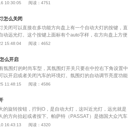
内空气的温度和湿度，可以使汽车获得具有一定温度和湿度的
 10:30:05
阅读：4751
员。汽车的空调系统可以通过汽车的控制面板来调节，汽车的
空调的开关按钮，汽车制冷制热模式按钮，汽车温度调控按
灯怎么关闭
的按钮调控，实现最佳的温度。在汽车长时间使用内循环模式
灯关闭可以直接在多功能方向盘上有一个自动大灯的按键，直
换为外循环，将车内的二氧化碳等排出车内，净化车内空气。
自动远光灯。这个按键上面标有个auto字样，在方向盘上方便
斯在设计上很符合人性化，在前大灯设计上安装了感光控制系
 15:48:04
阅读：4652
光线感应式前大灯，这个系统的设计可以让车主在驾驶车辆的
灯光。这个系统是当车辆行驶在道路上，光线变暗到一定程
灯怎么开启
灯会自动亮起，而光线变亮时会自动熄灭。这种设计在下雨朦
款有氛围灯的时尚车型，其氛围灯开关只要在中控右下角设置中
道时特别实用，不用车主再手动控制。它主要是通过感光器实
可以开启或者关闭汽车的环境灯。氛围灯的自动调节亮度功能
统的功能。在供电线路中有一个光敏电阻，来感应光线后自动
火开关装置或者启动发动机的动力装置后，被随之开启，可以
 11:48:15
阅读：4586
启关闭灯光的功能。现在科技越来越成熟，很多科技都运用到
况；如果不使用此功能，驾驶员按压导航上的按钮，也可对亮
驶员在行车过程中的操作，提高行车安全。
。而车内氛围灯，就是一种起到装饰作用的照明灯，通常有红
开
颜色的光束，它能使得汽车车厢在夜晚时显得更加绚丽时尚，
大的旋转按钮，拧到O，是自动大灯，这叫近光灯，远光就是
氛更加浓烈，营造出室内特殊的情调。而雷克萨斯UX车型实际
人的方向抬起或者按下。帕萨特（PASSAT）是德国大众汽车
SUV，但这款汽车拥有的外观瑕疵意外地十分少，除此之外它
型轿车。在大众汽车谱系中划为B级车。帕萨特自1973年诞
 16:43:13
阅读：4320
同风格的装扮效果。
众帕萨特轿车以其高标准的安全、经典的设计、顶级的造车质量