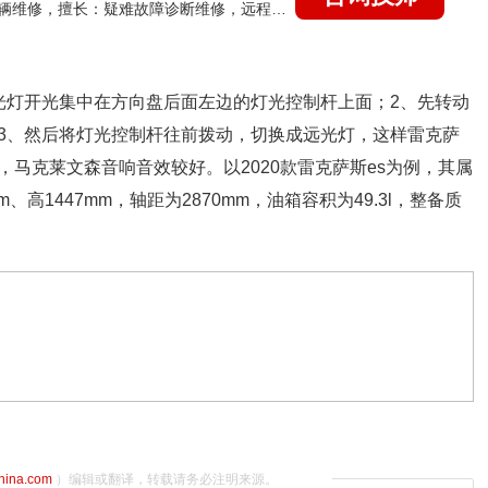
国家认证的汽车维修技师，15年德美日等各系车辆维修，擅长：疑难故障诊断维修，远程维修技术指导
光灯开光集中在方向盘后面左边的灯光控制杆上面；2、先转动
3、然后将灯光控制杆往前拨动，切换成远光灯，这样雷克萨
马克莱文森音响音效较好。以2020款雷克萨斯es为例，其属
、高1447mm，轴距为2870mm，油箱容积为49.3l，整备质
china.com
）编辑或翻译，转载请务必注明来源。