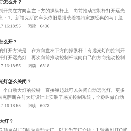
灯怎么开？
较简单，操作比较方便，是国际上流行的现代化汽车空调系
制开关在方向盘左下方的操纵杆上，向前推动控制杆打开远光
息：1、新福克斯的车头依旧是搭载着福特家族经典的马丁脸
着很高的辨识度，隔着很远就可以看出它是福特旗下的一款车
 16:18:55
阅读：6436
大灯与中网没有连接在一起，看上去很犀利，下方的小雾灯造
是四边形的设计。2、福克斯2020款集成了ACC全速智能自
怎么开？
智能领航辅助系统、APA2一键泊车辅助系统、AEB智能感应
的打开方法是：在方向盘左下方的操纵杆上有远光灯的控制开
人识别功能)、FCW防碰撞预警等10项驾驶辅助功能。
杆打开远光灯，再次向前推动控制杆或向自己的方向拖动控制
福克斯是一款紧凑型车，长宽高分别是4647mm、1810m
 16:18:55
阅读：6318
轴距为2705mm。福克斯搭载的是1.5l自然吸气发动机，最大功率
扭矩为153牛米，前悬架采用麦弗逊式独立悬架，后悬架采用扭
光灯怎么关闭？
。
一个自动大灯的按键，直接弹起就可以关闭自动远光灯。更多
.雷克萨斯在前大灯设计上安装了感光控制系统，全称叫做自动
，这个系统的设计可以让车主在驾驶车辆的时候更加方便操控
 16:18:55
阅读：6073
统是当车辆行驶在道路上，光线变暗到一定程度，就会触发前大
光线变亮时会自动熄灭。这种设计在下雨朦胧天气，还有过隧
开大灯？
用车主再手动控制。3.它主要是通过感光器实现自动开启灯光
关转至AUTO即为自动大灯，以下为车灯介绍：1.转离AUTO就