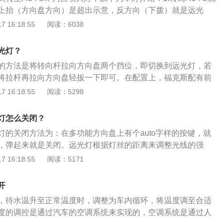
电线路中有一个光敏电阻，来感应光线后自动接通电路。达到
上抬（方向盘方向）是超出示意，反方向（下拨）就是远光
能。现在科技越来越成熟，很多科技都运用到汽车当中，减少
近光灯。2.近光灯就是为了近距离照明，设计要求就是照射范
 16:18:55
阅读：6038
中的操作，提高行车安全。
照射距离短，聚光度也无法调节。3.汽车大灯也称汽车前照灯、汽车
为汽车的眼睛，不仅关系到一个车主的外在形象，更与夜间开车
光灯？
安全驾驶紧密联系。
的方法是将转向杆拉向方向盘两个挡位，即切换到远光灯，若
将拉杆再拉向方向盘轻扳一下即可。在配置上，福克斯配有前
排杯架、上坡辅助、多功能方向盘、自动头灯、后视镜电动调
 16:18:55
阅读：5298
发动机启停等。福克斯的长宽高分别为4647mm、1810m
轴距为2705mm。该车搭载的发动机最大马力为122Ps，最大功率
灯怎么关闭？
为153Nm。
灯的关闭方法为：在多功能方向盘上有个auto字样的按键，就
，弹起来就是关闭。远光灯根据灯丝的距离来调整光线的强
出的光会平行射出，光线较为集中，亮度较大，可以照到很远
 16:18:55
阅读：5171
萨斯是丰田集团旗下的豪华汽车品牌，主要车型有ES、RX、
GS、LX。以雷克萨斯ES为例：其车身长宽高分别为4900mm、1
开
0mm，轴距是2820mm。外观方面，雷克萨斯ES采用家族式设计，
，待水温升至正常温度时，调整为车内循环，将温度调至合适
L型LED日间行车灯。
度的调控是通过汽车的空调系统来实现的，空调系统是通过人