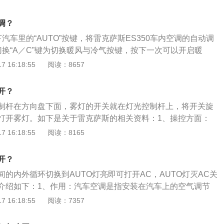
标志的刻画和实际上是差不多的，远光灯发出的光会平行射
，就会影响到驾驶员的视线，对向来车也会觉得灯光刺眼，就
，亮度较大，可以照到很远很高的物体。福克斯搭载2.0GDI缸
。
调？
owerShift6速双离合变速器。车身尺寸方面，福克斯长宽高分
汽车里的“AUTO”按键，将雷克萨斯ES350车内空调的自动调
10mm、1468mm。
切换“A／C”键为切换暖风与冷气按键，按下一次可以开启暖
启冷气。3调节温度箭头为调节温度按钮，红色箭头可以升高
 16:18:55
阅读：8657
降低温度。4调节出风模式温度调节完毕后，可以按键调节出
S350车内空调即可正常开启。
开？
制杆在方向盘下面，雾灯的开关就在灯光控制杆上，将开关旋
打开雾灯。如下是关于雷克萨斯的相关资料：1、操控方面：
模糊，悬挂偏软，但乘坐舒适性较强，网友称“尤其是过坑洼的
 16:18:55
阅读：8165
船一样；但过于追求舒适性而导致了其稳定性较差，高速行驶
饰方面：内饰整体设计风格为商务豪华型，配置丰富，做工精
开？
；全景天窗设计以及导航系统等配置网友较为满意；网友称“触
的内外循环切换到AUTO灯亮即可打开AC，AUTO灯灭AC关
有档次，也很实用”。
介绍如下：1、作用：汽车空调是指安装在汽车上的空气调节
空气进行制冷、加热、换气和空气净化，为乘车人员提供舒适
 16:18:55
阅读：7357
驾驶员的疲劳强度，提高行车安全。2、结构：汽车空调一般
暖装置和通风换气装置，这种联合装置充分利用了汽车内部有