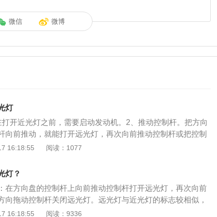
微信
微博
光灯
在打开近光灯之前，需要启动发动机。2、推动控制杆。把方向
杆向前推动，就能打开远光灯，再次向前推动控制杆或把控制
能关闭远光灯。远光灯是根据夜间行车时灯丝的距离来调整光
 16:18:55
阅读：1077
视线、扩大视野的作用。远光灯的光是平行射出的，光线集
以照到很远很高的物体。雨天行车时，要避免使用远光灯。根
光灯？
国道路交通安全法实施条例》第五十八条规定：机动车在夜间
：在方向盘的控制杆上向前推动控制杆打开远光灯，再次向前
良或者遇有雾、雨、雪、沙尘、冰雹等低能见度情况下行驶
方向拖动控制杆关闭远光灯。远光灯与近光灯的标志较相似，
灯、示廓灯和后位灯，但同方向行驶的后车与前车近距离行驶
别就是：远光灯标志的光线线条是直直往前的，而近光灯的光
 16:18:55
阅读：9336
灯。下雨天如果开启远光灯，光线会照射前挡风玻璃上的雨