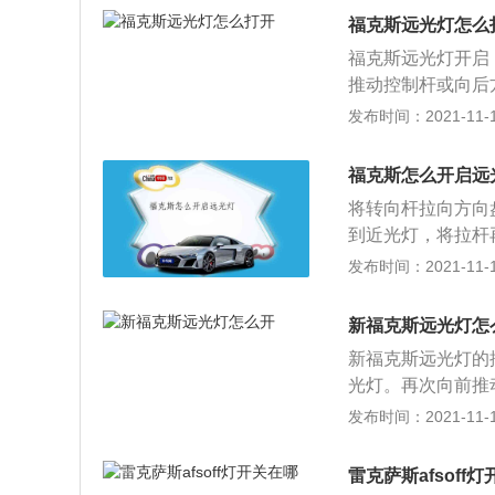
席卷全球汽车市场
福克斯远光灯怎么
术，帕萨特轿车在
福克斯远光灯开启
性上，都已超越中
推动控制杆或向后
与科技完美结合，
它们之间唯一的区
发布时间：2021-11-10
销售厂家为上海大
线线条是下斜的。
出，光线较为集中
福克斯怎么开启远
即是开启近光灯。
将转向杆拉向方向
夜间行车，驾驶员
到近光灯，将拉杆
可以通过仪表盘亮
过赛车级的精细化
发布时间：2021-11-10
灯的踪影，不过如
刀锋后独立悬架、
的光线线条是朝下
外，新车的车身采
新福克斯远光灯怎
车身轻量化的同时带
新福克斯远光灯的
T-Line车型，
光灯。再次向前推
双排气管设计、18
车头依旧是搭载着
发布时间：2021-11-10
盘、碳纤维风格饰条
着老远就可以看出
0mm，量身定制
在一起，看上去很
雷克萨斯afsoff
福克斯2020款集