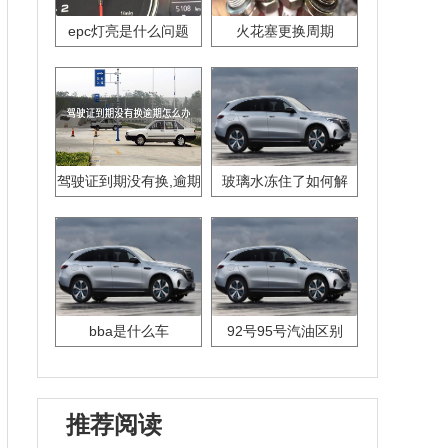
epc灯亮是什么问题
火花塞更换周期
驾驶证到期没有换,逾期
玻璃水冻住了如何解
怎么办??
决？
bba是什么车
92号95号汽油区别
推荐阅读