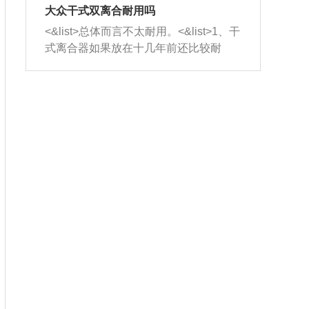
室，最后形成废气排出，就可以让三元
无法制作，需要将车辆送到修理厂或4s
造成烧机油。<&list>3、机油粘度。使用
大众干式双离合耐用吗
催化器得到清洗，排气管堵塞的情况就
店；<&list>2.车辆半轴套管防尘罩破
机油粘度过小的话，同样会有烧机油现
<&list>总体而言不太耐用。<&list>1、干
能够得到解决。
裂，破裂后会出现漏油现象，使半轴磨
象，机油粘度过小具有很好的流动性，
式离合器如果放在十几年前还比较耐
损严重，磨损的半轴容易损坏，产生异
容易窜入到气缸内，参与燃烧。<&list>
用，但是由于现在的汽车发动机动力输
响；<&list>3.稳定器的转向胶套和球头
4、机油量。机油量过多，机油压力过
出越来越高，使得干式离合器散热不足
老化，一般是使用时间过长造成的。解
大，会将部分机油压入气缸内，也会出
的缺陷也逐渐暴露出来。<&list>2、由于
决方法是更换新的质量好的转向橡胶套
现烧机油。<&list>5、机油滤清器堵塞：
干式双离合的工作环境暴露在空气中，
和球头。
会导致进气不畅，使进气压力下降，形
而离合器的散热也是通离合器罩上面的
成负压，使机油在负压的情况下吸入燃
几个小孔来进行散热。但是在行驶过程
烧室引起烧机油。<&list>6、正时齿轮或
中变速箱需要换挡，就不得不使得离合
链条磨损：正时齿轮或链条的磨损会引
器频繁工作。<&list>3、长时间的低速行
起气阀和曲轴的正时不同步。由于轮齿
驶以及过于频繁的启停，导致离合器的
或链条磨损产生的过量侧隙，使得发动
温度不断升高，而低速行驶时空气流动
机的调节无法实现：前一圈的正时和下
效率不高，无法将离合器中的热量有效
一圈可能就不一样。当气阀和活塞的运
的带走，导致离合器内部的温度不断升
动不同步时，会造成过大的机油消耗。
高，加速离合器的磨损。
解决方法：更换正时齿轮或链条。<&list
>7、内垫圈、进风口破裂：新的发动机
设计中，经常采用各种由金属和其他材