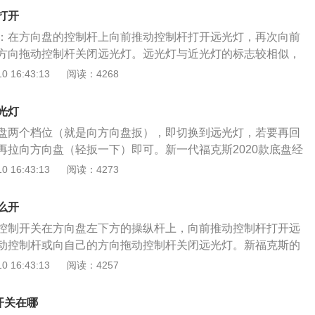
，共生产销售2000余万辆。藉由帕萨特，应用最先进的工程技
打开
动力性能、整体设计、安全概念、驾乘舒适性以及耐久、耐用
：在方向盘的控制杆上向前推动控制杆打开远光灯，再次向前
档轿车的标准设计。德国大众汽车公司的工程师们将汽车设计
方向拖动控制杆关闭远光灯。远光灯与近光灯的标志较相似，
制造出拥有优越价值的帕萨特轿车。目前帕萨特在国内的主要
别就是：远光灯标志的光线线条是直直往前的，而近光灯的光
 16:43:13
阅读：4268
众。
标志的刻画和实际上是差不多的，远光灯发出的光会平行射
，亮度较大，可以照到很远很高的物体。开启远光灯的条件：
光灯
否则在其他灯光档位上操作，是没有办法开启远光灯的。如果
盘两个档位（就是向方向盘扳），即切换到远光灯，若要再回
可能自己也不确定开了是远光灯还是近光灯的时候。其实车主
再拉向方向盘（轻扳一下）即可。新一代福克斯2020款底盘经
起的指示灯来辨别，现在很多车型仪表盘都见不到近光灯指示
调校。配备轻量化悬架系统，配备带独立副车架的SLA长短臂
 16:43:13
阅读：4273
果有的话，那它和远光指示灯的区别其实很明显，近光灯图标
EBD电子制动力分配系统、EPAS电子动力辅助转向系统。另
的，而远光灯的光线线条是直直往前的
用了33%的硼钢、热成型零件、激光焊接等技术和材料，实现
么开
来车身抗扭刚度20%的提升。新一代福克斯2020款还提供S
控制开关在方向盘左下方的操纵杆上，向前推动控制杆打开远
配备：大开口蜂窝状全黑前进气格栅、车身下部包围、后扰流板、
动控制杆或向自己的方向拖动控制杆关闭远光灯。新福克斯的
英寸运动轮毂、米其林PilotSport4轮胎、真皮包裹的平底方向
福特家族经典的马丁脸的设计，车头拥有着很高的辨识度，隔
 16:43:13
阅读：4257
、红色缝线等专属配置。同时，ST-Line车型底盘高度调低1
它是福特旗下的一款车型。两侧尖锐的车大灯与中网没有连接
弹簧、减震器和稳定杆。
犀利，下方的小雾灯造型独具特色，采用的是四边形的设计。
灯开关在哪
成了ACC全速智能自适应巡航控制、LC智能领航辅助系统、AP