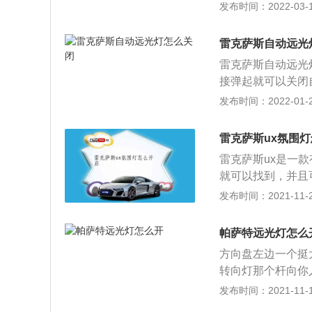
为的控制来调节车
发布时间：2022-03-16
空气，满足车内人
控制面板上具有新
雷克萨斯自动远光
钮，通过控制面板
雷克萨斯自动远光
开启空调，需要切
接弹起就可以关闭
车主操作。雷克萨
发布时间：2022-01-22
统，全称叫做自动
时候更加方便操控
雷克萨斯ux氛围
度，就会触发前大
雷克萨斯ux是一
胧天气，还有过隧
就可以找到，并且
现自动开启灯光系
会在接通汽车的点
发布时间：2021-11-25
接通电路。达到开
维持间接的照明状
汽车当中，减少驾
度进行适当的调节
帕萨特远光灯怎么
色、蓝色、绿色等
方向盘左边一个挺
烘托得车厢内的气
转向灯那个杆向你
上是一款紧凑型的
公司设计的一款中
发布时间：2021-11-10
还能营造出许多不
生，40多年来大