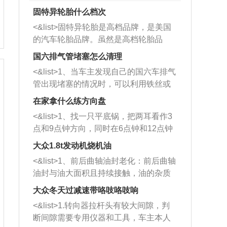
固特异轮胎什么档次
<&list>固特异轮胎是高档品牌，是美国
的汽车轮胎品牌。虽然是高档轮胎品
牌，但是中高低端的轮胎都有生产，这
国六排气管堵塞怎么清理
也是为了更好的开拓市场。
<&list>1、当车主发现自己的国六车排气
管出现堵塞的情况时，可以利用铁丝或
者是细棍，直接将杂物给取出来，如果
在家拿什么练方向盘
堵塞情况比较严重，也可以采取应急措
<&list>1、找一只平底锅，把两耳看作3
施。 <&list>2、直接利用木棍将所有的
点和9点钟方向，同时在6点钟和12点钟
杂物推到排气管里面的位置处，然后将
方向做一个标记。 <&list>2、双手握住
三元催化器拆解开，就可以将堵塞的东
大众1.8t发动机烧机油
平底锅两耳，然后往左打半圈、一圈、
西取出来。但如果是因为积碳过多引起
<&list>1、前后曲轴油封老化：前后曲轴
一圈半的练习，往右同样也要打相同的
的堵塞，就需要将三元催化器泡在草酸
油封与油大面积且持续接触，油的杂质
圈数。 <&list>3、最后强调要反复练
中进行清洗。 <&list>3、也可以利用清
和发动机内持续温度变化使其密封效果
习，这样就可以形成肌肉记忆，在真实
大众冬天过减速带咯吱咯吱响
洗剂对堵塞的情况得到解决，将清洗剂
逐渐减弱，导致渗油或漏油。<&list>2、
驾驶车辆时，不需要记忆也能打好方
放在燃油箱中，与燃油混合后，车辆启
<&list>1.转向器拉杆头有较大间隙，判
活塞间隙过大：积碳会使活塞环与缸体
向。
动时，就可以和汽油一起进入到燃烧
断间隙需要专用仪器和工具，车主本人
的间隙扩大，导致机油流入燃烧室中，