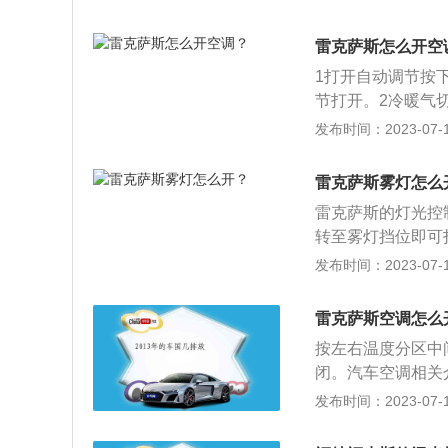
线线条是下斜的。
珠，雨珠发出散射
出，光线较为集中
容易发生交通事故
雷克萨斯怎么开空
内直喷发动机搭配P
1打开自动调节按下
别为4647mm、18
节打开。2冷暖气
风，按下两次则开
发布时间：2023-07-17
温度，蓝色箭头可
风模式，雷克萨斯E
雷克萨斯雾灯怎么
雷克萨斯的灯光控
转至雾灯挡位即可
方向盘较轻，路感
发布时间：2023-07-17
路面，就像坐气垫
容易发飘；2、内
雷克萨斯空调怎么
致细腻，坐椅舒适
按左右温度分区中间
摸的显示屏幕，很
闭。汽车空调相关
装置，能对车厢内
发布时间：2023-07-17
的乘车环境，降低
包括制冷装置、取