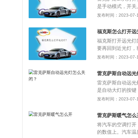
系统的功能。在供
是手动模式，开关
开启关闭灯光的功
灯，抬回原位就是
发布时间：2023-07-17
驾驶员在行车过程
围大(160°)，
LED日行灯，作
福克斯怎么打开远
或坏天气条件下的
福克斯打开远光灯
要再回到近光灯，
后座中央扶手、后
发布时间：2023-07-17
节、外后视镜加热、
m、1468mm，
雷克萨斯自动远光
为90kW，最大扭矩
雷克萨斯自动远光
是自动大灯的按键
弱，在其焦点上发
发布时间：2023-07-17
很高的物体。雷克
CT、LS、IS、
雷克萨斯暖气怎么
820mm、145
将汽车的空调打开
搭配纺锤形格栅与
的数值上。汽车温