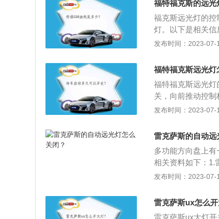
福特福克斯的远光
限的空间，结构比
福克斯远光灯的控
统。
灯。以下是相关信
的设计，车头拥有
发布时间：2023-07-17
型。两侧尖锐的车
型独具特色，采用的
福特福克斯远光灯
适应巡航控制、LC
福特福克斯远光灯
制动保护系统(带行
关，向前推动控制
杆关闭远光灯。福特
发布时间：2023-07-17
m、1468mm，
为90千瓦，最大
雷克萨斯的自动远
力梁式非独立悬架
多功能方向盘上有
相关资料如下：1
光线感应式前大灯
发布时间：2023-07-17
灯光。2.这个系
灯会自动亮起，而
雷克萨斯ux怎么
道时特别实用，不
雷克萨斯ux大灯开