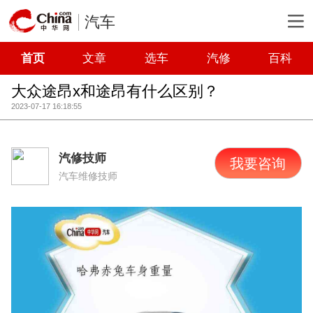
汽车
首页
文章
选车
汽修
百科
大众途昂x和途昂有什么区别？
2023-07-17 16:18:55
汽修技师
我要咨询
汽车维修技师