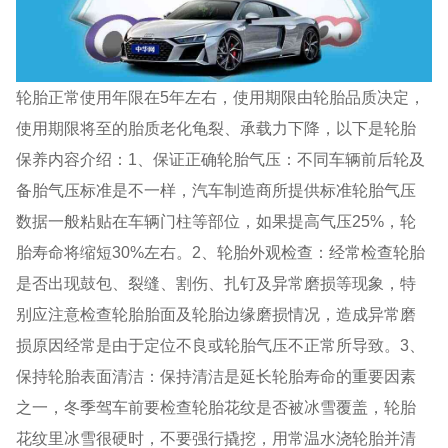
轮胎正常使用年限在5年左右，使用期限由轮胎品质决定，
使用期限将至的胎质老化龟裂、承载力下降，以下是轮胎
保养内容介绍：1、保证正确轮胎气压：不同车辆前后轮及
备胎气压标准是不一样，汽车制造商所提供标准轮胎气压
数据一般粘贴在车辆门柱等部位，如果提高气压25%，轮
胎寿命将缩短30%左右。2、轮胎外观检查：经常检查轮胎
是否出现鼓包、裂缝、割伤、扎钉及异常磨损等现象，特
别应注意检查轮胎胎面及轮胎边缘磨损情况，造成异常磨
损原因经常是由于定位不良或轮胎气压不正常所导致。3、
保持轮胎表面清洁：保持清洁是延长轮胎寿命的重要因素
之一，冬季驾车前要检查轮胎花纹是否被冰雪覆盖，轮胎
花纹里冰雪很硬时，不要强行撬挖，用常温水浇轮胎并清