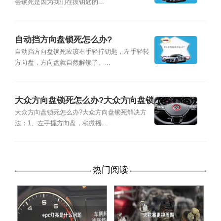
会锁死是因为我们在拔钥匙的...
自动挡方向盘锁死怎么办?
自动挡方向盘锁死应该右手轻拧钥匙，左手轻转
方向盘，方向盘就自然解锁了。...
大众方向盘锁死怎么办?大众方向盘锁
死解决方法
大众方向盘锁死怎么办?大众方向盘锁死解决方
法：1、左手握方向盘，稍微摇...
热门阅读