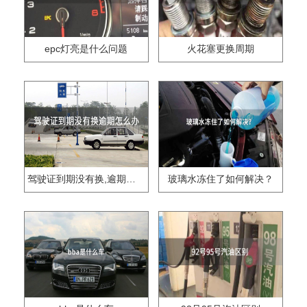
epc灯亮是什么问题
火花塞更换周期
驾驶证到期没有换,逾期怎么办??
玻璃水冻住了如何解决？