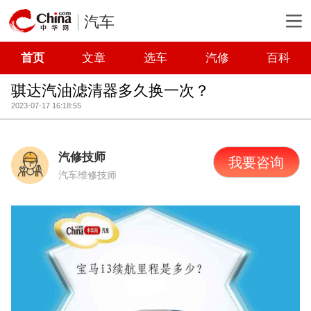
汽车
首页
文章
选车
汽修
百科
骐达汽油滤清器多久换一次？
2023-07-17 16:18:55
汽修技师
我要咨询
汽车维修技师